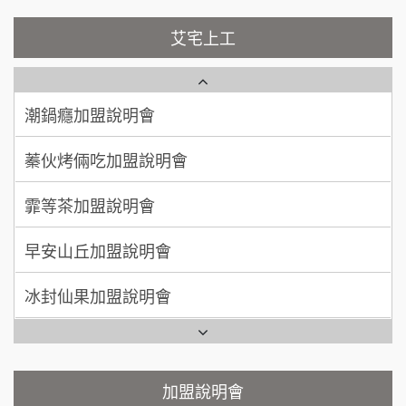
100萬~200萬
藍象廷泰式火鍋加盟說明會
加盟預算
NU PASTA義大利麵加盟說明會
艾宅上工
日十。早午食加盟說明會
周 先生/小姐
台北
潮鍋癮加盟說明會
100萬 ~150萬
加盟預算
上宇林加盟說明會
蓁伙烤倆吃加盟說明會
徐 先生/小姐
新北市
莫尼早餐Morni加盟說明會
霏等茶加盟說明會
50萬~75萬
加盟預算
手作功夫茶加盟說明會
早安山丘加盟說明會
何 先生/小姐
台南
SHARE TEA歇腳亭加盟說明會
100萬~300萬
加盟預算
冰封仙果加盟說明會
潮味決-湯滷專門店加盟說明會
呂 先生/小姐
新竹市
Ramble Café 漫步藍咖啡加盟說明會
200萬~400萬
加盟預算
鬍子茶加盟說明會
微風亭鐵板燒加盟說明會
顏 先生/小姐
台北市
鮮茶道加盟說明會
鮮茶道加盟說明會
加盟說明會
100萬 ~ 200萬
加盟預算