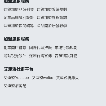
加盟連鎖服務
義氣豐發雞加盟說明會
連鎖加盟品牌刊登
連鎖加盟系統規劃
企業品牌識別設計
連鎖加盟課程諮詢
Mr.Wish加盟說明會
連鎖加盟顧問輔導
產品開發研發教學
白鬍泡泡 BOHO POPO加盟說明會
加盟連鎖服務
雞咕雞咕加盟說明會
創業開店輔導
國際代理推廣
市場行銷規劃
TEA TOP加盟說明會
網站視覺設計
媒體行銷宣傳
吉祥物設計物
珍好味臭臭鍋加盟說明會
艾連盟社群平台
藍象廷泰式火鍋加盟說明會
艾連盟Youtube
艾連盟weibo
艾連盟粉絲頁
艾連盟痞客幫
日十。早午食加盟說明會
上宇林加盟說明會