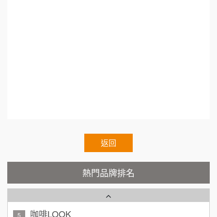
88thai發發泰-泰式飯行家
7
50萬~75萬
銷課程.開餐廳課程.台北餐飲課程.台中餐飲課程.
加盟預算
呷尚寶
高雄餐飲課程.餐飲教育訓練.餐廳教育訓練.餐廳
8
何 先生/小姐
台南
活動課程.開店評估課程.餐廳開店課程.創業輔導
SHARE TEA歇腳亭
100萬~300萬
9
加盟預算
教學.地點挑選..Franchise.Regular.Chain.Franchi
TEA TOP台灣第一味
10
呂 先生/小姐
新竹市
se.Chain.Authorized.Chain.Voluntary.Chain.fran
200萬~400萬
加盟預算
Cozy coffee可集咖啡
chisee.chain.restaurant
1
顏 先生/小姐
台北市
霏等茶
2
100萬 ~ 200萬
加盟預算
秉宏小米甜甜圈
返回
3
廖 先生/小姐
高雄市
潮鍋癮
4
200萬~300萬
熱門品牌排名
加盟預算
咖啡LOOK
5
黃 先生/小姐
台北市
100萬~150萬
鼎威維修
加盟預算
6