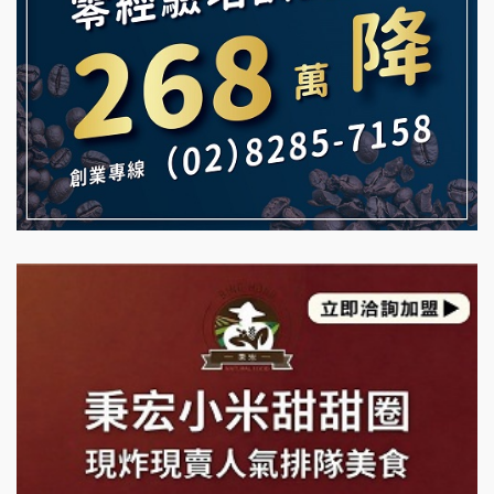
雞咕雞咕加盟說明會
自助洗衣店誠徵代洗收送人員(台中市)
TEA TOP加盟說明會
MUSHEN徵SPA美容芳療師
珍好味臭臭鍋加盟說明會
日十。早午食加盟說明會
藍象廷泰式火鍋加盟說明會
拾鑶火鍋加盟說明會
日十。早午食加盟說明會
上宇林加盟說明會
莫尼早餐Morni加盟說明會
手作功夫茶加盟說明會
SHARE TEA歇腳亭加盟說明會