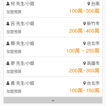
呂 先生/小姐
新竹市
鼎威維修
6
200萬~400萬
加盟預算
【曉妍美妝】誠徵行政櫃檯
88thai發發泰-泰式飯行家
7
顏 先生/小姐
台北市
自助洗衣店誠徵代洗收送人員(台中市)
100萬 ~ 200萬
呷尚寶
加盟預算
8
MUSHEN徵SPA美容芳療師
廖 先生/小姐
SHARE TEA歇腳亭
高雄市
9
200萬~300萬
加盟預算
日十。早午食加盟說明會
TEA TOP台灣第一味
10
黃 先生/小姐
台北市
拾鑶火鍋加盟說明會
100萬~150萬
加盟預算
全家加盟說明會
林 先生/小姐
屏東縣
台灣G湯加盟說明會
100萬 ~ 200萬
加盟預算
彭富貴加盟說明會
吳 先生/小姐
屏東縣