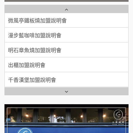
微風亭鐵板燒加盟說明會
【曉妍美妝】誠徵行政櫃檯
廖 先生/小姐
高雄市
漫步藍咖啡加盟說明會
200萬~300萬
自助洗衣店誠徵代洗收送人員(台中市)
加盟預算
明石章魚燒加盟說明會
MUSHEN徵SPA美容芳療師
出櫃加盟說明會
日十。早午食加盟說明會
千香漢堡加盟說明會
拾鑶火鍋加盟說明會
七盞茶加盟說明會
全家加盟說明會
拉亞漢堡加盟說明會
台灣G湯加盟說明會
杜芳子古味茶鋪加盟說明會
彭富貴加盟說明會
優握握×酸奶大獅加盟說明會
NU PASTA義大利麵加盟說明會