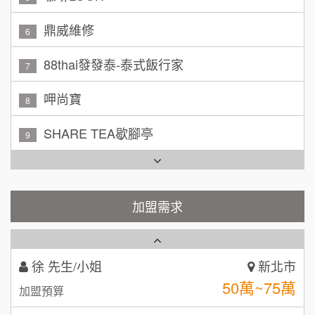
林 先生/小姐
88thai發發泰-泰式飯行家
屏東縣
7
100萬 ~ 200萬
加盟預算
呷尚寶
8
吳 先生/小姐
屏東縣
SHARE TEA歇腳亭
9
100萬~200萬
加盟預算
TEA TOP台灣第一味
10
周 先生/小姐
台北
Cozy coffee可集咖啡
100萬 ~150萬
1
加盟預算
霏等茶
加盟需求
2
徐 先生/小姐
新北市
50萬~75萬
加盟預算
秉宏小米甜甜圈
3
何 先生/小姐
台南
潮鍋癮
4
100萬~300萬
加盟預算
咖啡LOOK
5