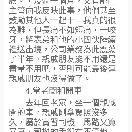
誤。可沒過一個月，又有部門
主管向我反映此事，他們甚至
鼓勵其他人一起干。我真的很
為難，但長痛不如短痛，一咬
牙，將表弟和他的小團伙陸續
禮送出境，公司業務為此震蕩
了半年。親戚朋友能不用還是
盡量不用吧，否則可能最後連
親戚朋友也沒得做了。
4.當老闆和開車
去年回老家，坐一個親戚
開的車。親戚剛拿駕照沒多
久，屬於實習司機。馬路又寬
又直，司機的手卻在不停地