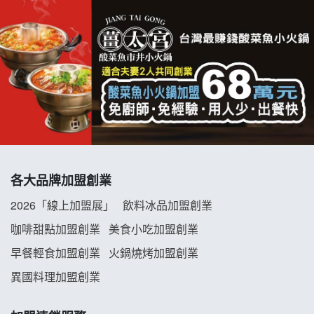
拉亞漢堡加盟說明會
杜芳子古味茶鋪加盟說明會
優握握×酸奶大獅加盟說明會
冬城門加盟說明會
拾鑶火鍋加盟說明會
各大品牌加盟創業
阿性情趣無人販售所加盟明會
2026「線上加盟展」
飲料冰品加盟創業
龍涎居好湯加盟說明會
咖啡甜點加盟創業
美食小吃加盟創業
早餐輕食加盟創業
火鍋燒烤加盟創業
舒油頭加盟說明會
異國料理加盟創業
韓金量加盟說明會