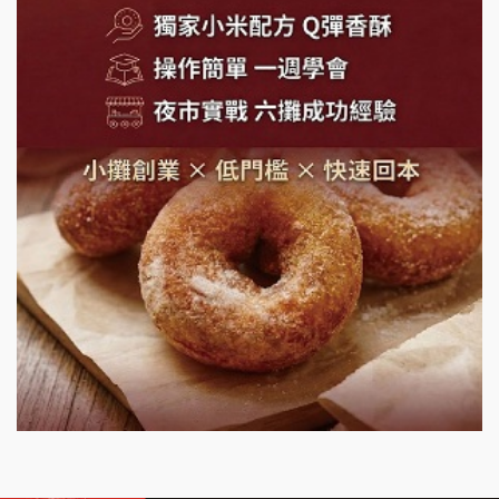
潮味決-湯滷專門店加盟說明會
鬍子茶加盟說明會
鮮茶道加盟說明會
微風亭鐵板燒加盟說明會
漫步藍咖啡加盟說明會
明石章魚燒加盟說明會
出櫃加盟說明會
千香漢堡加盟說明會
七盞茶加盟說明會