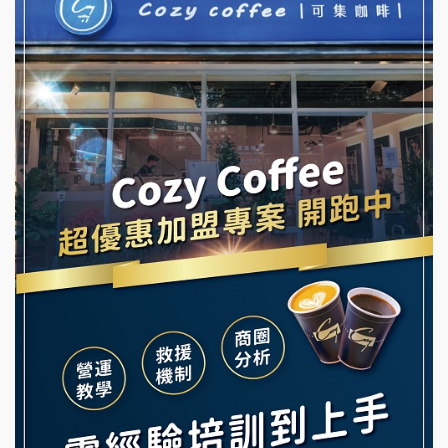
冬城門加盟說明會
潮鍋癮加盟說明會
拾鑶火鍋加盟說明會
蓁伙烤倆吃加盟說明會
阿性情趣無人販售所加盟明會
霏等茶加盟說明會
龍涎居好湯加盟說明會
早安山丘加盟說明會
舒油頭加盟說明會
冰封仙果加盟說明會
韓金量加盟說明會
Ramble Café 漫步藍咖啡加盟說明會
義氣豐發雞加盟說明會
微風亭鐵板燒加盟說明會
Mr.Wish加盟說明會
鮮茶道加盟說明會
白鬍泡泡 BOHO POPO加盟說明會
【曉妍美妝】誠徵行政櫃檯