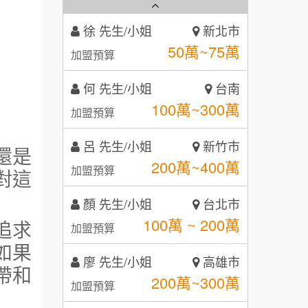
徐 先生/小姐
新北市
秉宏小米甜甜圈
50萬~75萬
3
加盟預算
潮鍋癮
4
何 先生/小姐
台南
100萬~300萬
加盟預算
咖啡LOOK
5
呂 先生/小姐
新竹市
鼎威維修
6
200萬~400萬
加盟預算
還是
【曉妍美妝】誠徵行政櫃檯
88thai發發泰-泰式飯行家
7
對這
顏 先生/小姐
台北市
自助洗衣店誠徵代洗收送人員
呷尚寶
8
100萬 ~ 200萬
加盟預算
(台中市)
追求
MUSHEN徵SPA美容芳療師
SHARE TEA歇腳亭
9
廖 先生/小姐
高雄市
如果
200萬~300萬
日十。早午食加盟說明會
TEA TOP台灣第一味
加盟預算
10
帶和
拾鑶火鍋加盟說明會
黃 先生/小姐
台北市