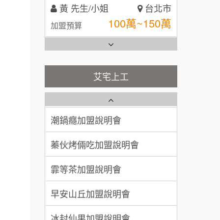
100萬~150萬
加盟預算
全家加盟說明會
林 先生/小姐
屏東縣
台灣G湯加盟說明會
100萬 ~ 200萬
加盟預算
彭富貴加盟說明會
吳 先生/小姐
屏東縣
艾宅上工
藍象廷泰式火鍋加盟說明會
100萬~200萬
NU PASTA義大利麵加盟說明
加盟預算
會
日十。早午食加盟說明會
潮鍋癮加盟說明會
周 先生/小姐
台北
100萬 ~150萬
上宇林加盟說明會
加盟預算
蓁伙烤倆吃加盟說明會
徐 先生/小姐
新北市
莫尼早餐Morni加盟說明會
霏等茶加盟說明會
50萬~75萬
加盟預算
手作功夫茶加盟說明會
早安山丘加盟說明會
何 先生/小姐
台南
SHARE TEA歇腳亭加盟說明會
冰封仙果加盟說明會
100萬~300萬
加盟預算