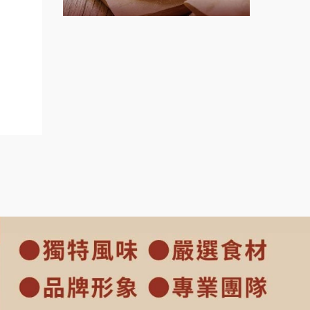
餐飲課
上宇林加盟說明會
程.創
莫尼早餐Morni加盟說明會
.連鎖
手作功夫茶加盟說明會
oriz
SHARE TEA歇腳亭加盟說明會
潮味決-湯滷專門店加盟說明會
鬍子茶加盟說明會
鮮茶道加盟說明會
微風亭鐵板燒加盟說明會
漫步藍咖啡加盟說明會