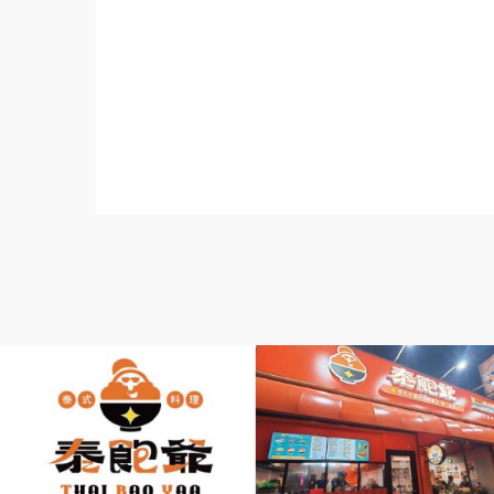
品連鎖.雞排連鎖.教育訓練.開店企劃書.加
程.台中餐飲課程.高雄餐飲課程.餐飲教育訓
業輔導教學.地點挑選.連鎖加盟差別.小資創
加盟展2021.連鎖加盟展.台灣連鎖加盟促進協會理事長.Fra
ed.Chain.Voluntary.Chain.franchisee.chain.