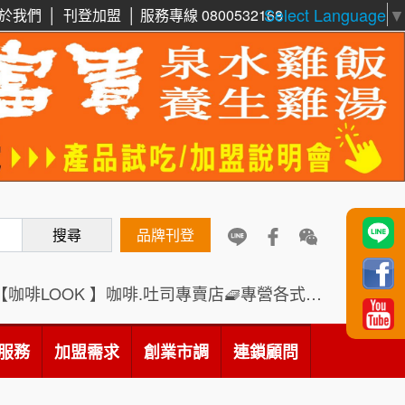
Select Language
▼
於我們
│
刊登加盟
│
服務專線 0800532168
周 先生/小姐
台北
100萬 ~150萬
鼎威維修
加盟預算
6
88thai發發泰-泰式飯行家
徐 先生/小姐
新北市
7
50萬~75萬
加盟預算
呷尚寶
8
何 先生/小姐
台南
SHARE TEA歇腳亭
9
搜尋
品牌刊登
100萬~300萬
加盟預算
TEA TOP台灣第一味
10
呂 先生/小姐
新竹市
【咖啡LOOK 】咖啡.吐司專賣店🧇專營各式創意法式吐司
Cozy coffee可集咖啡
200萬~400萬
1
加盟預算
服務
加盟需求
創業市調
連鎖顧問
霏等茶
2
顏 先生/小姐
台北市
100萬 ~ 200萬
加盟預算
秉宏小米甜甜圈