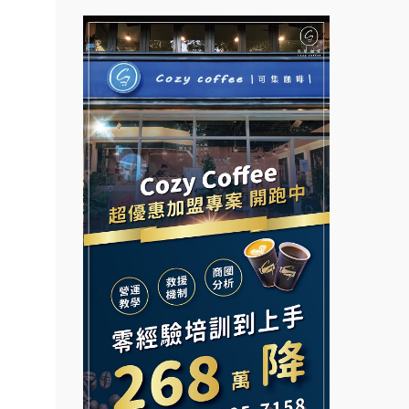
拉亞漢堡加盟說明會
創業加
台灣G湯加盟說明會
021
杜芳子古味茶鋪加盟說明會
彭富貴加盟說明會
鎖加
優握握×酸奶大獅加盟說明會
NU PASTA義大利麵加盟說明
.路易莎
會
冬城門加盟說明會
.品牌
潮鍋癮加盟說明會
面裝
拾鑶火鍋加盟說明會
蓁伙烤倆吃加盟說明會
店面
阿性情趣無人販售所加盟明會
店裝潢
霏等茶加盟說明會
本創業.
龍涎居好湯加盟說明會
早安山丘加盟說明會
加盟
舒油頭加盟說明會
冰封仙果加盟說明會
邊攤
韓金量加盟說明會
業.創
Ramble Café 漫步藍咖啡加盟