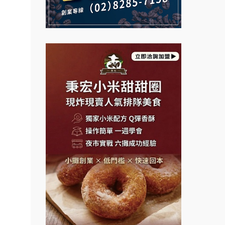
說明會
行動餐
義氣豐發雞加盟說明會
微風亭鐵板燒加盟說明會
向.
Mr.Wish加盟說明會
鮮茶道加盟說明會
課程.
.溫泉
白鬍泡泡 BOHO POPO加盟說
【曉妍美妝】誠徵行政櫃檯
明會
計居家
自助洗衣店誠徵代洗收送人員
醬料原
雞咕雞咕加盟說明會
(台中市)
盟.台
MUSHEN徵SPA美容芳療師
TEA TOP加盟說明會
店鋪設
日十。早午食加盟說明會
珍好味臭臭鍋加盟說明會
盟.
拾鑶火鍋加盟說明會
盟.
藍象廷泰式火鍋加盟說明會
.連鎖
日十。早午食加盟說明會
鎖.甜