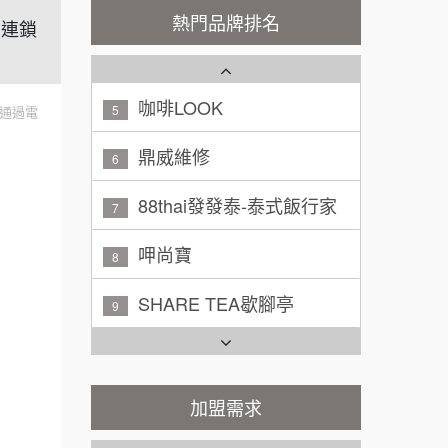
3
熱門品牌排名
｜連鎖
廖 先生/小姐
高雄市
潮鍋癮
4
200萬~300萬
加盟預算
咖啡LOOK
5
通過電
黃 先生/小姐
台北市
鼎威維修
6
100萬~150萬
加盟預算
88thai發發泰-泰式飯行家
7
林 先生/小姐
屏東縣
100萬 ~ 200萬
呷尚寶
加盟預算
8
SHARE TEA歇腳亭
吳 先生/小姐
屏東縣
9
100萬~200萬
加盟預算
TEA TOP台灣第一味
10
周 先生/小姐
台北
Cozy coffee可集咖啡
1
100萬 ~150萬
加盟需求
加盟預算
霏等茶
2