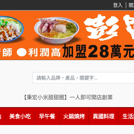
登入
│
關
【秉宏小米甜甜圈】一人即可開店創業
點
美食小吃
早午餐
火鍋燒烤
異國料理
生活