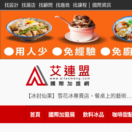
找設計
找展店
找顧問
找廠商
找課程
│
國際資訊
【冰封仙果】雪花冰專賣店，餐桌上的藝術饗宴
首頁
國際加盟展
飲料冰品
咖啡甜