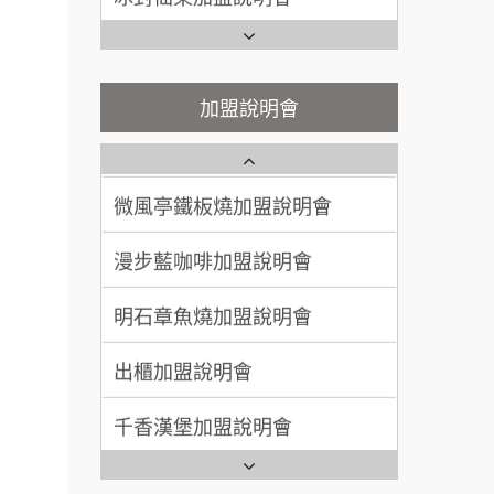
潮味決-湯滷專門店加盟說明會
Ramble Café 漫步藍咖啡加盟
呂 先生/小姐
新竹市
說明會
200萬~400萬
鬍子茶加盟說明會
加盟預算
微風亭鐵板燒加盟說明會
加盟說明會
鮮茶道加盟說明會
顏 先生/小姐
台北市
鮮茶道加盟說明會
100萬 ~ 200萬
加盟預算
微風亭鐵板燒加盟說明會
【曉妍美妝】誠徵行政櫃檯
廖 先生/小姐
高雄市
漫步藍咖啡加盟說明會
餐飲連
自助洗衣店誠徵代洗收送人員
200萬~300萬
加盟預算
(台中市)
盟.
明石章魚燒加盟說明會
MUSHEN徵SPA美容芳療師
品牌.
出櫃加盟說明會
日十。早午食加盟說明會
售.
大師.店
千香漢堡加盟說明會
拾鑶火鍋加盟說明會
行銷.
七盞茶加盟說明會
全家加盟說明會
營.2