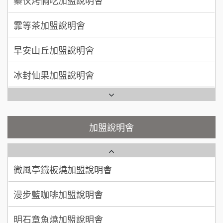
霏等茶加盟說明會
50萬~75萬
加盟預算
手作功夫茶加盟說明會
早安山丘加盟說明會
何 先生/小姐
台南
100萬~300萬
SHARE TEA歇腳亭加盟說明會
加盟預算
冰封仙果加盟說明會
潮味決-湯滷專門店加盟說明會
呂 先生/小姐
新竹市
Ramble Café 漫步藍咖啡加盟說明會
200萬~400萬
加盟預算
鬍子茶加盟說明會
微風亭鐵板燒加盟說明會
顏 先生/小姐
台北市
鮮茶道加盟說明會
鮮茶道加盟說明會
加盟說明會
100萬 ~ 200萬
加盟預算
微風亭鐵板燒加盟說明會
【曉妍美妝】誠徵行政櫃檯
廖 先生/小姐
高雄市
200萬~300萬
漫步藍咖啡加盟說明會
加盟預算
自助洗衣店誠徵代洗收送人員(台中市)
明石章魚燒加盟說明會
MUSHEN徵SPA美容芳療師
出櫃加盟說明會