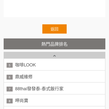
200萬~400萬
加盟預算
e.chain.restaurant
Cozy coffee可集咖啡
1
顏 先生/小姐
台北市
霏等茶
2
100萬 ~ 200萬
加盟預算
秉宏小米甜甜圈
返回
3
廖 先生/小姐
高雄市
潮鍋癮
4
200萬~300萬
熱門品牌排名
加盟預算
咖啡LOOK
5
黃 先生/小姐
台北市
100萬~150萬
鼎威維修
加盟預算
6
88thai發發泰-泰式飯行家
林 先生/小姐
屏東縣
7
100萬 ~ 200萬
加盟預算
呷尚寶
8
吳 先生/小姐
屏東縣
SHARE TEA歇腳亭
9
100萬~200萬
加盟預算