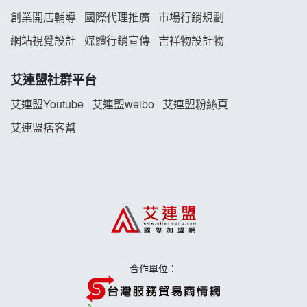
雞咕雞咕加盟說明會
創業開店輔導
國際代理推廣
市場行銷規劃
TEA TOP加盟說明會
網站視覺設計
媒體行銷宣傳
吉祥物設計物
珍好味臭臭鍋加盟說明會
艾連盟社群平台
艾連盟Youtube
艾連盟weibo
艾連盟粉絲頁
藍象廷泰式火鍋加盟說明會
艾連盟痞客幫
日十。早午食加盟說明會
上宇林加盟說明會
莫尼早餐Morni加盟說明會
手作功夫茶加盟說明會
合作單位：