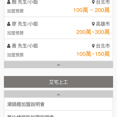
MUSHEN徵SPA美容芳療師
SHARE TEA歇腳亭
廖 先生/小姐
高雄市
9
200萬~300萬
加盟預算
日十。早午食加盟說明會
TEA TOP台灣第一味
10
黃 先生/小姐
台北市
拾鑶火鍋加盟說明會
100萬~150萬
加盟預算
全家加盟說明會
林 先生/小姐
屏東縣
台灣G湯加盟說明會
100萬 ~ 200萬
加盟預算
彭富貴加盟說明會
吳 先生/小姐
屏東縣
100萬~200萬
藍象廷泰式火鍋加盟說明會
加盟預算
NU PASTA義大利麵加盟說明會
艾宅上工
日十。早午食加盟說明會
周 先生/小姐
台北
潮鍋癮加盟說明會
100萬 ~150萬
加盟預算
上宇林加盟說明會
蓁伙烤倆吃加盟說明會
徐 先生/小姐
新北市
莫尼早餐Morni加盟說明會