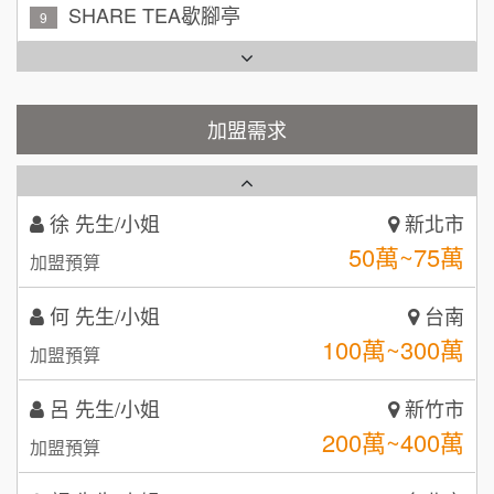
TEA TOP台灣第一味
10
周 先生/小姐
台北
Cozy coffee可集咖啡
100萬 ~150萬
1
加盟預算
霏等茶
加盟需求
2
徐 先生/小姐
新北市
50萬~75萬
加盟預算
秉宏小米甜甜圈
3
何 先生/小姐
台南
潮鍋癮
4
100萬~300萬
加盟預算
咖啡LOOK
5
呂 先生/小姐
新竹市
鼎威維修
6
200萬~400萬
加盟預算
【曉妍美妝】誠徵行政櫃檯
88thai發發泰-泰式飯行家
7
顏 先生/小姐
台北市
自助洗衣店誠徵代洗收送人員(台中市)
100萬 ~ 200萬
呷尚寶
加盟預算
8