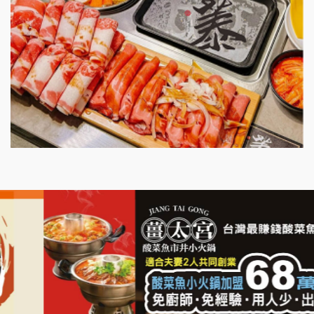
微風亭鐵板燒加盟說明會
漫步藍咖啡加盟說明會
明石章魚燒加盟說明會
出櫃加盟說明會
千香漢堡加盟說明會
七盞茶加盟說明會
拉亞漢堡加盟說明會
杜芳子古味茶鋪加盟說明會
優握握×酸奶大獅加盟說明會