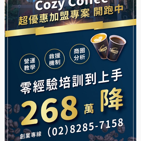
早安山丘加盟說明會
舒油頭加盟說明會
冰封仙果加盟說明會
韓金量加盟說明會
Ramble Café 漫步藍咖啡加盟說明會
義氣豐發雞加盟說明會
微風亭鐵板燒加盟說明會
Mr.Wish加盟說明會
鮮茶道加盟說明會
白鬍泡泡 BOHO POPO加盟說明會
【曉妍美妝】誠徵行政櫃檯
雞咕雞咕加盟說明會
自助洗衣店誠徵代洗收送人員(台中市)
TEA TOP加盟說明會
MUSHEN徵SPA美容芳療師
珍好味臭臭鍋加盟說明會
日十。早午食加盟說明會