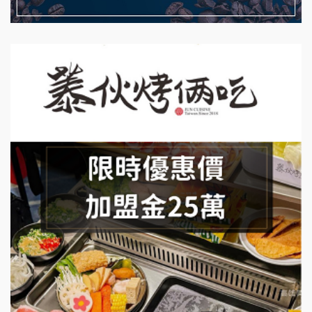
藍象廷泰式火鍋加盟說明會
拾鑶火鍋加盟說明會
日十。早午食加盟說明會
上宇林加盟說明會
莫尼早餐Morni加盟說明會
手作功夫茶加盟說明會
SHARE TEA歇腳亭加盟說明會
潮味決-湯滷專門店加盟說明會
鬍子茶加盟說明會
鮮茶道加盟說明會