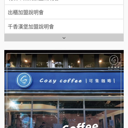
日十。早午食加盟說明會
千香漢堡加盟說明會
拾鑶火鍋加盟說明會
七盞茶加盟說明會
全家加盟說明會
拉亞漢堡加盟說明會
台灣G湯加盟說明會
杜芳子古味茶鋪加盟說明會
彭富貴加盟說明會
優握握×酸奶大獅加盟說明會
NU PASTA義大利麵加盟說明會
冬城門加盟說明會
潮鍋癮加盟說明會
拾鑶火鍋加盟說明會
蓁伙烤倆吃加盟說明會
阿性情趣無人販售所加盟明會
霏等茶加盟說明會
龍涎居好湯加盟說明會