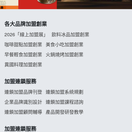
冬城門加盟說明會
拾鑶火鍋加盟說明會
各大品牌加盟創業
阿性情趣無人販售所加盟明會
2026「線上加盟展」
飲料冰品加盟創業
咖啡甜點加盟創業
美食小吃加盟創業
龍涎居好湯加盟說明會
早餐輕食加盟創業
火鍋燒烤加盟創業
舒油頭加盟說明會
異國料理加盟創業
韓金量加盟說明會
加盟連鎖服務
義氣豐發雞加盟說明會
連鎖加盟品牌刊登
連鎖加盟系統規劃
企業品牌識別設計
連鎖加盟課程諮詢
Mr.Wish加盟說明會
連鎖加盟顧問輔導
產品開發研發教學
白鬍泡泡 BOHO POPO加盟說明會
加盟連鎖服務