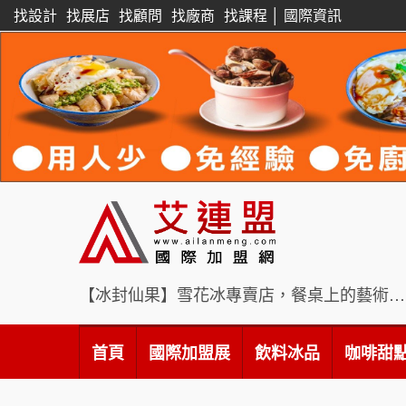
找設計
找展店
找顧問
找廠商
找課程
│
國際資訊
【冰封仙果】雪花冰專賣店，餐桌上的藝術饗宴
首頁
國際加盟展
飲料冰品
咖啡甜