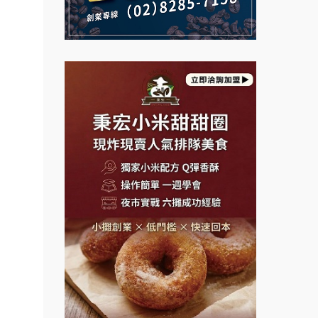
大師.店
說明會
義氣豐發雞加盟說明會
行銷.
微風亭鐵板燒加盟說明會
營.2
Mr.Wish加盟說明會
鮮茶道加盟說明會
創業加
白鬍泡泡 BOHO POPO加盟說
【曉妍美妝】誠徵行政櫃檯
021
明會
鎖加
自助洗衣店誠徵代洗收送人員
雞咕雞咕加盟說明會
.路易莎
(台中市)
MUSHEN徵SPA美容芳療師
.品牌
TEA TOP加盟說明會
面裝
日十。早午食加盟說明會
珍好味臭臭鍋加盟說明會
店面
拾鑶火鍋加盟說明會
藍象廷泰式火鍋加盟說明會
店裝潢
本創業.
日十。早午食加盟說明會
加盟