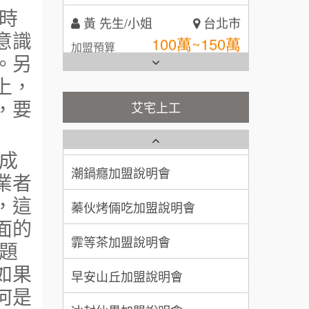
時
100萬~150萬
加盟預算
全家加盟說明會
意識
林 先生/小姐
屏東縣
。另
台灣G湯加盟說明會
100萬 ~ 200萬
上，
加盟預算
彭富貴加盟說明會
，要
艾宅上工
吳 先生/小姐
屏東縣
藍象廷泰式火鍋加盟說明會
NU PASTA義大利麵加盟說明
100萬~200萬
加盟預算
會
成
日十。早午食加盟說明會
潮鍋癮加盟說明會
周 先生/小姐
台北
業者
上宇林加盟說明會
100萬 ~150萬
蓁伙烤倆吃加盟說明會
加盟預算
，這
面的
莫尼早餐Morni加盟說明會
徐 先生/小姐
新北市
霏等茶加盟說明會
題
50萬~75萬
加盟預算
手作功夫茶加盟說明會
早安山丘加盟說明會
如果
何 先生/小姐
台南
何是
SHARE TEA歇腳亭加盟說明會
冰封仙果加盟說明會