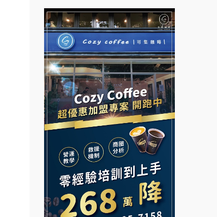
拉亞漢堡加盟說明會
台灣G湯加盟說明會
杜芳子古味茶鋪加盟說明會
彭富貴加盟說明會
優握握×酸奶大獅加盟說明會
NU PASTA義大利麵加盟說明
會
冬城門加盟說明會
潮鍋癮加盟說明會
拾鑶火鍋加盟說明會
蓁伙烤倆吃加盟說明會
阿性情趣無人販售所加盟明會
霏等茶加盟說明會
餐飲連
龍涎居好湯加盟說明會
早安山丘加盟說明會
盟.
品牌.
舒油頭加盟說明會
冰封仙果加盟說明會
售.
韓金量加盟說明會
Ramble Café 漫步藍咖啡加盟