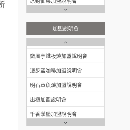
100萬~300萬
加盟預算
所
潮味決-湯滷專門店加盟說明會
Ramble Café 漫步藍咖啡加盟
呂 先生/小姐
新竹市
說明會
鬍子茶加盟說明會
200萬~400萬
微風亭鐵板燒加盟說明會
加盟預算
加盟說明會
鮮茶道加盟說明會
鮮茶道加盟說明會
顏 先生/小姐
台北市
100萬 ~ 200萬
加盟預算
微風亭鐵板燒加盟說明會
【曉妍美妝】誠徵行政櫃檯
廖 先生/小姐
高雄市
漫步藍咖啡加盟說明會
自助洗衣店誠徵代洗收送人員
200萬~300萬
加盟預算
(台中市)
明石章魚燒加盟說明會
MUSHEN徵SPA美容芳療師
出櫃加盟說明會
日十。早午食加盟說明會
千香漢堡加盟說明會
拾鑶火鍋加盟說明會
七盞茶加盟說明會
全家加盟說明會