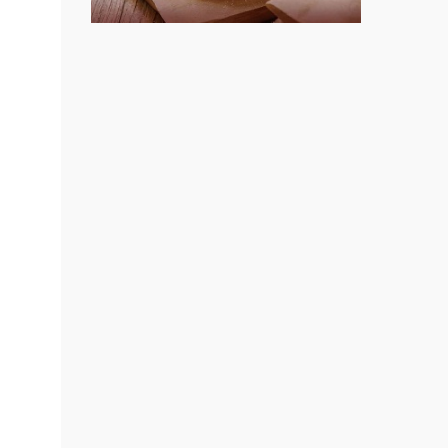
上宇林加盟說明會
邊攤
業.創
莫尼早餐Morni加盟說明會
行動餐
手作功夫茶加盟說明會
向.
SHARE TEA歇腳亭加盟說明會
課程.
.溫泉
潮味決-湯滷專門店加盟說明會
計居家
鬍子茶加盟說明會
醬料原
盟.台
鮮茶道加盟說明會
店鋪設
微風亭鐵板燒加盟說明會
盟.
漫步藍咖啡加盟說明會
盟.