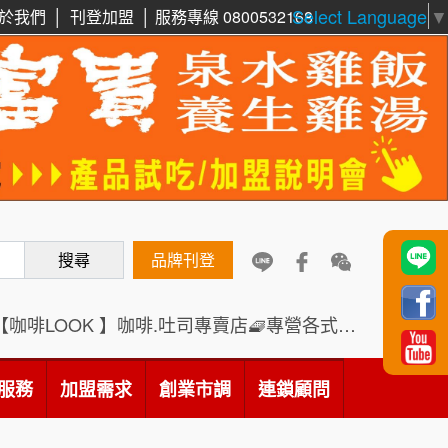
Select Language
▼
於我們
│
刊登加盟
│
服務專線 0800532168
周 先生/小姐
台北
鼎威維修
100萬 ~150萬
6
加盟預算
88thai發發泰-泰式飯行家
7
徐 先生/小姐
新北市
50萬~75萬
加盟預算
呷尚寶
8
何 先生/小姐
台南
SHARE TEA歇腳亭
9
搜尋
品牌刊登
100萬~300萬
加盟預算
TEA TOP台灣第一味
10
【咖啡LOOK 】咖啡.吐司專賣店🧇專營各式創意法式吐司
呂 先生/小姐
新竹市
Cozy coffee可集咖啡
1
200萬~400萬
加盟預算
服務
加盟需求
創業市調
連鎖顧問
霏等茶
2
顏 先生/小姐
台北市