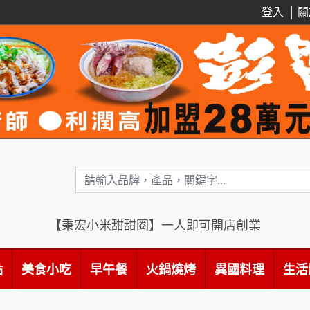
登入
│
關
【秉宏小米甜甜圈】一人即可開店創業
點
美食小吃
早午餐
火鍋燒烤
異國料理
生活