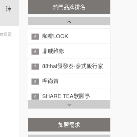
100萬 ~ 200萬
秉宏小米甜甜圈
加盟預算
3
熱門品牌排名
盟｜連
潮鍋癮
廖 先生/小姐
高雄市
4
200萬~300萬
加盟預算
咖啡LOOK
5
通過電
黃 先生/小姐
台北市
鼎威維修
6
100萬~150萬
加盟預算
88thai發發泰-泰式飯行家
7
林 先生/小姐
屏東縣
呷尚寶
100萬 ~ 200萬
8
加盟預算
SHARE TEA歇腳亭
9
吳 先生/小姐
屏東縣
100萬~200萬
加盟預算
TEA TOP台灣第一味
10
周 先生/小姐
台北
Cozy coffee可集咖啡
1
加盟需求
100萬 ~150萬
加盟預算
霏等茶
2