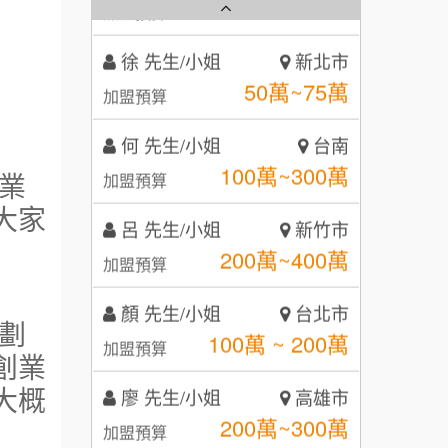
徐 先生/小姐
新北市
秉宏小米甜甜圈
3
50萬~75萬
加盟預算
潮鍋癮
4
何 先生/小姐
台南
100萬~300萬
咖啡LOOK
加盟預算
5
業
鼎威維修
呂 先生/小姐
新竹市
6
大家
200萬~400萬
加盟預算
【曉妍美妝】誠徵行政櫃檯
88thai發發泰-泰式飯行家
7
顏 先生/小姐
台北市
自助洗衣店誠徵代洗收送人員
呷尚寶
8
100萬 ~ 200萬
(台中市)
加盟預算
劃
MUSHEN徵SPA美容芳療師
SHARE TEA歇腳亭
9
創業
廖 先生/小姐
高雄市
日十。早午食加盟說明會
TEA TOP台灣第一味
200萬~300萬
大概
10
加盟預算
拾鑶火鍋加盟說明會
黃 先生/小姐
台北市