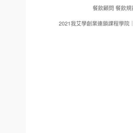
餐飲顧問 餐飲規
2021我艾學創業連鎖課程學
標籤：
2021艾連盟創業連鎖加盟網.線上創業連鎖加
鎖加盟創業.國際加盟展.線上加盟展.餐飲連鎖
餐廳連鎖加盟.美食連鎖加盟.飲品連鎖加盟.
創業品牌.加盟品牌.餐飲規劃設計.餐飲設計.
青年創業圓夢網.創業圓夢網.青創會.創業.連鎖
面營運.餐飲設備.餐車設計.餐飲教學.餐飲創
創業.加盟整店.規劃廚藝輔導.飲料.咖啡.創
021創業加盟展2021.美食小吃創業加盟.