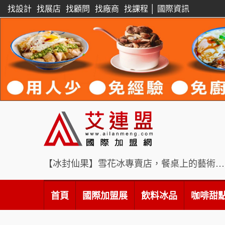
找設計
找展店
找顧問
找廠商
找課程
│
國際資訊
【冰封仙果】雪花冰專賣店，餐桌上的藝術饗宴
首頁
國際加盟展
飲料冰品
咖啡甜