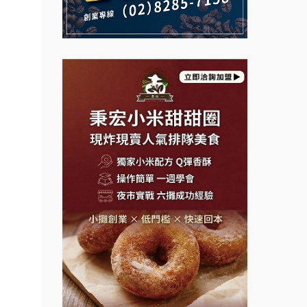
說明會
課程.
義氣豐發雞加盟說明會
微風亭鐵板燒加盟說明會
.溫泉
Mr.Wish加盟說明會
鮮茶道加盟說明會
計居家
醬料原
白鬍泡泡 BOHO POPO加盟說
【曉妍美妝】誠徵行政櫃檯
明會
盟.台
自助洗衣店誠徵代洗收送人員
店鋪設
雞咕雞咕加盟說明會
(台中市)
盟.
MUSHEN徵SPA美容芳療師
TEA TOP加盟說明會
盟.
日十。早午食加盟說明會
珍好味臭臭鍋加盟說明會
.連鎖
拾鑶火鍋加盟說明會
鎖.甜
藍象廷泰式火鍋加盟說明會
餐飲課
日十。早午食加盟說明會
程.創