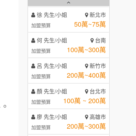
霏等茶
2
徐 先生/小姐
新北市
秉宏小米甜甜圈
3
50萬~75萬
加盟預算
潮鍋癮
4
何 先生/小姐
台南
咖啡LOOK
5
100萬~300萬
加盟預算
鼎威維修
6
呂 先生/小姐
新竹市
【曉妍美妝】誠徵行政櫃檯
200萬~400萬
88thai發發泰-泰式飯行家
加盟預算
7
自助洗衣店誠徵代洗收送人員
顏 先生/小姐
呷尚寶
台北市
8
(台中市)
100萬 ~ 200萬
加盟預算
MUSHEN徵SPA美容芳療師
料。
SHARE TEA歇腳亭
9
廖 先生/小姐
高雄市
日十。早午食加盟說明會
TEA TOP台灣第一味
10
200萬~300萬
加盟預算
拾鑶火鍋加盟說明會