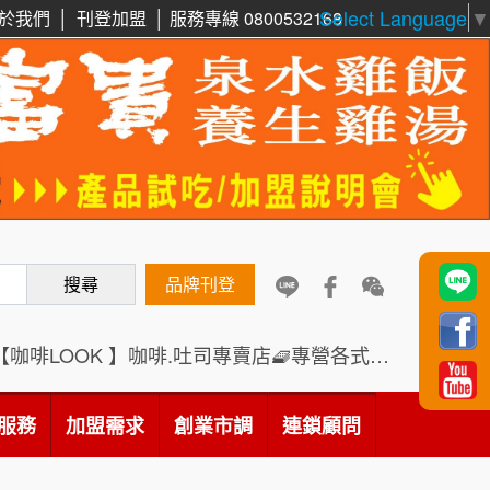
Select Language
▼
於我們
│
刊登加盟
│
服務專線 0800532168
周 先生/小姐
台北
鼎威維修
6
100萬 ~150萬
加盟預算
88thai發發泰-泰式飯行家
7
徐 先生/小姐
新北市
呷尚寶
50萬~75萬
8
加盟預算
搜尋
SHARE TEA歇腳亭
品牌刊登
9
何 先生/小姐
台南
100萬~300萬
加盟預算
TEA TOP台灣第一味
10
【咖啡LOOK 】咖啡.吐司專賣店🧇專營各式創意法式吐司
呂 先生/小姐
新竹市
Cozy coffee可集咖啡
1
200萬~400萬
服務
加盟需求
加盟預算
創業市調
連鎖顧問
霏等茶
2
顏 先生/小姐
台北市