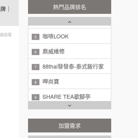
秉宏小米甜甜圈
3
100萬 ~ 200萬
熱門品牌排名
加盟預算
品牌｜
潮鍋癮
4
廖 先生/小姐
高雄市
200萬~300萬
咖啡LOOK
加盟預算
5
通過電
黃 先生/小姐
鼎威維修
台北市
6
100萬~150萬
加盟預算
88thai發發泰-泰式飯行家
7
林 先生/小姐
屏東縣
呷尚寶
8
100萬 ~ 200萬
加盟預算
SHARE TEA歇腳亭
9
吳 先生/小姐
屏東縣
TEA TOP台灣第一味
100萬~200萬
10
加盟預算
Cozy coffee可集咖啡
加盟需求
1
周 先生/小姐
台北
100萬 ~150萬
加盟預算