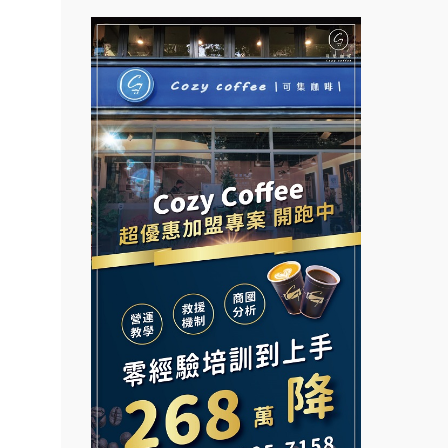
021
拉亞漢堡加盟說明會
鎖加
台灣G湯加盟說明會
.路易莎
杜芳子古味茶鋪加盟說明會
彭富貴加盟說明會
.品牌
優握握×酸奶大獅加盟說明會
NU PASTA義大利麵加盟說明
面裝
會
冬城門加盟說明會
店面
潮鍋癮加盟說明會
店裝潢
拾鑶火鍋加盟說明會
蓁伙烤倆吃加盟說明會
本創業.
阿性情趣無人販售所加盟明會
加盟
霏等茶加盟說明會
邊攤
龍涎居好湯加盟說明會
早安山丘加盟說明會
業.創
舒油頭加盟說明會
冰封仙果加盟說明會
行動餐
韓金量加盟說明會
向.
Ramble Café 漫步藍咖啡加盟