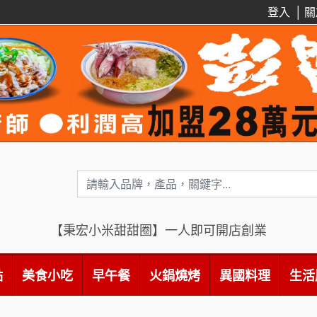
登入
│
關
【秉宏小米甜甜圈】一人即可開店創業
點
美食小吃
早午餐
火鍋燒烤
異國料理
生活