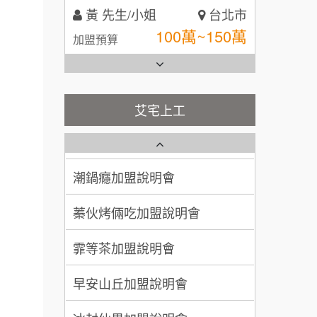
黃 先生/小姐
台北市
全家加盟說明會
100萬~150萬
加盟預算
台灣G湯加盟說明會
林 先生/小姐
屏東縣
100萬 ~ 200萬
加盟預算
彭富貴加盟說明會
艾宅上工
藍象廷泰式火鍋加盟說明會
吳 先生/小姐
屏東縣
NU PASTA義大利麵加盟說明
100萬~200萬
會
加盟預算
日十。早午食加盟說明會
潮鍋癮加盟說明會
周 先生/小姐
台北
上宇林加盟說明會
蓁伙烤倆吃加盟說明會
100萬 ~150萬
加盟預算
莫尼早餐Morni加盟說明會
霏等茶加盟說明會
徐 先生/小姐
新北市
手作功夫茶加盟說明會
50萬~75萬
加盟預算
早安山丘加盟說明會
SHARE TEA歇腳亭加盟說明會
何 先生/小姐
台南
冰封仙果加盟說明會