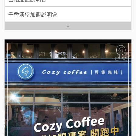
拾鑶火鍋加盟說明會
七盞茶加盟說明會
全家加盟說明會
拉亞漢堡加盟說明會
台灣G湯加盟說明會
杜芳子古味茶鋪加盟說明會
彭富貴加盟說明會
優握握×酸奶大獅加盟說明會
NU PASTA義大利麵加盟說明會
冬城門加盟說明會
潮鍋癮加盟說明會
拾鑶火鍋加盟說明會
蓁伙烤倆吃加盟說明會
阿性情趣無人販售所加盟明會
霏等茶加盟說明會
龍涎居好湯加盟說明會
早安山丘加盟說明會
舒油頭加盟說明會