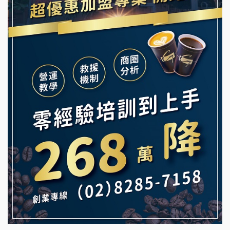
冰封仙果加盟說明會
韓金量加盟說明會
Ramble Café 漫步藍咖啡加盟說明會
義氣豐發雞加盟說明會
微風亭鐵板燒加盟說明會
Mr.Wish加盟說明會
鮮茶道加盟說明會
白鬍泡泡 BOHO POPO加盟說明會
【曉妍美妝】誠徵行政櫃檯
雞咕雞咕加盟說明會
自助洗衣店誠徵代洗收送人員(台中市)
TEA TOP加盟說明會
MUSHEN徵SPA美容芳療師
珍好味臭臭鍋加盟說明會
日十。早午食加盟說明會
藍象廷泰式火鍋加盟說明會
拾鑶火鍋加盟說明會