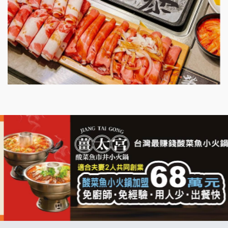
漫步藍咖啡加盟說明會
明石章魚燒加盟說明會
出櫃加盟說明會
千香漢堡加盟說明會
七盞茶加盟說明會
拉亞漢堡加盟說明會
杜芳子古味茶鋪加盟說明會
優握握×酸奶大獅加盟說明會
冬城門加盟說明會