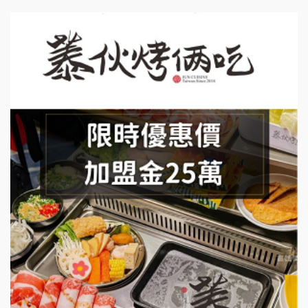
日十。早午食加盟說明會
上宇林加盟說明會
莫尼早餐Morni加盟說明會
手作功夫茶加盟說明會
SHARE TEA歇腳亭加盟說明會
潮味決-湯滷專門店加盟說明會
鬍子茶加盟說明會
鮮茶道加盟說明會
微風亭鐵板燒加盟說明會