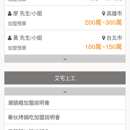
日十。早午食加盟說明會
TEA TOP台灣第一味
10
黃 先生/小姐
台北市
拾鑶火鍋加盟說明會
100萬~150萬
加盟預算
全家加盟說明會
林 先生/小姐
屏東縣
台灣G湯加盟說明會
100萬 ~ 200萬
加盟預算
彭富貴加盟說明會
吳 先生/小姐
屏東縣
100萬~200萬
藍象廷泰式火鍋加盟說明會
加盟預算
NU PASTA義大利麵加盟說明會
艾宅上工
日十。早午食加盟說明會
周 先生/小姐
台北
潮鍋癮加盟說明會
100萬 ~150萬
加盟預算
上宇林加盟說明會
蓁伙烤倆吃加盟說明會
徐 先生/小姐
新北市
莫尼早餐Morni加盟說明會
霏等茶加盟說明會
50萬~75萬
加盟預算
手作功夫茶加盟說明會