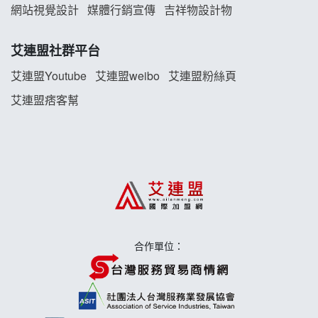
TEA TOP加盟說明會
網站視覺設計
媒體行銷宣傳
吉祥物設計物
珍好味臭臭鍋加盟說明會
艾連盟社群平台
藍象廷泰式火鍋加盟說明會
艾連盟Youtube
艾連盟weibo
艾連盟粉絲頁
艾連盟痞客幫
日十。早午食加盟說明會
上宇林加盟說明會
莫尼早餐Morni加盟說明會
手作功夫茶加盟說明會
合作單位：