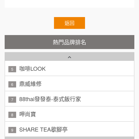
顏 先生/小姐
台北市
霏等茶
2
100萬 ~ 200萬
加盟預算
秉宏小米甜甜圈
返回
3
廖 先生/小姐
高雄市
潮鍋癮
4
200萬~300萬
熱門品牌排名
加盟預算
咖啡LOOK
5
黃 先生/小姐
台北市
100萬~150萬
鼎威維修
加盟預算
6
林 先生/小姐
88thai發發泰-泰式飯行家
屏東縣
7
100萬 ~ 200萬
加盟預算
呷尚寶
8
吳 先生/小姐
屏東縣
SHARE TEA歇腳亭
9
100萬~200萬
加盟預算
TEA TOP台灣第一味
10
周 先生/小姐
台北