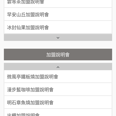
早安山丘加盟說明會
何 先生/小姐
台南
SHARE TEA歇腳亭加盟說明會
100萬~300萬
加盟預算
冰封仙果加盟說明會
潮味決-湯滷專門店加盟說明會
呂 先生/小姐
新竹市
Ramble Café 漫步藍咖啡加盟說明會
200萬~400萬
加盟預算
鬍子茶加盟說明會
微風亭鐵板燒加盟說明會
顏 先生/小姐
台北市
鮮茶道加盟說明會
鮮茶道加盟說明會
加盟說明會
100萬 ~ 200萬
加盟預算
微風亭鐵板燒加盟說明會
【曉妍美妝】誠徵行政櫃檯
廖 先生/小姐
高雄市
漫步藍咖啡加盟說明會
200萬~300萬
自助洗衣店誠徵代洗收送人員(台中市)
加盟預算
明石章魚燒加盟說明會
MUSHEN徵SPA美容芳療師
出櫃加盟說明會
日十。早午食加盟說明會
千香漢堡加盟說明會