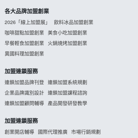
拾鑶火鍋加盟說明會
各大品牌加盟創業
阿性情趣無人販售所加盟明會
2026「線上加盟展」
飲料冰品加盟創業
龍涎居好湯加盟說明會
咖啡甜點加盟創業
美食小吃加盟創業
早餐輕食加盟創業
火鍋燒烤加盟創業
舒油頭加盟說明會
異國料理加盟創業
韓金量加盟說明會
加盟連鎖服務
義氣豐發雞加盟說明會
連鎖加盟品牌刊登
連鎖加盟系統規劃
企業品牌識別設計
連鎖加盟課程諮詢
Mr.Wish加盟說明會
連鎖加盟顧問輔導
產品開發研發教學
白鬍泡泡 BOHO POPO加盟說明會
加盟連鎖服務
雞咕雞咕加盟說明會
創業開店輔導
國際代理推廣
市場行銷規劃