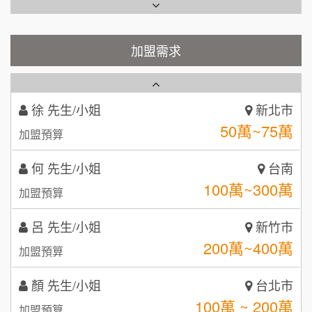
Cozy coffee可集咖啡
100萬 ~150萬
1
加盟預算
霏等茶
加盟需求
2
徐 先生/小姐
新北市
50萬~75萬
加盟預算
秉宏小米甜甜圈
3
何 先生/小姐
台南
潮鍋癮
4
100萬~300萬
加盟預算
咖啡LOOK
5
呂 先生/小姐
新竹市
鼎威維修
6
200萬~400萬
加盟預算
【曉妍美妝】誠徵行政櫃檯
88thai發發泰-泰式飯行家
7
顏 先生/小姐
台北市
自助洗衣店誠徵代洗收送人員(台中市)
100萬 ~ 200萬
呷尚寶
加盟預算
8
MUSHEN徵SPA美容芳療師
廖 先生/小姐
SHARE TEA歇腳亭
高雄市
9
200萬~300萬
加盟預算