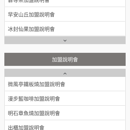
何 先生/小姐
台南
SHARE TEA歇腳亭加盟說明會
100萬~300萬
加盟預算
冰封仙果加盟說明會
潮味決-湯滷專門店加盟說明會
呂 先生/小姐
新竹市
Ramble Café 漫步藍咖啡加盟說明會
200萬~400萬
加盟預算
鬍子茶加盟說明會
微風亭鐵板燒加盟說明會
顏 先生/小姐
台北市
鮮茶道加盟說明會
鮮茶道加盟說明會
加盟說明會
100萬 ~ 200萬
加盟預算
微風亭鐵板燒加盟說明會
【曉妍美妝】誠徵行政櫃檯
廖 先生/小姐
高雄市
漫步藍咖啡加盟說明會
200萬~300萬
自助洗衣店誠徵代洗收送人員(台中市)
加盟預算
明石章魚燒加盟說明會
MUSHEN徵SPA美容芳療師
出櫃加盟說明會
日十。早午食加盟說明會
千香漢堡加盟說明會