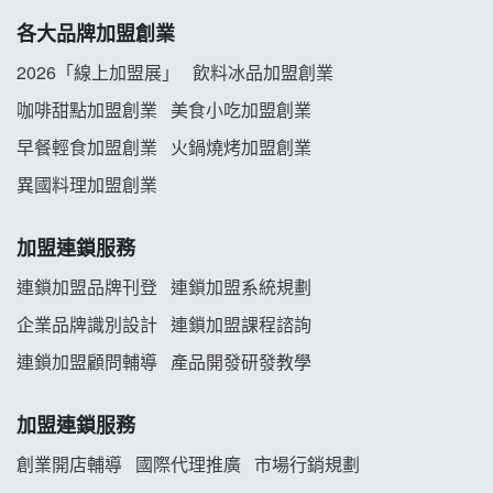
各大品牌加盟創業
阿性情趣無人販售所加盟明會
2026「線上加盟展」
飲料冰品加盟創業
龍涎居好湯加盟說明會
咖啡甜點加盟創業
美食小吃加盟創業
早餐輕食加盟創業
火鍋燒烤加盟創業
舒油頭加盟說明會
異國料理加盟創業
韓金量加盟說明會
加盟連鎖服務
義氣豐發雞加盟說明會
連鎖加盟品牌刊登
連鎖加盟系統規劃
企業品牌識別設計
連鎖加盟課程諮詢
Mr.Wish加盟說明會
連鎖加盟顧問輔導
產品開發研發教學
白鬍泡泡 BOHO POPO加盟說明會
加盟連鎖服務
雞咕雞咕加盟說明會
創業開店輔導
國際代理推廣
市場行銷規劃