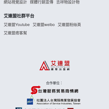
TEA TOP加盟說明會
網站視覺設計
媒體行銷宣傳
吉祥物設計物
珍好味臭臭鍋加盟說明會
艾連盟社群平台
藍象廷泰式火鍋加盟說明會
艾連盟Youtube
艾連盟weibo
艾連盟粉絲頁
艾連盟痞客幫
日十。早午食加盟說明會
上宇林加盟說明會
莫尼早餐Morni加盟說明會
手作功夫茶加盟說明會
合作單位：