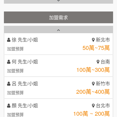
Cozy coffee可集咖啡
100萬 ~150萬
1
加盟預算
霏等茶
加盟需求
2
徐 先生/小姐
新北市
50萬~75萬
加盟預算
秉宏小米甜甜圈
3
何 先生/小姐
台南
潮鍋癮
4
100萬~300萬
加盟預算
咖啡LOOK
5
呂 先生/小姐
新竹市
鼎威維修
6
200萬~400萬
加盟預算
【曉妍美妝】誠徵行政櫃檯
88thai發發泰-泰式飯行家
7
顏 先生/小姐
台北市
自助洗衣店誠徵代洗收送人員(台中市)
100萬 ~ 200萬
呷尚寶
加盟預算
8
MUSHEN徵SPA美容芳療師
廖 先生/小姐
SHARE TEA歇腳亭
高雄市
9
200萬~300萬
加盟預算
日十。早午食加盟說明會