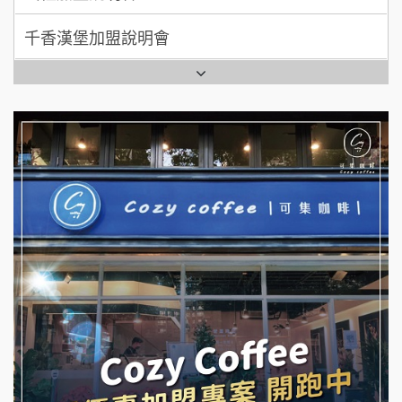
拾鑶火鍋加盟說明會
七盞茶加盟說明會
全家加盟說明會
拉亞漢堡加盟說明會
台灣G湯加盟說明會
杜芳子古味茶鋪加盟說明會
彭富貴加盟說明會
優握握×酸奶大獅加盟說明會
NU PASTA義大利麵加盟說明會
冬城門加盟說明會
潮鍋癮加盟說明會
拾鑶火鍋加盟說明會
蓁伙烤倆吃加盟說明會
阿性情趣無人販售所加盟明會
霏等茶加盟說明會
龍涎居好湯加盟說明會
早安山丘加盟說明會
舒油頭加盟說明會