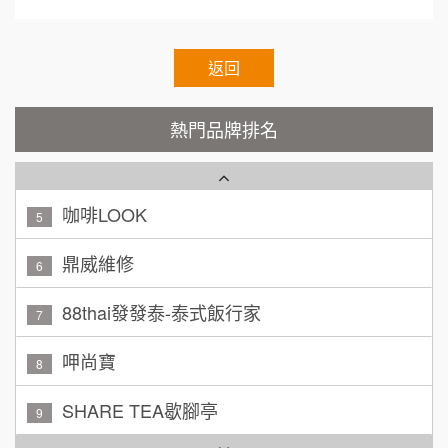
顏 先生/小姐
台北市
霏等茶
2
100萬 ~ 200萬
加盟預算
秉宏小米甜甜圈
返回
3
廖 先生/小姐
高雄市
潮鍋癮
4
200萬~300萬
熱門品牌排名
加盟預算
咖啡LOOK
5
黃 先生/小姐
台北市
100萬~150萬
鼎威維修
加盟預算
6
林 先生/小姐
88thai發發泰-泰式飯行家
屏東縣
7
100萬 ~ 200萬
加盟預算
呷尚寶
8
吳 先生/小姐
屏東縣
SHARE TEA歇腳亭
9
100萬~200萬
加盟預算
TEA TOP台灣第一味
10
周 先生/小姐
台北