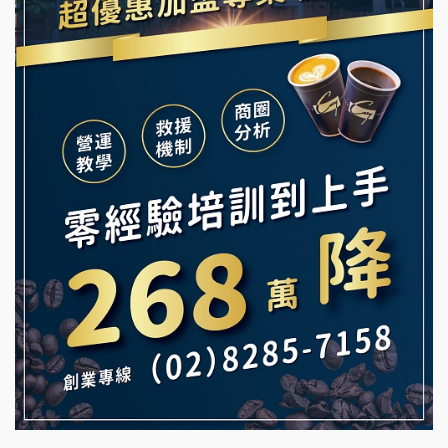
冰封仙果加盟說明會
韓金量加盟說明會
Ramble Café 漫步藍咖啡加盟說明會
義氣豐發雞加盟說明會
微風亭鐵板燒加盟說明會
Mr.Wish加盟說明會
鮮茶道加盟說明會
白鬍泡泡 BOHO POPO加盟說明會
【曉妍美妝】誠徵行政櫃檯
雞咕雞咕加盟說明會
自助洗衣店誠徵代洗收送人員(台中市)
TEA TOP加盟說明會
MUSHEN徵SPA美容芳療師
珍好味臭臭鍋加盟說明會
日十。早午食加盟說明會
藍象廷泰式火鍋加盟說明會
拾鑶火鍋加盟說明會
日十。早午食加盟說明會