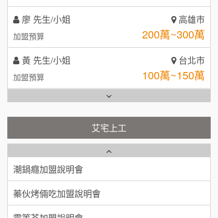
TEA TOP台灣第一味
10
黃 先生/小姐
台北市
拾鑶火鍋加盟說明會
100萬~150萬
加盟預算
全家加盟說明會
林 先生/小姐
屏東縣
台灣G湯加盟說明會
100萬 ~ 200萬
加盟預算
彭富貴加盟說明會
吳 先生/小姐
屏東縣
100萬~200萬
藍象廷泰式火鍋加盟說明會
加盟預算
NU PASTA義大利麵加盟說明會
艾宅上工
日十。早午食加盟說明會
周 先生/小姐
台北
潮鍋癮加盟說明會
100萬 ~150萬
加盟預算
上宇林加盟說明會
蓁伙烤倆吃加盟說明會
徐 先生/小姐
新北市
莫尼早餐Morni加盟說明會
霏等茶加盟說明會
50萬~75萬
加盟預算
手作功夫茶加盟說明會
早安山丘加盟說明會