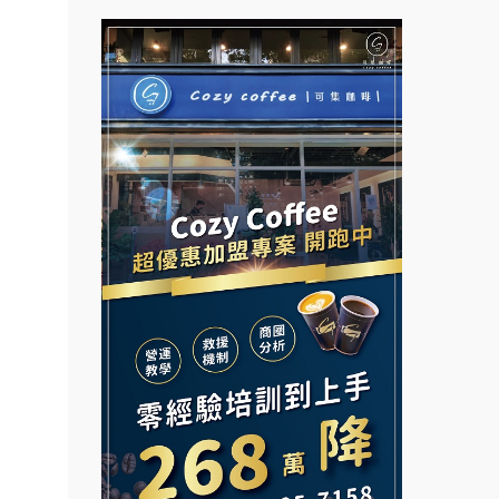
拉亞漢堡加盟說明會
台灣G湯加盟說明會
杜芳子古味茶鋪加盟說明會
彭富貴加盟說明會
優握握×酸奶大獅加盟說明會
NU PASTA義大利麵加盟說明
會
冬城門加盟說明會
潮鍋癮加盟說明會
拾鑶火鍋加盟說明會
蓁伙烤倆吃加盟說明會
阿性情趣無人販售所加盟明會
霏等茶加盟說明會
龍涎居好湯加盟說明會
早安山丘加盟說明會
舒油頭加盟說明會
冰封仙果加盟說明會
韓金量加盟說明會
Ramble Café 漫步藍咖啡加盟