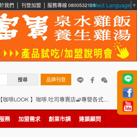
Select Language
▼
於我們
│
刊登加盟
│
服務專線 0800532168
周 先生/小姐
台北
100萬 ~150萬
鼎威維修
加盟預算
6
徐 先生/小姐
新北市
88thai發發泰-泰式飯行家
7
50萬~75萬
加盟預算
呷尚寶
8
何 先生/小姐
台南
SHARE TEA歇腳亭
9
100萬~300萬
搜尋
品牌刊登
加盟預算
TEA TOP台灣第一味
10
呂 先生/小姐
新竹市
【咖啡LOOK 】咖啡.吐司專賣店🧇專營各式創意法式吐司
200萬~400萬
Cozy coffee可集咖啡
1
加盟預算
服務
加盟需求
創業市調
連鎖顧問
霏等茶
顏 先生/小姐
台北市
2
100萬 ~ 200萬
加盟預算
秉宏小米甜甜圈
3