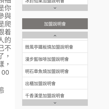
潮味決-湯滷專門店加盟說明會
是你
Ramble Café 漫步藍咖啡加盟
呂 先生/小姐
新竹市
說明會
參與
200萬~400萬
鬍子茶加盟說明會
加盟預算
微風亭鐵板燒加盟說明會
是爬
加盟說明會
顏 先生/小姐
台北市
鮮茶道加盟說明會
跟着
鮮茶道加盟說明會
100萬 ~ 200萬
加盟預算
人的
微風亭鐵板燒加盟說明會
【曉妍美妝】誠徵行政櫃檯
己不
廖 先生/小姐
高雄市
漫步藍咖啡加盟說明會
了，
自助洗衣店誠徵代洗收送人員
200萬~300萬
加盟預算
(台中市)
樣，
明石章魚燒加盟說明會
MUSHEN徵SPA美容芳療師
00
出櫃加盟說明會
日十。早午食加盟說明會
態
千香漢堡加盟說明會
拾鑶火鍋加盟說明會
七盞茶加盟說明會
全家加盟說明會