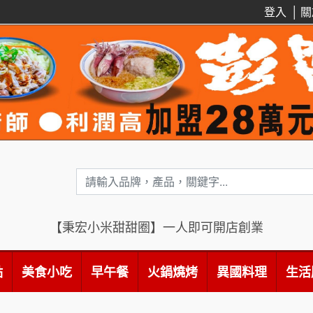
登入
│
關
【秉宏小米甜甜圈】一人即可開店創業
點
美食小吃
早午餐
火鍋燒烤
異國料理
生活