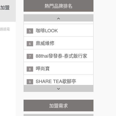
熱門品牌排名
鎖加盟
廖 先生/小姐
高雄市
潮鍋癮
4
200萬~300萬
加盟預算
咖啡LOOK
5
通過電
黃 先生/小姐
台北市
鼎威維修
100萬~150萬
6
加盟預算
88thai發發泰-泰式飯行家
7
林 先生/小姐
屏東縣
100萬 ~ 200萬
呷尚寶
加盟預算
8
吳 先生/小姐
屏東縣
SHARE TEA歇腳亭
9
100萬~200萬
加盟預算
TEA TOP台灣第一味
10
周 先生/小姐
台北
Cozy coffee可集咖啡
1
100萬 ~150萬
加盟需求
加盟預算
霏等茶
2