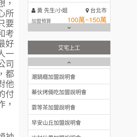
想，
100萬~150萬
加盟預算
全家加盟說明會
心所
林 先生/小姐
屏東縣
只要
台灣G湯加盟說明會
100萬 ~ 200萬
加盟預算
和考
彭富貴加盟說明會
最好
吳 先生/小姐
屏東縣
艾宅上工
人一
藍象廷泰式火鍋加盟說明會
100萬~200萬
NU PASTA義大利麵加盟說明
加盟預算
公司
會
日十。早午食加盟說明會
潮鍋癮加盟說明會
周 先生/小姐
台北
，都
100萬 ~150萬
對他
加盟預算
上宇林加盟說明會
蓁伙烤倆吃加盟說明會
的付
徐 先生/小姐
新北市
莫尼早餐Morni加盟說明會
霏等茶加盟說明會
作，
50萬~75萬
加盟預算
手作功夫茶加盟說明會
早安山丘加盟說明會
何 先生/小姐
台南
SHARE TEA歇腳亭加盟說明會
冰封仙果加盟說明會
100萬~300萬
加盟預算
領袖