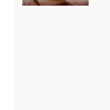
上宇林加盟說明會
創業加
021
莫尼早餐Morni加盟說明會
鎖加
手作功夫茶加盟說明會
.路易莎
SHARE TEA歇腳亭加盟說明會
.品牌
面裝
潮味決-湯滷專門店加盟說明會
店面
鬍子茶加盟說明會
店裝潢
本創業.
鮮茶道加盟說明會
加盟
微風亭鐵板燒加盟說明會
邊攤
漫步藍咖啡加盟說明會
業.創
行動餐