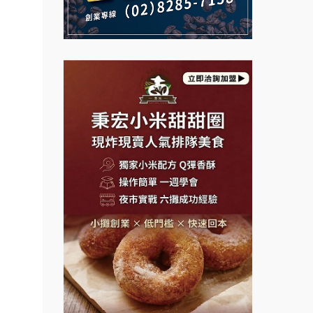
說明會
義氣豐發雞加盟說明會
微風亭鐵板燒加盟說明會
Mr.Wish加盟說明會
鮮茶道加盟說明會
白鬍泡泡 BOHO POPO加盟說
【曉妍美妝】誠徵行政櫃檯
明會
自助洗衣店誠徵代洗收送人員
雞咕雞咕加盟說明會
(台中市)
餐飲連
MUSHEN徵SPA美容芳療師
盟.
TEA TOP加盟說明會
日十。早午食加盟說明會
品牌.
珍好味臭臭鍋加盟說明會
售.
拾鑶火鍋加盟說明會
藍象廷泰式火鍋加盟說明會
大師.店
行銷.
日十。早午食加盟說明會
營.2