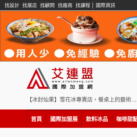
找設計
找展店
找顧問
找廠商
找課程
│
國際資訊
【冰封仙果】雪花冰專賣店，餐桌上的藝術饗宴
首頁
國際加盟展
飲料冰品
咖啡甜