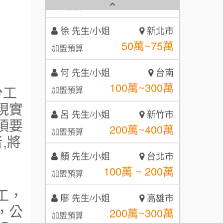
徐 先生/小姐
新北市
50萬~75萬
秉宏小米甜甜圈
3
加盟預算
潮鍋癮
何 先生/小姐
台南
4
100萬~300萬
加盟預算
咖啡LOOK
5
呂 先生/小姐
新竹市
分工
鼎威維修
6
200萬~400萬
現實
加盟預算
【曉妍美妝】誠徵行政櫃檯
88thai發發泰-泰式飯行家
7
須要
顏 先生/小姐
台北市
自助洗衣店誠徵代洗收送人員
,將
呷尚寶
100萬 ~ 200萬
8
加盟預算
(台中市)
MUSHEN徵SPA美容芳療師
SHARE TEA歇腳亭
9
廖 先生/小姐
高雄市
200萬~300萬
日十。早午食加盟說明會
TEA TOP台灣第一味
加盟預算
工，
10
，公
拾鑶火鍋加盟說明會
黃 先生/小姐
台北市