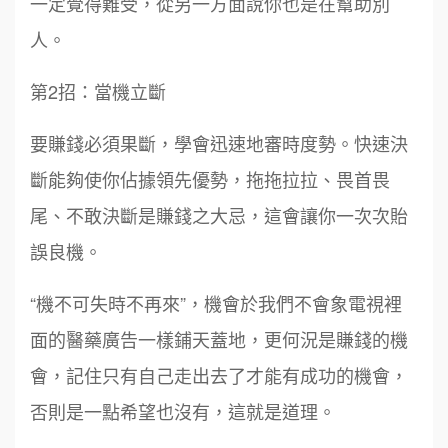
一定覺得難受，從另一方面說你也是在幫助別
人。
第2招：當機立斷
要賺錢必須果斷，學會迅速地審時度勢。快速決
斷能夠使你佔據領先優勢，拖拖拉拉、畏首畏
尾、不敢決斷是賺錢之大忌，這會讓你一次次貽
誤良機。
“機不可失時不再來”，機會於我們不會象電視裡
面的醫藥廣告一樣鋪天蓋地，更何況是賺錢的機
會，記住只有自己走出去了才能有成功的機會，
否則是一點希望也沒有，這就是道理。