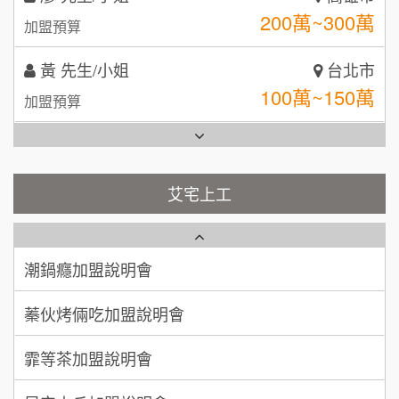
拾鑶火鍋加盟說明會
100萬~150萬
加盟預算
全家加盟說明會
林 先生/小姐
屏東縣
台灣G湯加盟說明會
100萬 ~ 200萬
加盟預算
彭富貴加盟說明會
吳 先生/小姐
屏東縣
100萬~200萬
藍象廷泰式火鍋加盟說明會
加盟預算
NU PASTA義大利麵加盟說明會
艾宅上工
日十。早午食加盟說明會
周 先生/小姐
台北
潮鍋癮加盟說明會
100萬 ~150萬
加盟預算
上宇林加盟說明會
蓁伙烤倆吃加盟說明會
徐 先生/小姐
新北市
莫尼早餐Morni加盟說明會
霏等茶加盟說明會
50萬~75萬
加盟預算
手作功夫茶加盟說明會
早安山丘加盟說明會
何 先生/小姐
台南
SHARE TEA歇腳亭加盟說明會
100萬~300萬