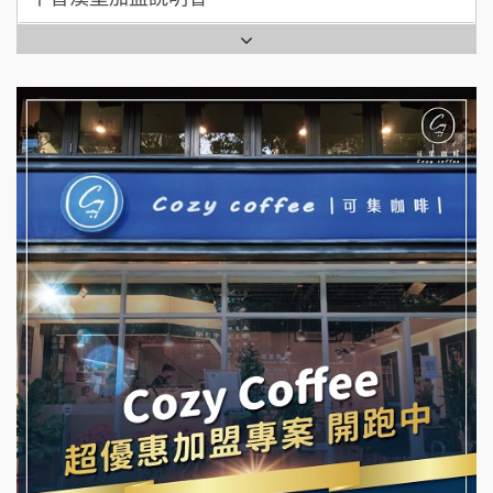
全家加盟說明會
拉亞漢堡加盟說明會
台灣G湯加盟說明會
杜芳子古味茶鋪加盟說明會
彭富貴加盟說明會
優握握×酸奶大獅加盟說明會
NU PASTA義大利麵加盟說明會
冬城門加盟說明會
潮鍋癮加盟說明會
拾鑶火鍋加盟說明會
蓁伙烤倆吃加盟說明會
阿性情趣無人販售所加盟明會
霏等茶加盟說明會
龍涎居好湯加盟說明會
早安山丘加盟說明會
舒油頭加盟說明會
冰封仙果加盟說明會
韓金量加盟說明會