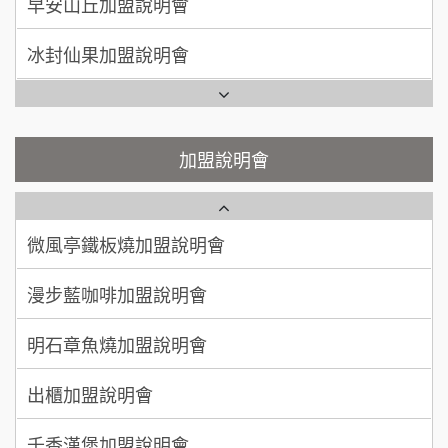
加盟預算
冰封仙果加盟說明會
潮味決-湯滷專門店加盟說明會
呂 先生/小姐
新竹市
Ramble Café 漫步藍咖啡加盟說明會
200萬~400萬
加盟預算
鬍子茶加盟說明會
微風亭鐵板燒加盟說明會
顏 先生/小姐
台北市
鮮茶道加盟說明會
鮮茶道加盟說明會
加盟說明會
100萬 ~ 200萬
加盟預算
微風亭鐵板燒加盟說明會
【曉妍美妝】誠徵行政櫃檯
廖 先生/小姐
高雄市
漫步藍咖啡加盟說明會
200萬~300萬
自助洗衣店誠徵代洗收送人員(台中市)
加盟預算
明石章魚燒加盟說明會
MUSHEN徵SPA美容芳療師
出櫃加盟說明會
日十。早午食加盟說明會
千香漢堡加盟說明會
拾鑶火鍋加盟說明會
七盞茶加盟說明會