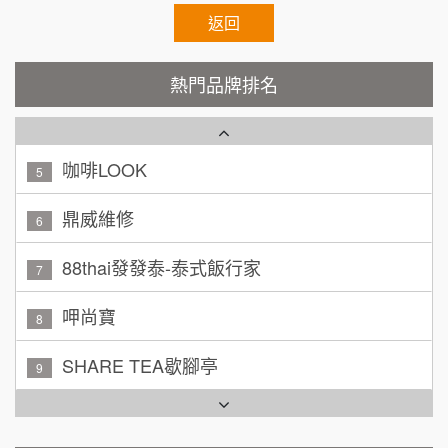
加盟預算
秉宏小米甜甜圈
返回
3
廖 先生/小姐
高雄市
潮鍋癮
4
200萬~300萬
熱門品牌排名
加盟預算
咖啡LOOK
5
黃 先生/小姐
台北市
100萬~150萬
鼎威維修
加盟預算
6
林 先生/小姐
88thai發發泰-泰式飯行家
屏東縣
7
100萬 ~ 200萬
加盟預算
呷尚寶
8
吳 先生/小姐
屏東縣
SHARE TEA歇腳亭
9
100萬~200萬
加盟預算
TEA TOP台灣第一味
10
周 先生/小姐
台北
Cozy coffee可集咖啡
100萬 ~150萬
1
加盟預算