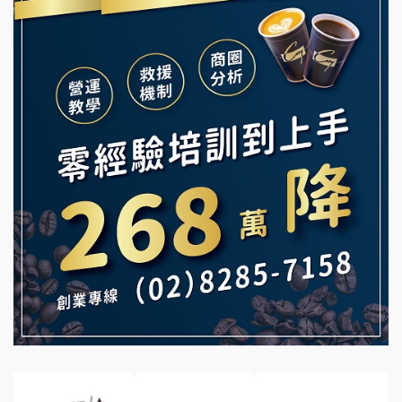
Ramble Café 漫步藍咖啡加盟說明會
義氣豐發雞加盟說明會
微風亭鐵板燒加盟說明會
Mr.Wish加盟說明會
鮮茶道加盟說明會
白鬍泡泡 BOHO POPO加盟說明會
【曉妍美妝】誠徵行政櫃檯
雞咕雞咕加盟說明會
自助洗衣店誠徵代洗收送人員(台中市)
TEA TOP加盟說明會
MUSHEN徵SPA美容芳療師
珍好味臭臭鍋加盟說明會
日十。早午食加盟說明會
藍象廷泰式火鍋加盟說明會
拾鑶火鍋加盟說明會
日十。早午食加盟說明會