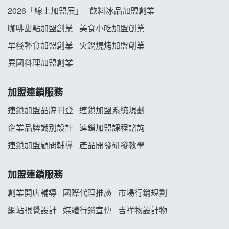
阿性情趣無人販售所加盟明會
2026「線上加盟展」
飲料冰品加盟創業
龍涎居好湯加盟說明會
咖啡甜點加盟創業
美食小吃加盟創業
早餐輕食加盟創業
火鍋燒烤加盟創業
舒油頭加盟說明會
異國料理加盟創業
韓金量加盟說明會
加盟連鎖服務
義氣豐發雞加盟說明會
連鎖加盟品牌刊登
連鎖加盟系統規劃
企業品牌識別設計
連鎖加盟課程諮詢
Mr.Wish加盟說明會
連鎖加盟顧問輔導
產品開發研發教學
白鬍泡泡 BOHO POPO加盟說明會
加盟連鎖服務
雞咕雞咕加盟說明會
創業開店輔導
國際代理推廣
市場行銷規劃
TEA TOP加盟說明會
網站視覺設計
媒體行銷宣傳
吉祥物設計物