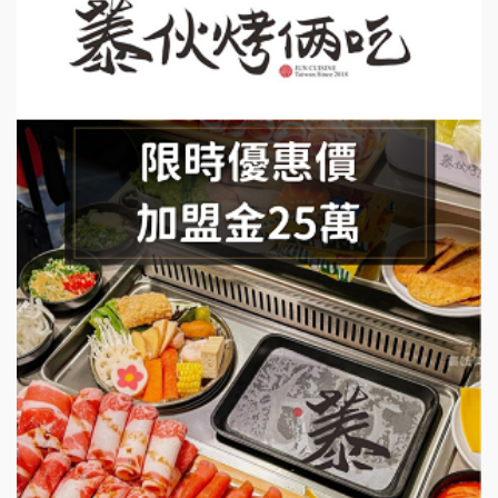
上宇林加盟說明會
莫尼早餐Morni加盟說明會
手作功夫茶加盟說明會
SHARE TEA歇腳亭加盟說明會
潮味決-湯滷專門店加盟說明會
鬍子茶加盟說明會
鮮茶道加盟說明會
微風亭鐵板燒加盟說明會
漫步藍咖啡加盟說明會