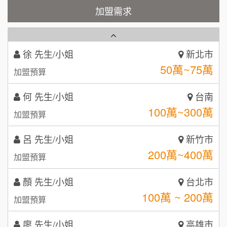
霏等茶
加盟需求
2
徐 先生/小姐
新北市
50萬~75萬
加盟預算
秉宏小米甜甜圈
3
何 先生/小姐
台南
潮鍋癮
4
100萬~300萬
加盟預算
咖啡LOOK
5
呂 先生/小姐
新竹市
鼎威維修
6
200萬~400萬
加盟預算
【曉妍美妝】誠徵行政櫃檯
88thai發發泰-泰式飯行家
7
顏 先生/小姐
台北市
自助洗衣店誠徵代洗收送人員(台中市)
100萬 ~ 200萬
呷尚寶
加盟預算
8
MUSHEN徵SPA美容芳療師
廖 先生/小姐
SHARE TEA歇腳亭
高雄市
9
200萬~300萬
加盟預算
日十。早午食加盟說明會
TEA TOP台灣第一味
10
黃 先生/小姐
台北市