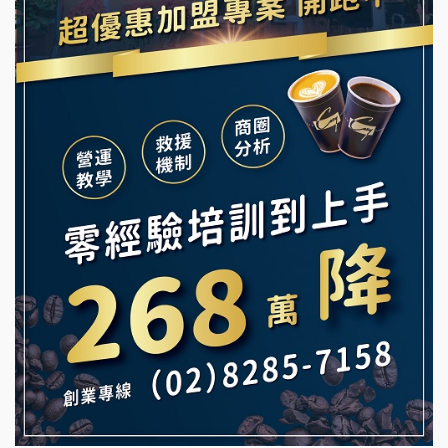
舒油頭加盟說明會
冰封仙果加盟說明會
韓金量加盟說明會
Ramble Café 漫步藍咖啡加盟說明會
義氣豐發雞加盟說明會
微風亭鐵板燒加盟說明會
Mr.Wish加盟說明會
鮮茶道加盟說明會
白鬍泡泡 BOHO POPO加盟說明會
【曉妍美妝】誠徵行政櫃檯
雞咕雞咕加盟說明會
自助洗衣店誠徵代洗收送人員(台中市)
TEA TOP加盟說明會
MUSHEN徵SPA美容芳療師
珍好味臭臭鍋加盟說明會
日十。早午食加盟說明會
藍象廷泰式火鍋加盟說明會
拾鑶火鍋加盟說明會