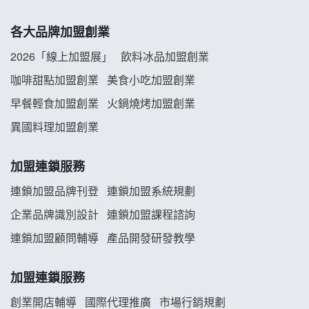
拾鑶火鍋加盟說明會
各大品牌加盟創業
阿性情趣無人販售所加盟明會
2026「線上加盟展」
飲料冰品加盟創業
龍涎居好湯加盟說明會
咖啡甜點加盟創業
美食小吃加盟創業
早餐輕食加盟創業
火鍋燒烤加盟創業
舒油頭加盟說明會
異國料理加盟創業
韓金量加盟說明會
加盟連鎖服務
義氣豐發雞加盟說明會
連鎖加盟品牌刊登
連鎖加盟系統規劃
企業品牌識別設計
連鎖加盟課程諮詢
Mr.Wish加盟說明會
連鎖加盟顧問輔導
產品開發研發教學
白鬍泡泡 BOHO POPO加盟說明會
加盟連鎖服務
雞咕雞咕加盟說明會
創業開店輔導
國際代理推廣
市場行銷規劃