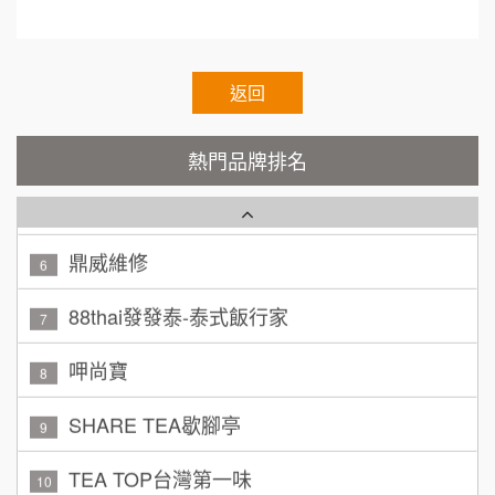
顏 先生/小姐
台北市
霏等茶
2
100萬 ~ 200萬
加盟預算
秉宏小米甜甜圈
返回
3
廖 先生/小姐
高雄市
潮鍋癮
200萬~300萬
4
加盟預算
熱門品牌排名
咖啡LOOK
5
黃 先生/小姐
台北市
100萬~150萬
加盟預算
鼎威維修
6
林 先生/小姐
屏東縣
88thai發發泰-泰式飯行家
7
100萬 ~ 200萬
加盟預算
呷尚寶
8
吳 先生/小姐
屏東縣
SHARE TEA歇腳亭
9
100萬~200萬
加盟預算
TEA TOP台灣第一味
10
周 先生/小姐
台北