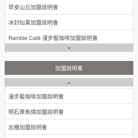
手作功夫茶加盟說明會
早安山丘加盟說明會
何 先生/小姐
台南
100萬~300萬
SHARE TEA歇腳亭加盟說明會
加盟預算
冰封仙果加盟說明會
呂 先生/小姐
新竹市
潮味決-湯滷專門店加盟說明會
Ramble Café 漫步藍咖啡加盟說明會
200萬~400萬
加盟預算
鬍子茶加盟說明會
微風亭鐵板燒加盟說明會
顏 先生/小姐
台北市
鮮茶道加盟說明會
鮮茶道加盟說明會
100萬 ~ 200萬
加盟說明會
加盟預算
微風亭鐵板燒加盟說明會
【曉妍美妝】誠徵行政櫃檯
廖 先生/小姐
高雄市
200萬~300萬
漫步藍咖啡加盟說明會
加盟預算
自助洗衣店誠徵代洗收送人員(台中市)
明石章魚燒加盟說明會
MUSHEN徵SPA美容芳療師
出櫃加盟說明會
日十。早午食加盟說明會