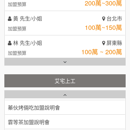
日十。早午食加盟說明會
TEA TOP台灣第一味
10
黃 先生/小姐
台北市
拾鑶火鍋加盟說明會
100萬~150萬
加盟預算
全家加盟說明會
林 先生/小姐
屏東縣
100萬 ~ 200萬
台灣G湯加盟說明會
加盟預算
彭富貴加盟說明會
吳 先生/小姐
屏東縣
100萬~200萬
加盟預算
藍象廷泰式火鍋加盟說明會
NU PASTA義大利麵加盟說明會
艾宅上工
周 先生/小姐
台北
日十。早午食加盟說明會
潮鍋癮加盟說明會
100萬 ~150萬
加盟預算
上宇林加盟說明會
蓁伙烤倆吃加盟說明會
徐 先生/小姐
新北市
莫尼早餐Morni加盟說明會
50萬~75萬
霏等茶加盟說明會
加盟預算