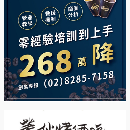
義氣豐發雞加盟說明會
微風亭鐵板燒加盟說明會
Mr.Wish加盟說明會
鮮茶道加盟說明會
白鬍泡泡 BOHO POPO加盟說明會
【曉妍美妝】誠徵行政櫃檯
雞咕雞咕加盟說明會
自助洗衣店誠徵代洗收送人員(台中市)
TEA TOP加盟說明會
MUSHEN徵SPA美容芳療師
珍好味臭臭鍋加盟說明會
日十。早午食加盟說明會
藍象廷泰式火鍋加盟說明會
拾鑶火鍋加盟說明會
日十。早午食加盟說明會
上宇林加盟說明會