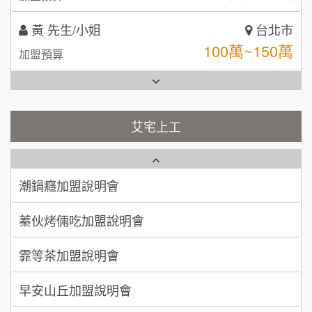
全家加盟說明會
林 先生/小姐
屏東縣
台灣G湯加盟說明會
100萬 ~ 200萬
加盟預算
彭富貴加盟說明會
吳 先生/小姐
屏東縣
100萬~200萬
藍象廷泰式火鍋加盟說明會
加盟預算
NU PASTA義大利麵加盟說明會
艾宅上工
日十。早午食加盟說明會
周 先生/小姐
台北
潮鍋癮加盟說明會
100萬 ~150萬
加盟預算
上宇林加盟說明會
蓁伙烤倆吃加盟說明會
徐 先生/小姐
新北市
莫尼早餐Morni加盟說明會
霏等茶加盟說明會
50萬~75萬
加盟預算
手作功夫茶加盟說明會
早安山丘加盟說明會
何 先生/小姐
台南
100萬~300萬
SHARE TEA歇腳亭加盟說明會
加盟預算
冰封仙果加盟說明會