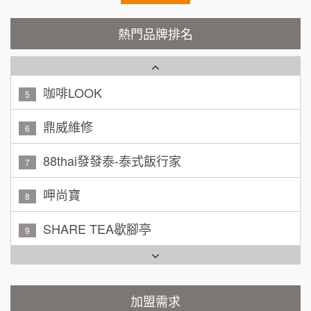
廖 先生/小姐
高雄市
潮鍋癮
200萬~300萬
4
熱門品牌排名
加盟預算
咖啡LOOK
5
黃 先生/小姐
台北市
100萬~150萬
鼎威維修
加盟預算
6
林 先生/小姐
屏東縣
88thai發發泰-泰式飯行家
7
100萬 ~ 200萬
加盟預算
呷尚寶
8
吳 先生/小姐
屏東縣
SHARE TEA歇腳亭
9
100萬~200萬
加盟預算
TEA TOP台灣第一味
10
周 先生/小姐
台北
100萬 ~150萬
Cozy coffee可集咖啡
1
加盟預算
霏等茶
加盟需求
徐 先生/小姐
新北市
2