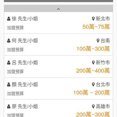
50萬~75萬
加盟預算
秉宏小米甜甜圈
3
何 先生/小姐
台南
潮鍋癮
4
100萬~300萬
加盟預算
咖啡LOOK
5
呂 先生/小姐
新竹市
鼎威維修
200萬~400萬
6
加盟預算
【曉妍美妝】誠徵行政櫃檯
88thai發發泰-泰式飯行家
7
顏 先生/小姐
台北市
自助洗衣店誠徵代洗收送人員(台中市)
100萬 ~ 200萬
呷尚寶
加盟預算
8
MUSHEN徵SPA美容芳療師
廖 先生/小姐
高雄市
SHARE TEA歇腳亭
9
200萬~300萬
加盟預算
日十。早午食加盟說明會
TEA TOP台灣第一味
10
黃 先生/小姐
台北市
拾鑶火鍋加盟說明會
100萬~150萬
加盟預算