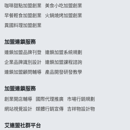
龍涎居好湯加盟說明會
咖啡甜點加盟創業
美食小吃加盟創業
早餐輕食加盟創業
火鍋燒烤加盟創業
舒油頭加盟說明會
異國料理加盟創業
韓金量加盟說明會
加盟連鎖服務
義氣豐發雞加盟說明會
連鎖加盟品牌刊登
連鎖加盟系統規劃
企業品牌識別設計
連鎖加盟課程諮詢
Mr.Wish加盟說明會
連鎖加盟顧問輔導
產品開發研發教學
白鬍泡泡 BOHO POPO加盟說明會
加盟連鎖服務
雞咕雞咕加盟說明會
創業開店輔導
國際代理推廣
市場行銷規劃
TEA TOP加盟說明會
網站視覺設計
媒體行銷宣傳
吉祥物設計物
珍好味臭臭鍋加盟說明會
艾連盟社群平台