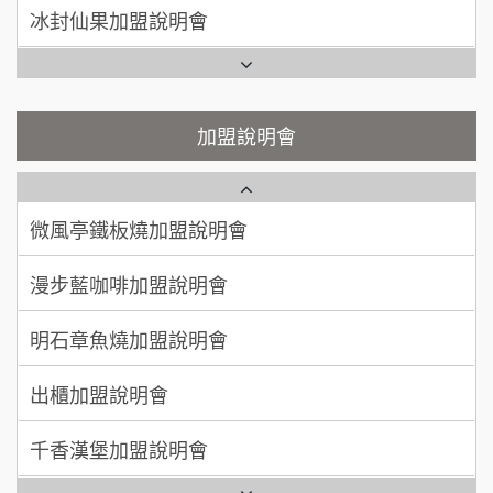
潮味決-湯滷專門店加盟說明會
呂 先生/小姐
新竹市
Ramble Café 漫步藍咖啡加盟說明會
200萬~400萬
加盟預算
鬍子茶加盟說明會
微風亭鐵板燒加盟說明會
顏 先生/小姐
台北市
鮮茶道加盟說明會
鮮茶道加盟說明會
加盟說明會
100萬 ~ 200萬
加盟預算
微風亭鐵板燒加盟說明會
【曉妍美妝】誠徵行政櫃檯
廖 先生/小姐
高雄市
漫步藍咖啡加盟說明會
200萬~300萬
自助洗衣店誠徵代洗收送人員(台中市)
加盟預算
明石章魚燒加盟說明會
MUSHEN徵SPA美容芳療師
出櫃加盟說明會
日十。早午食加盟說明會
千香漢堡加盟說明會
拾鑶火鍋加盟說明會
七盞茶加盟說明會
全家加盟說明會