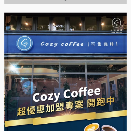
拉亞漢堡加盟說明會
台灣G湯加盟說明會
杜芳子古味茶鋪加盟說明會
彭富貴加盟說明會
優握握×酸奶大獅加盟說明會
NU PASTA義大利麵加盟說明會
冬城門加盟說明會
潮鍋癮加盟說明會
拾鑶火鍋加盟說明會
蓁伙烤倆吃加盟說明會
阿性情趣無人販售所加盟明會
霏等茶加盟說明會
龍涎居好湯加盟說明會
早安山丘加盟說明會
舒油頭加盟說明會
冰封仙果加盟說明會
韓金量加盟說明會
Ramble Café 漫步藍咖啡加盟說明會