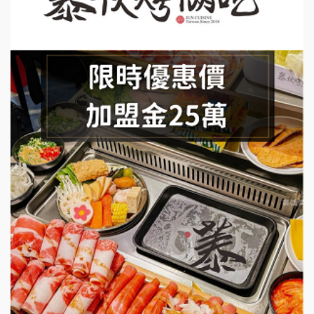
莫尼早餐Morni加盟說明會
手作功夫茶加盟說明會
SHARE TEA歇腳亭加盟說明會
潮味決-湯滷專門店加盟說明會
鬍子茶加盟說明會
鮮茶道加盟說明會
微風亭鐵板燒加盟說明會
漫步藍咖啡加盟說明會
明石章魚燒加盟說明會