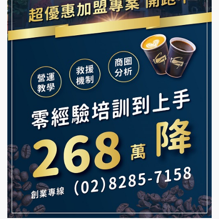
舒油頭加盟說明會
冰封仙果加盟說明會
韓金量加盟說明會
Ramble Café 漫步藍咖啡加盟說明會
義氣豐發雞加盟說明會
微風亭鐵板燒加盟說明會
Mr.Wish加盟說明會
鮮茶道加盟說明會
白鬍泡泡 BOHO POPO加盟說明會
【曉妍美妝】誠徵行政櫃檯
雞咕雞咕加盟說明會
自助洗衣店誠徵代洗收送人員(台中市)
TEA TOP加盟說明會
MUSHEN徵SPA美容芳療師
珍好味臭臭鍋加盟說明會
日十。早午食加盟說明會
藍象廷泰式火鍋加盟說明會
拾鑶火鍋加盟說明會