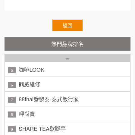
顏 先生/小姐
台北市
霏等茶
2
100萬 ~ 200萬
加盟預算
秉宏小米甜甜圈
返回
3
廖 先生/小姐
高雄市
潮鍋癮
4
200萬~300萬
熱門品牌排名
加盟預算
咖啡LOOK
5
黃 先生/小姐
台北市
100萬~150萬
鼎威維修
加盟預算
6
林 先生/小姐
88thai發發泰-泰式飯行家
屏東縣
7
100萬 ~ 200萬
加盟預算
呷尚寶
8
吳 先生/小姐
屏東縣
SHARE TEA歇腳亭
9
100萬~200萬
加盟預算
TEA TOP台灣第一味
10
周 先生/小姐
台北