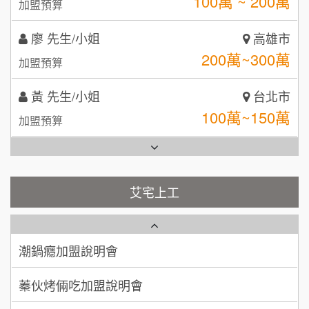
200萬~300萬
加盟預算
日十。早午食加盟說明會
TEA TOP台灣第一味
10
黃 先生/小姐
台北市
拾鑶火鍋加盟說明會
100萬~150萬
加盟預算
全家加盟說明會
林 先生/小姐
屏東縣
台灣G湯加盟說明會
100萬 ~ 200萬
加盟預算
彭富貴加盟說明會
吳 先生/小姐
屏東縣
100萬~200萬
藍象廷泰式火鍋加盟說明會
加盟預算
NU PASTA義大利麵加盟說明會
艾宅上工
日十。早午食加盟說明會
周 先生/小姐
台北
潮鍋癮加盟說明會
100萬 ~150萬
加盟預算
上宇林加盟說明會
蓁伙烤倆吃加盟說明會
徐 先生/小姐
新北市
莫尼早餐Morni加盟說明會
霏等茶加盟說明會
50萬~75萬
加盟預算