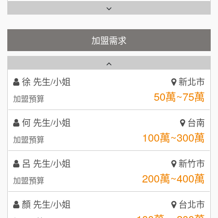
Cozy coffee可集咖啡
100萬 ~150萬
1
加盟預算
霏等茶
加盟需求
2
徐 先生/小姐
新北市
50萬~75萬
加盟預算
秉宏小米甜甜圈
3
何 先生/小姐
台南
潮鍋癮
4
100萬~300萬
加盟預算
咖啡LOOK
5
呂 先生/小姐
新竹市
鼎威維修
6
200萬~400萬
加盟預算
【曉妍美妝】誠徵行政櫃檯
88thai發發泰-泰式飯行家
7
顏 先生/小姐
台北市
自助洗衣店誠徵代洗收送人員(台中市)
100萬 ~ 200萬
呷尚寶
加盟預算
8
MUSHEN徵SPA美容芳療師
廖 先生/小姐
SHARE TEA歇腳亭
高雄市
9