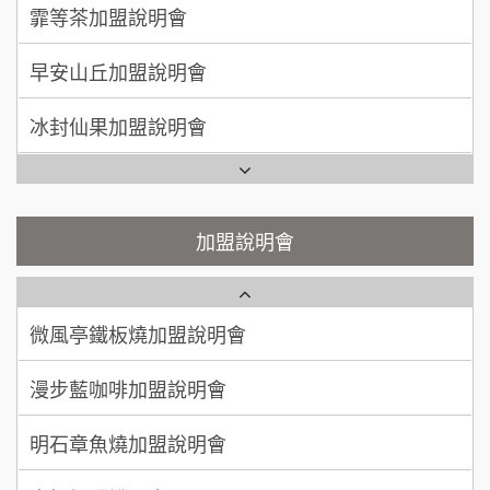
手作功夫茶加盟說明會
早安山丘加盟說明會
何 先生/小姐
台南
SHARE TEA歇腳亭加盟說明會
100萬~300萬
加盟預算
冰封仙果加盟說明會
潮味決-湯滷專門店加盟說明會
呂 先生/小姐
新竹市
Ramble Café 漫步藍咖啡加盟說明會
200萬~400萬
加盟預算
鬍子茶加盟說明會
微風亭鐵板燒加盟說明會
顏 先生/小姐
台北市
鮮茶道加盟說明會
鮮茶道加盟說明會
加盟說明會
100萬 ~ 200萬
加盟預算
微風亭鐵板燒加盟說明會
【曉妍美妝】誠徵行政櫃檯
廖 先生/小姐
高雄市
漫步藍咖啡加盟說明會
200萬~300萬
自助洗衣店誠徵代洗收送人員(台中市)
加盟預算
明石章魚燒加盟說明會
MUSHEN徵SPA美容芳療師
出櫃加盟說明會
日十。早午食加盟說明會