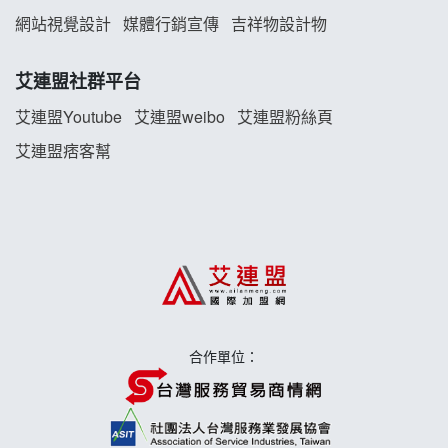
TEA TOP加盟說明會
網站視覺設計
媒體行銷宣傳
吉祥物設計物
珍好味臭臭鍋加盟說明會
艾連盟社群平台
藍象廷泰式火鍋加盟說明會
艾連盟Youtube
艾連盟weibo
艾連盟粉絲頁
艾連盟痞客幫
日十。早午食加盟說明會
上宇林加盟說明會
莫尼早餐Morni加盟說明會
手作功夫茶加盟說明會
合作單位：