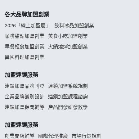
拾鑶火鍋加盟說明會
各大品牌加盟創業
阿性情趣無人販售所加盟明會
2026「線上加盟展」
飲料冰品加盟創業
龍涎居好湯加盟說明會
咖啡甜點加盟創業
美食小吃加盟創業
早餐輕食加盟創業
火鍋燒烤加盟創業
舒油頭加盟說明會
異國料理加盟創業
韓金量加盟說明會
加盟連鎖服務
義氣豐發雞加盟說明會
連鎖加盟品牌刊登
連鎖加盟系統規劃
企業品牌識別設計
連鎖加盟課程諮詢
Mr.Wish加盟說明會
連鎖加盟顧問輔導
產品開發研發教學
白鬍泡泡 BOHO POPO加盟說明會
加盟連鎖服務
雞咕雞咕加盟說明會
創業開店輔導
國際代理推廣
市場行銷規劃