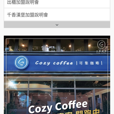
千香漢堡加盟說明會
拾鑶火鍋加盟說明會
七盞茶加盟說明會
全家加盟說明會
拉亞漢堡加盟說明會
台灣G湯加盟說明會
杜芳子古味茶鋪加盟說明會
彭富貴加盟說明會
優握握×酸奶大獅加盟說明會
NU PASTA義大利麵加盟說明會
冬城門加盟說明會
潮鍋癮加盟說明會
拾鑶火鍋加盟說明會
蓁伙烤倆吃加盟說明會
阿性情趣無人販售所加盟明會
霏等茶加盟說明會
龍涎居好湯加盟說明會
早安山丘加盟說明會