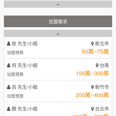
Cozy coffee可集咖啡
100萬 ~150萬
1
加盟預算
霏等茶
加盟需求
2
徐 先生/小姐
新北市
50萬~75萬
加盟預算
秉宏小米甜甜圈
3
何 先生/小姐
台南
潮鍋癮
4
100萬~300萬
加盟預算
咖啡LOOK
5
呂 先生/小姐
新竹市
鼎威維修
6
200萬~400萬
加盟預算
【曉妍美妝】誠徵行政櫃檯
88thai發發泰-泰式飯行家
7
顏 先生/小姐
台北市
自助洗衣店誠徵代洗收送人員(台中市)
100萬 ~ 200萬
呷尚寶
加盟預算
8
MUSHEN徵SPA美容芳療師
廖 先生/小姐
SHARE TEA歇腳亭
高雄市
9