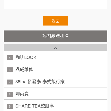
顏 先生/小姐
台北市
霏等茶
2
100萬 ~ 200萬
加盟預算
秉宏小米甜甜圈
返回
3
廖 先生/小姐
高雄市
潮鍋癮
4
200萬~300萬
熱門品牌排名
加盟預算
咖啡LOOK
5
黃 先生/小姐
台北市
100萬~150萬
鼎威維修
加盟預算
6
林 先生/小姐
88thai發發泰-泰式飯行家
屏東縣
7
100萬 ~ 200萬
加盟預算
呷尚寶
8
吳 先生/小姐
屏東縣
SHARE TEA歇腳亭
9
100萬~200萬
加盟預算
TEA TOP台灣第一味
10
周 先生/小姐
台北