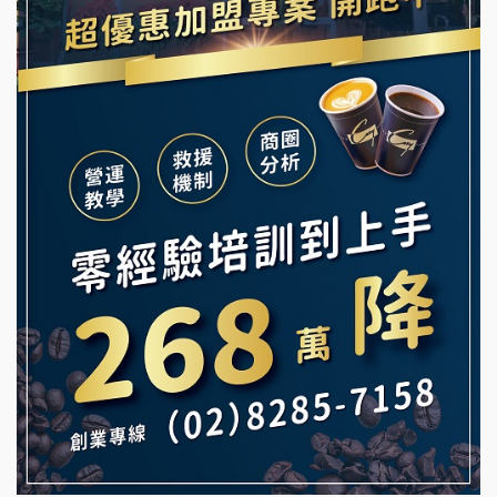
舒油頭加盟說明會
冰封仙果加盟說明會
韓金量加盟說明會
Ramble Café 漫步藍咖啡加盟說明會
義氣豐發雞加盟說明會
微風亭鐵板燒加盟說明會
Mr.Wish加盟說明會
鮮茶道加盟說明會
白鬍泡泡 BOHO POPO加盟說明會
【曉妍美妝】誠徵行政櫃檯
雞咕雞咕加盟說明會
自助洗衣店誠徵代洗收送人員(台中市)
TEA TOP加盟說明會
MUSHEN徵SPA美容芳療師
珍好味臭臭鍋加盟說明會
日十。早午食加盟說明會
藍象廷泰式火鍋加盟說明會
拾鑶火鍋加盟說明會