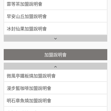
手作功夫茶加盟說明會
早安山丘加盟說明會
何 先生/小姐
台南
SHARE TEA歇腳亭加盟說明會
100萬~300萬
加盟預算
冰封仙果加盟說明會
潮味決-湯滷專門店加盟說明會
呂 先生/小姐
新竹市
Ramble Café 漫步藍咖啡加盟說明會
200萬~400萬
加盟預算
鬍子茶加盟說明會
微風亭鐵板燒加盟說明會
顏 先生/小姐
台北市
鮮茶道加盟說明會
鮮茶道加盟說明會
加盟說明會
100萬 ~ 200萬
加盟預算
微風亭鐵板燒加盟說明會
【曉妍美妝】誠徵行政櫃檯
廖 先生/小姐
高雄市
漫步藍咖啡加盟說明會
200萬~300萬
自助洗衣店誠徵代洗收送人員(台中市)
加盟預算
明石章魚燒加盟說明會
MUSHEN徵SPA美容芳療師
出櫃加盟說明會
日十。早午食加盟說明會