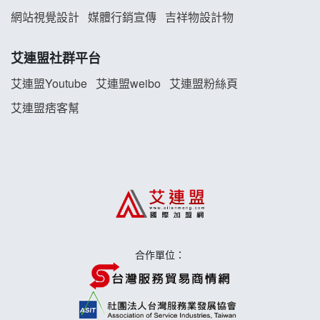
TEA TOP加盟說明會
網站視覺設計
媒體行銷宣傳
吉祥物設計物
珍好味臭臭鍋加盟說明會
艾連盟社群平台
藍象廷泰式火鍋加盟說明會
艾連盟Youtube
艾連盟weibo
艾連盟粉絲頁
艾連盟痞客幫
日十。早午食加盟說明會
上宇林加盟說明會
莫尼早餐Morni加盟說明會
手作功夫茶加盟說明會
合作單位：