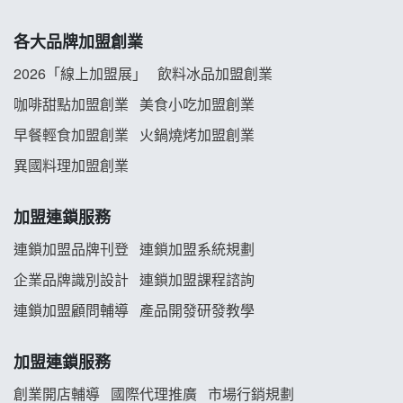
拾鑶火鍋加盟說明會
各大品牌加盟創業
阿性情趣無人販售所加盟明會
2026「線上加盟展」
飲料冰品加盟創業
龍涎居好湯加盟說明會
咖啡甜點加盟創業
美食小吃加盟創業
早餐輕食加盟創業
火鍋燒烤加盟創業
舒油頭加盟說明會
異國料理加盟創業
韓金量加盟說明會
加盟連鎖服務
義氣豐發雞加盟說明會
連鎖加盟品牌刊登
連鎖加盟系統規劃
企業品牌識別設計
連鎖加盟課程諮詢
Mr.Wish加盟說明會
連鎖加盟顧問輔導
產品開發研發教學
白鬍泡泡 BOHO POPO加盟說明會
加盟連鎖服務
雞咕雞咕加盟說明會
創業開店輔導
國際代理推廣
市場行銷規劃