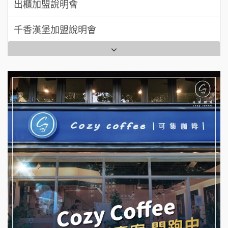
千香漢堡加盟說明會
拾鑶火鍋加盟說明會
七盞茶加盟說明會
全家加盟說明會
拉亞漢堡加盟說明會
台灣G湯加盟說明會
杜芳子古味茶鋪加盟說明會
彭富貴加盟說明會
優握握×酸奶大獅加盟說明會
NU PASTA義大利麵加盟說明會
冬城門加盟說明會
潮鍋癮加盟說明會
拾鑶火鍋加盟說明會
蓁伙烤倆吃加盟說明會
阿性情趣無人販售所加盟明會
霏等茶加盟說明會
龍涎居好湯加盟說明會
早安山丘加盟說明會