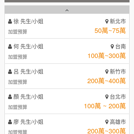
50萬~75萬
加盟預算
秉宏小米甜甜圈
3
何 先生/小姐
台南
潮鍋癮
4
100萬~300萬
加盟預算
咖啡LOOK
5
呂 先生/小姐
新竹市
鼎威維修
6
200萬~400萬
加盟預算
【曉妍美妝】誠徵行政櫃檯
88thai發發泰-泰式飯行家
7
顏 先生/小姐
台北市
自助洗衣店誠徵代洗收送人員(台中市)
100萬 ~ 200萬
呷尚寶
加盟預算
8
MUSHEN徵SPA美容芳療師
廖 先生/小姐
SHARE TEA歇腳亭
高雄市
9
200萬~300萬
加盟預算
日十。早午食加盟說明會
TEA TOP台灣第一味
10
黃 先生/小姐
台北市
拾鑶火鍋加盟說明會
100萬~150萬
加盟預算