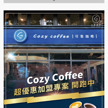
拉亞漢堡加盟說明會
台灣G湯加盟說明會
杜芳子古味茶鋪加盟說明會
彭富貴加盟說明會
優握握×酸奶大獅加盟說明會
NU PASTA義大利麵加盟說明會
冬城門加盟說明會
潮鍋癮加盟說明會
拾鑶火鍋加盟說明會
蓁伙烤倆吃加盟說明會
阿性情趣無人販售所加盟明會
霏等茶加盟說明會
龍涎居好湯加盟說明會
早安山丘加盟說明會
舒油頭加盟說明會
冰封仙果加盟說明會
韓金量加盟說明會
Ramble Café 漫步藍咖啡加盟說明會