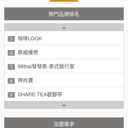
廖 先生/小姐
高雄市
潮鍋癮
4
200萬~300萬
熱門品牌排名
加盟預算
咖啡LOOK
5
黃 先生/小姐
台北市
100萬~150萬
鼎威維修
加盟預算
6
林 先生/小姐
88thai發發泰-泰式飯行家
屏東縣
7
100萬 ~ 200萬
加盟預算
呷尚寶
8
吳 先生/小姐
屏東縣
SHARE TEA歇腳亭
9
100萬~200萬
加盟預算
TEA TOP台灣第一味
10
周 先生/小姐
台北
Cozy coffee可集咖啡
100萬 ~150萬
1
加盟預算
霏等茶
加盟需求
2
徐 先生/小姐
新北市