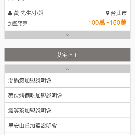
全家加盟說明會
林 先生/小姐
屏東縣
台灣G湯加盟說明會
100萬 ~ 200萬
加盟預算
彭富貴加盟說明會
吳 先生/小姐
屏東縣
100萬~200萬
藍象廷泰式火鍋加盟說明會
加盟預算
NU PASTA義大利麵加盟說明會
艾宅上工
日十。早午食加盟說明會
周 先生/小姐
台北
潮鍋癮加盟說明會
100萬 ~150萬
加盟預算
上宇林加盟說明會
蓁伙烤倆吃加盟說明會
徐 先生/小姐
新北市
莫尼早餐Morni加盟說明會
霏等茶加盟說明會
50萬~75萬
加盟預算
手作功夫茶加盟說明會
早安山丘加盟說明會
何 先生/小姐
台南
SHARE TEA歇腳亭加盟說明會
100萬~300萬
加盟預算
冰封仙果加盟說明會