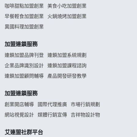
龍涎居好湯加盟說明會
咖啡甜點加盟創業
美食小吃加盟創業
早餐輕食加盟創業
火鍋燒烤加盟創業
舒油頭加盟說明會
異國料理加盟創業
韓金量加盟說明會
加盟連鎖服務
義氣豐發雞加盟說明會
連鎖加盟品牌刊登
連鎖加盟系統規劃
企業品牌識別設計
連鎖加盟課程諮詢
Mr.Wish加盟說明會
連鎖加盟顧問輔導
產品開發研發教學
白鬍泡泡 BOHO POPO加盟說明會
加盟連鎖服務
雞咕雞咕加盟說明會
創業開店輔導
國際代理推廣
市場行銷規劃
TEA TOP加盟說明會
網站視覺設計
媒體行銷宣傳
吉祥物設計物
珍好味臭臭鍋加盟說明會
艾連盟社群平台