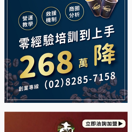
義氣豐發雞加盟說明會
微風亭鐵板燒加盟說明會
Mr.Wish加盟說明會
鮮茶道加盟說明會
白鬍泡泡 BOHO POPO加盟說明會
【曉妍美妝】誠徵行政櫃檯
雞咕雞咕加盟說明會
自助洗衣店誠徵代洗收送人員(台中市)
TEA TOP加盟說明會
MUSHEN徵SPA美容芳療師
珍好味臭臭鍋加盟說明會
日十。早午食加盟說明會
藍象廷泰式火鍋加盟說明會
拾鑶火鍋加盟說明會
日十。早午食加盟說明會
上宇林加盟說明會