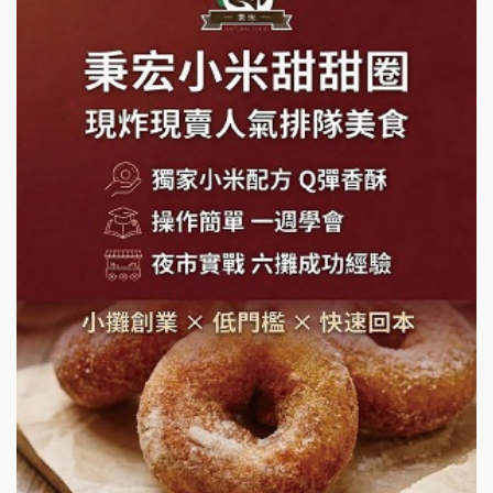
莫尼早餐Morni加盟說明會
手作功夫茶加盟說明會
SHARE TEA歇腳亭加盟說明會
潮味決-湯滷專門店加盟說明會
鬍子茶加盟說明會
鮮茶道加盟說明會
微風亭鐵板燒加盟說明會
漫步藍咖啡加盟說明會
明石章魚燒加盟說明會