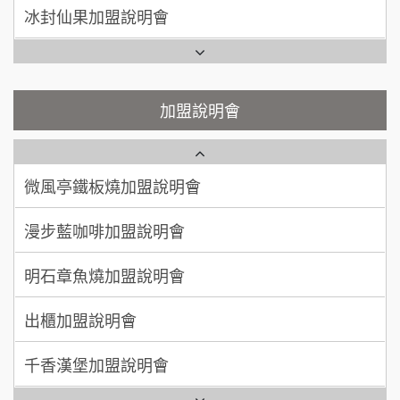
潮味決-湯滷專門店加盟說明會
呂 先生/小姐
新竹市
Ramble Café 漫步藍咖啡加盟說明會
200萬~400萬
加盟預算
鬍子茶加盟說明會
微風亭鐵板燒加盟說明會
顏 先生/小姐
台北市
鮮茶道加盟說明會
鮮茶道加盟說明會
加盟說明會
100萬 ~ 200萬
加盟預算
微風亭鐵板燒加盟說明會
【曉妍美妝】誠徵行政櫃檯
廖 先生/小姐
高雄市
漫步藍咖啡加盟說明會
200萬~300萬
自助洗衣店誠徵代洗收送人員(台中市)
加盟預算
明石章魚燒加盟說明會
MUSHEN徵SPA美容芳療師
出櫃加盟說明會
日十。早午食加盟說明會
千香漢堡加盟說明會
拾鑶火鍋加盟說明會
七盞茶加盟說明會
全家加盟說明會