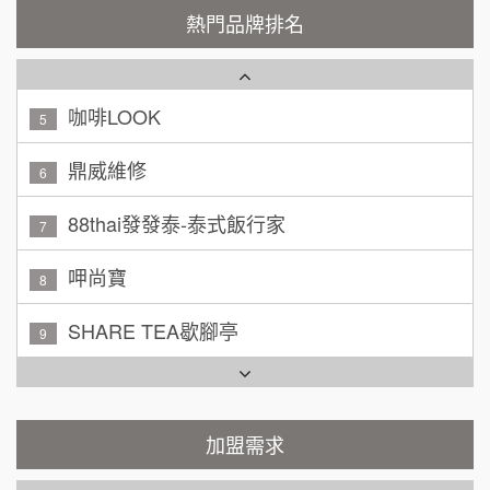
潮鍋癮
4
200萬~300萬
熱門品牌排名
加盟預算
咖啡LOOK
5
黃 先生/小姐
台北市
100萬~150萬
鼎威維修
加盟預算
6
林 先生/小姐
88thai發發泰-泰式飯行家
屏東縣
7
100萬 ~ 200萬
加盟預算
呷尚寶
8
吳 先生/小姐
屏東縣
SHARE TEA歇腳亭
9
100萬~200萬
加盟預算
TEA TOP台灣第一味
10
周 先生/小姐
台北
Cozy coffee可集咖啡
100萬 ~150萬
1
加盟預算
霏等茶
加盟需求
2
徐 先生/小姐
新北市
50萬~75萬
加盟預算