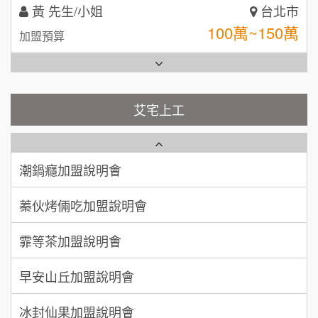
林 先生/小姐
屏東縣
台灣G湯加盟說明會
100萬 ~ 200萬
加盟預算
彭富貴加盟說明會
吳 先生/小姐
屏東縣
100萬~200萬
藍象廷泰式火鍋加盟說明會
加盟預算
NU PASTA義大利麵加盟說明會
艾宅上工
日十。早午食加盟說明會
周 先生/小姐
台北
潮鍋癮加盟說明會
100萬 ~150萬
加盟預算
上宇林加盟說明會
蓁伙烤倆吃加盟說明會
徐 先生/小姐
新北市
莫尼早餐Morni加盟說明會
霏等茶加盟說明會
50萬~75萬
加盟預算
手作功夫茶加盟說明會
早安山丘加盟說明會
何 先生/小姐
台南
SHARE TEA歇腳亭加盟說明會
100萬~300萬
加盟預算
冰封仙果加盟說明會
潮味決-湯滷專門店加盟說明會
呂 先生/小姐
新竹市
Ramble Café 漫步藍咖啡加盟說明會