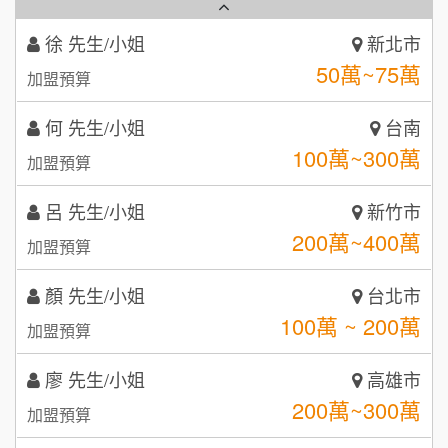
秉宏小米甜甜圈
3
何 先生/小姐
台南
潮鍋癮
4
100萬~300萬
加盟預算
咖啡LOOK
5
呂 先生/小姐
新竹市
鼎威維修
6
200萬~400萬
加盟預算
【曉妍美妝】誠徵行政櫃檯
88thai發發泰-泰式飯行家
7
顏 先生/小姐
台北市
自助洗衣店誠徵代洗收送人員(台中市)
100萬 ~ 200萬
呷尚寶
加盟預算
8
MUSHEN徵SPA美容芳療師
廖 先生/小姐
SHARE TEA歇腳亭
高雄市
9
200萬~300萬
加盟預算
日十。早午食加盟說明會
TEA TOP台灣第一味
10
黃 先生/小姐
台北市
拾鑶火鍋加盟說明會
100萬~150萬
加盟預算
全家加盟說明會