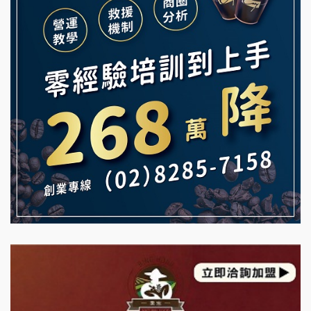
Mr.Wish加盟說明會
鮮茶道加盟說明會
白鬍泡泡 BOHO POPO加盟說明會
【曉妍美妝】誠徵行政櫃檯
雞咕雞咕加盟說明會
自助洗衣店誠徵代洗收送人員(台中市)
TEA TOP加盟說明會
MUSHEN徵SPA美容芳療師
珍好味臭臭鍋加盟說明會
日十。早午食加盟說明會
藍象廷泰式火鍋加盟說明會
拾鑶火鍋加盟說明會
日十。早午食加盟說明會
上宇林加盟說明會
莫尼早餐Morni加盟說明會