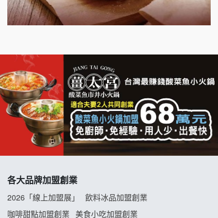
千香漢堡加盟說明會
七盞茶加盟說明會
拉亞漢堡加盟說明會
杜芳子古味茶鋪加盟說明會
優握握×酸奶大獅加盟說明會
冬城門加盟說明會
拾鑶火鍋加盟說明會
各大品牌加盟創業
阿性情趣無人販售所加盟明會
2026「線上加盟展」
飲料冰品加盟創業
龍涎居好湯加盟說明會
咖啡甜點加盟創業
美食小吃加盟創業