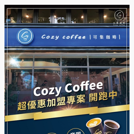
杜芳子古味茶鋪加盟說明會
彭富貴加盟說明會
優握握×酸奶大獅加盟說明會
NU PASTA義大利麵加盟說明會
冬城門加盟說明會
潮鍋癮加盟說明會
拾鑶火鍋加盟說明會
蓁伙烤倆吃加盟說明會
阿性情趣無人販售所加盟明會
霏等茶加盟說明會
龍涎居好湯加盟說明會
早安山丘加盟說明會
舒油頭加盟說明會
冰封仙果加盟說明會
韓金量加盟說明會
Ramble Café 漫步藍咖啡加盟說明會
義氣豐發雞加盟說明會
微風亭鐵板燒加盟說明會