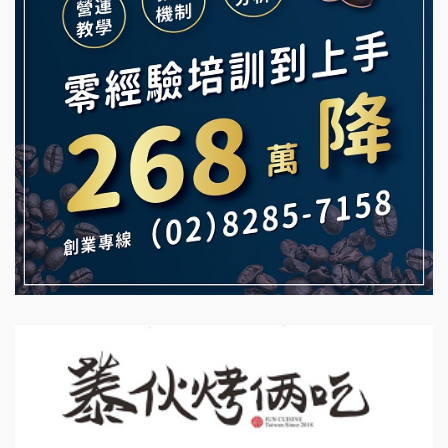
Mr.Wish加盟說明會
鮮茶道加盟說明會
白鬍泡泡 BOHO POPO加盟說明會
【曉妍美妝】誠徵行政櫃檯
雞咕雞咕加盟說明會
自助洗衣店誠徵代洗收送人員(台中市)
TEA TOP加盟說明會
MUSHEN徵SPA美容芳療師
珍好味臭臭鍋加盟說明會
日十。早午食加盟說明會
藍象廷泰式火鍋加盟說明會
拾鑶火鍋加盟說明會
日十。早午食加盟說明會
上宇林加盟說明會
莫尼早餐Morni加盟說明會