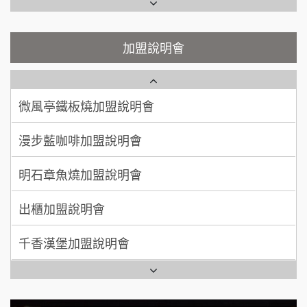
鬍子茶加盟說明會
微風亭鐵板燒加盟說明會
顏 先生/小姐
台北市
鮮茶道加盟說明會
鮮茶道加盟說明會
加盟說明會
100萬 ~ 200萬
加盟預算
微風亭鐵板燒加盟說明會
【曉妍美妝】誠徵行政櫃檯
廖 先生/小姐
高雄市
漫步藍咖啡加盟說明會
200萬~300萬
自助洗衣店誠徵代洗收送人員(台中市)
加盟預算
明石章魚燒加盟說明會
MUSHEN徵SPA美容芳療師
出櫃加盟說明會
日十。早午食加盟說明會
千香漢堡加盟說明會
拾鑶火鍋加盟說明會
七盞茶加盟說明會
全家加盟說明會
拉亞漢堡加盟說明會
台灣G湯加盟說明會