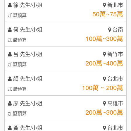
何 先生/小姐
台南
潮鍋癮
4
100萬~300萬
加盟預算
咖啡LOOK
5
呂 先生/小姐
新竹市
鼎威維修
6
200萬~400萬
加盟預算
【曉妍美妝】誠徵行政櫃檯
88thai發發泰-泰式飯行家
7
顏 先生/小姐
台北市
自助洗衣店誠徵代洗收送人員(台中市)
100萬 ~ 200萬
呷尚寶
加盟預算
8
MUSHEN徵SPA美容芳療師
廖 先生/小姐
SHARE TEA歇腳亭
高雄市
9
200萬~300萬
加盟預算
日十。早午食加盟說明會
TEA TOP台灣第一味
10
黃 先生/小姐
台北市
拾鑶火鍋加盟說明會
100萬~150萬
加盟預算
全家加盟說明會
林 先生/小姐
屏東縣