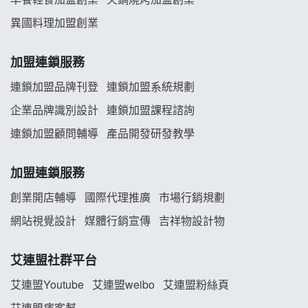
舒油頭加盟說明會
異國料理加盟創業
韓金量加盟說明會
加盟連鎖服務
義氣豐發雞加盟說明會
連鎖加盟品牌刊登
連鎖加盟系統規劃
企業品牌識別設計
連鎖加盟課程諮詢
Mr.Wish加盟說明會
連鎖加盟顧問輔導
產品開發研發教學
白鬍泡泡 BOHO POPO加盟說明會
加盟連鎖服務
雞咕雞咕加盟說明會
創業開店輔導
國際代理推廣
市場行銷規劃
TEA TOP加盟說明會
網站視覺設計
媒體行銷宣傳
吉祥物設計物
珍好味臭臭鍋加盟說明會
艾連盟社群平台
藍象廷泰式火鍋加盟說明會
艾連盟Youtube
艾連盟weibo
艾連盟粉絲頁
艾連盟痞客幫