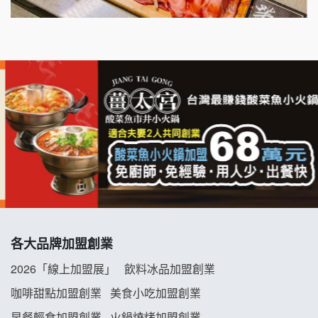
千香漢堡加盟說明會
七盞茶加盟說明會
拉亞漢堡加盟說明會
杜芳子古味茶鋪加盟說明會
優握握×酸奶大獅加盟說明會
冬城門加盟說明會
拾鑶火鍋加盟說明會
各大品牌加盟創業
阿性情趣無人販售所加盟明會
2026「線上加盟展」
飲料冰品加盟創業
龍涎居好湯加盟說明會
咖啡甜點加盟創業
美食小吃加盟創業
早餐輕食加盟創業
火鍋燒烤加盟創業