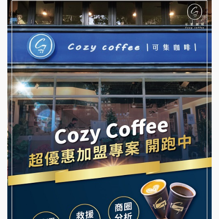
杜芳子古味茶鋪加盟說明會
彭富貴加盟說明會
優握握×酸奶大獅加盟說明會
NU PASTA義大利麵加盟說明會
冬城門加盟說明會
潮鍋癮加盟說明會
拾鑶火鍋加盟說明會
蓁伙烤倆吃加盟說明會
阿性情趣無人販售所加盟明會
霏等茶加盟說明會
龍涎居好湯加盟說明會
早安山丘加盟說明會
舒油頭加盟說明會
冰封仙果加盟說明會
韓金量加盟說明會
Ramble Café 漫步藍咖啡加盟說明會
義氣豐發雞加盟說明會
微風亭鐵板燒加盟說明會