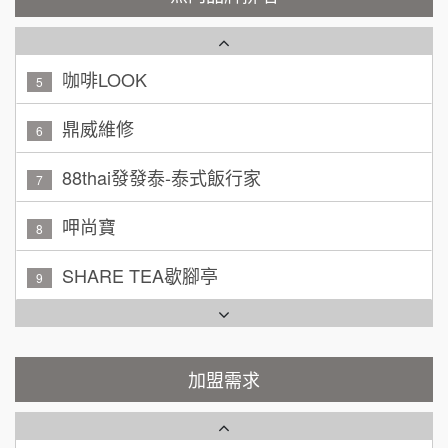
咖啡LOOK
5
黃 先生/小姐
台北市
100萬~150萬
鼎威維修
加盟預算
6
林 先生/小姐
88thai發發泰-泰式飯行家
屏東縣
7
100萬 ~ 200萬
加盟預算
呷尚寶
8
吳 先生/小姐
屏東縣
SHARE TEA歇腳亭
9
100萬~200萬
加盟預算
TEA TOP台灣第一味
10
周 先生/小姐
台北
Cozy coffee可集咖啡
100萬 ~150萬
1
加盟預算
霏等茶
加盟需求
2
徐 先生/小姐
新北市
50萬~75萬
加盟預算
秉宏小米甜甜圈
3