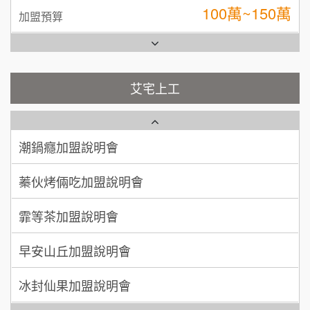
台灣G湯加盟說明會
100萬 ~ 200萬
加盟預算
彭富貴加盟說明會
吳 先生/小姐
屏東縣
100萬~200萬
藍象廷泰式火鍋加盟說明會
加盟預算
NU PASTA義大利麵加盟說明會
艾宅上工
日十。早午食加盟說明會
周 先生/小姐
台北
潮鍋癮加盟說明會
100萬 ~150萬
加盟預算
上宇林加盟說明會
蓁伙烤倆吃加盟說明會
徐 先生/小姐
新北市
莫尼早餐Morni加盟說明會
霏等茶加盟說明會
50萬~75萬
加盟預算
手作功夫茶加盟說明會
早安山丘加盟說明會
何 先生/小姐
台南
100萬~300萬
SHARE TEA歇腳亭加盟說明會
加盟預算
冰封仙果加盟說明會
潮味決-湯滷專門店加盟說明會
呂 先生/小姐
新竹市
Ramble Café 漫步藍咖啡加盟說明會
200萬~400萬
加盟預算