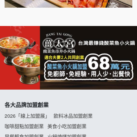
千香漢堡加盟說明會
七盞茶加盟說明會
拉亞漢堡加盟說明會
杜芳子古味茶鋪加盟說明會
優握握×酸奶大獅加盟說明會
冬城門加盟說明會
拾鑶火鍋加盟說明會
各大品牌加盟創業
阿性情趣無人販售所加盟明會
2026「線上加盟展」
飲料冰品加盟創業
龍涎居好湯加盟說明會
咖啡甜點加盟創業
美食小吃加盟創業
早餐輕食加盟創業
火鍋燒烤加盟創業