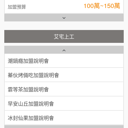
台灣G湯加盟說明會
100萬 ~ 200萬
加盟預算
彭富貴加盟說明會
吳 先生/小姐
屏東縣
100萬~200萬
藍象廷泰式火鍋加盟說明會
加盟預算
NU PASTA義大利麵加盟說明會
艾宅上工
日十。早午食加盟說明會
周 先生/小姐
台北
潮鍋癮加盟說明會
100萬 ~150萬
加盟預算
上宇林加盟說明會
蓁伙烤倆吃加盟說明會
徐 先生/小姐
新北市
莫尼早餐Morni加盟說明會
霏等茶加盟說明會
50萬~75萬
加盟預算
手作功夫茶加盟說明會
早安山丘加盟說明會
何 先生/小姐
台南
SHARE TEA歇腳亭加盟說明會
100萬~300萬
加盟預算
冰封仙果加盟說明會
潮味決-湯滷專門店加盟說明會
呂 先生/小姐
新竹市
Ramble Café 漫步藍咖啡加盟說明會
200萬~400萬
加盟預算