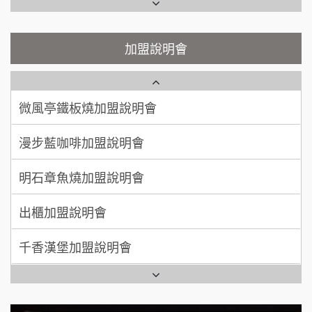
鬍子茶加盟說明會
微風亭鐵板燒加盟說明會
顏 先生/小姐
台北市
鮮茶道加盟說明會
鮮茶道加盟說明會
加盟說明會
100萬 ~ 200萬
加盟預算
微風亭鐵板燒加盟說明會
【曉妍美妝】誠徵行政櫃檯
廖 先生/小姐
高雄市
漫步藍咖啡加盟說明會
200萬~300萬
自助洗衣店誠徵代洗收送人員(台中市)
加盟預算
明石章魚燒加盟說明會
MUSHEN徵SPA美容芳療師
出櫃加盟說明會
日十。早午食加盟說明會
千香漢堡加盟說明會
拾鑶火鍋加盟說明會
七盞茶加盟說明會
全家加盟說明會
拉亞漢堡加盟說明會
台灣G湯加盟說明會