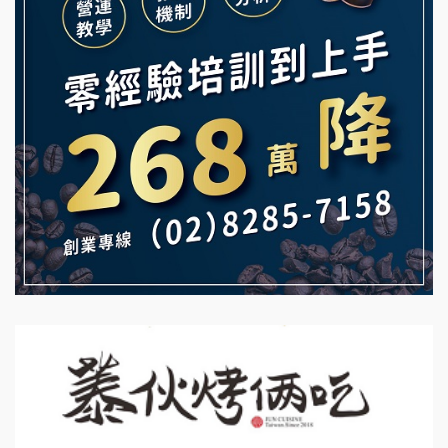
Mr.Wish加盟說明會
鮮茶道加盟說明會
白鬍泡泡 BOHO POPO加盟說明會
【曉妍美妝】誠徵行政櫃檯
雞咕雞咕加盟說明會
自助洗衣店誠徵代洗收送人員(台中市)
TEA TOP加盟說明會
MUSHEN徵SPA美容芳療師
珍好味臭臭鍋加盟說明會
日十。早午食加盟說明會
藍象廷泰式火鍋加盟說明會
拾鑶火鍋加盟說明會
日十。早午食加盟說明會
上宇林加盟說明會
莫尼早餐Morni加盟說明會