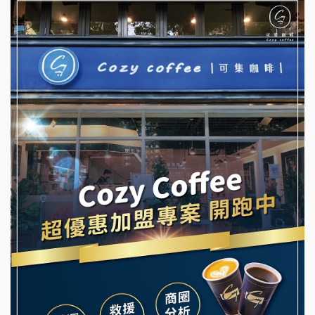
杜芳子古味茶鋪加盟說明會
彭富貴加盟說明會
優握握×酸奶大獅加盟說明會
NU PASTA義大利麵加盟說明會
冬城門加盟說明會
潮鍋癮加盟說明會
拾鑶火鍋加盟說明會
蓁伙烤倆吃加盟說明會
阿性情趣無人販售所加盟明會
霏等茶加盟說明會
龍涎居好湯加盟說明會
早安山丘加盟說明會
舒油頭加盟說明會
冰封仙果加盟說明會
韓金量加盟說明會
Ramble Café 漫步藍咖啡加盟說明會
義氣豐發雞加盟說明會
微風亭鐵板燒加盟說明會