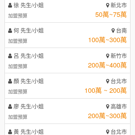
何 先生/小姐
台南
潮鍋癮
4
100萬~300萬
加盟預算
咖啡LOOK
5
呂 先生/小姐
新竹市
鼎威維修
6
200萬~400萬
加盟預算
【曉妍美妝】誠徵行政櫃檯
88thai發發泰-泰式飯行家
7
顏 先生/小姐
台北市
自助洗衣店誠徵代洗收送人員(台中市)
100萬 ~ 200萬
呷尚寶
加盟預算
8
MUSHEN徵SPA美容芳療師
廖 先生/小姐
SHARE TEA歇腳亭
高雄市
9
200萬~300萬
加盟預算
日十。早午食加盟說明會
TEA TOP台灣第一味
10
黃 先生/小姐
台北市
拾鑶火鍋加盟說明會
100萬~150萬
加盟預算
全家加盟說明會
林 先生/小姐
屏東縣