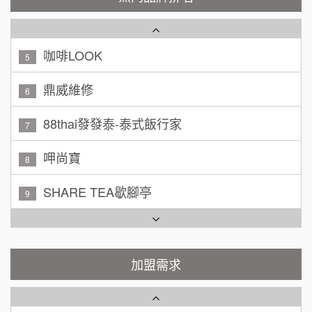
咖啡LOOK
5
黃 先生/小姐
台北市
100萬~150萬
鼎威維修
加盟預算
6
林 先生/小姐
88thai發發泰-泰式飯行家
屏東縣
7
100萬 ~ 200萬
加盟預算
呷尚寶
8
吳 先生/小姐
屏東縣
SHARE TEA歇腳亭
9
100萬~200萬
加盟預算
TEA TOP台灣第一味
10
周 先生/小姐
台北
Cozy coffee可集咖啡
100萬 ~150萬
1
加盟預算
霏等茶
加盟需求
2
徐 先生/小姐
新北市
50萬~75萬
加盟預算
秉宏小米甜甜圈
3