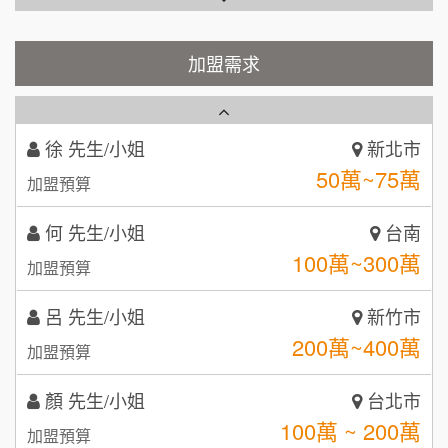
Cozy coffee可集咖啡
100萬 ~150萬
1
加盟預算
霏等茶
加盟需求
2
徐 先生/小姐
新北市
50萬~75萬
加盟預算
秉宏小米甜甜圈
3
何 先生/小姐
台南
潮鍋癮
4
100萬~300萬
加盟預算
咖啡LOOK
5
呂 先生/小姐
新竹市
鼎威維修
6
200萬~400萬
加盟預算
【曉妍美妝】誠徵行政櫃檯
88thai發發泰-泰式飯行家
7
顏 先生/小姐
台北市
自助洗衣店誠徵代洗收送人員(台中市)
100萬 ~ 200萬
呷尚寶
加盟預算
8
MUSHEN徵SPA美容芳療師
廖 先生/小姐
SHARE TEA歇腳亭
高雄市
9
200萬~300萬
加盟預算
日十。早午食加盟說明會