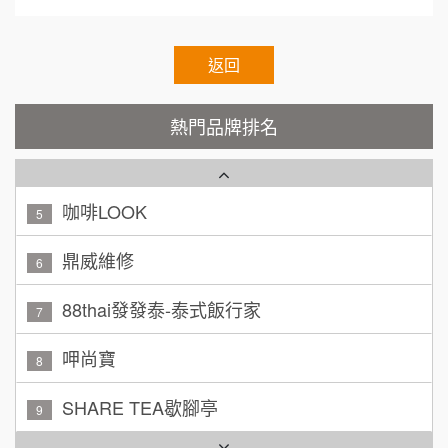
顏 先生/小姐
台北市
霏等茶
2
100萬 ~ 200萬
加盟預算
秉宏小米甜甜圈
返回
3
廖 先生/小姐
高雄市
潮鍋癮
4
200萬~300萬
熱門品牌排名
加盟預算
咖啡LOOK
5
黃 先生/小姐
台北市
100萬~150萬
鼎威維修
加盟預算
6
林 先生/小姐
88thai發發泰-泰式飯行家
屏東縣
7
100萬 ~ 200萬
加盟預算
呷尚寶
8
吳 先生/小姐
屏東縣
SHARE TEA歇腳亭
9
100萬~200萬
加盟預算
TEA TOP台灣第一味
10
周 先生/小姐
台北