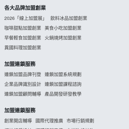
各大品牌加盟創業
阿性情趣無人販售所加盟明會
2026「線上加盟展」
飲料冰品加盟創業
龍涎居好湯加盟說明會
咖啡甜點加盟創業
美食小吃加盟創業
早餐輕食加盟創業
火鍋燒烤加盟創業
舒油頭加盟說明會
異國料理加盟創業
韓金量加盟說明會
加盟連鎖服務
義氣豐發雞加盟說明會
連鎖加盟品牌刊登
連鎖加盟系統規劃
企業品牌識別設計
連鎖加盟課程諮詢
Mr.Wish加盟說明會
連鎖加盟顧問輔導
產品開發研發教學
白鬍泡泡 BOHO POPO加盟說明會
加盟連鎖服務
雞咕雞咕加盟說明會
創業開店輔導
國際代理推廣
市場行銷規劃
TEA TOP加盟說明會