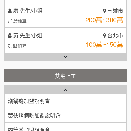
TEA TOP台灣第一味
10
黃 先生/小姐
台北市
拾鑶火鍋加盟說明會
100萬~150萬
加盟預算
全家加盟說明會
林 先生/小姐
屏東縣
台灣G湯加盟說明會
100萬 ~ 200萬
加盟預算
彭富貴加盟說明會
吳 先生/小姐
屏東縣
100萬~200萬
藍象廷泰式火鍋加盟說明會
加盟預算
NU PASTA義大利麵加盟說明會
艾宅上工
日十。早午食加盟說明會
周 先生/小姐
台北
潮鍋癮加盟說明會
100萬 ~150萬
加盟預算
上宇林加盟說明會
蓁伙烤倆吃加盟說明會
徐 先生/小姐
新北市
莫尼早餐Morni加盟說明會
霏等茶加盟說明會
50萬~75萬
加盟預算
手作功夫茶加盟說明會
早安山丘加盟說明會