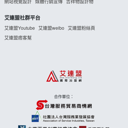
網站視覺設計
媒體行銷宣傳
吉祥物設計物
珍好味臭臭鍋加盟說明會
艾連盟社群平台
藍象廷泰式火鍋加盟說明會
艾連盟Youtube
艾連盟weibo
艾連盟粉絲頁
艾連盟痞客幫
日十。早午食加盟說明會
上宇林加盟說明會
莫尼早餐Morni加盟說明會
手作功夫茶加盟說明會
合作單位：