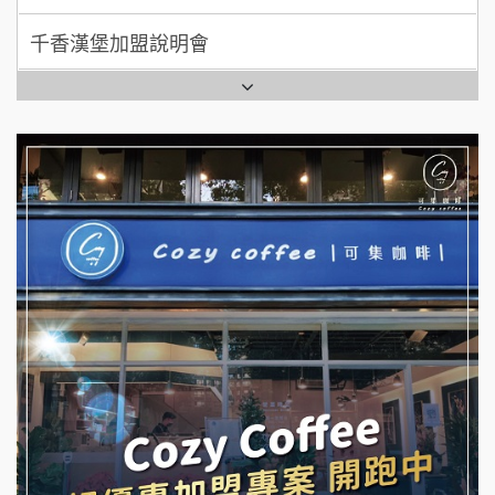
七盞茶加盟說明會
全家加盟說明會
拉亞漢堡加盟說明會
台灣G湯加盟說明會
杜芳子古味茶鋪加盟說明會
彭富貴加盟說明會
優握握×酸奶大獅加盟說明會
NU PASTA義大利麵加盟說明會
冬城門加盟說明會
潮鍋癮加盟說明會
拾鑶火鍋加盟說明會
蓁伙烤倆吃加盟說明會
阿性情趣無人販售所加盟明會
霏等茶加盟說明會
龍涎居好湯加盟說明會
早安山丘加盟說明會
舒油頭加盟說明會