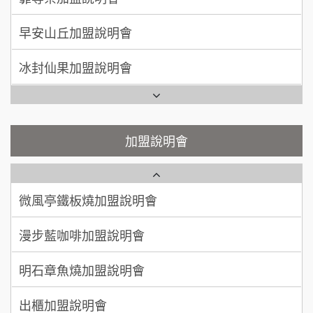
何 先生/小姐
台南
SHARE TEA歇腳亭加盟說明會
100萬~300萬
加盟預算
冰封仙果加盟說明會
潮味決-湯滷專門店加盟說明會
呂 先生/小姐
新竹市
Ramble Café 漫步藍咖啡加盟說明會
200萬~400萬
加盟預算
鬍子茶加盟說明會
微風亭鐵板燒加盟說明會
顏 先生/小姐
台北市
鮮茶道加盟說明會
鮮茶道加盟說明會
加盟說明會
100萬 ~ 200萬
加盟預算
微風亭鐵板燒加盟說明會
【曉妍美妝】誠徵行政櫃檯
廖 先生/小姐
高雄市
漫步藍咖啡加盟說明會
200萬~300萬
自助洗衣店誠徵代洗收送人員(台中市)
加盟預算
明石章魚燒加盟說明會
MUSHEN徵SPA美容芳療師
出櫃加盟說明會
日十。早午食加盟說明會
千香漢堡加盟說明會
拾鑶火鍋加盟說明會