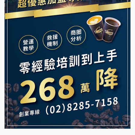
冰封仙果加盟說明會
韓金量加盟說明會
Ramble Café 漫步藍咖啡加盟說明會
義氣豐發雞加盟說明會
微風亭鐵板燒加盟說明會
Mr.Wish加盟說明會
鮮茶道加盟說明會
白鬍泡泡 BOHO POPO加盟說明會
【曉妍美妝】誠徵行政櫃檯
雞咕雞咕加盟說明會
自助洗衣店誠徵代洗收送人員(台中市)
TEA TOP加盟說明會
MUSHEN徵SPA美容芳療師
珍好味臭臭鍋加盟說明會
日十。早午食加盟說明會
藍象廷泰式火鍋加盟說明會
拾鑶火鍋加盟說明會
日十。早午食加盟說明會