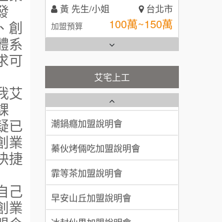
100萬~150萬
發
加盟預算
全家加盟說明會
、創
林 先生/小姐
屏東縣
台灣G湯加盟說明會
體系
100萬 ~ 200萬
加盟預算
求可
彭富貴加盟說明會
吳 先生/小姐
屏東縣
艾宅上工
藍象廷泰式火鍋加盟說明會
100萬~200萬
NU PASTA義大利麵加盟說明
我艾
加盟預算
會
課
日十。早午食加盟說明會
潮鍋癮加盟說明會
周 先生/小姐
台北
疑已
100萬 ~150萬
上宇林加盟說明會
加盟預算
蓁伙烤倆吃加盟說明會
創業
快捷
徐 先生/小姐
新北市
莫尼早餐Morni加盟說明會
霏等茶加盟說明會
50萬~75萬
加盟預算
手作功夫茶加盟說明會
早安山丘加盟說明會
自己
何 先生/小姐
台南
創業
SHARE TEA歇腳亭加盟說明會
冰封仙果加盟說明會
100萬~300萬
加盟預算