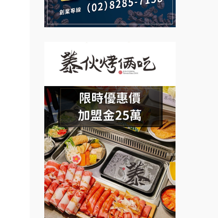
說明會
義氣豐發雞加盟說明會
行銷.
微風亭鐵板燒加盟說明會
營.2
Mr.Wish加盟說明會
鮮茶道加盟說明會
創業加
白鬍泡泡 BOHO POPO加盟說
【曉妍美妝】誠徵行政櫃檯
021
明會
鎖加
自助洗衣店誠徵代洗收送人員
雞咕雞咕加盟說明會
.路易莎
(台中市)
MUSHEN徵SPA美容芳療師
.品牌
TEA TOP加盟說明會
面裝
日十。早午食加盟說明會
珍好味臭臭鍋加盟說明會
店面
拾鑶火鍋加盟說明會
藍象廷泰式火鍋加盟說明會
店裝潢
本創業.
日十。早午食加盟說明會
加盟