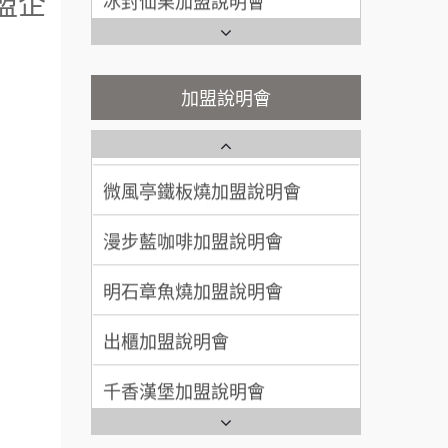
盟企
潮味決-湯滷專門店加盟說明會
Ramble Café 漫步藍咖啡加盟
呂 先生/小姐
新竹市
說明會
200萬~400萬
鬍子茶加盟說明會
加盟預算
微風亭鐵板燒加盟說明會
加盟說明會
鮮茶道加盟說明會
顏 先生/小姐
台北市
鮮茶道加盟說明會
100萬 ~ 200萬
加盟預算
微風亭鐵板燒加盟說明會
【曉妍美妝】誠徵行政櫃檯
廖 先生/小姐
高雄市
漫步藍咖啡加盟說明會
自助洗衣店誠徵代洗收送人員
200萬~300萬
加盟預算
(台中市)
明石章魚燒加盟說明會
MUSHEN徵SPA美容芳療師
出櫃加盟說明會
日十。早午食加盟說明會
千香漢堡加盟說明會
拾鑶火鍋加盟說明會
七盞茶加盟說明會
全家加盟說明會