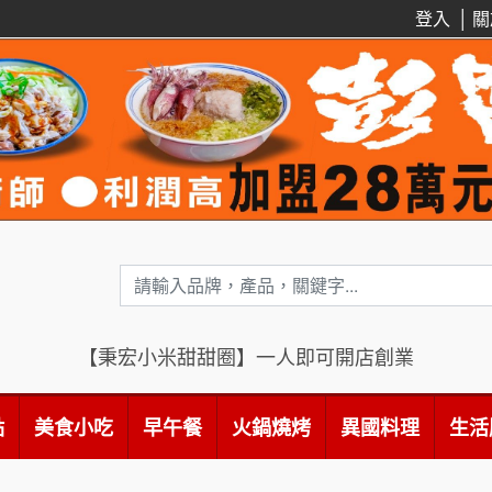
登入
│
關
【秉宏小米甜甜圈】一人即可開店創業
點
美食小吃
早午餐
火鍋燒烤
異國料理
生活