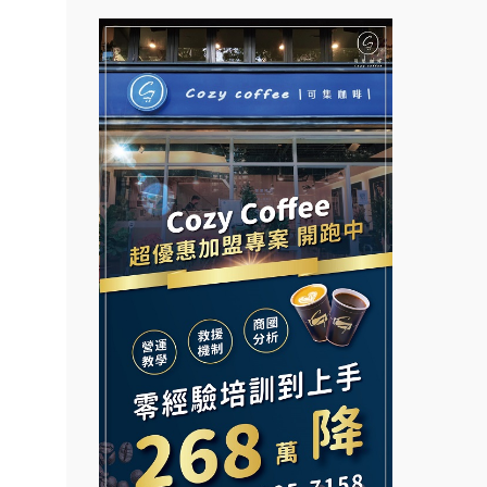
拉亞漢堡加盟說明會
台灣G湯加盟說明會
杜芳子古味茶鋪加盟說明會
彭富貴加盟說明會
優握握×酸奶大獅加盟說明會
NU PASTA義大利麵加盟說明
會
冬城門加盟說明會
潮鍋癮加盟說明會
拾鑶火鍋加盟說明會
蓁伙烤倆吃加盟說明會
阿性情趣無人販售所加盟明會
霏等茶加盟說明會
餐飲連
龍涎居好湯加盟說明會
盟.
早安山丘加盟說明會
品牌.
舒油頭加盟說明會
冰封仙果加盟說明會
售.
韓金量加盟說明會
Ramble Café 漫步藍咖啡加盟
大師.店