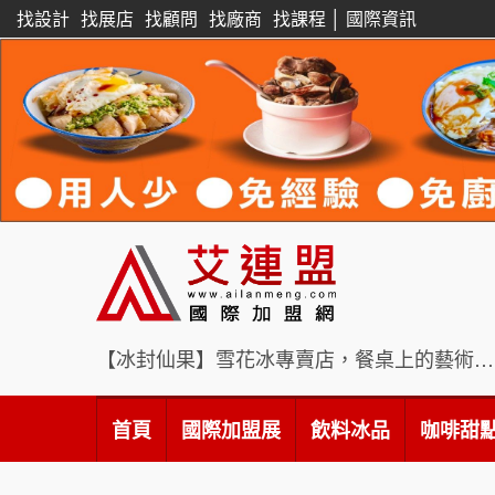
找設計
找展店
找顧問
找廠商
找課程
│
國際資訊
【冰封仙果】雪花冰專賣店，餐桌上的藝術饗宴
首頁
國際加盟展
飲料冰品
咖啡甜