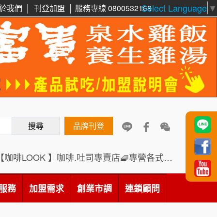
Select Language
▼
於我們
│
刊登加盟
│
服務專線 0800532168
周 先生/小姐
台北
100萬 ~150萬
鼎威維修
加盟預算
6
徐 先生/小姐
新北市
88thai發發泰-泰式飯行家
7
50萬~75萬
加盟預算
呷尚寶
8
何 先生/小姐
台南
SHARE TEA歇腳亭
9
100萬~300萬
搜尋
品牌刊登
加盟預算
TEA TOP台灣第一味
10
呂 先生/小姐
新竹市
【咖啡LOOK 】咖啡.吐司專賣店🧇專營各式創意法式吐司
200萬~400萬
Cozy coffee可集咖啡
1
加盟預算
服務
加盟需求
創業市調
連鎖顧問
霏等茶
顏 先生/小姐
台北市
2
100萬 ~ 200萬
加盟預算
秉宏小米甜甜圈
3