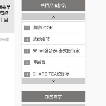
熱門品牌排名
若要學
廖 先生/小姐
高雄市
潮鍋癮
4
加盟網
200萬~300萬
加盟預算
｜國
咖啡LOOK
5
黃 先生/小姐
台北市
鼎威維修
100萬~150萬
6
加盟預算
通過電
88thai發發泰-泰式飯行家
7
林 先生/小姐
屏東縣
100萬 ~ 200萬
呷尚寶
加盟預算
8
吳 先生/小姐
屏東縣
SHARE TEA歇腳亭
9
100萬~200萬
加盟預算
TEA TOP台灣第一味
10
周 先生/小姐
台北
Cozy coffee可集咖啡
1
100萬 ~150萬
加盟需求
加盟預算
霏等茶
2