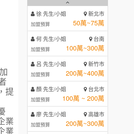
徐 先生/小姐
新北市
50萬~75萬
秉宏小米甜甜圈
3
加盟預算
潮鍋癮
何 先生/小姐
台南
4
100萬~300萬
加盟預算
咖啡LOOK
5
呂 先生/小姐
新竹市
鼎威維修
6
200萬~400萬
加盟預算
【曉妍美妝】誠徵行政櫃檯
加
88thai發發泰-泰式飯行家
7
顏 先生/小姐
台北市
者
自助洗衣店誠徵代洗收送人員
呷尚寶
100萬 ~ 200萬
8
加盟預算
，提
(台中市)
MUSHEN徵SPA美容芳療師
SHARE TEA歇腳亭
9
廖 先生/小姐
高雄市
優
200萬~300萬
日十。早午食加盟說明會
TEA TOP台灣第一味
加盟預算
10
企業
拾鑶火鍋加盟說明會
黃 先生/小姐
台北市
企業