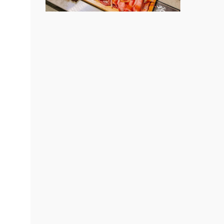
上宇林加盟說明會
邊攤
業.創
莫尼早餐Morni加盟說明會
行動餐
手作功夫茶加盟說明會
向.
SHARE TEA歇腳亭加盟說明會
課程.
.溫泉
潮味決-湯滷專門店加盟說明會
計居家
鬍子茶加盟說明會
醬料原
盟.台
鮮茶道加盟說明會
店鋪設
微風亭鐵板燒加盟說明會
盟.
漫步藍咖啡加盟說明會
盟.
.連鎖