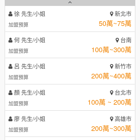
秉宏小米甜甜圈
3
何 先生/小姐
台南
潮鍋癮
4
100萬~300萬
加盟預算
咖啡LOOK
5
呂 先生/小姐
新竹市
鼎威維修
6
200萬~400萬
加盟預算
【曉妍美妝】誠徵行政櫃檯
88thai發發泰-泰式飯行家
7
顏 先生/小姐
台北市
自助洗衣店誠徵代洗收送人員(台中市)
100萬 ~ 200萬
呷尚寶
加盟預算
8
MUSHEN徵SPA美容芳療師
廖 先生/小姐
SHARE TEA歇腳亭
高雄市
9
200萬~300萬
加盟預算
日十。早午食加盟說明會
TEA TOP台灣第一味
10
黃 先生/小姐
台北市
拾鑶火鍋加盟說明會
100萬~150萬
加盟預算
全家加盟說明會