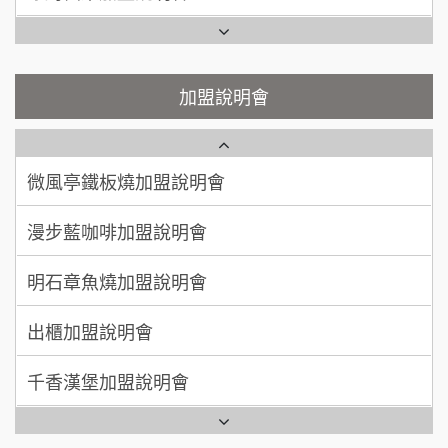
200萬~400萬
加盟預算
鬍子茶加盟說明會
微風亭鐵板燒加盟說明會
顏 先生/小姐
台北市
鮮茶道加盟說明會
鮮茶道加盟說明會
加盟說明會
100萬 ~ 200萬
加盟預算
微風亭鐵板燒加盟說明會
【曉妍美妝】誠徵行政櫃檯
廖 先生/小姐
高雄市
漫步藍咖啡加盟說明會
200萬~300萬
自助洗衣店誠徵代洗收送人員(台中市)
加盟預算
明石章魚燒加盟說明會
MUSHEN徵SPA美容芳療師
出櫃加盟說明會
日十。早午食加盟說明會
千香漢堡加盟說明會
拾鑶火鍋加盟說明會
七盞茶加盟說明會
全家加盟說明會
拉亞漢堡加盟說明會
台灣G湯加盟說明會