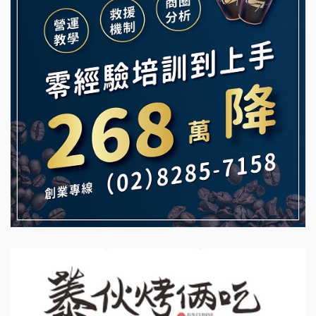
Mr.Wish加盟說明會
鮮茶道加盟說明會
白鬍泡泡 BOHO POPO加盟說明會
【曉妍美妝】誠徵行政櫃檯
雞咕雞咕加盟說明會
自助洗衣店誠徵代洗收送人員(台中市)
TEA TOP加盟說明會
MUSHEN徵SPA美容芳療師
珍好味臭臭鍋加盟說明會
日十。早午食加盟說明會
藍象廷泰式火鍋加盟說明會
拾鑶火鍋加盟說明會
日十。早午食加盟說明會
上宇林加盟說明會
莫尼早餐Morni加盟說明會