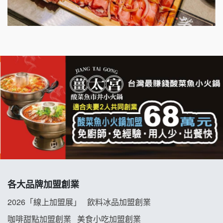
千香漢堡加盟說明會
七盞茶加盟說明會
拉亞漢堡加盟說明會
杜芳子古味茶鋪加盟說明會
優握握×酸奶大獅加盟說明會
冬城門加盟說明會
拾鑶火鍋加盟說明會
各大品牌加盟創業
阿性情趣無人販售所加盟明會
2026「線上加盟展」
飲料冰品加盟創業
龍涎居好湯加盟說明會
咖啡甜點加盟創業
美食小吃加盟創業