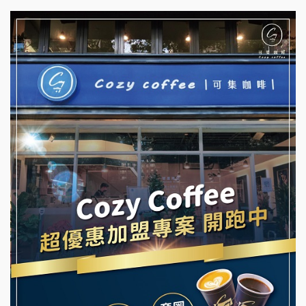
杜芳子古味茶鋪加盟說明會
彭富貴加盟說明會
優握握×酸奶大獅加盟說明會
NU PASTA義大利麵加盟說明會
冬城門加盟說明會
潮鍋癮加盟說明會
拾鑶火鍋加盟說明會
蓁伙烤倆吃加盟說明會
阿性情趣無人販售所加盟明會
霏等茶加盟說明會
龍涎居好湯加盟說明會
早安山丘加盟說明會
舒油頭加盟說明會
冰封仙果加盟說明會
韓金量加盟說明會
Ramble Café 漫步藍咖啡加盟說明會
義氣豐發雞加盟說明會
微風亭鐵板燒加盟說明會