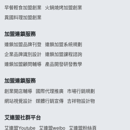
早餐輕食加盟創業
火鍋燒烤加盟創業
舒油頭加盟說明會
異國料理加盟創業
韓金量加盟說明會
加盟連鎖服務
義氣豐發雞加盟說明會
連鎖加盟品牌刊登
連鎖加盟系統規劃
企業品牌識別設計
連鎖加盟課程諮詢
Mr.Wish加盟說明會
連鎖加盟顧問輔導
產品開發研發教學
白鬍泡泡 BOHO POPO加盟說明會
加盟連鎖服務
雞咕雞咕加盟說明會
創業開店輔導
國際代理推廣
市場行銷規劃
TEA TOP加盟說明會
網站視覺設計
媒體行銷宣傳
吉祥物設計物
珍好味臭臭鍋加盟說明會
艾連盟社群平台
藍象廷泰式火鍋加盟說明會
艾連盟Youtube
艾連盟weibo
艾連盟粉絲頁