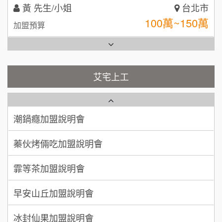
林 先生/小姐
屏東縣
台灣G湯加盟說明會
100萬 ~ 200萬
加盟預算
彭富貴加盟說明會
吳 先生/小姐
屏東縣
100萬~200萬
藍象廷泰式火鍋加盟說明會
加盟預算
NU PASTA義大利麵加盟說明會
艾宅上工
日十。早午食加盟說明會
周 先生/小姐
台北
潮鍋癮加盟說明會
100萬 ~150萬
加盟預算
上宇林加盟說明會
蓁伙烤倆吃加盟說明會
徐 先生/小姐
新北市
莫尼早餐Morni加盟說明會
霏等茶加盟說明會
50萬~75萬
加盟預算
手作功夫茶加盟說明會
早安山丘加盟說明會
何 先生/小姐
台南
SHARE TEA歇腳亭加盟說明會
100萬~300萬
加盟預算
冰封仙果加盟說明會
潮味決-湯滷專門店加盟說明會
呂 先生/小姐
新竹市
Ramble Café 漫步藍咖啡加盟說明會