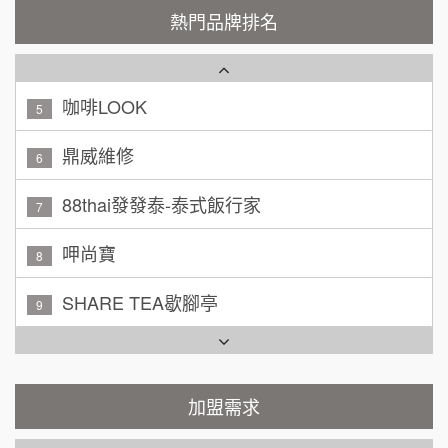
潮鍋癮
4
200萬~300萬
熱門品牌排名
加盟預算
咖啡LOOK
5
黃 先生/小姐
台北市
100萬~150萬
鼎威維修
加盟預算
6
林 先生/小姐
88thai發發泰-泰式飯行家
屏東縣
7
100萬 ~ 200萬
加盟預算
呷尚寶
8
吳 先生/小姐
屏東縣
SHARE TEA歇腳亭
9
100萬~200萬
加盟預算
TEA TOP台灣第一味
10
周 先生/小姐
台北
Cozy coffee可集咖啡
100萬 ~150萬
1
加盟預算
霏等茶
加盟需求
2
徐 先生/小姐
新北市
50萬~75萬
加盟預算