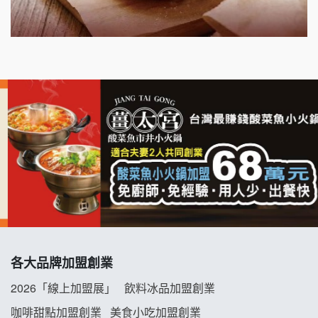
千香漢堡加盟說明會
七盞茶加盟說明會
拉亞漢堡加盟說明會
杜芳子古味茶鋪加盟說明會
優握握×酸奶大獅加盟說明會
冬城門加盟說明會
拾鑶火鍋加盟說明會
各大品牌加盟創業
阿性情趣無人販售所加盟明會
2026「線上加盟展」
飲料冰品加盟創業
龍涎居好湯加盟說明會
咖啡甜點加盟創業
美食小吃加盟創業