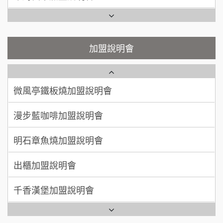
200萬~400萬
加盟預算
鬍子茶加盟說明會
微風亭鐵板燒加盟說明會
顏 先生/小姐
台北市
鮮茶道加盟說明會
鮮茶道加盟說明會
加盟說明會
100萬 ~ 200萬
加盟預算
微風亭鐵板燒加盟說明會
【曉妍美妝】誠徵行政櫃檯
廖 先生/小姐
高雄市
漫步藍咖啡加盟說明會
200萬~300萬
自助洗衣店誠徵代洗收送人員(台中市)
加盟預算
明石章魚燒加盟說明會
MUSHEN徵SPA美容芳療師
出櫃加盟說明會
日十。早午食加盟說明會
千香漢堡加盟說明會
拾鑶火鍋加盟說明會
七盞茶加盟說明會
全家加盟說明會
拉亞漢堡加盟說明會
台灣G湯加盟說明會