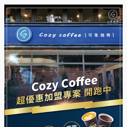
杜芳子古味茶鋪加盟說明會
彭富貴加盟說明會
優握握×酸奶大獅加盟說明會
NU PASTA義大利麵加盟說明會
冬城門加盟說明會
潮鍋癮加盟說明會
拾鑶火鍋加盟說明會
蓁伙烤倆吃加盟說明會
阿性情趣無人販售所加盟明會
霏等茶加盟說明會
龍涎居好湯加盟說明會
早安山丘加盟說明會
舒油頭加盟說明會
冰封仙果加盟說明會
韓金量加盟說明會
Ramble Café 漫步藍咖啡加盟說明會
義氣豐發雞加盟說明會
微風亭鐵板燒加盟說明會