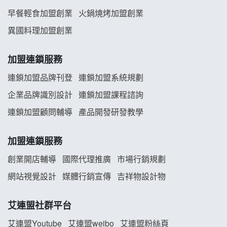
早餐輕食加盟創業
火鍋燒烤加盟創業
舒油頭加盟說明會
異國料理加盟創業
韓金量加盟說明會
加盟連鎖服務
義氣豐發雞加盟說明會
連鎖加盟品牌刊登
連鎖加盟系統規劃
企業品牌識別設計
連鎖加盟課程諮詢
Mr.Wish加盟說明會
連鎖加盟顧問輔導
產品開發研發教學
白鬍泡泡 BOHO POPO加盟說明會
加盟連鎖服務
雞咕雞咕加盟說明會
創業開店輔導
國際代理推廣
市場行銷規劃
TEA TOP加盟說明會
網站視覺設計
媒體行銷宣傳
吉祥物設計物
珍好味臭臭鍋加盟說明會
艾連盟社群平台
藍象廷泰式火鍋加盟說明會
艾連盟Youtube
艾連盟weibo
艾連盟粉絲頁