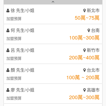
秉宏小米甜甜圈
3
何 先生/小姐
台南
潮鍋癮
4
100萬~300萬
加盟預算
咖啡LOOK
5
呂 先生/小姐
新竹市
鼎威維修
6
200萬~400萬
加盟預算
【曉妍美妝】誠徵行政櫃檯
88thai發發泰-泰式飯行家
7
顏 先生/小姐
台北市
自助洗衣店誠徵代洗收送人員(台中市)
100萬 ~ 200萬
呷尚寶
加盟預算
8
MUSHEN徵SPA美容芳療師
廖 先生/小姐
SHARE TEA歇腳亭
高雄市
9
200萬~300萬
加盟預算
日十。早午食加盟說明會
TEA TOP台灣第一味
10
黃 先生/小姐
台北市
拾鑶火鍋加盟說明會
100萬~150萬
加盟預算
全家加盟說明會