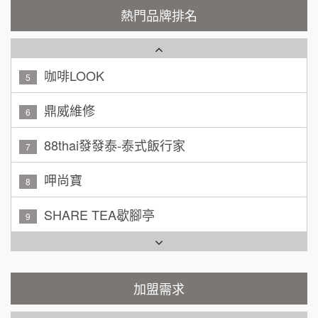
潮鍋癮
4
200萬~300萬
熱門品牌排名
加盟預算
咖啡LOOK
5
黃 先生/小姐
台北市
100萬~150萬
鼎威維修
加盟預算
6
林 先生/小姐
88thai發發泰-泰式飯行家
屏東縣
7
100萬 ~ 200萬
加盟預算
呷尚寶
8
吳 先生/小姐
屏東縣
SHARE TEA歇腳亭
9
100萬~200萬
加盟預算
TEA TOP台灣第一味
10
周 先生/小姐
台北
Cozy coffee可集咖啡
100萬 ~150萬
1
加盟預算
霏等茶
加盟需求
2
徐 先生/小姐
新北市
50萬~75萬
加盟預算