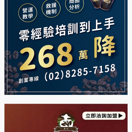
Mr.Wish加盟說明會
鮮茶道加盟說明會
白鬍泡泡 BOHO POPO加盟說明會
【曉妍美妝】誠徵行政櫃檯
雞咕雞咕加盟說明會
自助洗衣店誠徵代洗收送人員(台中市)
TEA TOP加盟說明會
MUSHEN徵SPA美容芳療師
珍好味臭臭鍋加盟說明會
日十。早午食加盟說明會
藍象廷泰式火鍋加盟說明會
拾鑶火鍋加盟說明會
日十。早午食加盟說明會
上宇林加盟說明會
莫尼早餐Morni加盟說明會