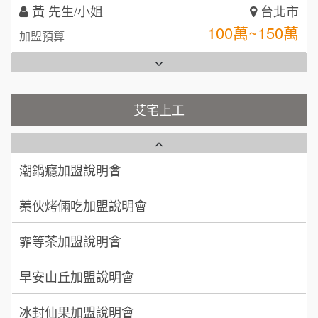
林 先生/小姐
屏東縣
台灣G湯加盟說明會
100萬 ~ 200萬
加盟預算
彭富貴加盟說明會
吳 先生/小姐
屏東縣
100萬~200萬
藍象廷泰式火鍋加盟說明會
加盟預算
NU PASTA義大利麵加盟說明會
艾宅上工
日十。早午食加盟說明會
周 先生/小姐
台北
潮鍋癮加盟說明會
100萬 ~150萬
加盟預算
上宇林加盟說明會
蓁伙烤倆吃加盟說明會
徐 先生/小姐
新北市
莫尼早餐Morni加盟說明會
霏等茶加盟說明會
50萬~75萬
加盟預算
手作功夫茶加盟說明會
早安山丘加盟說明會
何 先生/小姐
台南
SHARE TEA歇腳亭加盟說明會
100萬~300萬
加盟預算
冰封仙果加盟說明會
潮味決-湯滷專門店加盟說明會
呂 先生/小姐
新竹市
Ramble Café 漫步藍咖啡加盟說明會