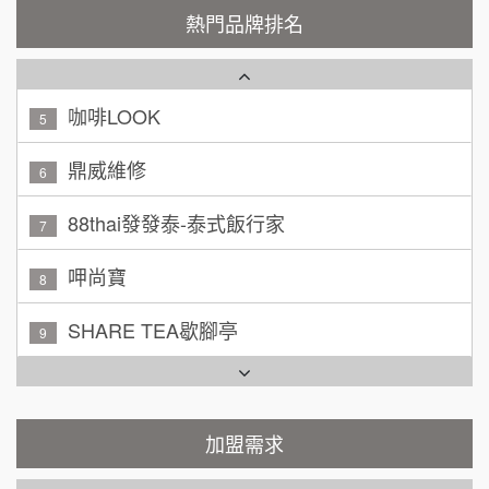
潮鍋癮
4
200萬~300萬
熱門品牌排名
加盟預算
咖啡LOOK
5
黃 先生/小姐
台北市
100萬~150萬
鼎威維修
加盟預算
6
林 先生/小姐
88thai發發泰-泰式飯行家
屏東縣
7
100萬 ~ 200萬
加盟預算
呷尚寶
8
吳 先生/小姐
屏東縣
SHARE TEA歇腳亭
9
100萬~200萬
加盟預算
TEA TOP台灣第一味
10
周 先生/小姐
台北
Cozy coffee可集咖啡
100萬 ~150萬
1
加盟預算
霏等茶
加盟需求
2
徐 先生/小姐
新北市
50萬~75萬
加盟預算