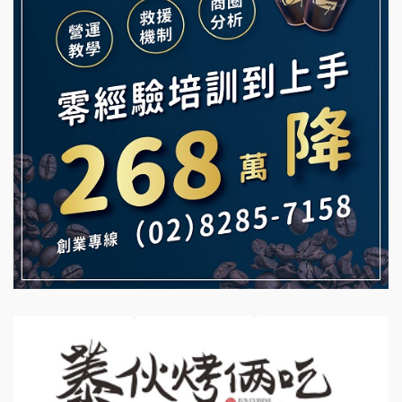
Mr.Wish加盟說明會
鮮茶道加盟說明會
白鬍泡泡 BOHO POPO加盟說明會
【曉妍美妝】誠徵行政櫃檯
雞咕雞咕加盟說明會
自助洗衣店誠徵代洗收送人員(台中市)
TEA TOP加盟說明會
MUSHEN徵SPA美容芳療師
珍好味臭臭鍋加盟說明會
日十。早午食加盟說明會
藍象廷泰式火鍋加盟說明會
拾鑶火鍋加盟說明會
日十。早午食加盟說明會
上宇林加盟說明會
莫尼早餐Morni加盟說明會