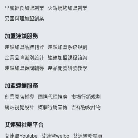
早餐輕食加盟創業
火鍋燒烤加盟創業
舒油頭加盟說明會
異國料理加盟創業
韓金量加盟說明會
加盟連鎖服務
義氣豐發雞加盟說明會
連鎖加盟品牌刊登
連鎖加盟系統規劃
企業品牌識別設計
連鎖加盟課程諮詢
Mr.Wish加盟說明會
連鎖加盟顧問輔導
產品開發研發教學
白鬍泡泡 BOHO POPO加盟說明會
加盟連鎖服務
雞咕雞咕加盟說明會
創業開店輔導
國際代理推廣
市場行銷規劃
TEA TOP加盟說明會
網站視覺設計
媒體行銷宣傳
吉祥物設計物
珍好味臭臭鍋加盟說明會
艾連盟社群平台
藍象廷泰式火鍋加盟說明會
艾連盟Youtube
艾連盟weibo
艾連盟粉絲頁