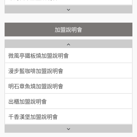
200萬~400萬
加盟預算
鬍子茶加盟說明會
微風亭鐵板燒加盟說明會
顏 先生/小姐
台北市
鮮茶道加盟說明會
鮮茶道加盟說明會
加盟說明會
100萬 ~ 200萬
加盟預算
微風亭鐵板燒加盟說明會
【曉妍美妝】誠徵行政櫃檯
廖 先生/小姐
高雄市
漫步藍咖啡加盟說明會
200萬~300萬
自助洗衣店誠徵代洗收送人員(台中市)
加盟預算
明石章魚燒加盟說明會
MUSHEN徵SPA美容芳療師
出櫃加盟說明會
日十。早午食加盟說明會
千香漢堡加盟說明會
拾鑶火鍋加盟說明會
七盞茶加盟說明會
全家加盟說明會
拉亞漢堡加盟說明會
台灣G湯加盟說明會