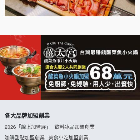
千香漢堡加盟說明會
七盞茶加盟說明會
拉亞漢堡加盟說明會
杜芳子古味茶鋪加盟說明會
優握握×酸奶大獅加盟說明會
冬城門加盟說明會
拾鑶火鍋加盟說明會
各大品牌加盟創業
阿性情趣無人販售所加盟明會
2026「線上加盟展」
飲料冰品加盟創業
龍涎居好湯加盟說明會
咖啡甜點加盟創業
美食小吃加盟創業