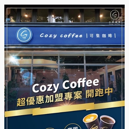
杜芳子古味茶鋪加盟說明會
彭富貴加盟說明會
優握握×酸奶大獅加盟說明會
NU PASTA義大利麵加盟說明會
冬城門加盟說明會
潮鍋癮加盟說明會
拾鑶火鍋加盟說明會
蓁伙烤倆吃加盟說明會
阿性情趣無人販售所加盟明會
霏等茶加盟說明會
龍涎居好湯加盟說明會
早安山丘加盟說明會
舒油頭加盟說明會
冰封仙果加盟說明會
韓金量加盟說明會
Ramble Café 漫步藍咖啡加盟說明會
義氣豐發雞加盟說明會
微風亭鐵板燒加盟說明會