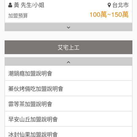
林 先生/小姐
屏東縣
台灣G湯加盟說明會
100萬 ~ 200萬
加盟預算
彭富貴加盟說明會
吳 先生/小姐
屏東縣
100萬~200萬
藍象廷泰式火鍋加盟說明會
加盟預算
NU PASTA義大利麵加盟說明會
艾宅上工
日十。早午食加盟說明會
周 先生/小姐
台北
潮鍋癮加盟說明會
100萬 ~150萬
加盟預算
上宇林加盟說明會
蓁伙烤倆吃加盟說明會
徐 先生/小姐
新北市
莫尼早餐Morni加盟說明會
霏等茶加盟說明會
50萬~75萬
加盟預算
手作功夫茶加盟說明會
早安山丘加盟說明會
何 先生/小姐
台南
SHARE TEA歇腳亭加盟說明會
100萬~300萬
加盟預算
冰封仙果加盟說明會
潮味決-湯滷專門店加盟說明會
呂 先生/小姐
新竹市
Ramble Café 漫步藍咖啡加盟說明會