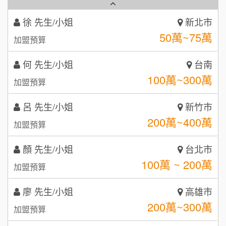
秉宏小米甜甜圈
3
何 先生/小姐
台南
潮鍋癮
4
100萬~300萬
加盟預算
咖啡LOOK
5
呂 先生/小姐
新竹市
鼎威維修
6
200萬~400萬
加盟預算
【曉妍美妝】誠徵行政櫃檯
88thai發發泰-泰式飯行家
7
顏 先生/小姐
台北市
自助洗衣店誠徵代洗收送人員(台中市)
100萬 ~ 200萬
呷尚寶
加盟預算
8
MUSHEN徵SPA美容芳療師
廖 先生/小姐
SHARE TEA歇腳亭
高雄市
9
200萬~300萬
加盟預算
日十。早午食加盟說明會
TEA TOP台灣第一味
10
黃 先生/小姐
台北市
拾鑶火鍋加盟說明會
100萬~150萬
加盟預算
全家加盟說明會