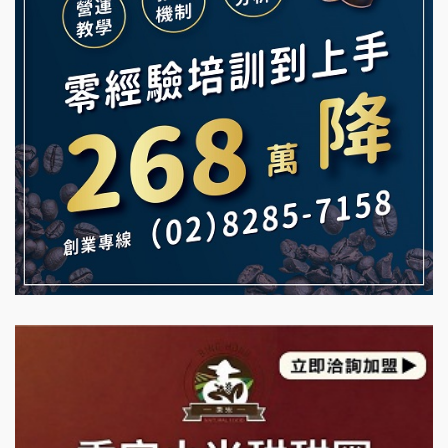
Mr.Wish加盟說明會
鮮茶道加盟說明會
白鬍泡泡 BOHO POPO加盟說明會
【曉妍美妝】誠徵行政櫃檯
雞咕雞咕加盟說明會
自助洗衣店誠徵代洗收送人員(台中市)
TEA TOP加盟說明會
MUSHEN徵SPA美容芳療師
珍好味臭臭鍋加盟說明會
日十。早午食加盟說明會
藍象廷泰式火鍋加盟說明會
拾鑶火鍋加盟說明會
日十。早午食加盟說明會
上宇林加盟說明會
莫尼早餐Morni加盟說明會