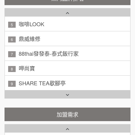
咖啡LOOK
5
黃 先生/小姐
台北市
100萬~150萬
鼎威維修
加盟預算
6
林 先生/小姐
88thai發發泰-泰式飯行家
屏東縣
7
100萬 ~ 200萬
加盟預算
呷尚寶
8
吳 先生/小姐
屏東縣
SHARE TEA歇腳亭
9
100萬~200萬
加盟預算
TEA TOP台灣第一味
10
周 先生/小姐
台北
Cozy coffee可集咖啡
100萬 ~150萬
1
加盟預算
霏等茶
加盟需求
2
徐 先生/小姐
新北市
50萬~75萬
加盟預算
秉宏小米甜甜圈
3