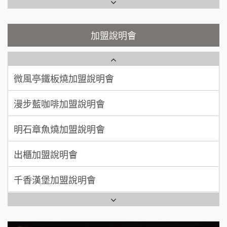
鬍子茶加盟說明會
微風亭鐵板燒加盟說明會
顏 先生/小姐
台北市
鮮茶道加盟說明會
鮮茶道加盟說明會
加盟說明會
100萬 ~ 200萬
加盟預算
微風亭鐵板燒加盟說明會
【曉妍美妝】誠徵行政櫃檯
廖 先生/小姐
高雄市
漫步藍咖啡加盟說明會
200萬~300萬
自助洗衣店誠徵代洗收送人員(台中市)
加盟預算
明石章魚燒加盟說明會
MUSHEN徵SPA美容芳療師
出櫃加盟說明會
日十。早午食加盟說明會
千香漢堡加盟說明會
拾鑶火鍋加盟說明會
七盞茶加盟說明會
全家加盟說明會
拉亞漢堡加盟說明會
台灣G湯加盟說明會