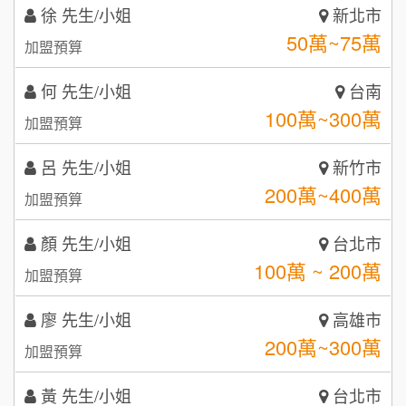
何 先生/小姐
台南
潮鍋癮
4
100萬~300萬
加盟預算
咖啡LOOK
5
呂 先生/小姐
新竹市
鼎威維修
6
200萬~400萬
加盟預算
【曉妍美妝】誠徵行政櫃檯
88thai發發泰-泰式飯行家
7
顏 先生/小姐
台北市
自助洗衣店誠徵代洗收送人員(台中市)
100萬 ~ 200萬
呷尚寶
加盟預算
8
MUSHEN徵SPA美容芳療師
廖 先生/小姐
SHARE TEA歇腳亭
高雄市
9
200萬~300萬
加盟預算
日十。早午食加盟說明會
TEA TOP台灣第一味
10
黃 先生/小姐
台北市
拾鑶火鍋加盟說明會
100萬~150萬
加盟預算
全家加盟說明會
林 先生/小姐
屏東縣