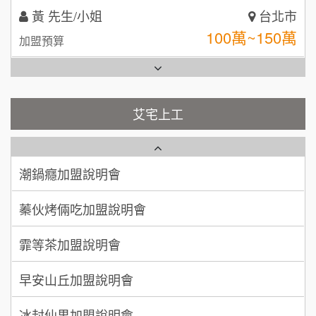
林 先生/小姐
屏東縣
台灣G湯加盟說明會
100萬 ~ 200萬
加盟預算
彭富貴加盟說明會
吳 先生/小姐
屏東縣
100萬~200萬
藍象廷泰式火鍋加盟說明會
加盟預算
NU PASTA義大利麵加盟說明會
艾宅上工
日十。早午食加盟說明會
周 先生/小姐
台北
潮鍋癮加盟說明會
100萬 ~150萬
加盟預算
上宇林加盟說明會
蓁伙烤倆吃加盟說明會
徐 先生/小姐
新北市
莫尼早餐Morni加盟說明會
霏等茶加盟說明會
50萬~75萬
加盟預算
手作功夫茶加盟說明會
早安山丘加盟說明會
何 先生/小姐
台南
SHARE TEA歇腳亭加盟說明會
100萬~300萬
加盟預算
冰封仙果加盟說明會
潮味決-湯滷專門店加盟說明會
呂 先生/小姐
新竹市
Ramble Café 漫步藍咖啡加盟說明會