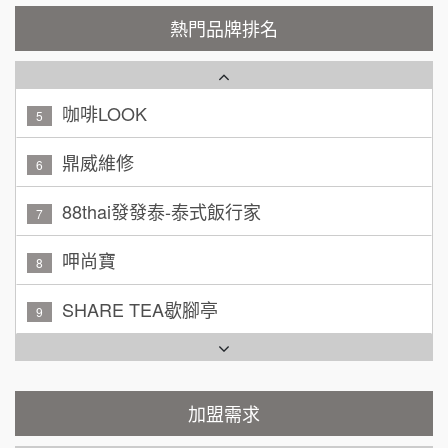
潮鍋癮
4
200萬~300萬
熱門品牌排名
加盟預算
咖啡LOOK
5
黃 先生/小姐
台北市
100萬~150萬
鼎威維修
加盟預算
6
林 先生/小姐
88thai發發泰-泰式飯行家
屏東縣
7
100萬 ~ 200萬
加盟預算
呷尚寶
8
吳 先生/小姐
屏東縣
SHARE TEA歇腳亭
9
100萬~200萬
加盟預算
TEA TOP台灣第一味
10
周 先生/小姐
台北
Cozy coffee可集咖啡
100萬 ~150萬
1
加盟預算
霏等茶
加盟需求
2
徐 先生/小姐
新北市
50萬~75萬