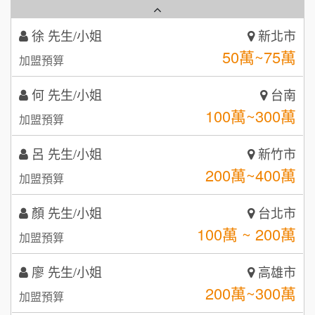
加盟預算
秉宏小米甜甜圈
3
何 先生/小姐
台南
潮鍋癮
4
100萬~300萬
加盟預算
咖啡LOOK
5
呂 先生/小姐
新竹市
鼎威維修
6
200萬~400萬
加盟預算
【曉妍美妝】誠徵行政櫃檯
88thai發發泰-泰式飯行家
7
顏 先生/小姐
台北市
自助洗衣店誠徵代洗收送人員(台中市)
100萬 ~ 200萬
呷尚寶
加盟預算
8
MUSHEN徵SPA美容芳療師
廖 先生/小姐
SHARE TEA歇腳亭
高雄市
9
200萬~300萬
加盟預算
日十。早午食加盟說明會
TEA TOP台灣第一味
10
黃 先生/小姐
台北市
拾鑶火鍋加盟說明會
100萬~150萬
加盟預算
全家加盟說明會