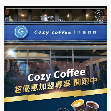
台灣G湯加盟說明會
杜芳子古味茶鋪加盟說明會
彭富貴加盟說明會
優握握×酸奶大獅加盟說明會
NU PASTA義大利麵加盟說明會
冬城門加盟說明會
潮鍋癮加盟說明會
拾鑶火鍋加盟說明會
蓁伙烤倆吃加盟說明會
阿性情趣無人販售所加盟明會
霏等茶加盟說明會
龍涎居好湯加盟說明會
早安山丘加盟說明會
舒油頭加盟說明會
冰封仙果加盟說明會
韓金量加盟說明會
Ramble Café 漫步藍咖啡加盟說明會
義氣豐發雞加盟說明會