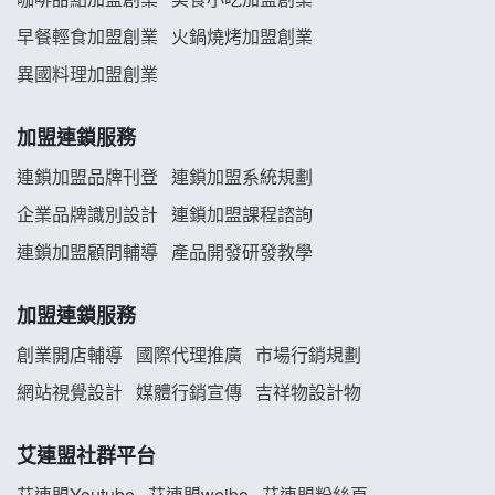
早餐輕食加盟創業
火鍋燒烤加盟創業
舒油頭加盟說明會
異國料理加盟創業
韓金量加盟說明會
加盟連鎖服務
義氣豐發雞加盟說明會
連鎖加盟品牌刊登
連鎖加盟系統規劃
企業品牌識別設計
連鎖加盟課程諮詢
Mr.Wish加盟說明會
連鎖加盟顧問輔導
產品開發研發教學
白鬍泡泡 BOHO POPO加盟說明會
加盟連鎖服務
雞咕雞咕加盟說明會
創業開店輔導
國際代理推廣
市場行銷規劃
TEA TOP加盟說明會
網站視覺設計
媒體行銷宣傳
吉祥物設計物
珍好味臭臭鍋加盟說明會
艾連盟社群平台
艾連盟Youtube
艾連盟weibo
艾連盟粉絲頁