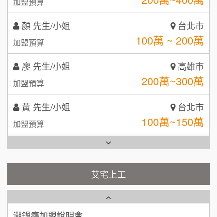
自助洗衣店誠徵代洗收送人員(台中市)
100萬 ~ 200萬
呷尚寶
加盟預算
8
MUSHEN徵SPA美容芳療師
SHARE TEA歇腳亭
廖 先生/小姐
高雄市
9
200萬~300萬
加盟預算
日十。早午食加盟說明會
TEA TOP台灣第一味
10
黃 先生/小姐
台北市
拾鑶火鍋加盟說明會
100萬~150萬
加盟預算
全家加盟說明會
林 先生/小姐
屏東縣
台灣G湯加盟說明會
100萬 ~ 200萬
加盟預算
彭富貴加盟說明會
吳 先生/小姐
屏東縣
100萬~200萬
藍象廷泰式火鍋加盟說明會
加盟預算
NU PASTA義大利麵加盟說明會
艾宅上工
日十。早午食加盟說明會
周 先生/小姐
台北
潮鍋癮加盟說明會
100萬 ~150萬
加盟預算
上宇林加盟說明會