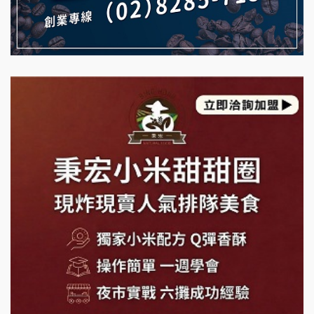
珍好味臭臭鍋加盟說明會
日十。早午食加盟說明會
藍象廷泰式火鍋加盟說明會
拾鑶火鍋加盟說明會
日十。早午食加盟說明會
上宇林加盟說明會
莫尼早餐Morni加盟說明會
手作功夫茶加盟說明會
SHARE TEA歇腳亭加盟說明會
潮味決-湯滷專門店加盟說明會
鬍子茶加盟說明會