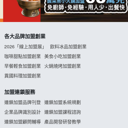
優握握×酸奶大獅加盟說明會
冬城門加盟說明會
拾鑶火鍋加盟說明會
各大品牌加盟創業
阿性情趣無人販售所加盟明會
2026「線上加盟展」
飲料冰品加盟創業
咖啡甜點加盟創業
美食小吃加盟創業
龍涎居好湯加盟說明會
早餐輕食加盟創業
火鍋燒烤加盟創業
舒油頭加盟說明會
異國料理加盟創業
韓金量加盟說明會
加盟連鎖服務
義氣豐發雞加盟說明會
連鎖加盟品牌刊登
連鎖加盟系統規劃
企業品牌識別設計
連鎖加盟課程諮詢
Mr.Wish加盟說明會
連鎖加盟顧問輔導
產品開發研發教學