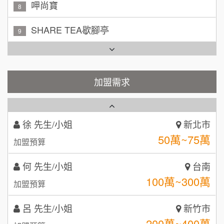
吳 先生/小姐
屏東縣
SHARE TEA歇腳亭
9
100萬~200萬
加盟預算
TEA TOP台灣第一味
10
周 先生/小姐
台北
Cozy coffee可集咖啡
100萬 ~150萬
1
加盟預算
加盟需求
霏等茶
2
徐 先生/小姐
新北市
50萬~75萬
加盟預算
秉宏小米甜甜圈
3
何 先生/小姐
台南
潮鍋癮
4
100萬~300萬
加盟預算
咖啡LOOK
5
呂 先生/小姐
新竹市
鼎威維修
6
200萬~400萬
加盟預算
【曉妍美妝】誠徵行政櫃檯
88thai發發泰-泰式飯行家
7
顏 先生/小姐
台北市