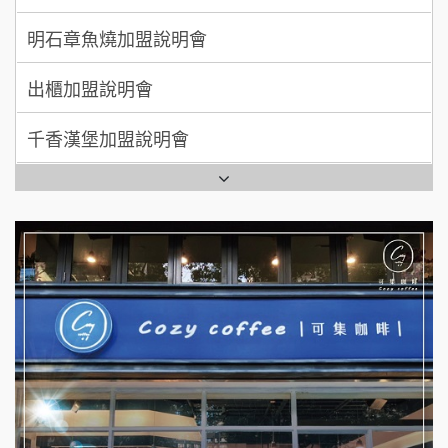
MUSHEN徵SPA美容芳療師
出櫃加盟說明會
日十。早午食加盟說明會
千香漢堡加盟說明會
拾鑶火鍋加盟說明會
七盞茶加盟說明會
全家加盟說明會
拉亞漢堡加盟說明會
台灣G湯加盟說明會
杜芳子古味茶鋪加盟說明會
彭富貴加盟說明會
優握握×酸奶大獅加盟說明會
NU PASTA義大利麵加盟說明會
冬城門加盟說明會
潮鍋癮加盟說明會
拾鑶火鍋加盟說明會
蓁伙烤倆吃加盟說明會