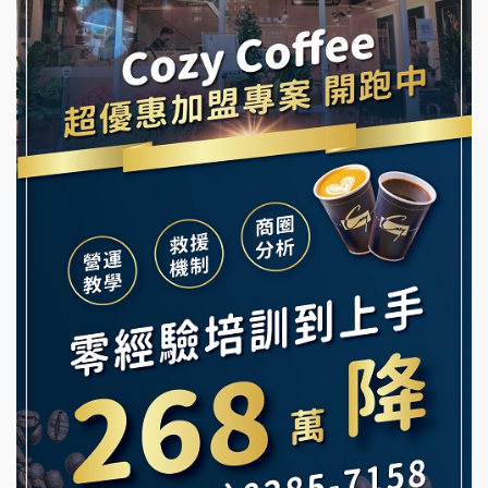
阿性情趣無人販售所加盟明會
霏等茶加盟說明會
龍涎居好湯加盟說明會
早安山丘加盟說明會
舒油頭加盟說明會
冰封仙果加盟說明會
韓金量加盟說明會
Ramble Café 漫步藍咖啡加盟說明會
義氣豐發雞加盟說明會
微風亭鐵板燒加盟說明會
Mr.Wish加盟說明會
鮮茶道加盟說明會
白鬍泡泡 BOHO POPO加盟說明會
【曉妍美妝】誠徵行政櫃檯
雞咕雞咕加盟說明會
自助洗衣店誠徵代洗收送人員(台中市)
TEA TOP加盟說明會
MUSHEN徵SPA美容芳療師