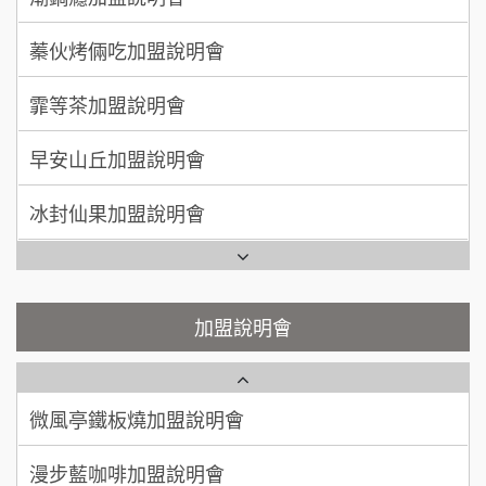
蓁伙烤倆吃加盟說明會
徐 先生/小姐
新北市
莫尼早餐Morni加盟說明會
霏等茶加盟說明會
50萬~75萬
加盟預算
手作功夫茶加盟說明會
早安山丘加盟說明會
何 先生/小姐
台南
100萬~300萬
SHARE TEA歇腳亭加盟說明會
冰封仙果加盟說明會
加盟預算
潮味決-湯滷專門店加盟說明會
呂 先生/小姐
新竹市
Ramble Café 漫步藍咖啡加盟說明會
200萬~400萬
加盟預算
鬍子茶加盟說明會
微風亭鐵板燒加盟說明會
顏 先生/小姐
台北市
鮮茶道加盟說明會
加盟說明會
鮮茶道加盟說明會
100萬 ~ 200萬
加盟預算
微風亭鐵板燒加盟說明會
【曉妍美妝】誠徵行政櫃檯
廖 先生/小姐
高雄市
漫步藍咖啡加盟說明會
200萬~300萬
自助洗衣店誠徵代洗收送人員(台中市)
加盟預算
明石章魚燒加盟說明會