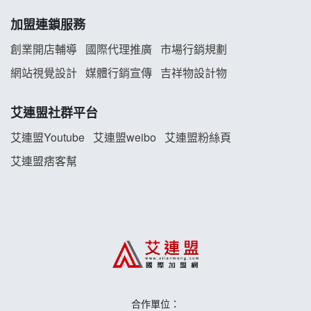
白鬍泡泡 BOHO POPO加盟說明會
加盟連鎖服務
雞咕雞咕加盟說明會
創業開店輔導
國際代理推廣
市場行銷規劃
網站視覺設計
媒體行銷宣傳
吉祥物設計物
TEA TOP加盟說明會
珍好味臭臭鍋加盟說明會
艾連盟社群平台
艾連盟Youtube
艾連盟weibo
艾連盟粉絲頁
藍象廷泰式火鍋加盟說明會
艾連盟痞客幫
日十。早午食加盟說明會
上宇林加盟說明會
莫尼早餐Morni加盟說明會
手作功夫茶加盟說明會
合作單位：