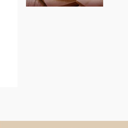
盟.
上宇林加盟說明會
.連鎖
莫尼早餐Morni加盟說明會
鎖.甜
餐飲課
手作功夫茶加盟說明會
程.創
SHARE TEA歇腳亭加盟說明會
.連鎖
潮味決-湯滷專門店加盟說明會
oriz
鬍子茶加盟說明會
鮮茶道加盟說明會
微風亭鐵板燒加盟說明會
漫步藍咖啡加盟說明會