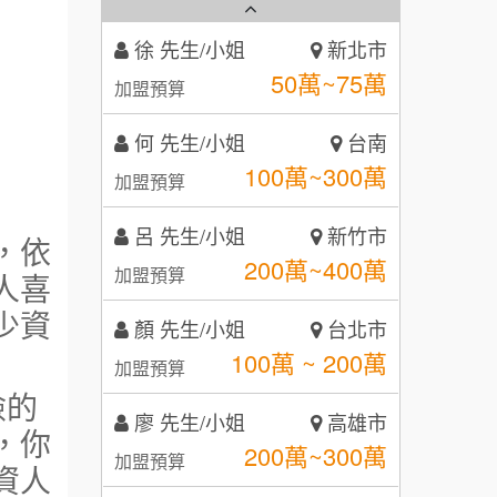
霏等茶
2
徐 先生/小姐
新北市
秉宏小米甜甜圈
3
50萬~75萬
加盟預算
潮鍋癮
4
何 先生/小姐
台南
咖啡LOOK
5
100萬~300萬
加盟預算
鼎威維修
6
呂 先生/小姐
新竹市
，依
【曉妍美妝】誠徵行政櫃檯
200萬~400萬
88thai發發泰-泰式飯行家
加盟預算
人喜
7
少資
自助洗衣店誠徵代洗收送人員
顏 先生/小姐
呷尚寶
台北市
8
(台中市)
100萬 ~ 200萬
加盟預算
MUSHEN徵SPA美容芳療師
SHARE TEA歇腳亭
9
險的
廖 先生/小姐
高雄市
日十。早午食加盟說明會
，你
TEA TOP台灣第一味
10
200萬~300萬
加盟預算
資人
拾鑶火鍋加盟說明會