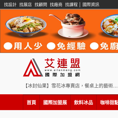
找設計
找展店
找顧問
找廠商
找課程
│
國際資訊
【冰封仙果】雪花冰專賣店，餐桌上的藝術饗宴
首頁
國際加盟展
飲料冰品
咖啡甜