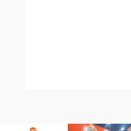
雞排加盟.早餐加盟.便當加盟.開店企畫書.連
餐車設計.餐車.餐廳創業生財器具.行動餐車
創業.訓練課程.飲料連鎖.便當連鎖.超商連鎖
品連鎖.雞排連鎖.教育訓練.開店企劃書.加
程.台中餐飲課程.高雄餐飲課程.餐飲教育訓
業輔導教學.地點挑選.連鎖加盟差別.小資創
加盟展2021.連鎖加盟展.台灣連鎖加盟促進協會理事長.Fra
ed.Chain.Voluntary.Chain.franchisee.chain.