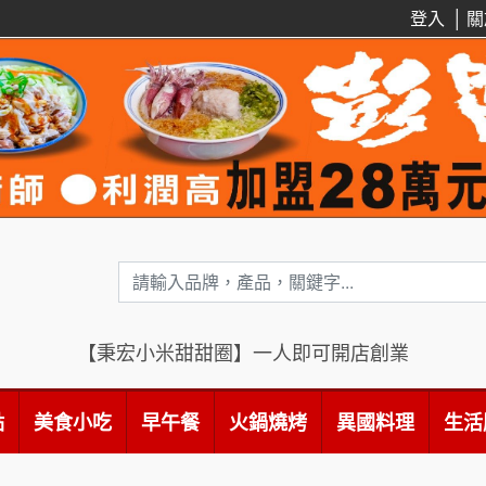
登入
│
關
【秉宏小米甜甜圈】一人即可開店創業
點
美食小吃
早午餐
火鍋燒烤
異國料理
生活