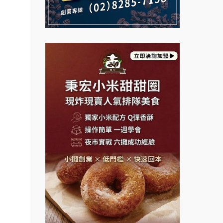
加盟
說明會
義氣豐發雞加盟說明會
微風亭鐵板燒加盟說明會
邊攤
Mr.Wish加盟說明會
業.創
鮮茶道加盟說明會
行動餐
白鬍泡泡 BOHO POPO加盟說
【曉妍美妝】誠徵行政櫃檯
明會
向.
自助洗衣店誠徵代洗收送人員
課程.
雞咕雞咕加盟說明會
(台中市)
.溫泉
MUSHEN徵SPA美容芳療師
TEA TOP加盟說明會
計居家
日十。早午食加盟說明會
醬料原
珍好味臭臭鍋加盟說明會
盟.台
拾鑶火鍋加盟說明會
藍象廷泰式火鍋加盟說明會
店鋪設
日十。早午食加盟說明會
盟.