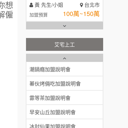
你想
黃 先生/小姐
台北市
全家加盟說明會
解僱
100萬~150萬
加盟預算
台灣G湯加盟說明會
林 先生/小姐
屏東縣
100萬 ~ 200萬
加盟預算
彭富貴加盟說明會
艾宅上工
藍象廷泰式火鍋加盟說明會
吳 先生/小姐
屏東縣
NU PASTA義大利麵加盟說明
100萬~200萬
會
加盟預算
日十。早午食加盟說明會
潮鍋癮加盟說明會
周 先生/小姐
台北
上宇林加盟說明會
蓁伙烤倆吃加盟說明會
100萬 ~150萬
加盟預算
莫尼早餐Morni加盟說明會
霏等茶加盟說明會
徐 先生/小姐
新北市
手作功夫茶加盟說明會
50萬~75萬
加盟預算
早安山丘加盟說明會
SHARE TEA歇腳亭加盟說明會
何 先生/小姐
台南
冰封仙果加盟說明會