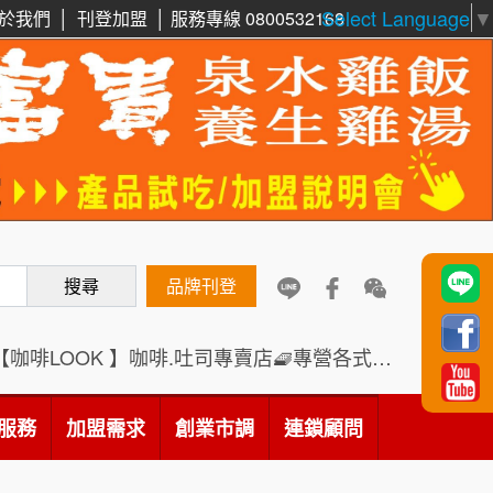
Select Language
▼
於我們
│
刊登加盟
│
服務專線 0800532168
周 先生/小姐
台北
鼎威維修
6
100萬 ~150萬
加盟預算
88thai發發泰-泰式飯行家
7
徐 先生/小姐
新北市
呷尚寶
50萬~75萬
8
加盟預算
搜尋
SHARE TEA歇腳亭
品牌刊登
9
何 先生/小姐
台南
100萬~300萬
加盟預算
TEA TOP台灣第一味
10
【咖啡LOOK 】咖啡.吐司專賣店🧇專營各式創意法式吐司
呂 先生/小姐
新竹市
Cozy coffee可集咖啡
1
200萬~400萬
服務
加盟需求
加盟預算
創業市調
連鎖顧問
霏等茶
2
顏 先生/小姐
台北市