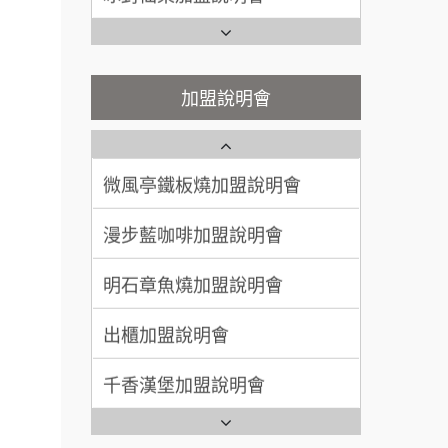
100萬~300萬
加盟預算
潮味決-湯滷專門店加盟說明會
Ramble Café 漫步藍咖啡加盟
說明會
呂 先生/小姐
新竹市
鬍子茶加盟說明會
微風亭鐵板燒加盟說明會
加盟說明會
200萬~400萬
加盟預算
鮮茶道加盟說明會
鮮茶道加盟說明會
顏 先生/小姐
台北市
微風亭鐵板燒加盟說明會
100萬 ~ 200萬
【曉妍美妝】誠徵行政櫃檯
加盟預算
漫步藍咖啡加盟說明會
廖 先生/小姐
高雄市
自助洗衣店誠徵代洗收送人員
200萬~300萬
(台中市)
加盟預算
明石章魚燒加盟說明會
MUSHEN徵SPA美容芳療師
出櫃加盟說明會
餐飲連
日十。早午食加盟說明會
盟.
千香漢堡加盟說明會
拾鑶火鍋加盟說明會
品牌.
七盞茶加盟說明會
全家加盟說明會