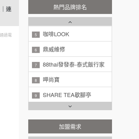
秉宏小米甜甜圈
3
100萬 ~ 200萬
熱門品牌排名
加盟預算
盟｜連
潮鍋癮
4
廖 先生/小姐
高雄市
200萬~300萬
咖啡LOOK
加盟預算
5
通過電
黃 先生/小姐
鼎威維修
台北市
6
100萬~150萬
加盟預算
88thai發發泰-泰式飯行家
7
林 先生/小姐
屏東縣
呷尚寶
8
100萬 ~ 200萬
加盟預算
SHARE TEA歇腳亭
9
吳 先生/小姐
屏東縣
TEA TOP台灣第一味
100萬~200萬
10
加盟預算
Cozy coffee可集咖啡
加盟需求
1
周 先生/小姐
台北
100萬 ~150萬
加盟預算