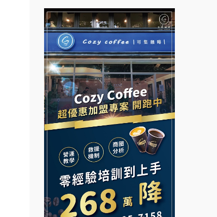
售.
拉亞漢堡加盟說明會
大師.店
台灣G湯加盟說明會
行銷.
杜芳子古味茶鋪加盟說明會
彭富貴加盟說明會
營.2
優握握×酸奶大獅加盟說明會
創業加
NU PASTA義大利麵加盟說明
會
021
冬城門加盟說明會
潮鍋癮加盟說明會
鎖加
拾鑶火鍋加盟說明會
蓁伙烤倆吃加盟說明會
.路易莎
阿性情趣無人販售所加盟明會
.品牌
霏等茶加盟說明會
面裝
龍涎居好湯加盟說明會
早安山丘加盟說明會
店面
舒油頭加盟說明會
冰封仙果加盟說明會
店裝潢
本創業.
韓金量加盟說明會
Ramble Café 漫步藍咖啡加盟