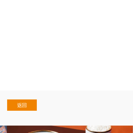
鎖咖啡.開店企畫書.路邊攤創業.小吃創業.生財器具.餐車加
設計.活動餐車.小吃創業加盟.動線規劃.餐車創業.加盟餐車
.美容連鎖.醫美連鎖.補教連鎖.咖啡連鎖.早餐連鎖.幼教連
盟創業餐飲.餐廳創業課程.餐飲行銷課程.開餐廳課程.台北
練.餐廳教育訓練.餐廳活動課程.開店評估課程.餐廳開店課
業加盟.加盟什麼最賺錢.台灣連鎖加盟促進協會.熱門加盟
nchise.Regular.Chain.Franchise.Chain.Auth
restaurant
返回