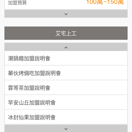
100萬 ~ 200萬
加盟預算
彭富貴加盟說明會
吳 先生/小姐
屏東縣
100萬~200萬
加盟預算
藍象廷泰式火鍋加盟說明會
NU PASTA義大利麵加盟說明會
艾宅上工
周 先生/小姐
台北
日十。早午食加盟說明會
潮鍋癮加盟說明會
100萬 ~150萬
加盟預算
上宇林加盟說明會
蓁伙烤倆吃加盟說明會
徐 先生/小姐
新北市
莫尼早餐Morni加盟說明會
霏等茶加盟說明會
50萬~75萬
加盟預算
手作功夫茶加盟說明會
早安山丘加盟說明會
何 先生/小姐
台南
100萬~300萬
SHARE TEA歇腳亭加盟說明會
加盟預算
冰封仙果加盟說明會
呂 先生/小姐
新竹市
潮味決-湯滷專門店加盟說明會
Ramble Café 漫步藍咖啡加盟說明會
200萬~400萬
加盟預算
鬍子茶加盟說明會
微風亭鐵板燒加盟說明會