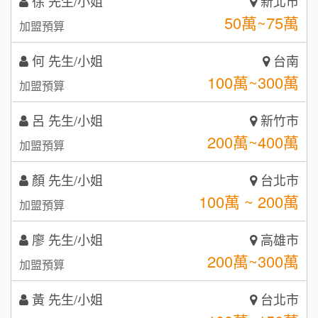
何 先生/小姐
台南
潮鍋癮
4
100萬~300萬
加盟預算
咖啡LOOK
5
呂 先生/小姐
新竹市
鼎威維修
6
200萬~400萬
加盟預算
【曉妍美妝】誠徵行政櫃檯
88thai發發泰-泰式飯行家
7
顏 先生/小姐
台北市
自助洗衣店誠徵代洗收送人員(台中市)
100萬 ~ 200萬
呷尚寶
加盟預算
8
MUSHEN徵SPA美容芳療師
廖 先生/小姐
SHARE TEA歇腳亭
高雄市
9
200萬~300萬
加盟預算
日十。早午食加盟說明會
TEA TOP台灣第一味
10
黃 先生/小姐
台北市
拾鑶火鍋加盟說明會
100萬~150萬
加盟預算
全家加盟說明會
林 先生/小姐
屏東縣
台灣G湯加盟說明會