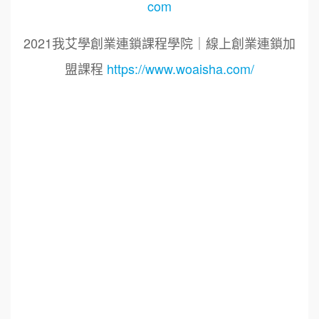
com
2021我艾學創業連鎖課程學院｜線上創業連鎖加
盟課程
https://www.woaisha.com/
標籤：
2021艾連盟創業連鎖加盟網.線上創業連鎖加盟
展.連鎖加盟.連鎖品牌.加盟創業.創業加盟.加盟品
牌.餐飲連鎖加盟創業.國際加盟展.線上加盟展.餐
飲連鎖.加盟創業.加盟.創業.創業加盟.食品連鎖加
盟.餐飲連鎖加盟.餐廳連鎖加盟.美食連鎖加盟.飲
品連鎖加盟.連鎖.加盟展.加盟規劃.食品連鎖加盟.
加盟經銷代理.找加盟品牌.創業品牌.加盟品牌.餐
飲規劃設計.餐飲設計.餐飲規劃.餐飲顧問.品牌顧