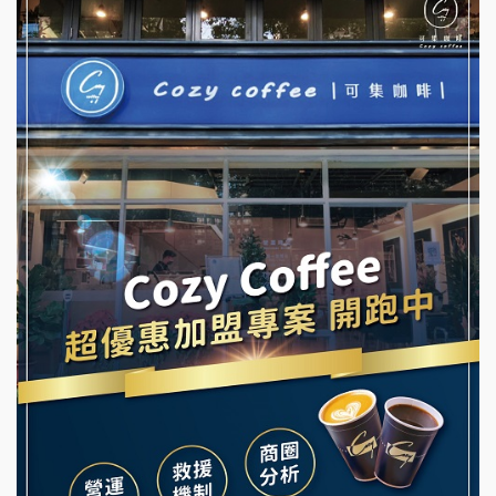
彭富貴加盟說明會
優握握×酸奶大獅加盟說明會
NU PASTA義大利麵加盟說明會
冬城門加盟說明會
潮鍋癮加盟說明會
拾鑶火鍋加盟說明會
蓁伙烤倆吃加盟說明會
阿性情趣無人販售所加盟明會
霏等茶加盟說明會
龍涎居好湯加盟說明會
早安山丘加盟說明會
舒油頭加盟說明會
冰封仙果加盟說明會
韓金量加盟說明會
Ramble Café 漫步藍咖啡加盟說明會
義氣豐發雞加盟說明會
微風亭鐵板燒加盟說明會