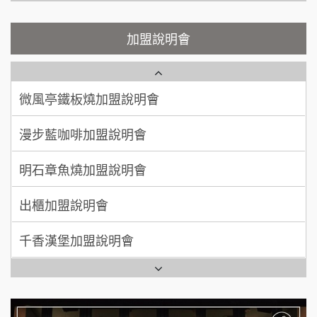
顏 先生/小姐
台北市
鮮茶道加盟說明會
鮮茶道加盟說明會
加盟說明會
100萬 ~ 200萬
加盟預算
微風亭鐵板燒加盟說明會
【曉妍美妝】誠徵行政櫃檯
廖 先生/小姐
高雄市
200萬~300萬
漫步藍咖啡加盟說明會
自助洗衣店誠徵代洗收送人員(台中市)
加盟預算
明石章魚燒加盟說明會
MUSHEN徵SPA美容芳療師
出櫃加盟說明會
日十。早午食加盟說明會
千香漢堡加盟說明會
拾鑶火鍋加盟說明會
七盞茶加盟說明會
全家加盟說明會
拉亞漢堡加盟說明會
台灣G湯加盟說明會
杜芳子古味茶鋪加盟說明會