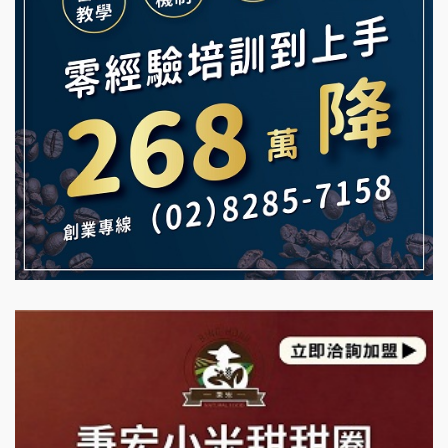
Mr.Wish加盟說明會
鮮茶道加盟說明會
白鬍泡泡 BOHO POPO加盟說明會
【曉妍美妝】誠徵行政櫃檯
雞咕雞咕加盟說明會
自助洗衣店誠徵代洗收送人員(台中市)
TEA TOP加盟說明會
MUSHEN徵SPA美容芳療師
珍好味臭臭鍋加盟說明會
日十。早午食加盟說明會
藍象廷泰式火鍋加盟說明會
拾鑶火鍋加盟說明會
日十。早午食加盟說明會
上宇林加盟說明會
莫尼早餐Morni加盟說明會