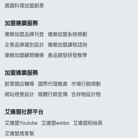
舒油頭加盟說明會
異國料理加盟創業
韓金量加盟說明會
加盟連鎖服務
義氣豐發雞加盟說明會
連鎖加盟品牌刊登
連鎖加盟系統規劃
企業品牌識別設計
連鎖加盟課程諮詢
Mr.Wish加盟說明會
連鎖加盟顧問輔導
產品開發研發教學
白鬍泡泡 BOHO POPO加盟說明會
加盟連鎖服務
雞咕雞咕加盟說明會
創業開店輔導
國際代理推廣
市場行銷規劃
網站視覺設計
媒體行銷宣傳
吉祥物設計物
TEA TOP加盟說明會
珍好味臭臭鍋加盟說明會
艾連盟社群平台
艾連盟Youtube
艾連盟weibo
艾連盟粉絲頁
藍象廷泰式火鍋加盟說明會
艾連盟痞客幫