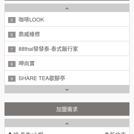
咖啡LOOK
5
黃 先生/小姐
台北市
100萬~150萬
鼎威維修
加盟預算
6
林 先生/小姐
88thai發發泰-泰式飯行家
屏東縣
7
100萬 ~ 200萬
加盟預算
呷尚寶
8
吳 先生/小姐
屏東縣
SHARE TEA歇腳亭
9
100萬~200萬
加盟預算
TEA TOP台灣第一味
10
周 先生/小姐
台北
Cozy coffee可集咖啡
100萬 ~150萬
1
加盟預算
霏等茶
加盟需求
2
徐 先生/小姐
新北市
50萬~75萬
加盟預算
秉宏小米甜甜圈
3