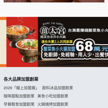
千香漢堡加盟說明會
七盞茶加盟說明會
拉亞漢堡加盟說明會
杜芳子古味茶鋪加盟說明會
優握握×酸奶大獅加盟說明會
冬城門加盟說明會
拾鑶火鍋加盟說明會
各大品牌加盟創業
阿性情趣無人販售所加盟明會
2026「線上加盟展」
飲料冰品加盟創業
咖啡甜點加盟創業
美食小吃加盟創業
龍涎居好湯加盟說明會
早餐輕食加盟創業
火鍋燒烤加盟創業