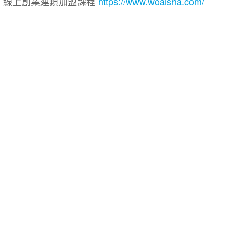
院｜線上創業連鎖加盟課程
https://www.woaisha.com/
盟展.連鎖加盟.連鎖品牌.加盟創業.創業加盟.加盟品牌.
.加盟創業.加盟.創業.創業加盟.食品連鎖加盟.餐飲連鎖加
連鎖.加盟展.加盟規劃.食品連鎖加盟.加盟經銷代理.找加盟
餐飲規劃.餐飲顧問.品牌顧問.品牌設計.商業空間設計.新零
加盟.Yes頂尖創業網.1111創業加盟網.餐飲顧問.開店.
意概念空間設計.火鍋.創業.美食.加盟連鎖.餐飲顧問.餐飲
業.複合式.工廠登記餐飲顧問.炸雞創業總部.連鎖加盟.合作經
網路創業.店面頂讓.廣告刊登.連鎖加盟課程.加盟連鎖課程.
21飲料連鎖加盟.2021雞排連鎖加盟.2021炸雞連鎖加盟.2
連鎖.2021滷味創業加盟.2021滷味加盟創業.2021早餐連