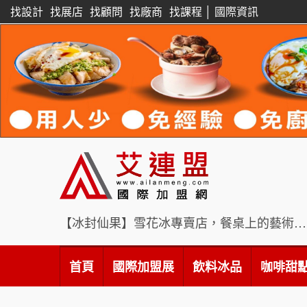
找設計
找展店
找顧問
找廠商
找課程
│
國際資訊
【冰封仙果】雪花冰專賣店，餐桌上的藝術饗宴
首頁
國際加盟展
飲料冰品
咖啡甜