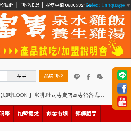
Select Language
▼
周 先生/小姐
台北
於我們
│
刊登加盟
│
服務專線 0800532168
100萬 ~150萬
加盟預算
鼎威維修
6
徐 先生/小姐
新北市
88thai發發泰-泰式飯行家
7
50萬~75萬
加盟預算
呷尚寶
8
何 先生/小姐
台南
SHARE TEA歇腳亭
100萬~300萬
9
加盟預算
搜尋
TEA TOP台灣第一味
品牌刊登
10
呂 先生/小姐
新竹市
200萬~400萬
加盟預算
Cozy coffee可集咖啡
1
【咖啡LOOK 】咖啡.吐司專賣店🧇專營各式創意法式吐司
顏 先生/小姐
台北市
霏等茶
2
100萬 ~ 200萬
服務
加盟需求
加盟預算
創業市調
連鎖顧問
秉宏小米甜甜圈
3
廖 先生/小姐
高雄市