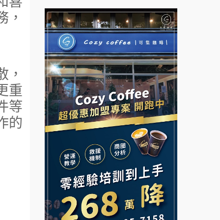
和喜
務，
杜芳子古味茶鋪加盟說明會
彭富貴加盟說明會
優握握×酸奶大獅加盟說明會
NU PASTA義大利麵加盟說明
會
冬城門加盟說明會
散，
潮鍋癮加盟說明會
更重
拾鑶火鍋加盟說明會
蓁伙烤倆吃加盟說明會
件等
阿性情趣無人販售所加盟明會
作的
霏等茶加盟說明會
龍涎居好湯加盟說明會
早安山丘加盟說明會
舒油頭加盟說明會
冰封仙果加盟說明會
韓金量加盟說明會
Ramble Café 漫步藍咖啡加盟
說明會
義氣豐發雞加盟說明會
微風亭鐵板燒加盟說明會