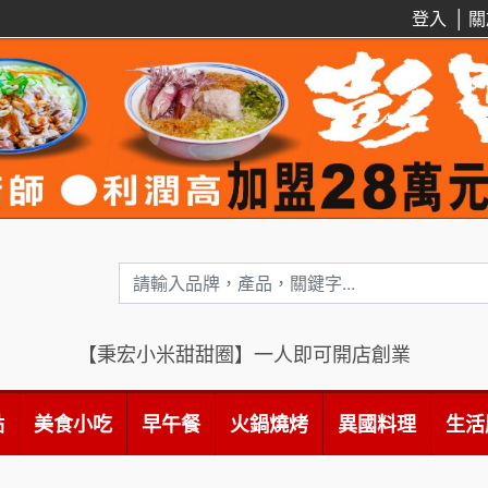
登入
│
關
【秉宏小米甜甜圈】一人即可開店創業
點
美食小吃
早午餐
火鍋燒烤
異國料理
生活