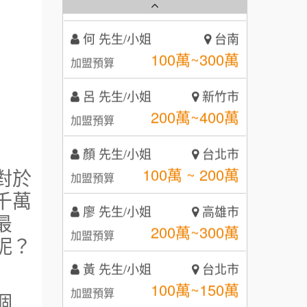
秉宏小米甜甜圈
3
何 先生/小姐
台南
潮鍋癮
4
100萬~300萬
加盟預算
咖啡LOOK
5
呂 先生/小姐
新竹市
鼎威維修
6
200萬~400萬
加盟預算
【曉妍美妝】誠徵行政櫃檯
88thai發發泰-泰式飯行家
7
顏 先生/小姐
台北市
自助洗衣店誠徵代洗收送人員
100萬 ~ 200萬
呷尚寶
加盟預算
對於
8
(台中市)
千萬
MUSHEN徵SPA美容芳療師
廖 先生/小姐
SHARE TEA歇腳亭
高雄市
9
最
200萬~300萬
加盟預算
日十。早午食加盟說明會
TEA TOP台灣第一味
呢？
10
黃 先生/小姐
台北市
拾鑶火鍋加盟說明會
100萬~150萬
加盟預算
個
全家加盟說明會