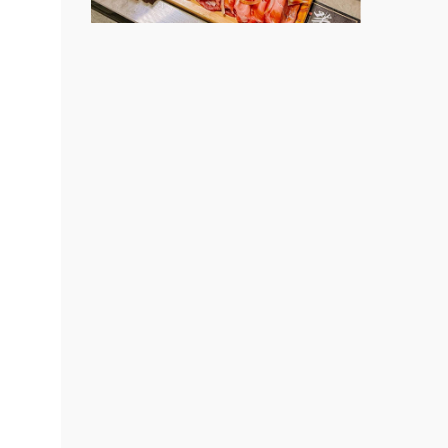
莫尼早餐Morni加盟說明會
手作功夫茶加盟說明會
餐飲連
SHARE TEA歇腳亭加盟說明會
盟.
品牌.
潮味決-湯滷專門店加盟說明會
售.
鬍子茶加盟說明會
大師.店
鮮茶道加盟說明會
行銷.
營.2
微風亭鐵板燒加盟說明會
創業加
漫步藍咖啡加盟說明會
021
鎖加
明石章魚燒加盟說明會