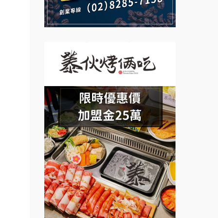
Mr.Wish加盟說明會
鮮茶道加盟說明會
白鬍泡泡 BOHO POPO加盟說
【曉妍美妝】誠徵行政櫃檯
明會
自助洗衣店誠徵代洗收送人員
雞咕雞咕加盟說明會
(台中市)
MUSHEN徵SPA美容芳療師
TEA TOP加盟說明會
日十。早午食加盟說明會
珍好味臭臭鍋加盟說明會
拾鑶火鍋加盟說明會
藍象廷泰式火鍋加盟說明會
日十。早午食加盟說明會
上宇林加盟說明會