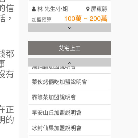
林 先生/小姐
屏東縣
的信
台灣G湯加盟說明會
100萬 ~ 200萬
話，
加盟預算
彭富貴加盟說明會
吳 先生/小姐
屏東縣
100萬~200萬
藍象廷泰式火鍋加盟說明會
加盟預算
NU PASTA義大利麵加盟說明
艾宅上工
錢都
會
日十。早午食加盟說明會
周 先生/小姐
台北
潮鍋癮加盟說明會
事
100萬 ~150萬
加盟預算
上宇林加盟說明會
沒有
蓁伙烤倆吃加盟說明會
徐 先生/小姐
新北市
莫尼早餐Morni加盟說明會
霏等茶加盟說明會
50萬~75萬
加盟預算
手作功夫茶加盟說明會
早安山丘加盟說明會
在正
何 先生/小姐
台南
明的
SHARE TEA歇腳亭加盟說明會
100萬~300萬
加盟預算
冰封仙果加盟說明會
潮味決-湯滷專門店加盟說明會
呂 先生/小姐
新竹市
Ramble Café 漫步藍咖啡加盟