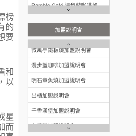
200萬~400萬
說明會
加盟預算
鬍子茶加盟說明會
微風亭鐵板燒加盟說明會
標榜
顏 先生/小姐
台北市
有的
鮮茶道加盟說明會
鮮茶道加盟說明會
加盟說明會
100萬 ~ 200萬
加盟預算
想要
微風亭鐵板燒加盟說明會
【曉妍美妝】誠徵行政櫃檯
廖 先生/小姐
高雄市
漫步藍咖啡加盟說明會
200萬~300萬
自助洗衣店誠徵代洗收送人員
加盟預算
(台中市)
盾和
明石章魚燒加盟說明會
MUSHEN徵SPA美容芳療師
，以
出櫃加盟說明會
日十。早午食加盟說明會
千香漢堡加盟說明會
拾鑶火鍋加盟說明會
或星
七盞茶加盟說明會
全家加盟說明會
加而
拉亞漢堡加盟說明會
台灣G湯加盟說明會