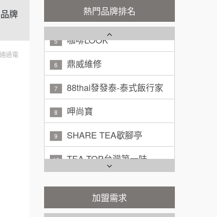
潮鍋癮
4
200萬~300萬
熱門品牌排名
加盟預算
鎖品牌
咖啡LOOK
5
黃 先生/小姐
台北市
100萬~150萬
鼎威維修
加盟預算
6
通過電
林 先生/小姐
88thai發發泰-泰式飯行家
屏東縣
7
100萬 ~ 200萬
加盟預算
呷尚寶
8
吳 先生/小姐
屏東縣
SHARE TEA歇腳亭
9
100萬~200萬
加盟預算
TEA TOP台灣第一味
10
周 先生/小姐
台北
Cozy coffee可集咖啡
100萬 ~150萬
1
加盟預算
霏等茶
加盟需求
2
徐 先生/小姐
新北市
50萬~75萬
加盟預算