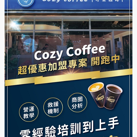
冬城門加盟說明會
潮鍋癮加盟說明會
拾鑶火鍋加盟說明會
蓁伙烤倆吃加盟說明會
阿性情趣無人販售所加盟明會
霏等茶加盟說明會
龍涎居好湯加盟說明會
早安山丘加盟說明會
舒油頭加盟說明會
冰封仙果加盟說明會
韓金量加盟說明會
Ramble Café 漫步藍咖啡加盟說明會
義氣豐發雞加盟說明會
微風亭鐵板燒加盟說明會
Mr.Wish加盟說明會
鮮茶道加盟說明會
白鬍泡泡 BOHO POPO加盟說明會
【曉妍美妝】誠徵行政櫃檯