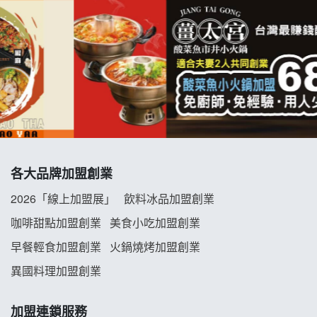
拉亞漢堡加盟說明會
杜芳子古味茶鋪加盟說明會
優握握×酸奶大獅加盟說明會
冬城門加盟說明會
拾鑶火鍋加盟說明會
各大品牌加盟創業
阿性情趣無人販售所加盟明會
2026「線上加盟展」
飲料冰品加盟創業
咖啡甜點加盟創業
美食小吃加盟創業
龍涎居好湯加盟說明會
早餐輕食加盟創業
火鍋燒烤加盟創業
舒油頭加盟說明會
異國料理加盟創業
韓金量加盟說明會
加盟連鎖服務