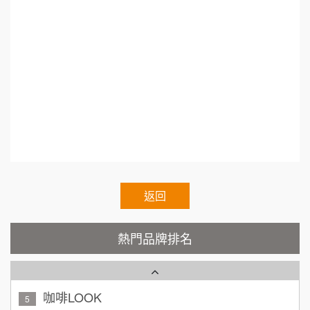
教學.地點挑選.連鎖加盟差別.小資創業加盟.加盟
50萬~75萬
加盟預算
什麼最賺錢.台灣連鎖加盟促進協會.熱門加盟.連
呷尚寶
8
何 先生/小姐
台南
鎖加盟展2021.連鎖加盟展.台灣連鎖加盟促進協
SHARE TEA歇腳亭
100萬~300萬
9
加盟預算
會理事長.Franchise.Regular.Chain.Franchise.Ch
TEA TOP台灣第一味
10
呂 先生/小姐
新竹市
ain.Authorized.Chain.Voluntary.Chain.franchise
200萬~400萬
加盟預算
e.chain.restaurant
Cozy coffee可集咖啡
1
顏 先生/小姐
台北市
霏等茶
2
100萬 ~ 200萬
加盟預算
返回
秉宏小米甜甜圈
3
廖 先生/小姐
高雄市
潮鍋癮
4
200萬~300萬
熱門品牌排名
加盟預算
咖啡LOOK
5
黃 先生/小姐
台北市
100萬~150萬
鼎威維修
加盟預算
6