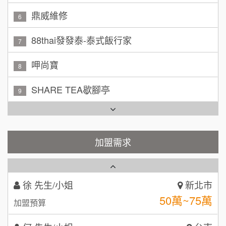
88thai發發泰-泰式飯行家
林 先生/小姐
屏東縣
7
100萬 ~ 200萬
加盟預算
呷尚寶
8
吳 先生/小姐
屏東縣
SHARE TEA歇腳亭
9
100萬~200萬
加盟預算
TEA TOP台灣第一味
10
周 先生/小姐
台北
Cozy coffee可集咖啡
100萬 ~150萬
1
加盟預算
霏等茶
加盟需求
2
徐 先生/小姐
新北市
50萬~75萬
加盟預算
秉宏小米甜甜圈
3
何 先生/小姐
台南
潮鍋癮
4
100萬~300萬
加盟預算
咖啡LOOK
5