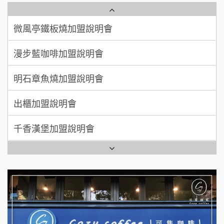
微風亭鐵板燒加盟說明會
【曉妍美妝】誠徵行政櫃檯
廖 先生/小姐
高雄市
漫步藍咖啡加盟說明會
200萬~300萬
自助洗衣店誠徵代洗收送人員(台中市)
加盟預算
明石章魚燒加盟說明會
MUSHEN徵SPA美容芳療師
出櫃加盟說明會
日十。早午食加盟說明會
千香漢堡加盟說明會
拾鑶火鍋加盟說明會
七盞茶加盟說明會
全家加盟說明會
拉亞漢堡加盟說明會
台灣G湯加盟說明會
杜芳子古味茶鋪加盟說明會
彭富貴加盟說明會
優握握×酸奶大獅加盟說明會
NU PASTA義大利麵加盟說明會