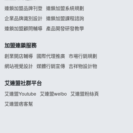
義氣豐發雞加盟說明會
連鎖加盟品牌刊登
連鎖加盟系統規劃
企業品牌識別設計
連鎖加盟課程諮詢
Mr.Wish加盟說明會
連鎖加盟顧問輔導
產品開發研發教學
白鬍泡泡 BOHO POPO加盟說明會
加盟連鎖服務
雞咕雞咕加盟說明會
創業開店輔導
國際代理推廣
市場行銷規劃
TEA TOP加盟說明會
網站視覺設計
媒體行銷宣傳
吉祥物設計物
珍好味臭臭鍋加盟說明會
艾連盟社群平台
艾連盟Youtube
艾連盟weibo
艾連盟粉絲頁
藍象廷泰式火鍋加盟說明會
艾連盟痞客幫
日十。早午食加盟說明會
上宇林加盟說明會