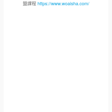
盟課程
https://www.woaisha.com/
標籤：
2021艾連盟創業連鎖加盟網.線上創業連鎖加盟
展.連鎖加盟.連鎖品牌.加盟創業.創業加盟.加盟品
牌.餐飲連鎖加盟創業.國際加盟展.線上加盟展.餐
飲連鎖.加盟創業.加盟.創業.創業加盟.食品連鎖加
盟.餐飲連鎖加盟.餐廳連鎖加盟.美食連鎖加盟.飲
品連鎖加盟.連鎖.加盟展.加盟規劃.食品連鎖加盟.
加盟經銷代理.找加盟品牌.創業品牌.加盟品牌.餐
飲規劃設計.餐飲設計.餐飲規劃.餐飲顧問.品牌顧
問.品牌設計.商業空間設計.新零售.青年創業圓夢
網.創業圓夢網.青創會.創業.連鎖加盟.Yes頂尖創