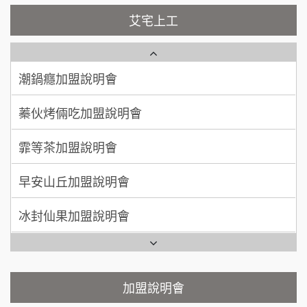
100萬~200萬
藍象廷泰式火鍋加盟說明會
加盟預算
NU PASTA義大利麵加盟說明會
艾宅上工
日十。早午食加盟說明會
周 先生/小姐
台北
潮鍋癮加盟說明會
100萬 ~150萬
加盟預算
上宇林加盟說明會
蓁伙烤倆吃加盟說明會
徐 先生/小姐
新北市
莫尼早餐Morni加盟說明會
霏等茶加盟說明會
50萬~75萬
加盟預算
手作功夫茶加盟說明會
早安山丘加盟說明會
何 先生/小姐
台南
100萬~300萬
SHARE TEA歇腳亭加盟說明會
加盟預算
冰封仙果加盟說明會
潮味決-湯滷專門店加盟說明會
呂 先生/小姐
新竹市
Ramble Café 漫步藍咖啡加盟說明會
200萬~400萬
加盟預算
鬍子茶加盟說明會
微風亭鐵板燒加盟說明會
顏 先生/小姐
台北市
鮮茶道加盟說明會
鮮茶道加盟說明會
加盟說明會
100萬 ~ 200萬
加盟預算