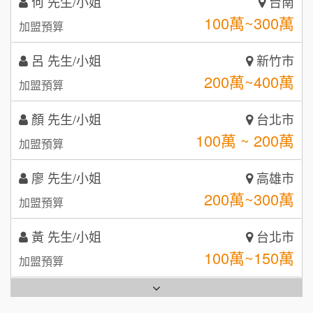
呂 先生/小姐
新竹市
鼎威維修
6
200萬~400萬
加盟預算
【曉妍美妝】誠徵行政櫃檯
88thai發發泰-泰式飯行家
7
顏 先生/小姐
台北市
自助洗衣店誠徵代洗收送人員(台中市)
100萬 ~ 200萬
呷尚寶
加盟預算
8
MUSHEN徵SPA美容芳療師
SHARE TEA歇腳亭
廖 先生/小姐
高雄市
9
200萬~300萬
加盟預算
日十。早午食加盟說明會
TEA TOP台灣第一味
10
黃 先生/小姐
台北市
拾鑶火鍋加盟說明會
100萬~150萬
加盟預算
全家加盟說明會
林 先生/小姐
屏東縣
台灣G湯加盟說明會
100萬 ~ 200萬
加盟預算
彭富貴加盟說明會
吳 先生/小姐
屏東縣