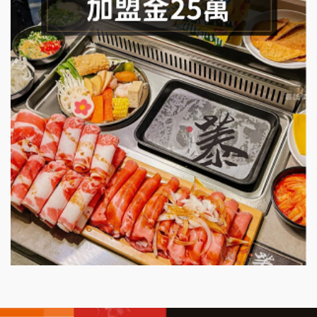
潮味決-湯滷專門店加盟說明會
鬍子茶加盟說明會
鮮茶道加盟說明會
微風亭鐵板燒加盟說明會
漫步藍咖啡加盟說明會
明石章魚燒加盟說明會
出櫃加盟說明會
千香漢堡加盟說明會
七盞茶加盟說明會