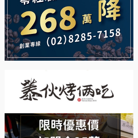
雞咕雞咕加盟說明會
自助洗衣店誠徵代洗收送人員(台中市)
TEA TOP加盟說明會
MUSHEN徵SPA美容芳療師
珍好味臭臭鍋加盟說明會
日十。早午食加盟說明會
藍象廷泰式火鍋加盟說明會
拾鑶火鍋加盟說明會
日十。早午食加盟說明會
上宇林加盟說明會
莫尼早餐Morni加盟說明會
手作功夫茶加盟說明會
SHARE TEA歇腳亭加盟說明會