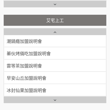
彭富貴加盟說明會
吳 先生/小姐
屏東縣
100萬~200萬
藍象廷泰式火鍋加盟說明會
加盟預算
NU PASTA義大利麵加盟說明會
艾宅上工
日十。早午食加盟說明會
周 先生/小姐
台北
潮鍋癮加盟說明會
100萬 ~150萬
加盟預算
上宇林加盟說明會
蓁伙烤倆吃加盟說明會
徐 先生/小姐
新北市
莫尼早餐Morni加盟說明會
霏等茶加盟說明會
50萬~75萬
加盟預算
手作功夫茶加盟說明會
早安山丘加盟說明會
何 先生/小姐
台南
SHARE TEA歇腳亭加盟說明會
100萬~300萬
加盟預算
冰封仙果加盟說明會
潮味決-湯滷專門店加盟說明會
呂 先生/小姐
新竹市
Ramble Café 漫步藍咖啡加盟說明會
200萬~400萬
加盟預算
鬍子茶加盟說明會
微風亭鐵板燒加盟說明會
顏 先生/小姐
台北市