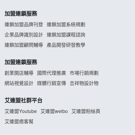
韓金量加盟說明會
加盟連鎖服務
義氣豐發雞加盟說明會
連鎖加盟品牌刊登
連鎖加盟系統規劃
企業品牌識別設計
連鎖加盟課程諮詢
Mr.Wish加盟說明會
連鎖加盟顧問輔導
產品開發研發教學
白鬍泡泡 BOHO POPO加盟說明會
加盟連鎖服務
雞咕雞咕加盟說明會
創業開店輔導
國際代理推廣
市場行銷規劃
TEA TOP加盟說明會
網站視覺設計
媒體行銷宣傳
吉祥物設計物
珍好味臭臭鍋加盟說明會
艾連盟社群平台
藍象廷泰式火鍋加盟說明會
艾連盟Youtube
艾連盟weibo
艾連盟粉絲頁
艾連盟痞客幫
日十。早午食加盟說明會