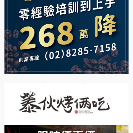
白鬍泡泡 BOHO POPO加盟說明會
【曉妍美妝】誠徵行政櫃檯
雞咕雞咕加盟說明會
自助洗衣店誠徵代洗收送人員(台中市)
TEA TOP加盟說明會
MUSHEN徵SPA美容芳療師
珍好味臭臭鍋加盟說明會
日十。早午食加盟說明會
藍象廷泰式火鍋加盟說明會
拾鑶火鍋加盟說明會
日十。早午食加盟說明會
上宇林加盟說明會
莫尼早餐Morni加盟說明會
手作功夫茶加盟說明會