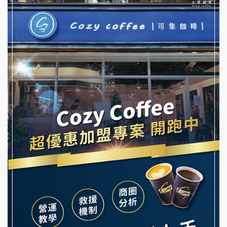
優握握×酸奶大獅加盟說明會
NU PASTA義大利麵加盟說明會
冬城門加盟說明會
潮鍋癮加盟說明會
拾鑶火鍋加盟說明會
蓁伙烤倆吃加盟說明會
阿性情趣無人販售所加盟明會
霏等茶加盟說明會
龍涎居好湯加盟說明會
早安山丘加盟說明會
舒油頭加盟說明會
冰封仙果加盟說明會
韓金量加盟說明會
Ramble Café 漫步藍咖啡加盟說明會
義氣豐發雞加盟說明會
微風亭鐵板燒加盟說明會
Mr.Wish加盟說明會
鮮茶道加盟說明會