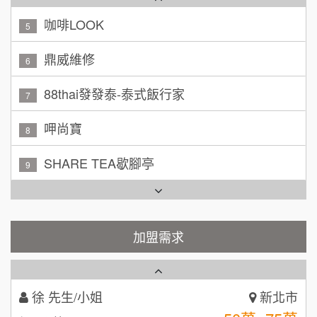
100萬~150萬
鼎威維修
加盟預算
6
林 先生/小姐
88thai發發泰-泰式飯行家
屏東縣
7
100萬 ~ 200萬
加盟預算
呷尚寶
8
吳 先生/小姐
屏東縣
SHARE TEA歇腳亭
9
100萬~200萬
加盟預算
TEA TOP台灣第一味
10
周 先生/小姐
台北
Cozy coffee可集咖啡
100萬 ~150萬
1
加盟預算
霏等茶
加盟需求
2
徐 先生/小姐
新北市
50萬~75萬
加盟預算
秉宏小米甜甜圈
3
何 先生/小姐
台南
潮鍋癮
4