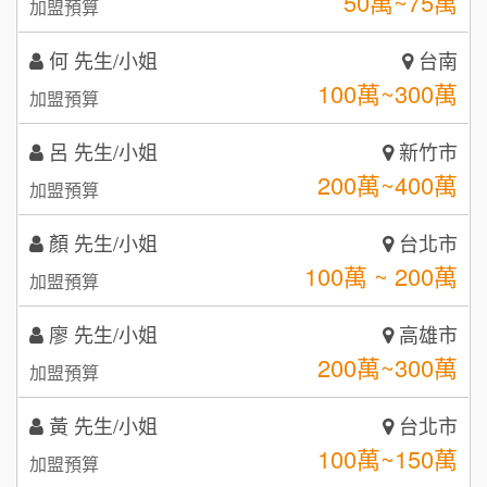
100萬~300萬
加盟預算
咖啡LOOK
5
呂 先生/小姐
新竹市
鼎威維修
6
200萬~400萬
加盟預算
【曉妍美妝】誠徵行政櫃檯
88thai發發泰-泰式飯行家
7
顏 先生/小姐
台北市
自助洗衣店誠徵代洗收送人員(台中市)
100萬 ~ 200萬
呷尚寶
加盟預算
8
MUSHEN徵SPA美容芳療師
廖 先生/小姐
SHARE TEA歇腳亭
高雄市
9
200萬~300萬
加盟預算
日十。早午食加盟說明會
TEA TOP台灣第一味
10
黃 先生/小姐
台北市
拾鑶火鍋加盟說明會
100萬~150萬
加盟預算
全家加盟說明會
林 先生/小姐
屏東縣
台灣G湯加盟說明會
100萬 ~ 200萬
加盟預算