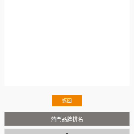
活動課程.開店評估課程.餐廳開店課程.創業輔導
徐 先生/小姐
新北市
88thai發發泰-泰式飯行家
7
50萬~75萬
教學.地點挑選.連鎖加盟差別.小資創業加盟.加盟
加盟預算
呷尚寶
什麼最賺錢.台灣連鎖加盟促進協會.熱門加盟.連
8
何 先生/小姐
台南
鎖加盟展2021.連鎖加盟展.台灣連鎖加盟促進協
SHARE TEA歇腳亭
100萬~300萬
9
加盟預算
會理事長.Franchise.Regular.Chain.Franchise.Ch
TEA TOP台灣第一味
10
呂 先生/小姐
新竹市
ain.Authorized.Chain.Voluntary.Chain.franchise
200萬~400萬
加盟預算
Cozy coffee可集咖啡
e.chain.restaurant
1
顏 先生/小姐
台北市
霏等茶
2
100萬 ~ 200萬
加盟預算
秉宏小米甜甜圈
返回
3
廖 先生/小姐
高雄市
潮鍋癮
4
200萬~300萬
熱門品牌排名
加盟預算
咖啡LOOK
5
黃 先生/小姐
台北市