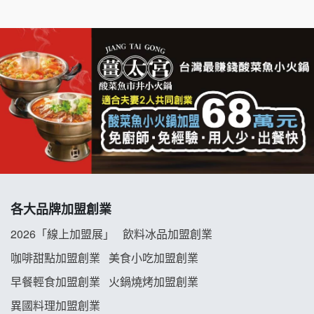
七盞茶加盟說明會
拉亞漢堡加盟說明會
杜芳子古味茶鋪加盟說明會
優握握×酸奶大獅加盟說明會
冬城門加盟說明會
拾鑶火鍋加盟說明會
各大品牌加盟創業
阿性情趣無人販售所加盟明會
2026「線上加盟展」
飲料冰品加盟創業
龍涎居好湯加盟說明會
咖啡甜點加盟創業
美食小吃加盟創業
早餐輕食加盟創業
火鍋燒烤加盟創業
舒油頭加盟說明會
異國料理加盟創業