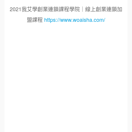
2021我艾學創業連鎖課程學院｜線上創業連鎖加
盟課程
https://www.woaisha.com/
標籤：
2021艾連盟創業連鎖加盟網.線上創業連鎖加盟
展.連鎖加盟.連鎖品牌.加盟創業.創業加盟.加盟品
牌.餐飲連鎖加盟創業.國際加盟展.線上加盟展.餐
飲連鎖.加盟創業.加盟.創業.創業加盟.食品連鎖加
盟.餐飲連鎖加盟.餐廳連鎖加盟.美食連鎖加盟.飲
品連鎖加盟.連鎖.加盟展.加盟規劃.食品連鎖加盟.
加盟經銷代理.找加盟品牌.創業品牌.加盟品牌.餐
飲規劃設計.餐飲設計.餐飲規劃.餐飲顧問.品牌顧
問.品牌設計.商業空間設計.新零售.青年創業圓夢