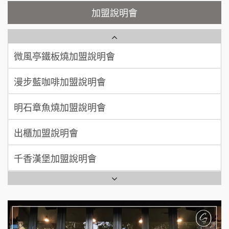
鮮茶道加盟說明會
鮮茶道加盟說明會
加盟說明會
100萬 ~ 200萬
加盟預算
微風亭鐵板燒加盟說明會
【曉妍美妝】誠徵行政櫃檯
廖 先生/小姐
高雄市
漫步藍咖啡加盟說明會
200萬~300萬
自助洗衣店誠徵代洗收送人員(台中市)
加盟預算
明石章魚燒加盟說明會
MUSHEN徵SPA美容芳療師
出櫃加盟說明會
日十。早午食加盟說明會
千香漢堡加盟說明會
拾鑶火鍋加盟說明會
七盞茶加盟說明會
全家加盟說明會
拉亞漢堡加盟說明會
台灣G湯加盟說明會
杜芳子古味茶鋪加盟說明會
彭富貴加盟說明會