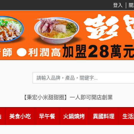
登入
│
關
【秉宏小米甜甜圈】一人即可開店創業
點
美食小吃
早午餐
火鍋燒烤
異國料理
生活