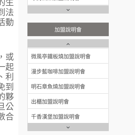
的生
200萬~400萬
說明會
潮味決-湯滷專門店加盟說明會
加盟預算
到法
微風亭鐵板燒加盟說明會
活動
鬍子茶加盟說明會
顏 先生/小姐
台北市
鮮茶道加盟說明會
加盟說明會
100萬 ~ 200萬
加盟預算
鮮茶道加盟說明會
【曉妍美妝】誠徵行政櫃檯
廖 先生/小姐
高雄市
微風亭鐵板燒加盟說明會
，或
200萬~300萬
自助洗衣店誠徵代洗收送人員
加盟預算
一起
(台中市)
漫步藍咖啡加盟說明會
MUSHEN徵SPA美容芳療師
、利
明石章魚燒加盟說明會
免到
日十。早午食加盟說明會
的夥
出櫃加盟說明會
拾鑶火鍋加盟說明會
旦公
千香漢堡加盟說明會
數合
全家加盟說明會
七盞茶加盟說明會
台灣G湯加盟說明會