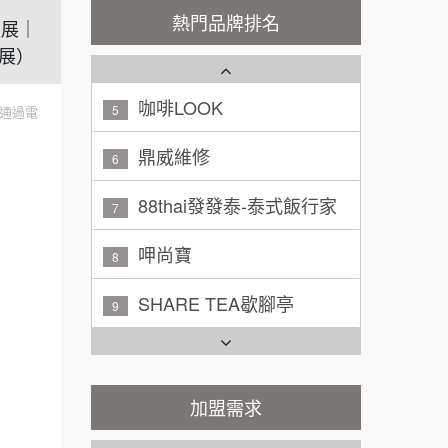
潮鍋癮
4
200萬~300萬
熱門品牌排名
加盟預算
盟展｜
展）
咖啡LOOK
5
黃 先生/小姐
台北市
100萬~150萬
鼎威維修
加盟預算
6
通過電
林 先生/小姐
88thai發發泰-泰式飯行家
屏東縣
7
100萬 ~ 200萬
加盟預算
呷尚寶
8
吳 先生/小姐
屏東縣
SHARE TEA歇腳亭
9
100萬~200萬
加盟預算
TEA TOP台灣第一味
10
周 先生/小姐
台北
Cozy coffee可集咖啡
100萬 ~150萬
1
加盟預算
霏等茶
加盟需求
2
徐 先生/小姐
新北市
50萬~75萬
加盟預算