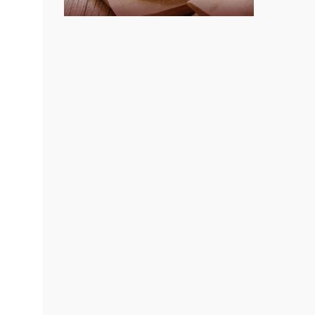
上宇林加盟說明會
莫尼早餐Morni加盟說明會
手作功夫茶加盟說明會
SHARE TEA歇腳亭加盟說明會
潮味決-湯滷專門店加盟說明會
鬍子茶加盟說明會
鮮茶道加盟說明會
微風亭鐵板燒加盟說明會
餐飲連
盟.
漫步藍咖啡加盟說明會
品牌.