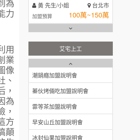
到為
林 先生/小姐
屏東縣
能力
台灣G湯加盟說明會
100萬 ~ 200萬
加盟預算
彭富貴加盟說明會
吳 先生/小姐
屏東縣
100萬~200萬
加盟預算
NU PASTA義大利麵加盟說明
利用
艾宅上工
會
藍象廷泰式火鍋加盟說明會
創業
周 先生/小姐
台北
潮鍋癮加盟說明會
100萬 ~150萬
圖像
日十。早午食加盟說明會
加盟預算
蓁伙烤倆吃加盟說明會
社、
徐 先生/小姐
新北市
上宇林加盟說明會
后，
霏等茶加盟說明會
50萬~75萬
加盟預算
因為
莫尼早餐Morni加盟說明會
早安山丘加盟說明會
險，
何 先生/小姐
台南
手作功夫茶加盟說明會
100萬~300萬
這方
加盟預算
冰封仙果加盟說明會
搞顛
SHARE TEA歇腳亭加盟說明會
呂 先生/小姐
新竹市
Ramble Café 漫步藍咖啡加盟