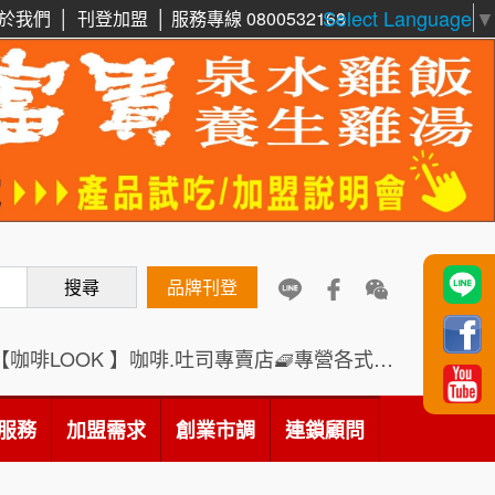
Select Language
▼
周 先生/小姐
台北
於我們
│
刊登加盟
│
服務專線 0800532168
100萬 ~150萬
加盟預算
鼎威維修
6
徐 先生/小姐
新北市
88thai發發泰-泰式飯行家
7
50萬~75萬
加盟預算
呷尚寶
8
何 先生/小姐
台南
SHARE TEA歇腳亭
100萬~300萬
9
加盟預算
搜尋
TEA TOP台灣第一味
品牌刊登
10
呂 先生/小姐
新竹市
200萬~400萬
加盟預算
Cozy coffee可集咖啡
1
【咖啡LOOK 】咖啡.吐司專賣店🧇專營各式創意法式吐司
顏 先生/小姐
台北市
霏等茶
2
100萬 ~ 200萬
服務
加盟需求
加盟預算
創業市調
連鎖顧問
秉宏小米甜甜圈
3
廖 先生/小姐
高雄市