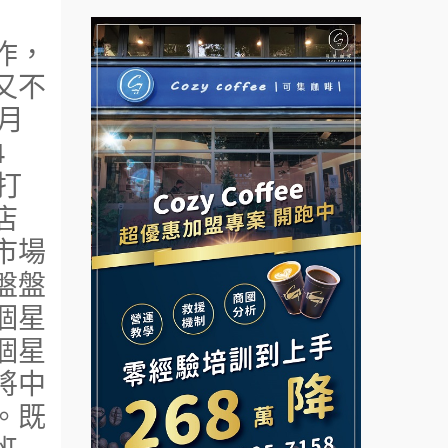
拉亞漢堡加盟說明會
彭富貴加盟說明會
作，
杜芳子古味茶鋪加盟說明會
又不
NU PASTA義大利麵加盟說明
月
會
優握握×酸奶大獅加盟說明會
4
潮鍋癮加盟說明會
冬城門加盟說明會
打
蓁伙烤倆吃加盟說明會
店
拾鑶火鍋加盟說明會
市場
霏等茶加盟說明會
阿性情趣無人販售所加盟明會
盤盤
早安山丘加盟說明會
個星
龍涎居好湯加盟說明會
個星
冰封仙果加盟說明會
舒油頭加盟說明會
將中
Ramble Café 漫步藍咖啡加盟
。既
說明會
韓金量加盟說明會
微風亭鐵板燒加盟說明會