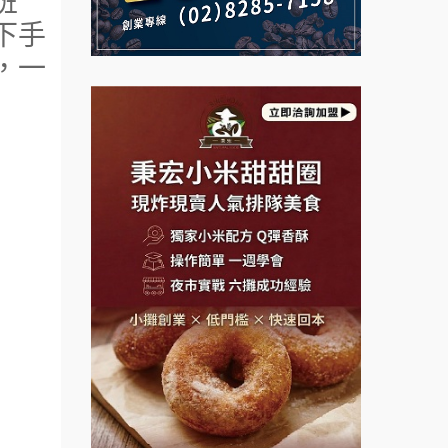
班
義氣豐發雞加盟說明會
下手
鮮茶道加盟說明會
，一
Mr.Wish加盟說明會
【曉妍美妝】誠徵行政櫃檯
白鬍泡泡 BOHO POPO加盟說
自助洗衣店誠徵代洗收送人員
明會
(台中市)
MUSHEN徵SPA美容芳療師
雞咕雞咕加盟說明會
日十。早午食加盟說明會
TEA TOP加盟說明會
拾鑶火鍋加盟說明會
珍好味臭臭鍋加盟說明會
藍象廷泰式火鍋加盟說明會
日十。早午食加盟說明會