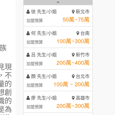
秉宏小米甜甜圈
3
何 先生/小姐
台南
潮鍋癮
4
100萬~300萬
加盟預算
咖啡LOOK
5
呂 先生/小姐
新竹市
鼎威維修
6
200萬~400萬
加盟預算
族
【曉妍美妝】誠徵行政櫃檯
88thai發發泰-泰式飯行家
7
顏 先生/小姐
台北市
自助洗衣店誠徵代洗收送人員
100萬 ~ 200萬
呷尚寶
加盟預算
見現
8
(台中市)
，不
MUSHEN徵SPA美容芳療師
廖 先生/小姐
SHARE TEA歇腳亭
高雄市
9
量的
200萬~300萬
加盟預算
日十。早午食加盟說明會
TEA TOP台灣第一味
想創
10
黃 先生/小姐
台北市
職的
拾鑶火鍋加盟說明會
100萬~150萬
是為
加盟預算
全家加盟說明會