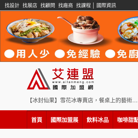
找設計
找展店
找顧問
找廠商
找課程
│
國際資訊
【冰封仙果】雪花冰專賣店，餐桌上的藝術饗宴
首頁
國際加盟展
飲料冰品
咖啡甜