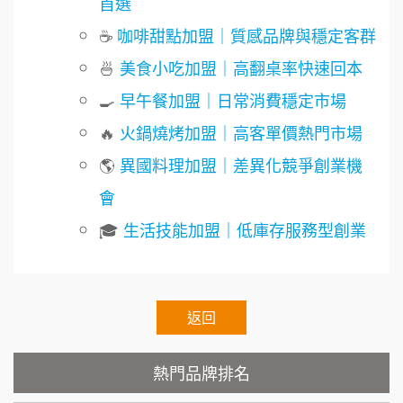
首選
鼎威維修
6
☕
咖啡甜點加盟｜質感品牌與穩定客群
徐 先生/小姐
新北市
88thai發發泰-泰式飯行家
7
50萬~75萬
🍜
美食小吃加盟｜高翻桌率快速回本
加盟預算
呷尚寶
🍳
早午餐加盟｜日常消費穩定市場
8
何 先生/小姐
台南
🔥
火鍋燒烤加盟｜高客單價熱門市場
SHARE TEA歇腳亭
100萬~300萬
9
加盟預算
🌎
異國料理加盟｜差異化競爭創業機
TEA TOP台灣第一味
10
呂 先生/小姐
新竹市
會
200萬~400萬
加盟預算
Cozy coffee可集咖啡
🎓
生活技能加盟｜低庫存服務型創業
1
顏 先生/小姐
台北市
霏等茶
2
100萬 ~ 200萬
加盟預算
秉宏小米甜甜圈
返回
3
廖 先生/小姐
高雄市
潮鍋癮
4
200萬~300萬
熱門品牌排名
加盟預算