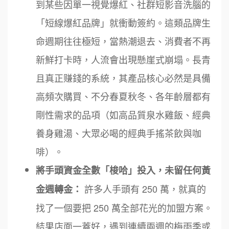
到某些因單一視覺爆紅、社群短影音洗腦的
「短線爆紅品牌」就衝動簽約。這類品牌生
命週期往往極短，當熱潮退去、消費者不再
新鮮打卡時，人流會出現懸崖式崩塌。長青
且真正赚錢的系統，其產品核心必然是具備
高頻次購買、不分春夏秋冬、各年齡層都有
剛性需求的品項（如高品質泉水雞飯、經典
養身雞湯、大眾必喝的經典手搖茶飲與咖
啡）。
將手頭資金全數「梭哈」投入，未留任何黃
許多人手頭有 250 萬，就真的
金週轉金：
找了一個要把 250 萬全部花光的加盟方案。
結果店面一蓋好，遇到連續兩週的梅雨季或