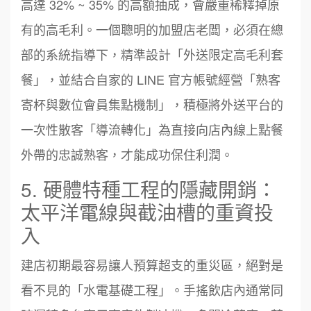
高達 32% ~ 35% 的高額抽成，會嚴重稀釋掉原
有的高毛利。一個聰明的加盟店老闆，必須在總
部的系統指導下，精準設計「外送限定高毛利套
餐」，並結合自家的 LINE 官方帳號經營「熟客
寄杯與數位會員集點機制」，積極將外送平台的
一次性散客「導流轉化」為直接向店內線上點餐
外帶的忠誠熟客，才能成功保住利潤。
5. 硬體特種工程的隱藏開銷：
太平洋電線與截油槽的重資投
入
建店初期最容易讓人預算超支的重災區，絕對是
看不見的「水電基礎工程」。手搖飲店內通常同