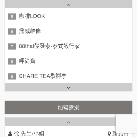
咖啡LOOK
5
黃 先生/小姐
台北市
100萬~150萬
鼎威維修
加盟預算
6
林 先生/小姐
88thai發發泰-泰式飯行家
屏東縣
7
100萬 ~ 200萬
加盟預算
呷尚寶
8
吳 先生/小姐
屏東縣
SHARE TEA歇腳亭
9
100萬~200萬
加盟預算
TEA TOP台灣第一味
10
周 先生/小姐
台北
Cozy coffee可集咖啡
100萬 ~150萬
1
加盟預算
霏等茶
加盟需求
2
徐 先生/小姐
新北市
50萬~75萬
加盟預算
秉宏小米甜甜圈
3
何 先生/小姐
台南
潮鍋癮
4