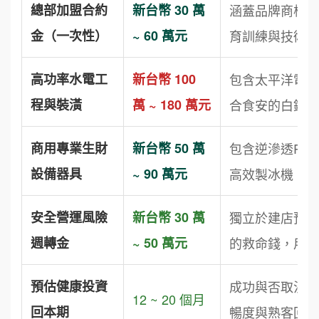
總部加盟合約
新台幣 30 萬
涵蓋品牌商標授
金（一次性）
~ 60 萬元
育訓練與技術 Kn
高功率水電工
新台幣 100
包含太平洋電線
程與裝潢
萬 ~ 180 萬元
合食安的白鐵截
商用專業生財
新台幣 50 萬
包含逆滲透RO
設備器具
~ 90 萬元
高效製冰機。可
安全營運風險
新台幣 30 萬
獨立於建店預算
週轉金
~ 50 萬元
的救命錢，用以
預估健康投資
成功與否取決於
12 ~ 20 個月
回本期
暢度與熟客回購