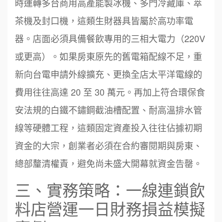
時運轉多台商用高產能製冰機、多門冷藏庫、萃
茶機及封口機，這類生財器具皆屬於高功率電
器。店面必須具備餐飲專用的三相大電力（220V
或更高）。如果房東原先的舊電箱配線不足，重
新向台電申請外線擴充、更換全店太平洋電線的
費用往往高達 20 至 30 萬元。再加上符合環保食
安法規的白鐵不鏽鋼截油槽配置、耐高溫排水管
線等硬體工程，這類固定資產投入往往佔據初期
資金的大宗，創業者必須在合約審閱期與房東、
總部釐清權責，避免尚未盛大開幕就資金告罄。
三、實務策略：一線連鎖飲
料店營運一日財務損益模擬