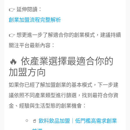
👉 延伸閱讀：
創業加盟流程完整解析
👉 想更進一步了解適合你的創業模式，建議持續
關注平台最新內容：
🔥 依產業選擇最適合你的
加盟方向
如果你已經了解加盟創業的基本模式，下一步建
議依照不同產業類型進行篩選，找到最符合你資
金、經驗與生活型態的創業機會：
周 先生/小姐
台北
🥤
飲料飲品加盟｜低門檻高需求創業
100萬 ~150萬
加盟預算