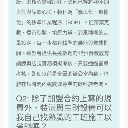
統」的核心靈魂所在。總部已經將40年的
烹飪與調飲心法，轉化為「傻瓜化、數據
化」的標準作業程序（SOP）。從茶葉克
數、煮茶秒數、填壓力量、到果糖機的定
量設定，每一步都有精準的儀器與數據把
關。總部會提供長達數週的1對1實戰教育
訓練與店長實務模擬考核，只要通過督導
考核，即使以前是拿筆的辦公室內勤，也
能在短時間內蛻變成專業的飲料店老闆。
Q2: 除了加盟合約上寫的規
費外，裝潢與生財設備可以
我自己找熟識的工班施工以
省錢嗎？