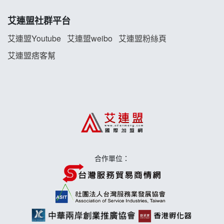
TEA TOP加盟說明會
艾連盟社群平台
珍好味臭臭鍋加盟說明會
艾連盟Youtube
艾連盟weibo
艾連盟粉絲頁
艾連盟痞客幫
藍象廷泰式火鍋加盟說明會
日十。早午食加盟說明會
上宇林加盟說明會
莫尼早餐Morni加盟說明會
合作單位：
手作功夫茶加盟說明會