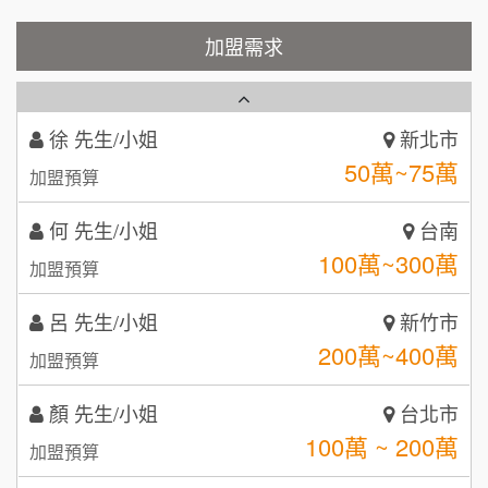
Cozy coffee可集咖啡
加盟需求
1
徐 先生/小姐
新北市
50萬~75萬
加盟預算
霏等茶
2
何 先生/小姐
台南
秉宏小米甜甜圈
3
100萬~300萬
加盟預算
潮鍋癮
4
呂 先生/小姐
新竹市
咖啡LOOK
5
200萬~400萬
加盟預算
鼎威維修
6
顏 先生/小姐
台北市
【曉妍美妝】誠徵行政櫃檯
100萬 ~ 200萬
88thai發發泰-泰式飯行家
加盟預算
7
自助洗衣店誠徵代洗收送人員(台中市)
呷尚寶
廖 先生/小姐
高雄市
8
200萬~300萬
加盟預算
MUSHEN徵SPA美容芳療師
SHARE TEA歇腳亭
9