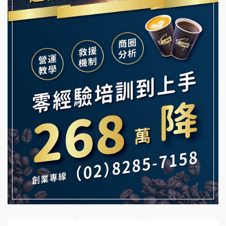
舒油頭加盟說明會
冰封仙果加盟說明會
韓金量加盟說明會
Ramble Café 漫步藍咖啡加盟說明會
義氣豐發雞加盟說明會
微風亭鐵板燒加盟說明會
Mr.Wish加盟說明會
鮮茶道加盟說明會
白鬍泡泡 BOHO POPO加盟說明會
【曉妍美妝】誠徵行政櫃檯
雞咕雞咕加盟說明會
自助洗衣店誠徵代洗收送人員(台中市)
TEA TOP加盟說明會
MUSHEN徵SPA美容芳療師
珍好味臭臭鍋加盟說明會
日十。早午食加盟說明會
藍象廷泰式火鍋加盟說明會
拾鑶火鍋加盟說明會