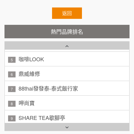
100萬 ~ 200萬
加盟預算
霏等茶
返回
2
廖 先生/小姐
高雄市
秉宏小米甜甜圈
3
200萬~300萬
熱門品牌排名
加盟預算
潮鍋癮
4
黃 先生/小姐
台北市
100萬~150萬
咖啡LOOK
加盟預算
5
鼎威維修
林 先生/小姐
屏東縣
6
100萬 ~ 200萬
加盟預算
88thai發發泰-泰式飯行家
7
吳 先生/小姐
屏東縣
呷尚寶
8
100萬~200萬
加盟預算
SHARE TEA歇腳亭
9
周 先生/小姐
台北
TEA TOP台灣第一味
100萬 ~150萬
10
加盟預算