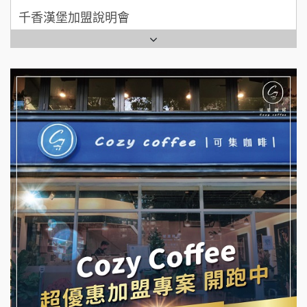
千香漢堡加盟說明會
拾鑶火鍋加盟說明會
七盞茶加盟說明會
全家加盟說明會
拉亞漢堡加盟說明會
台灣G湯加盟說明會
杜芳子古味茶鋪加盟說明會
彭富貴加盟說明會
優握握×酸奶大獅加盟說明會
NU PASTA義大利麵加盟說明會
冬城門加盟說明會
潮鍋癮加盟說明會
拾鑶火鍋加盟說明會
蓁伙烤倆吃加盟說明會
阿性情趣無人販售所加盟明會
霏等茶加盟說明會
龍涎居好湯加盟說明會
早安山丘加盟說明會