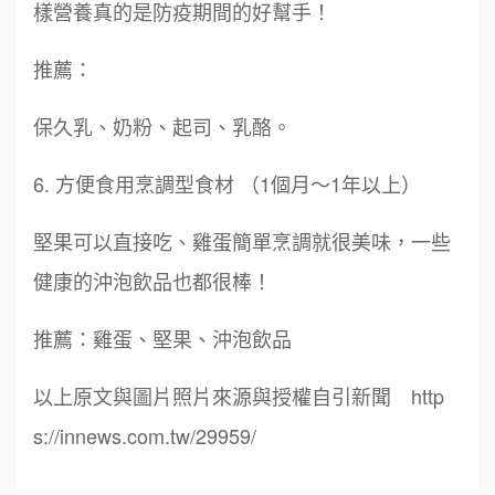
樣營養真的是防疫期間的好幫手！
推薦：
周 先生/小姐
台北
保久乳、奶粉、起司、乳酪。
100萬 ~150萬
加盟預算
6. 方便食用烹調型食材 （1個月～1年以上）
徐 先生/小姐
新北市
鼎威維修
6
50萬~75萬
堅果可以直接吃、雞蛋簡單烹調就很美味，一些
加盟預算
88thai發發泰-泰式飯行家
7
健康的沖泡飲品也都很棒！
何 先生/小姐
台南
呷尚寶
100萬~300萬
8
推薦：雞蛋、堅果、沖泡飲品
加盟預算
SHARE TEA歇腳亭
9
呂 先生/小姐
新竹市
以上原文與圖片照片來源與授權自引新聞 http
200萬~400萬
加盟預算
TEA TOP台灣第一味
s://innews.com.tw/29959/
10
顏 先生/小姐
台北市
Cozy coffee可集咖啡
1