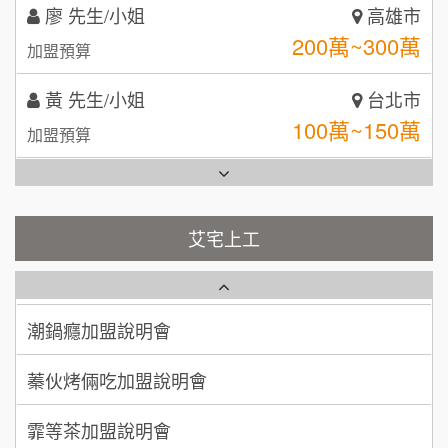
黃 先生/小姐
台北市
日十。早午食加盟說明會
TEA TOP台灣第一味
10
100萬~150萬
加盟預算
拾鑶火鍋加盟說明會
林 先生/小姐
屏東縣
全家加盟說明會
100萬 ~ 200萬
加盟預算
台灣G湯加盟說明會
吳 先生/小姐
屏東縣
100萬~200萬
彭富貴加盟說明會
加盟預算
艾宅上工
藍象廷泰式火鍋加盟說明會
周 先生/小姐
台北
NU PASTA義大利麵加盟說明會
100萬 ~150萬
加盟預算
日十。早午食加盟說明會
潮鍋癮加盟說明會
徐 先生/小姐
新北市
上宇林加盟說明會
蓁伙烤倆吃加盟說明會
50萬~75萬
加盟預算
莫尼早餐Morni加盟說明會
霏等茶加盟說明會
何 先生/小姐
台南