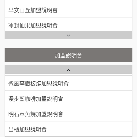
手作功夫茶加盟說明會
100萬~300萬
早安山丘加盟說明會
加盟預算
SHARE TEA歇腳亭加盟說明會
冰封仙果加盟說明會
呂 先生/小姐
新竹市
200萬~400萬
加盟預算
潮味決-湯滷專門店加盟說明會
Ramble Café 漫步藍咖啡加盟說明會
顏 先生/小姐
台北市
鬍子茶加盟說明會
微風亭鐵板燒加盟說明會
加盟說明會
100萬 ~ 200萬
加盟預算
鮮茶道加盟說明會
鮮茶道加盟說明會
廖 先生/小姐
高雄市
微風亭鐵板燒加盟說明會
200萬~300萬
【曉妍美妝】誠徵行政櫃檯
加盟預算
漫步藍咖啡加盟說明會
自助洗衣店誠徵代洗收送人員(台中市)
明石章魚燒加盟說明會
MUSHEN徵SPA美容芳療師
出櫃加盟說明會
日十。早午食加盟說明會