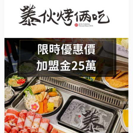
日十。早午食加盟說明會
上宇林加盟說明會
莫尼早餐Morni加盟說明會
手作功夫茶加盟說明會
SHARE TEA歇腳亭加盟說明會
潮味決-湯滷專門店加盟說明會
鬍子茶加盟說明會
鮮茶道加盟說明會
微風亭鐵板燒加盟說明會