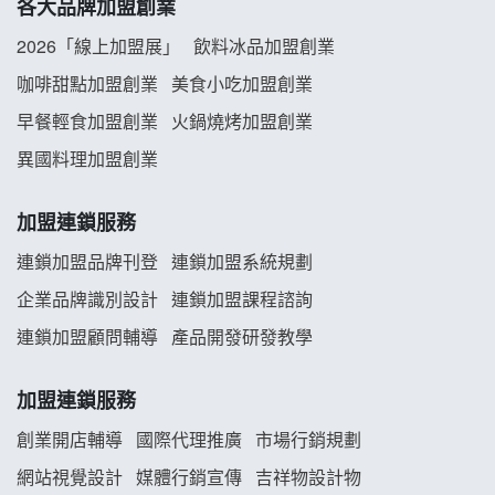
各大品牌加盟創業
拾鑶火鍋加盟說明會
2026「線上加盟展」
飲料冰品加盟創業
阿性情趣無人販售所加盟明會
咖啡甜點加盟創業
美食小吃加盟創業
早餐輕食加盟創業
火鍋燒烤加盟創業
龍涎居好湯加盟說明會
異國料理加盟創業
舒油頭加盟說明會
加盟連鎖服務
韓金量加盟說明會
連鎖加盟品牌刊登
連鎖加盟系統規劃
企業品牌識別設計
連鎖加盟課程諮詢
義氣豐發雞加盟說明會
連鎖加盟顧問輔導
產品開發研發教學
Mr.Wish加盟說明會
加盟連鎖服務
白鬍泡泡 BOHO POPO加盟說明會
創業開店輔導
國際代理推廣
市場行銷規劃
雞咕雞咕加盟說明會
網站視覺設計
媒體行銷宣傳
吉祥物設計物