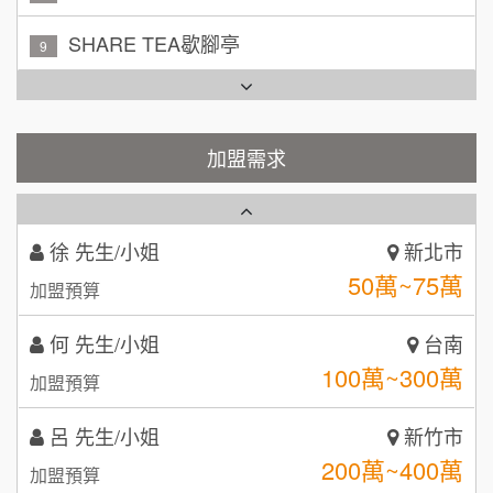
100萬~200萬
加盟預算
TEA TOP台灣第一味
10
周 先生/小姐
台北
Cozy coffee可集咖啡
100萬 ~150萬
1
加盟預算
霏等茶
加盟需求
2
徐 先生/小姐
新北市
50萬~75萬
加盟預算
秉宏小米甜甜圈
3
何 先生/小姐
台南
潮鍋癮
4
100萬~300萬
加盟預算
咖啡LOOK
5
呂 先生/小姐
新竹市
鼎威維修
6
200萬~400萬
加盟預算
【曉妍美妝】誠徵行政櫃檯
88thai發發泰-泰式飯行家
7
顏 先生/小姐
台北市
自助洗衣店誠徵代洗收送人員(台中市)
100萬 ~ 200萬
呷尚寶
加盟預算
8