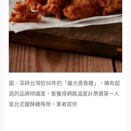
周 先生/小姐
台北
100萬 ~150萬
加盟預算
鼎威維修
6
圖／深耕台灣近50年的「繼光香香雞」，擁有超
徐 先生/小姐
新北市
88thai發發泰-泰式飯行家
7
50萬~75萬
高的品牌辨識度，曾獲得網路溫度計票選第一人
加盟預算
呷尚寶
8
氣台式鹽酥雞殊榮。業者提供
何 先生/小姐
台南
SHARE TEA歇腳亭
100萬~300萬
9
加盟預算
TEA TOP台灣第一味
10