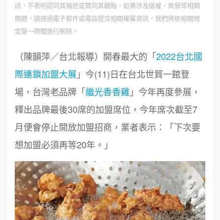
訊，不表明認同其描述或贊同其觀點，如果涉及版權、商譽等相關
問題，請通過電子郵件或電話提交相關權屬資訊，我們將依相關規
定第一時間進行刪除。
（陳韻萍／台北報導）開春最大的「
2022台北國
際連鎖加盟大展
」今(11)日在台北世貿一館登
場，台灣老品牌「
繼光香香雞
」今年再度參展，
釋出品牌最後30席的加盟席位，今年席次截至7
月便會停止開放加盟招商，業者表示：「下次要
想加盟必須再等20年。」