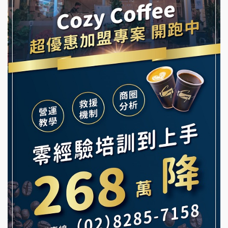
龍涎居好湯加盟說明會
早安山丘加盟說明會
舒油頭加盟說明會
冰封仙果加盟說明會
韓金量加盟說明會
Ramble Café 漫步藍咖啡加盟說明會
義氣豐發雞加盟說明會
微風亭鐵板燒加盟說明會
Mr.Wish加盟說明會
鮮茶道加盟說明會
白鬍泡泡 BOHO POPO加盟說明會
【曉妍美妝】誠徵行政櫃檯
雞咕雞咕加盟說明會
自助洗衣店誠徵代洗收送人員(台中市)
TEA TOP加盟說明會
MUSHEN徵SPA美容芳療師
珍好味臭臭鍋加盟說明會
日十。早午食加盟說明會