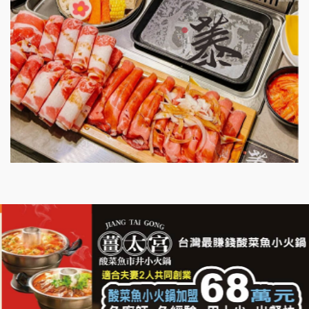
微風亭鐵板燒加盟說明會
漫步藍咖啡加盟說明會
明石章魚燒加盟說明會
出櫃加盟說明會
千香漢堡加盟說明會
七盞茶加盟說明會
拉亞漢堡加盟說明會
杜芳子古味茶鋪加盟說明會
優握握×酸奶大獅加盟說明會