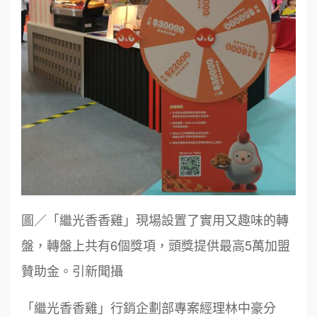
圖／「繼光香香雞」現場設置了實用又趣味的轉
盤，轉盤上共有6個獎項，頭獎提供最高5萬加盟
贊助金。引新聞攝
「繼光香香雞」行銷企劃部專案經理林中豪分