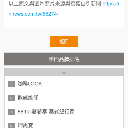
呂 先生/小姐
新竹市
以上原文與圖片照片來源與授權自引新聞
https://i
200萬~400萬
加盟預算
Cozy coffee可集咖啡
nnews.com.tw/55274/
1
顏 先生/小姐
台北市
霏等茶
2
100萬 ~ 200萬
加盟預算
秉宏小米甜甜圈
返回
3
廖 先生/小姐
高雄市
潮鍋癮
4
200萬~300萬
熱門品牌排名
加盟預算
咖啡LOOK
5
黃 先生/小姐
台北市
100萬~150萬
鼎威維修
加盟預算
6
林 先生/小姐
88thai發發泰-泰式飯行家
屏東縣
7
100萬 ~ 200萬
加盟預算
呷尚寶
8
吳 先生/小姐
屏東縣
SHARE TEA歇腳亭
9