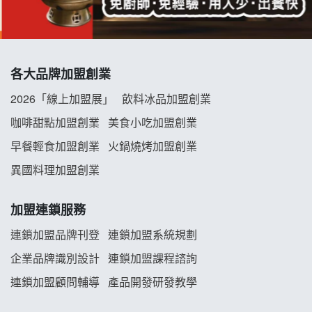
冬城門加盟說明會
拾鑶火鍋加盟說明會
各大品牌加盟創業
阿性情趣無人販售所加盟明會
2026「線上加盟展」
飲料冰品加盟創業
龍涎居好湯加盟說明會
咖啡甜點加盟創業
美食小吃加盟創業
早餐輕食加盟創業
火鍋燒烤加盟創業
舒油頭加盟說明會
異國料理加盟創業
韓金量加盟說明會
加盟連鎖服務
義氣豐發雞加盟說明會
連鎖加盟品牌刊登
連鎖加盟系統規劃
企業品牌識別設計
連鎖加盟課程諮詢
Mr.Wish加盟說明會
連鎖加盟顧問輔導
產品開發研發教學
白鬍泡泡 BOHO POPO加盟說明會