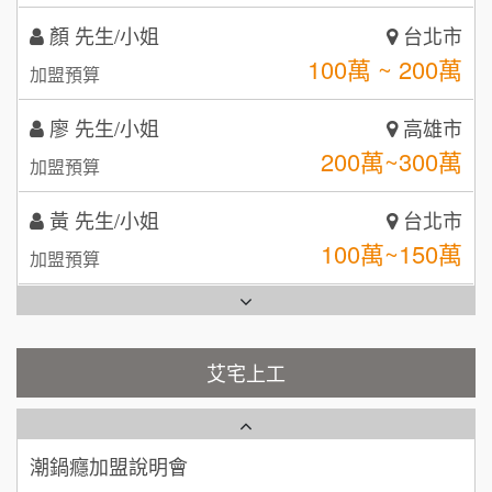
MUSHEN徵SPA美容芳療師
廖 先生/小姐
SHARE TEA歇腳亭
高雄市
9
200萬~300萬
加盟預算
日十。早午食加盟說明會
TEA TOP台灣第一味
10
黃 先生/小姐
台北市
拾鑶火鍋加盟說明會
100萬~150萬
加盟預算
全家加盟說明會
林 先生/小姐
屏東縣
台灣G湯加盟說明會
100萬 ~ 200萬
加盟預算
彭富貴加盟說明會
吳 先生/小姐
屏東縣
100萬~200萬
藍象廷泰式火鍋加盟說明會
加盟預算
NU PASTA義大利麵加盟說明會
艾宅上工
日十。早午食加盟說明會
周 先生/小姐
台北
潮鍋癮加盟說明會
100萬 ~150萬
加盟預算
上宇林加盟說明會
蓁伙烤倆吃加盟說明會