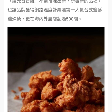
「繼光香香雞」不斷推陳出新，研發新的品項，
也讓品牌獲得網路溫度計票選第一人氣台式鹽酥
雞殊榮，更在海內外展店超過500間。