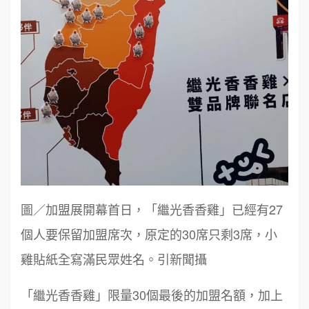
圖／加盟展開幕首日，「繼光香香雞」已經有27
個人要保留加盟席次，原定的30席只剩3席，小
雞貼紙全寫滿民眾姓名。引新聞攝
「繼光香香雞」限量30個最後的加盟名額，加上