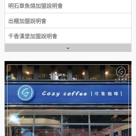
出櫃加盟說明會
日十。早午食加盟說明會
千香漢堡加盟說明會
拾鑶火鍋加盟說明會
七盞茶加盟說明會
全家加盟說明會
拉亞漢堡加盟說明會
台灣G湯加盟說明會
杜芳子古味茶鋪加盟說明會
彭富貴加盟說明會
優握握×酸奶大獅加盟說明會
NU PASTA義大利麵加盟說明會
冬城門加盟說明會
潮鍋癮加盟說明會
拾鑶火鍋加盟說明會
蓁伙烤倆吃加盟說明會
阿性情趣無人販售所加盟明會
霏等茶加盟說明會