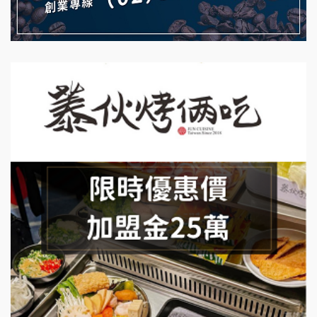
藍象廷泰式火鍋加盟說明會
拾鑶火鍋加盟說明會
日十。早午食加盟說明會
上宇林加盟說明會
莫尼早餐Morni加盟說明會
手作功夫茶加盟說明會
SHARE TEA歇腳亭加盟說明會
潮味決-湯滷專門店加盟說明會
鬍子茶加盟說明會
鮮茶道加盟說明會