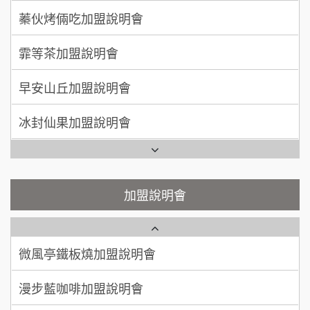
徐 先生/小姐
新北市
莫尼早餐Morni加盟說明會
霏等茶加盟說明會
50萬~75萬
加盟預算
手作功夫茶加盟說明會
早安山丘加盟說明會
何 先生/小姐
台南
SHARE TEA歇腳亭加盟說明會
100萬~300萬
加盟預算
冰封仙果加盟說明會
潮味決-湯滷專門店加盟說明會
呂 先生/小姐
新竹市
Ramble Café 漫步藍咖啡加盟說明會
200萬~400萬
加盟預算
鬍子茶加盟說明會
微風亭鐵板燒加盟說明會
顏 先生/小姐
台北市
鮮茶道加盟說明會
鮮茶道加盟說明會
加盟說明會
100萬 ~ 200萬
加盟預算
微風亭鐵板燒加盟說明會
【曉妍美妝】誠徵行政櫃檯
廖 先生/小姐
高雄市
漫步藍咖啡加盟說明會
200萬~300萬
自助洗衣店誠徵代洗收送人員(台中市)
加盟預算
明石章魚燒加盟說明會
MUSHEN徵SPA美容芳療師