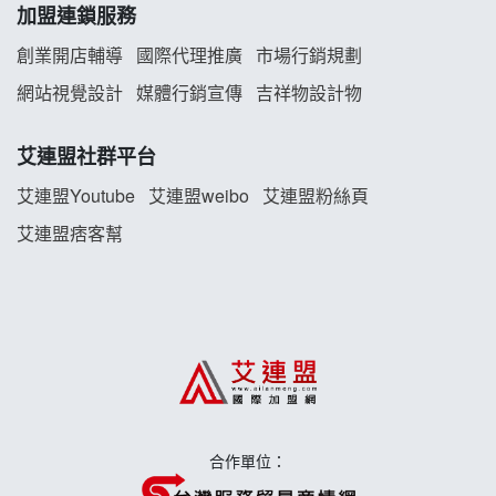
加盟連鎖服務
雞咕雞咕加盟說明會
創業開店輔導
國際代理推廣
市場行銷規劃
TEA TOP加盟說明會
網站視覺設計
媒體行銷宣傳
吉祥物設計物
珍好味臭臭鍋加盟說明會
艾連盟社群平台
藍象廷泰式火鍋加盟說明會
艾連盟Youtube
艾連盟weibo
艾連盟粉絲頁
艾連盟痞客幫
日十。早午食加盟說明會
上宇林加盟說明會
莫尼早餐Morni加盟說明會
手作功夫茶加盟說明會
合作單位：