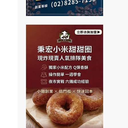
計居家
說明會
義氣豐發雞加盟說明會
微風亭鐵板燒加盟說明會
醬料原
Mr.Wish加盟說明會
盟.台
鮮茶道加盟說明會
店鋪設
白鬍泡泡 BOHO POPO加盟說
【曉妍美妝】誠徵行政櫃檯
明會
盟.
自助洗衣店誠徵代洗收送人員
盟.
雞咕雞咕加盟說明會
(台中市)
.連鎖
MUSHEN徵SPA美容芳療師
TEA TOP加盟說明會
鎖.甜
日十。早午食加盟說明會
餐飲課
珍好味臭臭鍋加盟說明會
程.創
拾鑶火鍋加盟說明會
藍象廷泰式火鍋加盟說明會
.連鎖
日十。早午食加盟說明會
青年創
加盟什