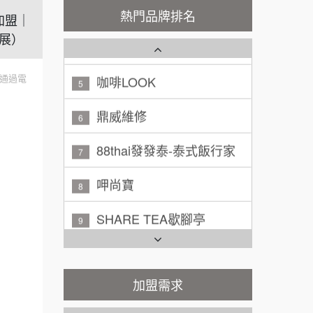
熱門品牌排名
加盟｜
廖 先生/小姐
高雄市
潮鍋癮
4
展）
200萬~300萬
加盟預算
咖啡LOOK
5
通過電
黃 先生/小姐
台北市
鼎威維修
6
100萬~150萬
加盟預算
88thai發發泰-泰式飯行家
7
林 先生/小姐
屏東縣
100萬 ~ 200萬
呷尚寶
加盟預算
8
SHARE TEA歇腳亭
吳 先生/小姐
屏東縣
9
100萬~200萬
加盟預算
TEA TOP台灣第一味
10
周 先生/小姐
台北
Cozy coffee可集咖啡
1
100萬 ~150萬
加盟需求
加盟預算
霏等茶
2