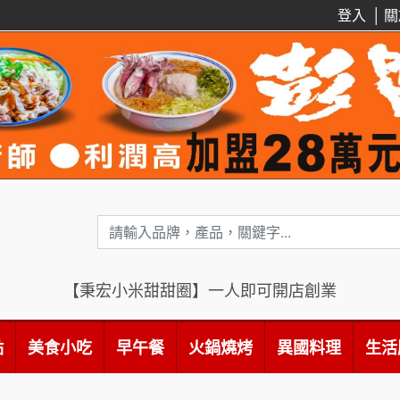
登入
│
關
【秉宏小米甜甜圈】一人即可開店創業
點
美食小吃
早午餐
火鍋燒烤
異國料理
生活