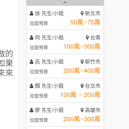
徐 先生/小姐
新北市
秉宏小米甜甜圈
50萬~75萬
3
加盟預算
潮鍋癮
4
何 先生/小姐
台南
100萬~300萬
加盟預算
咖啡LOOK
5
呂 先生/小姐
新竹市
做的
鼎威維修
6
200萬~400萬
如果
加盟預算
88thai發發泰-泰式飯行家
【曉妍美妝】誠徵行政櫃檯
7
來來
顏 先生/小姐
台北市
呷尚寶
自助洗衣店誠徵代洗收送人員
8
100萬 ~ 200萬
加盟預算
(台中市)
SHARE TEA歇腳亭
MUSHEN徵SPA美容芳療師
9
廖 先生/小姐
高雄市
200萬~300萬
TEA TOP台灣第一味
加盟預算
日十。早午食加盟說明會
10
黃 先生/小姐
台北市
拾鑶火鍋加盟說明會