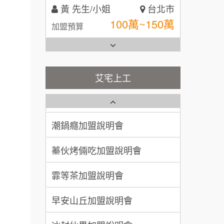
100萬~150萬
加盟預算
全家加盟說明會
林 先生/小姐
屏東縣
台灣G湯加盟說明會
100萬 ~ 200萬
加盟預算
彭富貴加盟說明會
吳 先生/小姐
屏東縣
艾宅上工
藍象廷泰式火鍋加盟說明會
100萬~200萬
NU PASTA義大利麵加盟說明
加盟預算
會
日十。早午食加盟說明會
周 先生/小姐
台北
潮鍋癮加盟說明會
100萬 ~150萬
加盟預算
上宇林加盟說明會
蓁伙烤倆吃加盟說明會
徐 先生/小姐
新北市
莫尼早餐Morni加盟說明會
霏等茶加盟說明會
50萬~75萬
加盟預算
手作功夫茶加盟說明會
早安山丘加盟說明會
何 先生/小姐
台南
SHARE TEA歇腳亭加盟說明會
100萬~300萬
冰封仙果加盟說明會
加盟預算