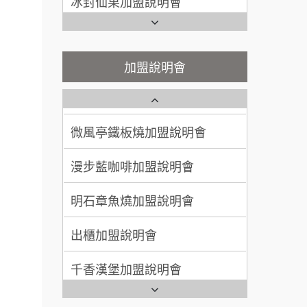
潮味決-湯滷專門店加盟說明會
Ramble Café 漫步藍咖啡加盟
呂 先生/小姐
新竹市
說明會
200萬~400萬
加盟預算
鬍子茶加盟說明會
餐飲連
微風亭鐵板燒加盟說明會
加盟說明會
盟.
顏 先生/小姐
台北市
鮮茶道加盟說明會
鮮茶道加盟說明會
100萬 ~ 200萬
品牌.
加盟預算
微風亭鐵板燒加盟說明會
【曉妍美妝】誠徵行政櫃檯
售.
廖 先生/小姐
高雄市
漫步藍咖啡加盟說明會
大師.店
200萬~300萬
自助洗衣店誠徵代洗收送人員
加盟預算
(台中市)
行銷.
明石章魚燒加盟說明會
MUSHEN徵SPA美容芳療師
營.2
出櫃加盟說明會
創業加
日十。早午食加盟說明會
021
千香漢堡加盟說明會
拾鑶火鍋加盟說明會
鎖加
七盞茶加盟說明會
全家加盟說明會
.路易莎