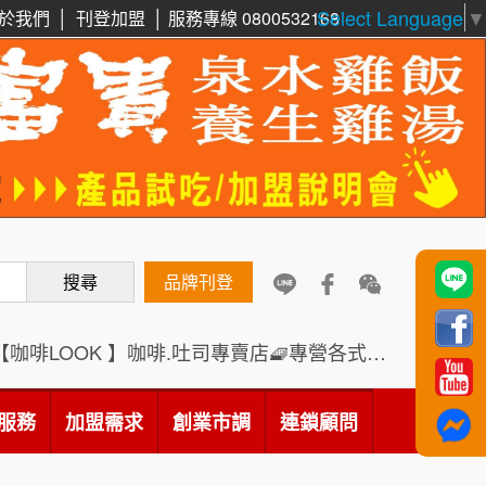
Select Language
▼
於我們
│
刊登加盟
│
服務專線 0800532168
周 先生/小姐
台北
100萬 ~150萬
鼎威維修
加盟預算
6
88thai發發泰-泰式飯行家
徐 先生/小姐
新北市
7
50萬~75萬
加盟預算
呷尚寶
8
何 先生/小姐
台南
SHARE TEA歇腳亭
9
100萬~300萬
搜尋
品牌刊登
加盟預算
TEA TOP台灣第一味
10
呂 先生/小姐
新竹市
【咖啡LOOK 】咖啡.吐司專賣店🧇專營各式創意法式吐司
Cozy coffee可集咖啡
200萬~400萬
1
加盟預算
服務
加盟需求
創業市調
連鎖顧問
霏等茶
2
顏 先生/小姐
台北市
100萬 ~ 200萬
加盟預算
秉宏小米甜甜圈
3