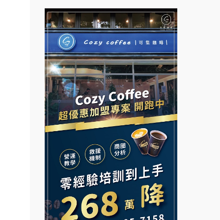
拉亞漢堡加盟說明會
.品牌
台灣G湯加盟說明會
面裝
杜芳子古味茶鋪加盟說明會
彭富貴加盟說明會
店面
優握握×酸奶大獅加盟說明會
NU PASTA義大利麵加盟說明
店裝潢
會
本創業.
冬城門加盟說明會
潮鍋癮加盟說明會
加盟
拾鑶火鍋加盟說明會
蓁伙烤倆吃加盟說明會
邊攤
阿性情趣無人販售所加盟明會
業.創
霏等茶加盟說明會
行動餐
龍涎居好湯加盟說明會
早安山丘加盟說明會
向.
舒油頭加盟說明會
冰封仙果加盟說明會
課程.
.溫泉
韓金量加盟說明會
Ramble Café 漫步藍咖啡加盟