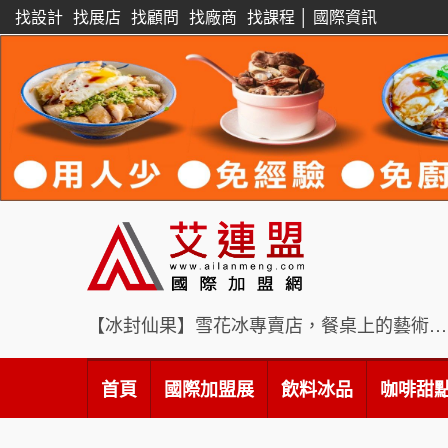
找設計
找展店
找顧問
找廠商
找課程
│
國際資訊
【冰封仙果】雪花冰專賣店，餐桌上的藝術饗宴
首頁
國際加盟展
飲料冰品
咖啡甜