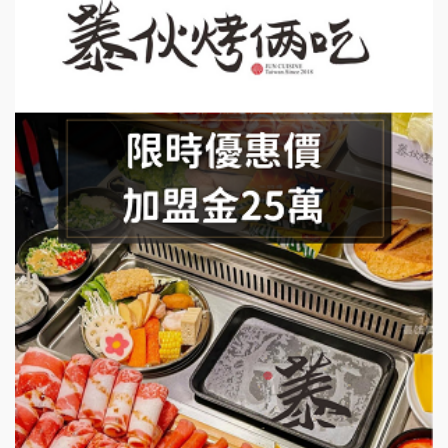
上宇林加盟說明會
莫尼早餐Morni加盟說明會
手作功夫茶加盟說明會
SHARE TEA歇腳亭加盟說明會
潮味決-湯滷專門店加盟說明會
鬍子茶加盟說明會
鮮茶道加盟說明會
微風亭鐵板燒加盟說明會
漫步藍咖啡加盟說明會