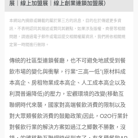
展｜線上加盟展｜線上創業連鎖加盟展）
本網站內摘錄或轉載的屬於第三方的訊息，目的在於傳遞更多資
訊，不表明認同其描述或贊同其觀點，如果涉及版權、商譽等相關
問題，請通過電子郵件或電話提交相關權屬資訊，我們將依相關規
定第一時間進行刪除。
傳統的社區型連鎖餐廳，也不可避免地感受到餐
飲市場的變化與衝擊，行業“三高一低”(原材料成
本高企、房租物業成本高企、人工成本高企以及
利潤普遍降低)的壓力，宏觀環境的改變(移動互
聯網時代來襲，國家對高端餐飲消費的限制以及
對大眾類餐飲消費的鼓勵政策)因此，O2O行業針
對餐飲行業的解決方案如過江之鯽數不勝數，沒
錯，的確移動互聯網時代到來了，有各種餐飲AP