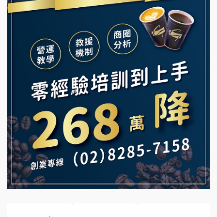
韓金量加盟說明會
Ramble Café 漫步藍咖啡加盟說明會
義氣豐發雞加盟說明會
微風亭鐵板燒加盟說明會
Mr.Wish加盟說明會
鮮茶道加盟說明會
白鬍泡泡 BOHO POPO加盟說明會
【曉妍美妝】誠徵行政櫃檯
雞咕雞咕加盟說明會
自助洗衣店誠徵代洗收送人員(台中市)
TEA TOP加盟說明會
MUSHEN徵SPA美容芳療師
珍好味臭臭鍋加盟說明會
日十。早午食加盟說明會
藍象廷泰式火鍋加盟說明會
拾鑶火鍋加盟說明會
日十。早午食加盟說明會