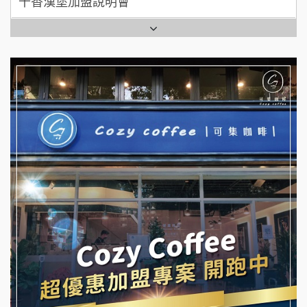
七盞茶加盟說明會
全家加盟說明會
拉亞漢堡加盟說明會
台灣G湯加盟說明會
杜芳子古味茶鋪加盟說明會
彭富貴加盟說明會
優握握×酸奶大獅加盟說明會
NU PASTA義大利麵加盟說明會
冬城門加盟說明會
潮鍋癮加盟說明會
拾鑶火鍋加盟說明會
蓁伙烤倆吃加盟說明會
阿性情趣無人販售所加盟明會
霏等茶加盟說明會
龍涎居好湯加盟說明會
早安山丘加盟說明會
舒油頭加盟說明會
冰封仙果加盟說明會