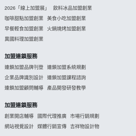
阿性情趣無人販售所加盟明會
2026「線上加盟展」
飲料冰品加盟創業
龍涎居好湯加盟說明會
咖啡甜點加盟創業
美食小吃加盟創業
早餐輕食加盟創業
火鍋燒烤加盟創業
舒油頭加盟說明會
異國料理加盟創業
韓金量加盟說明會
加盟連鎖服務
義氣豐發雞加盟說明會
連鎖加盟品牌刊登
連鎖加盟系統規劃
企業品牌識別設計
連鎖加盟課程諮詢
Mr.Wish加盟說明會
連鎖加盟顧問輔導
產品開發研發教學
白鬍泡泡 BOHO POPO加盟說明會
加盟連鎖服務
雞咕雞咕加盟說明會
創業開店輔導
國際代理推廣
市場行銷規劃
TEA TOP加盟說明會
網站視覺設計
媒體行銷宣傳
吉祥物設計物