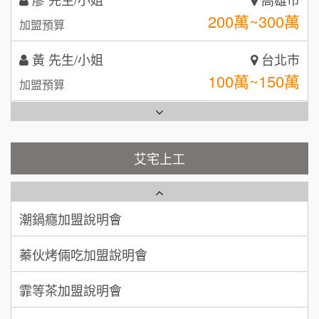
拾鑶火鍋加盟說明會
100萬~150萬
加盟預算
全家加盟說明會
林 先生/小姐
屏東縣
台灣G湯加盟說明會
100萬 ~ 200萬
加盟預算
彭富貴加盟說明會
吳 先生/小姐
屏東縣
100萬~200萬
藍象廷泰式火鍋加盟說明會
加盟預算
NU PASTA義大利麵加盟說明會
艾宅上工
日十。早午食加盟說明會
周 先生/小姐
台北
潮鍋癮加盟說明會
100萬 ~150萬
加盟預算
上宇林加盟說明會
蓁伙烤倆吃加盟說明會
徐 先生/小姐
新北市
莫尼早餐Morni加盟說明會
霏等茶加盟說明會
50萬~75萬
加盟預算
手作功夫茶加盟說明會
早安山丘加盟說明會
何 先生/小姐
台南
SHARE TEA歇腳亭加盟說明會