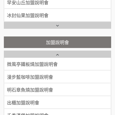
100萬~300萬
加盟預算
冰封仙果加盟說明會
潮味決-湯滷專門店加盟說明會
呂 先生/小姐
新竹市
Ramble Café 漫步藍咖啡加盟說明會
200萬~400萬
加盟預算
鬍子茶加盟說明會
微風亭鐵板燒加盟說明會
顏 先生/小姐
台北市
鮮茶道加盟說明會
鮮茶道加盟說明會
加盟說明會
100萬 ~ 200萬
加盟預算
微風亭鐵板燒加盟說明會
【曉妍美妝】誠徵行政櫃檯
廖 先生/小姐
高雄市
漫步藍咖啡加盟說明會
200萬~300萬
自助洗衣店誠徵代洗收送人員(台中市)
加盟預算
明石章魚燒加盟說明會
MUSHEN徵SPA美容芳療師
出櫃加盟說明會
日十。早午食加盟說明會
千香漢堡加盟說明會
拾鑶火鍋加盟說明會