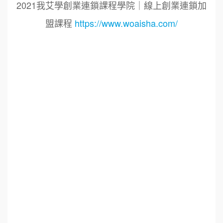
2021我艾學創業連鎖課程學院｜線上創業連鎖加
盟課程
https://www.woaisha.com/
標籤：
2021艾連盟創業連鎖加盟網.線上創業連鎖加盟
展.連鎖加盟.連鎖品牌.加盟創業.創業加盟.加盟品
牌.餐飲連鎖加盟創業.國際加盟展.線上加盟展.餐
飲連鎖.加盟創業.加盟.創業.創業加盟.食品連鎖加
盟.餐飲連鎖加盟.餐廳連鎖加盟.美食連鎖加盟.飲
品連鎖加盟.連鎖.加盟展.加盟規劃.食品連鎖加盟.
加盟經銷代理.找加盟品牌.創業品牌.加盟品牌.餐
飲規劃設計.餐飲設計.餐飲規劃.餐飲顧問.品牌顧
問.品牌設計.商業空間設計.新零售.青年創業圓夢