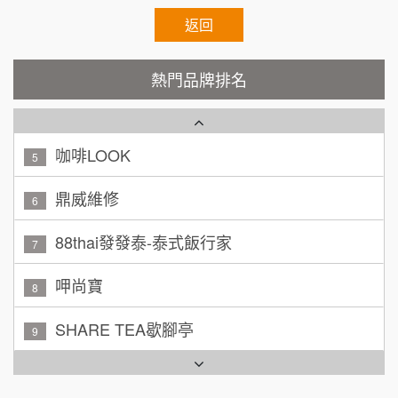
100萬 ~ 200萬
加盟預算
秉宏小米甜甜圈
返回
3
廖 先生/小姐
高雄市
潮鍋癮
4
200萬~300萬
熱門品牌排名
加盟預算
咖啡LOOK
5
黃 先生/小姐
台北市
100萬~150萬
鼎威維修
加盟預算
6
林 先生/小姐
88thai發發泰-泰式飯行家
屏東縣
7
100萬 ~ 200萬
加盟預算
呷尚寶
8
吳 先生/小姐
屏東縣
SHARE TEA歇腳亭
9
100萬~200萬
加盟預算
TEA TOP台灣第一味
10
周 先生/小姐
台北
Cozy coffee可集咖啡
100萬 ~150萬
1
加盟預算