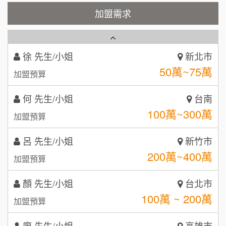
霏等茶
加盟需求
2
徐 先生/小姐
新北市
50萬~75萬
加盟預算
秉宏小米甜甜圈
3
何 先生/小姐
台南
潮鍋癮
4
100萬~300萬
加盟預算
咖啡LOOK
5
呂 先生/小姐
新竹市
鼎威維修
6
200萬~400萬
加盟預算
【曉妍美妝】誠徵行政櫃檯
88thai發發泰-泰式飯行家
7
顏 先生/小姐
台北市
自助洗衣店誠徵代洗收送人員(台中市)
100萬 ~ 200萬
呷尚寶
加盟預算
8
MUSHEN徵SPA美容芳療師
廖 先生/小姐
SHARE TEA歇腳亭
高雄市
9
200萬~300萬
加盟預算
日十。早午食加盟說明會
TEA TOP台灣第一味
10
黃 先生/小姐
台北市