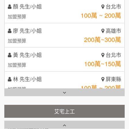
自助洗衣店誠徵代洗收送人員(台中市)
100萬 ~ 200萬
呷尚寶
加盟預算
8
MUSHEN徵SPA美容芳療師
廖 先生/小姐
SHARE TEA歇腳亭
高雄市
9
200萬~300萬
加盟預算
日十。早午食加盟說明會
TEA TOP台灣第一味
10
黃 先生/小姐
台北市
拾鑶火鍋加盟說明會
100萬~150萬
加盟預算
全家加盟說明會
林 先生/小姐
屏東縣
台灣G湯加盟說明會
100萬 ~ 200萬
加盟預算
彭富貴加盟說明會
吳 先生/小姐
屏東縣
100萬~200萬
藍象廷泰式火鍋加盟說明會
加盟預算
NU PASTA義大利麵加盟說明會
艾宅上工
日十。早午食加盟說明會
周 先生/小姐
台北
潮鍋癮加盟說明會
100萬 ~150萬