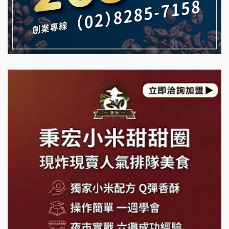
珍好味臭臭鍋加盟說明會
日十。早午食加盟說明會
藍象廷泰式火鍋加盟說明會
拾鑶火鍋加盟說明會
日十。早午食加盟說明會
上宇林加盟說明會
莫尼早餐Morni加盟說明會
手作功夫茶加盟說明會
SHARE TEA歇腳亭加盟說明會
潮味決-湯滷專門店加盟說明會
鬍子茶加盟說明會