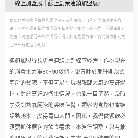
｜線上加盟展｜線上創業連鎖加盟展）
本網站內摘錄或轉載的屬於第三方的訊息，目的在於傳遞更多資
訊，不表明認同其描述或贊同其觀點，如果涉及版權、商譽等相關
問題，請通過電子郵件或電話提交相關權屬資訊，我們將依相關規
定第一時間進行刪除。
連鎖加盟餐飲店串連線上到線下經營，作為現在
的消費主力軍80~90後們，更青睞於那種開放式
廚房的餐廳。不但可以在現場親臨大廚的烹飪過
程，對於烹飪的衛生情況，也能一目了然，及時
享受到熱氣騰騰的美味佳肴，顧客的食慾也會被
調動起來，變得胃口大開。因此，我們做餐飲必
須要抓住顧客的飲食需求，來進行調整，只有能
喚醒年輕人的消費行為，才會吸引到他們的眼