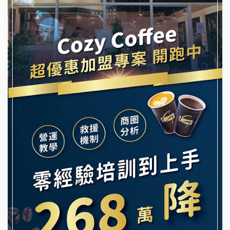
阿性情趣無人販售所加盟明會
霏等茶加盟說明會
龍涎居好湯加盟說明會
早安山丘加盟說明會
舒油頭加盟說明會
冰封仙果加盟說明會
韓金量加盟說明會
Ramble Café 漫步藍咖啡加盟說明會
義氣豐發雞加盟說明會
微風亭鐵板燒加盟說明會
Mr.Wish加盟說明會
鮮茶道加盟說明會
白鬍泡泡 BOHO POPO加盟說明會
【曉妍美妝】誠徵行政櫃檯
雞咕雞咕加盟說明會
自助洗衣店誠徵代洗收送人員(台中市)
TEA TOP加盟說明會
MUSHEN徵SPA美容芳療師