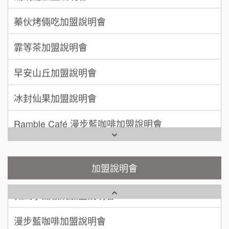
加盟預算
上宇林加盟說明會
蓁伙烤倆吃加盟說明會
徐 先生/小姐
新北市
莫尼早餐Morni加盟說明會
霏等茶加盟說明會
50萬~75萬
加盟預算
手作功夫茶加盟說明會
早安山丘加盟說明會
何 先生/小姐
台南
SHARE TEA歇腳亭加盟說明會
100萬~300萬
加盟預算
冰封仙果加盟說明會
潮味決-湯滷專門店加盟說明會
呂 先生/小姐
新竹市
Ramble Café 漫步藍咖啡加盟說明會
200萬~400萬
加盟預算
鬍子茶加盟說明會
微風亭鐵板燒加盟說明會
顏 先生/小姐
台北市
鮮茶道加盟說明會
鮮茶道加盟說明會
加盟說明會
100萬 ~ 200萬
加盟預算
微風亭鐵板燒加盟說明會
【曉妍美妝】誠徵行政櫃檯
廖 先生/小姐
高雄市
漫步藍咖啡加盟說明會
200萬~300萬
自助洗衣店誠徵代洗收送人員(台中市)
加盟預算