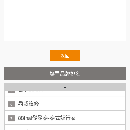
加盟預算
r.Chain.Franchise.Chain.Authorized.Chain.Volun
tary.Chain.franchisee.chain.restaurant
TEA TOP台灣第一味
10
呂 先生/小姐
新竹市
200萬~400萬
加盟預算
Cozy coffee可集咖啡
1
顏 先生/小姐
台北市
霏等茶
2
100萬 ~ 200萬
加盟預算
秉宏小米甜甜圈
返回
3
廖 先生/小姐
高雄市
潮鍋癮
4
200萬~300萬
熱門品牌排名
加盟預算
咖啡LOOK
5
黃 先生/小姐
台北市
100萬~150萬
鼎威維修
加盟預算
6
林 先生/小姐
88thai發發泰-泰式飯行家
屏東縣
7
100萬 ~ 200萬
加盟預算
呷尚寶
8