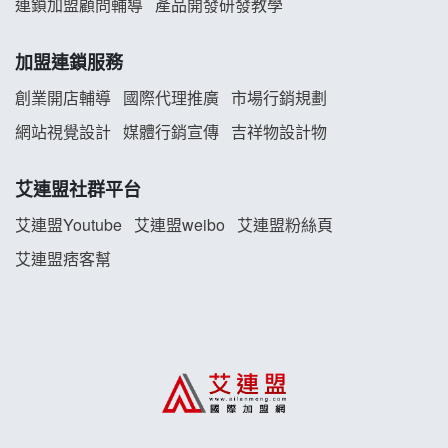
連鎖加盟顧問輔導
產品開發研發教學
白鬍泡泡 BOHO POPO加盟說明會
加盟連鎖服務
雞咕雞咕加盟說明會
創業開店輔導
國際代理推廣
市場行銷規劃
TEA TOP加盟說明會
網站視覺設計
媒體行銷宣傳
吉祥物設計物
珍好味臭臭鍋加盟說明會
艾連盟社群平台
藍象廷泰式火鍋加盟說明會
艾連盟Youtube
艾連盟weibo
艾連盟粉絲頁
艾連盟痞客幫
日十。早午食加盟說明會
上宇林加盟說明會
莫尼早餐Morni加盟說明會
手作功夫茶加盟說明會