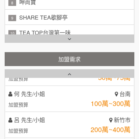
吳 先生/小姐
屏東縣
SHARE TEA歇腳亭
9
100萬~200萬
加盟預算
TEA TOP台灣第一味
10
周 先生/小姐
台北
Cozy coffee可集咖啡
100萬 ~150萬
1
加盟預算
霏等茶
加盟需求
2
徐 先生/小姐
新北市
50萬~75萬
加盟預算
秉宏小米甜甜圈
3
何 先生/小姐
台南
潮鍋癮
4
100萬~300萬
加盟預算
咖啡LOOK
5
呂 先生/小姐
新竹市
鼎威維修
6
200萬~400萬
加盟預算
【曉妍美妝】誠徵行政櫃檯
88thai發發泰-泰式飯行家
7
顏 先生/小姐
台北市