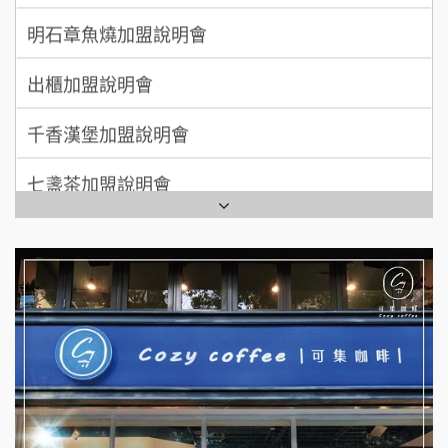
明石章魚燒加盟說明會
MUSHEN徵SPA美容芳療師
出櫃加盟說明會
日十。早午食加盟說明會
千香漢堡加盟說明會
拾鑶火鍋加盟說明會
七盞茶加盟說明會
全家加盟說明會
拉亞漢堡加盟說明會
台灣G湯加盟說明會
杜芳子古味茶鋪加盟說明會
彭富貴加盟說明會
優握握×酸奶大獅加盟說明會
NU PASTA義大利麵加盟說明會
冬城門加盟說明會
潮鍋癮加盟說明會
拾鑶火鍋加盟說明會
蓁伙烤倆吃加盟說明會