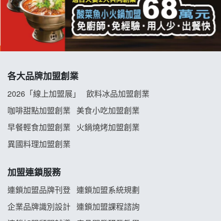
優握握×酸奶大獅加盟說明會
冬城門加盟說明會
拾鑶火鍋加盟說明會
各大品牌加盟創業
阿性情趣無人販售所加盟明會
2026「線上加盟展」
飲料冰品加盟創業
龍涎居好湯加盟說明會
咖啡甜點加盟創業
美食小吃加盟創業
早餐輕食加盟創業
火鍋燒烤加盟創業
舒油頭加盟說明會
異國料理加盟創業
韓金量加盟說明會
加盟連鎖服務
義氣豐發雞加盟說明會
連鎖加盟品牌刊登
連鎖加盟系統規劃
企業品牌識別設計
連鎖加盟課程諮詢
Mr.Wish加盟說明會