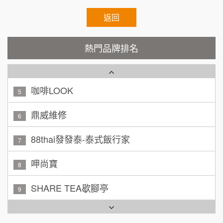
100萬 ~ 200萬
加盟預算
秉宏小米甜甜圈
返回
3
廖 先生/小姐
高雄市
潮鍋癮
200萬~300萬
4
熱門品牌排名
加盟預算
咖啡LOOK
5
黃 先生/小姐
台北市
100萬~150萬
鼎威維修
加盟預算
6
林 先生/小姐
屏東縣
88thai發發泰-泰式飯行家
7
100萬 ~ 200萬
加盟預算
呷尚寶
8
吳 先生/小姐
屏東縣
SHARE TEA歇腳亭
9
100萬~200萬
加盟預算
TEA TOP台灣第一味
10
周 先生/小姐
台北
100萬 ~150萬
Cozy coffee可集咖啡
1
加盟預算