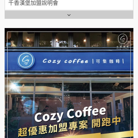
七盞茶加盟說明會
全家加盟說明會
拉亞漢堡加盟說明會
台灣G湯加盟說明會
杜芳子古味茶鋪加盟說明會
彭富貴加盟說明會
優握握×酸奶大獅加盟說明會
NU PASTA義大利麵加盟說明會
冬城門加盟說明會
潮鍋癮加盟說明會
拾鑶火鍋加盟說明會
蓁伙烤倆吃加盟說明會
阿性情趣無人販售所加盟明會
霏等茶加盟說明會
龍涎居好湯加盟說明會
早安山丘加盟說明會
舒油頭加盟說明會
冰封仙果加盟說明會