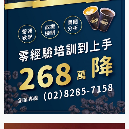
韓金量加盟說明會
Ramble Café 漫步藍咖啡加盟說明會
義氣豐發雞加盟說明會
微風亭鐵板燒加盟說明會
Mr.Wish加盟說明會
鮮茶道加盟說明會
白鬍泡泡 BOHO POPO加盟說明會
【曉妍美妝】誠徵行政櫃檯
雞咕雞咕加盟說明會
自助洗衣店誠徵代洗收送人員(台中市)
TEA TOP加盟說明會
MUSHEN徵SPA美容芳療師
珍好味臭臭鍋加盟說明會
日十。早午食加盟說明會
藍象廷泰式火鍋加盟說明會
拾鑶火鍋加盟說明會
日十。早午食加盟說明會