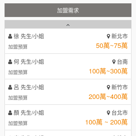
霏等茶
加盟需求
徐 先生/小姐
新北市
2
50萬~75萬
加盟預算
秉宏小米甜甜圈
3
何 先生/小姐
台南
潮鍋癮
4
100萬~300萬
加盟預算
咖啡LOOK
5
呂 先生/小姐
新竹市
鼎威維修
200萬~400萬
6
加盟預算
【曉妍美妝】誠徵行政櫃檯
88thai發發泰-泰式飯行家
7
顏 先生/小姐
台北市
自助洗衣店誠徵代洗收送人員(台中市)
100萬 ~ 200萬
呷尚寶
加盟預算
8
MUSHEN徵SPA美容芳療師
廖 先生/小姐
高雄市
SHARE TEA歇腳亭
9
200萬~300萬
加盟預算
日十。早午食加盟說明會
TEA TOP台灣第一味
10