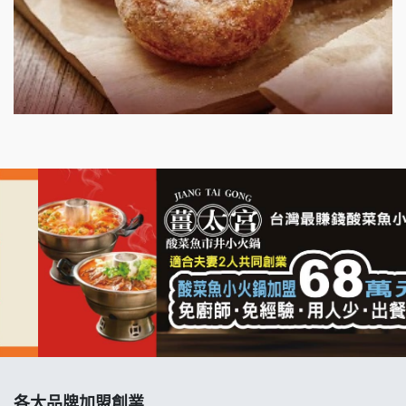
明石章魚燒加盟說明會
出櫃加盟說明會
千香漢堡加盟說明會
七盞茶加盟說明會
拉亞漢堡加盟說明會
杜芳子古味茶鋪加盟說明會
優握握×酸奶大獅加盟說明會
冬城門加盟說明會
拾鑶火鍋加盟說明會
各大品牌加盟創業