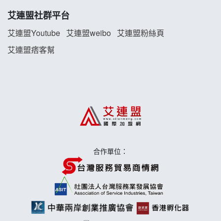
珍好味臭臭鍋加盟說明會
艾連盟社群平台
藍象廷泰式火鍋加盟說明會
艾連盟Youtube
艾連盟weibo
艾連盟粉絲頁
艾連盟痞客幫
日十。早午食加盟說明會
上宇林加盟說明會
莫尼早餐Morni加盟說明會
手作功夫茶加盟說明會
合作單位：