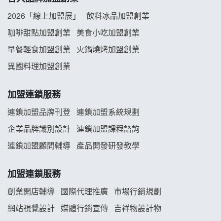
阿性情趣無人販售所加盟明會
2026「線上加盟展」
飲料冰品加盟創業
龍涎居好湯加盟說明會
咖啡甜點加盟創業
美食小吃加盟創業
早餐輕食加盟創業
火鍋燒烤加盟創業
舒油頭加盟說明會
異國料理加盟創業
韓金量加盟說明會
加盟連鎖服務
義氣豐發雞加盟說明會
連鎖加盟品牌刊登
連鎖加盟系統規劃
企業品牌識別設計
連鎖加盟課程諮詢
Mr.Wish加盟說明會
連鎖加盟顧問輔導
產品開發研發教學
白鬍泡泡 BOHO POPO加盟說明會
加盟連鎖服務
雞咕雞咕加盟說明會
創業開店輔導
國際代理推廣
市場行銷規劃
TEA TOP加盟說明會
網站視覺設計
媒體行銷宣傳
吉祥物設計物