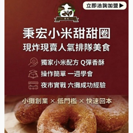
上宇林加盟說明會
莫尼早餐Morni加盟說明會
手作功夫茶加盟說明會
SHARE TEA歇腳亭加盟說明會
潮味決-湯滷專門店加盟說明會
鬍子茶加盟說明會
鮮茶道加盟說明會
微風亭鐵板燒加盟說明會
漫步藍咖啡加盟說明會