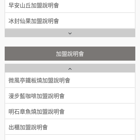
100萬~300萬
SHARE TEA歇腳亭加盟說明會
加盟預算
冰封仙果加盟說明會
潮味決-湯滷專門店加盟說明會
呂 先生/小姐
新竹市
Ramble Café 漫步藍咖啡加盟說明會
200萬~400萬
加盟預算
鬍子茶加盟說明會
微風亭鐵板燒加盟說明會
顏 先生/小姐
台北市
鮮茶道加盟說明會
鮮茶道加盟說明會
加盟說明會
100萬 ~ 200萬
加盟預算
微風亭鐵板燒加盟說明會
【曉妍美妝】誠徵行政櫃檯
廖 先生/小姐
高雄市
漫步藍咖啡加盟說明會
200萬~300萬
自助洗衣店誠徵代洗收送人員(台中市)
加盟預算
明石章魚燒加盟說明會
MUSHEN徵SPA美容芳療師
出櫃加盟說明會
日十。早午食加盟說明會
千香漢堡加盟說明會
拾鑶火鍋加盟說明會