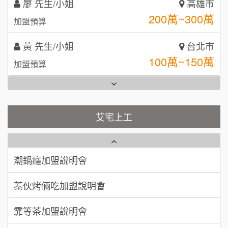
黃 先生/小姐
台北市
拾鑶火鍋加盟說明會
100萬~150萬
加盟預算
全家加盟說明會
林 先生/小姐
屏東縣
台灣G湯加盟說明會
100萬 ~ 200萬
加盟預算
彭富貴加盟說明會
吳 先生/小姐
屏東縣
100萬~200萬
藍象廷泰式火鍋加盟說明會
加盟預算
NU PASTA義大利麵加盟說明會
艾宅上工
日十。早午食加盟說明會
周 先生/小姐
台北
潮鍋癮加盟說明會
100萬 ~150萬
加盟預算
上宇林加盟說明會
蓁伙烤倆吃加盟說明會
徐 先生/小姐
新北市
莫尼早餐Morni加盟說明會
霏等茶加盟說明會
50萬~75萬
加盟預算
手作功夫茶加盟說明會
早安山丘加盟說明會
何 先生/小姐
台南