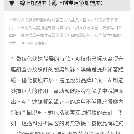
業｜線上加盟展｜線上創業連鎖加盟展）
本網站內摘錄或轉載的屬於第三方的訊息，目的在於傳遞更多資
訊，不表明認同其描述或贊同其觀點，如果涉及版權、商譽等相關
問題，請通過電子郵件或電話提交相關權屬資訊，我們將依相關規
定第一時間進行刪除。
在數位化快速發展的時代，AI技術已經成為提升
連鎖盟餐飲設計的關鍵利器。無論是提升顧客體
驗、優化餐廳布局，還是設計品牌形象，AI都能
發揮巨大的作用，幫助餐飲品牌在競爭中脫穎而
出。AI在連鎖餐飲設計中的應用不僅限於餐廳內
部的空間規劃，還包括顧客互動體驗的設計。例
如，透過AI分析顧客的消費數據，餐飲品牌能夠
了解顧客的需求，進而調整菜單設計和菜品搭