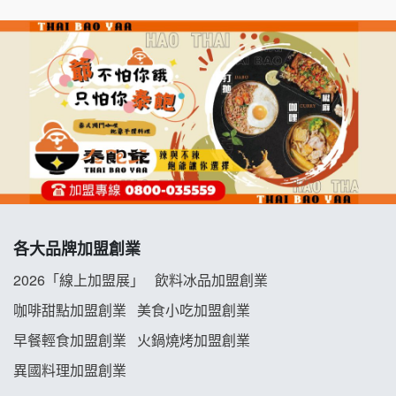
千香漢堡加盟說明會
七盞茶加盟說明會
拉亞漢堡加盟說明會
杜芳子古味茶鋪加盟說明會
優握握×酸奶大獅加盟說明會
冬城門加盟說明會
各大品牌加盟創業
拾鑶火鍋加盟說明會
2026「線上加盟展」
飲料冰品加盟創業
阿性情趣無人販售所加盟明會
咖啡甜點加盟創業
美食小吃加盟創業
早餐輕食加盟創業
火鍋燒烤加盟創業
龍涎居好湯加盟說明會
異國料理加盟創業