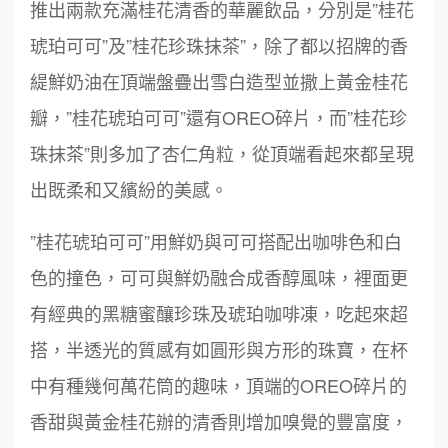
推出兩款充滿桂花清香的華麗飲品，分別是”桂花
琥珀可可”及”桂花珍珠抹茶”，除了都以招牌的香
緹鮮奶油在頂端盤疊出雪白造型並撒上黃金桂花
瓣，”桂花琥珀可可”還有OREO碎片，而”桂花珍
珠抹茶”則多加了杏仁角粒，從頂端看起來都呈現
出既柔和又繽紛的美感。
”桂花琥珀可可”用鮮奶與可可搭配出咖啡色和白
色的撞色，可可與鮮奶融合成香醇風味，裡面更
有經典的黑糖蜜釀珍珠及琥珀咖啡凍，吃起來超
搭，半透光的質感有如圓形與方形的珠寶，在杯
中有種幾何萬花筒的趣味，頂端的OREO碎片的
香甜與黃金桂花辦的清香則增加嗅覺的豐富度，