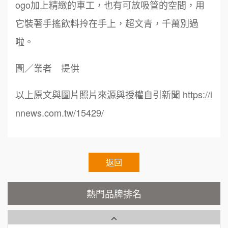
ogo加上精緻的車工，也有可放吸管的空間，用
周 先生/小姐
台北
鼎威維修
6
100萬 ~150萬
它裝著手搖飲料拎在手上，超文青，千萬別過
加盟預算
88thai發發泰-泰式飯行家
7
啦。
徐 先生/小姐
新北市
呷尚寶
50萬~75萬
8
加盟預算
圖／業者 提供
SHARE TEA歇腳亭
9
何 先生/小姐
台南
以上原文與圖片照片來源與授權自引新聞 https://i
100萬~300萬
加盟預算
TEA TOP台灣第一味
nnews.com.tw/15429/
10
呂 先生/小姐
新竹市
Cozy coffee可集咖啡
1
200萬~400萬
加盟預算
霏等茶
返回
2
顏 先生/小姐
台北市
秉宏小米甜甜圈
3
100萬 ~ 200萬
熱門品牌排名
加盟預算
潮鍋癮
4
廖 先生/小姐
高雄市