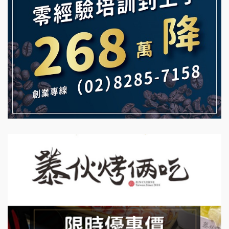
鮮茶道加盟說明會
白鬍泡泡 BOHO POPO加盟說明會
【曉妍美妝】誠徵行政櫃檯
雞咕雞咕加盟說明會
自助洗衣店誠徵代洗收送人員(台中市)
TEA TOP加盟說明會
MUSHEN徵SPA美容芳療師
珍好味臭臭鍋加盟說明會
日十。早午食加盟說明會
藍象廷泰式火鍋加盟說明會
拾鑶火鍋加盟說明會
日十。早午食加盟說明會
上宇林加盟說明會
莫尼早餐Morni加盟說明會
手作功夫茶加盟說明會