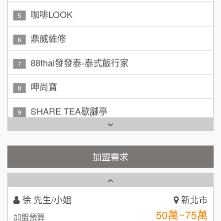
200萬~300萬
咖啡LOOK
加盟預算
5
黃 先生/小姐
鼎威維修
台北市
6
100萬~150萬
加盟預算
88thai發發泰-泰式飯行家
7
林 先生/小姐
屏東縣
呷尚寶
8
100萬 ~ 200萬
加盟預算
SHARE TEA歇腳亭
9
吳 先生/小姐
屏東縣
TEA TOP台灣第一味
100萬~200萬
10
加盟預算
Cozy coffee可集咖啡
加盟需求
1
周 先生/小姐
台北
100萬 ~150萬
加盟預算
霏等茶
2
徐 先生/小姐
新北市
秉宏小米甜甜圈
3
50萬~75萬
加盟預算