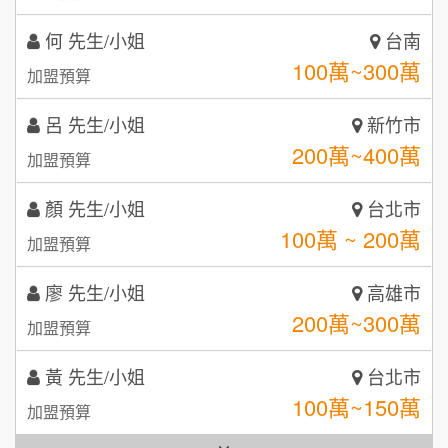
潮鍋癮
4
何 先生/小姐
台南
咖啡LOOK
5
100萬~300萬
加盟預算
鼎威維修
6
呂 先生/小姐
新竹市
【曉妍美妝】誠徵行政櫃檯
200萬~400萬
88thai發發泰-泰式飯行家
加盟預算
7
自助洗衣店誠徵代洗收送人員(台中市)
顏 先生/小姐
呷尚寶
台北市
8
100萬 ~ 200萬
加盟預算
MUSHEN徵SPA美容芳療師
SHARE TEA歇腳亭
9
廖 先生/小姐
高雄市
日十。早午食加盟說明會
TEA TOP台灣第一味
10
200萬~300萬
加盟預算
拾鑶火鍋加盟說明會
黃 先生/小姐
台北市
全家加盟說明會
100萬~150萬
加盟預算