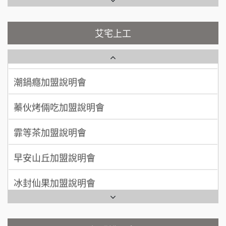
台灣G湯加盟說明會
林 先生/小姐
屏東縣
100萬 ~ 200萬
加盟預算
彭富貴加盟說明會
艾宅上工
藍象廷泰式火鍋加盟說明會
吳 先生/小姐
屏東縣
NU PASTA義大利麵加盟說明會
100萬~200萬
加盟預算
日十。早午食加盟說明會
潮鍋癮加盟說明會
周 先生/小姐
台北
上宇林加盟說明會
蓁伙烤倆吃加盟說明會
100萬 ~150萬
加盟預算
莫尼早餐Morni加盟說明會
霏等茶加盟說明會
徐 先生/小姐
新北市
手作功夫茶加盟說明會
50萬~75萬
加盟預算
早安山丘加盟說明會
SHARE TEA歇腳亭加盟說明會
何 先生/小姐
台南
冰封仙果加盟說明會
100萬~300萬
加盟預算
潮味決-湯滷專門店加盟說明會
Ramble Café 漫步藍咖啡加盟說明會
呂 先生/小姐
新竹市
鬍子茶加盟說明會