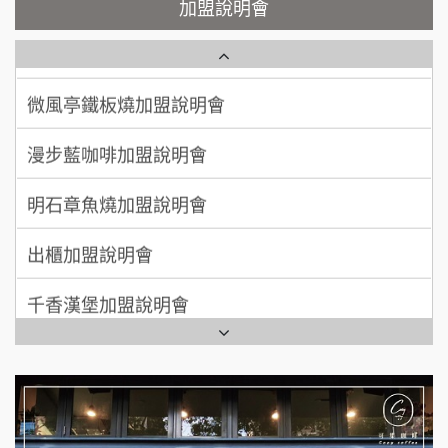
微風亭鐵板燒加盟說明會
加盟說明會
200萬~400萬
加盟預算
鮮茶道加盟說明會
鮮茶道加盟說明會
顏 先生/小姐
台北市
微風亭鐵板燒加盟說明會
100萬 ~ 200萬
【曉妍美妝】誠徵行政櫃檯
加盟預算
漫步藍咖啡加盟說明會
廖 先生/小姐
高雄市
自助洗衣店誠徵代洗收送人員(台中市)
200萬~300萬
加盟預算
明石章魚燒加盟說明會
MUSHEN徵SPA美容芳療師
出櫃加盟說明會
日十。早午食加盟說明會
千香漢堡加盟說明會
拾鑶火鍋加盟說明會
七盞茶加盟說明會
全家加盟說明會
拉亞漢堡加盟說明會
台灣G湯加盟說明會
杜芳子古味茶鋪加盟說明會