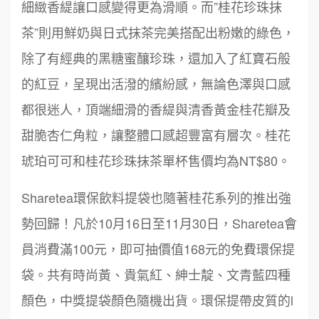
細緻香緹讓口感變得更為滑順。而”桂花珍珠抹
茶”則用鮮奶與日式抹茶完美搭配出粉嫩的綠色，
除了有經典的黑糖蜜釀珍珠，還加入了紅寶石般
的紅豆，呈現出活潑的繽紛感，無論色澤與口感
都很迷人，頂端細滑的香緹與清香黃金桂花瓣及
甜脆杏仁角粒，讓整體口感超豐富有層次。桂花
琥珀可可和桂花珍珠抹茶單杯售價均為NT$80。
Sharetea環保飲料提袋也隨著桂花系列的推出強
勢回歸！凡於10月16日至11月30日，Sharetea會
員消費滿100元，即可抽價值168元的免費環保提
袋。共有時尚黃、貴氣紅、紳士靛、文青藍四種
顏色，中獎提袋顏色隨機出貨。環保提帶皮質的l