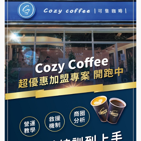
彭富貴加盟說明會
優握握×酸奶大獅加盟說明會
NU PASTA義大利麵加盟說明會
冬城門加盟說明會
潮鍋癮加盟說明會
拾鑶火鍋加盟說明會
蓁伙烤倆吃加盟說明會
阿性情趣無人販售所加盟明會
霏等茶加盟說明會
龍涎居好湯加盟說明會
早安山丘加盟說明會
舒油頭加盟說明會
冰封仙果加盟說明會
韓金量加盟說明會
Ramble Café 漫步藍咖啡加盟說明會
義氣豐發雞加盟說明會
微風亭鐵板燒加盟說明會
Mr.Wish加盟說明會