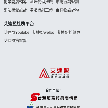
創業開店輔導
國際代理推廣
市場行銷規劃
雞咕雞咕加盟說明會
網站視覺設計
媒體行銷宣傳
吉祥物設計物
TEA TOP加盟說明會
艾連盟社群平台
珍好味臭臭鍋加盟說明會
艾連盟Youtube
艾連盟weibo
艾連盟粉絲頁
艾連盟痞客幫
藍象廷泰式火鍋加盟說明會
日十。早午食加盟說明會
上宇林加盟說明會
莫尼早餐Morni加盟說明會
合作單位：
手作功夫茶加盟說明會