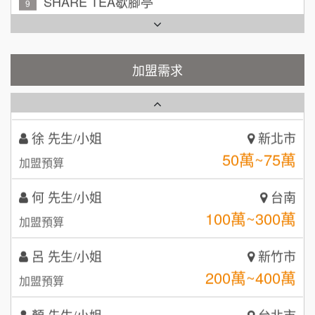
吳 先生/小姐
屏東縣
TEA TOP台灣第一味
100萬~200萬
10
加盟預算
Cozy coffee可集咖啡
加盟需求
1
周 先生/小姐
台北
100萬 ~150萬
加盟預算
霏等茶
2
徐 先生/小姐
新北市
秉宏小米甜甜圈
3
50萬~75萬
加盟預算
潮鍋癮
4
何 先生/小姐
台南
咖啡LOOK
5
100萬~300萬
加盟預算
鼎威維修
6
呂 先生/小姐
新竹市
【曉妍美妝】誠徵行政櫃檯
200萬~400萬
88thai發發泰-泰式飯行家
加盟預算
7
自助洗衣店誠徵代洗收送人員(台中市)
顏 先生/小姐
呷尚寶
台北市
8