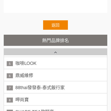
TEA TOP台灣第一味
10
呂 先生/小姐
新竹市
Cozy coffee可集咖啡
1
200萬~400萬
加盟預算
霏等茶
返回
2
顏 先生/小姐
台北市
秉宏小米甜甜圈
3
100萬 ~ 200萬
熱門品牌排名
加盟預算
潮鍋癮
4
廖 先生/小姐
高雄市
200萬~300萬
咖啡LOOK
加盟預算
5
黃 先生/小姐
鼎威維修
台北市
6
100萬~150萬
加盟預算
88thai發發泰-泰式飯行家
7
林 先生/小姐
屏東縣
呷尚寶
8
100萬 ~ 200萬
加盟預算
SHARE TEA歇腳亭
9