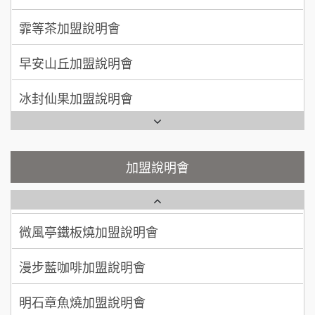
莫尼早餐Morni加盟說明會
霏等茶加盟說明會
徐 先生/小姐
新北市
手作功夫茶加盟說明會
50萬~75萬
加盟預算
早安山丘加盟說明會
SHARE TEA歇腳亭加盟說明會
何 先生/小姐
台南
冰封仙果加盟說明會
100萬~300萬
加盟預算
潮味決-湯滷專門店加盟說明會
Ramble Café 漫步藍咖啡加盟說明會
呂 先生/小姐
新竹市
鬍子茶加盟說明會
微風亭鐵板燒加盟說明會
加盟說明會
200萬~400萬
加盟預算
鮮茶道加盟說明會
鮮茶道加盟說明會
顏 先生/小姐
台北市
微風亭鐵板燒加盟說明會
100萬 ~ 200萬
【曉妍美妝】誠徵行政櫃檯
加盟預算
漫步藍咖啡加盟說明會
廖 先生/小姐
高雄市
自助洗衣店誠徵代洗收送人員(台中市)
200萬~300萬
加盟預算
明石章魚燒加盟說明會
MUSHEN徵SPA美容芳療師