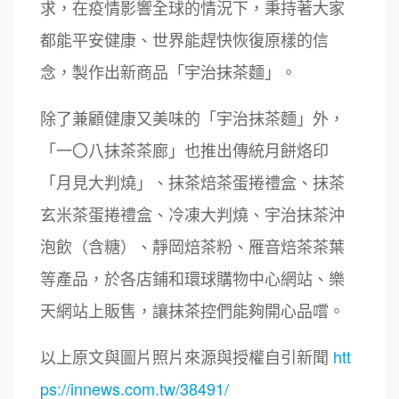
求，在疫情影響全球的情況下，秉持著大家
都能平安健康、世界能趕快恢復原樣的信
念，製作出新商品「宇治抹茶麵」。
除了兼顧健康又美味的「宇治抹茶麵」外，
「一〇八抹茶茶廊」也推出傳統月餅烙印
「月見大判燒」、抹茶焙茶蛋捲禮盒、抹茶
玄米茶蛋捲禮盒、冷凍大判燒、宇治抹茶沖
周 先生/小姐
台北
鼎威維修
6
100萬 ~150萬
泡飲（含糖）、靜岡焙茶粉、雁音焙茶茶葉
加盟預算
88thai發發泰-泰式飯行家
7
等產品，於各店鋪和環球購物中心網站、樂
徐 先生/小姐
新北市
天網站上販售，讓抹茶控們能夠開心品嚐。
呷尚寶
50萬~75萬
8
加盟預算
以上原文與圖片照片來源與授權自引新聞
htt
SHARE TEA歇腳亭
9
何 先生/小姐
台南
ps://innews.com.tw/38491/
100萬~300萬
加盟預算