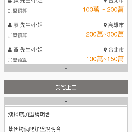
100萬 ~ 200萬
加盟預算
MUSHEN徵SPA美容芳療師
SHARE TEA歇腳亭
9
廖 先生/小姐
高雄市
日十。早午食加盟說明會
TEA TOP台灣第一味
10
200萬~300萬
加盟預算
拾鑶火鍋加盟說明會
黃 先生/小姐
台北市
全家加盟說明會
100萬~150萬
加盟預算
台灣G湯加盟說明會
林 先生/小姐
屏東縣
100萬 ~ 200萬
加盟預算
彭富貴加盟說明會
艾宅上工
藍象廷泰式火鍋加盟說明會
吳 先生/小姐
屏東縣
NU PASTA義大利麵加盟說明會
100萬~200萬
加盟預算
日十。早午食加盟說明會
潮鍋癮加盟說明會
周 先生/小姐
台北
上宇林加盟說明會
蓁伙烤倆吃加盟說明會
100萬 ~150萬
加盟預算