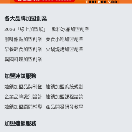
冬城門加盟說明會
各大品牌加盟創業
拾鑶火鍋加盟說明會
2026「線上加盟展」
飲料冰品加盟創業
阿性情趣無人販售所加盟明會
咖啡甜點加盟創業
美食小吃加盟創業
早餐輕食加盟創業
火鍋燒烤加盟創業
龍涎居好湯加盟說明會
異國料理加盟創業
舒油頭加盟說明會
加盟連鎖服務
韓金量加盟說明會
連鎖加盟品牌刊登
連鎖加盟系統規劃
企業品牌識別設計
連鎖加盟課程諮詢
義氣豐發雞加盟說明會
連鎖加盟顧問輔導
產品開發研發教學
Mr.Wish加盟說明會
加盟連鎖服務
白鬍泡泡 BOHO POPO加盟說明會