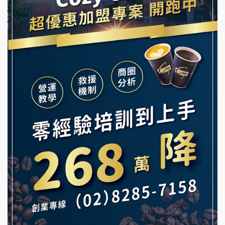
龍涎居好湯加盟說明會
早安山丘加盟說明會
舒油頭加盟說明會
冰封仙果加盟說明會
韓金量加盟說明會
Ramble Café 漫步藍咖啡加盟說明會
義氣豐發雞加盟說明會
微風亭鐵板燒加盟說明會
Mr.Wish加盟說明會
鮮茶道加盟說明會
白鬍泡泡 BOHO POPO加盟說明會
【曉妍美妝】誠徵行政櫃檯
雞咕雞咕加盟說明會
自助洗衣店誠徵代洗收送人員(台中市)
TEA TOP加盟說明會
MUSHEN徵SPA美容芳療師
珍好味臭臭鍋加盟說明會
日十。早午食加盟說明會