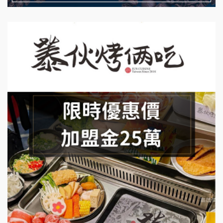
藍象廷泰式火鍋加盟說明會
拾鑶火鍋加盟說明會
日十。早午食加盟說明會
上宇林加盟說明會
莫尼早餐Morni加盟說明會
手作功夫茶加盟說明會
SHARE TEA歇腳亭加盟說明會
潮味決-湯滷專門店加盟說明會
鬍子茶加盟說明會
鮮茶道加盟說明會