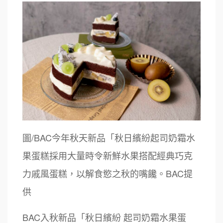
圖/BAC今年秋天新品「秋日繽紛起司奶霜水
果蛋糕採用大量時令新鮮水果搭配經典巧克
力戚風蛋糕，以解食慾之秋的嘴饞。BAC提
供
BAC入秋新品「秋日繽紛 起司奶霜水果蛋