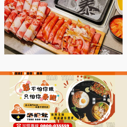
微風亭鐵板燒加盟說明會
漫步藍咖啡加盟說明會
明石章魚燒加盟說明會
出櫃加盟說明會
千香漢堡加盟說明會
七盞茶加盟說明會
拉亞漢堡加盟說明會
杜芳子古味茶鋪加盟說明會
優握握×酸奶大獅加盟說明會