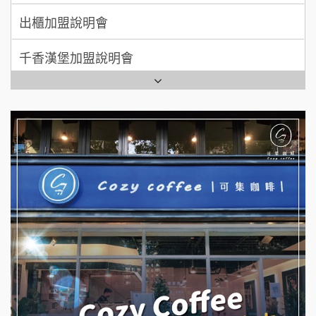
出櫃加盟說明會
日十。早午食加盟說明會
千香漢堡加盟說明會
拾鑶火鍋加盟說明會
七盞茶加盟說明會
全家加盟說明會
拉亞漢堡加盟說明會
台灣G湯加盟說明會
杜芳子古味茶鋪加盟說明會
彭富貴加盟說明會
優握握×酸奶大獅加盟說明會
NU PASTA義大利麵加盟說明會
冬城門加盟說明會
潮鍋癮加盟說明會
拾鑶火鍋加盟說明會
蓁伙烤倆吃加盟說明會
阿性情趣無人販售所加盟明會
霏等茶加盟說明會