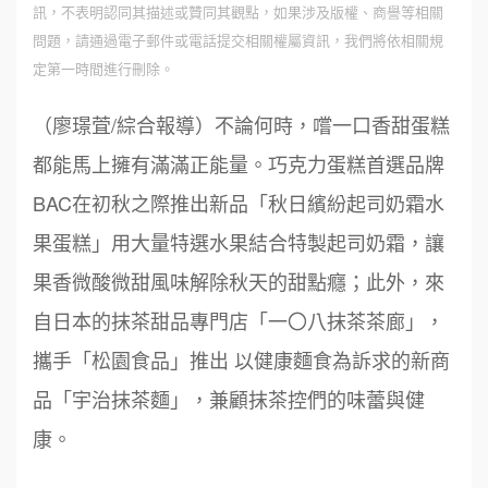
訊，不表明認同其描述或贊同其觀點，如果涉及版權、商譽等相關
問題，請通過電子郵件或電話提交相關權屬資訊，我們將依相關規
定第一時間進行刪除。
（廖璟萓/綜合報導）不論何時，嚐一口香甜蛋糕
都能馬上擁有滿滿正能量。巧克力蛋糕首選品牌
BAC在初秋之際推出新品「秋日繽紛起司奶霜水
果蛋糕」用大量特選水果結合特製起司奶霜，讓
果香微酸微甜風味解除秋天的甜點癮；此外，來
自日本的抹茶甜品專門店「一〇八抹茶茶廊」，
攜手「松園食品」推出 以健康麵食為訴求的新商
品「宇治抹茶麵」，兼顧抹茶控們的味蕾與健
康。