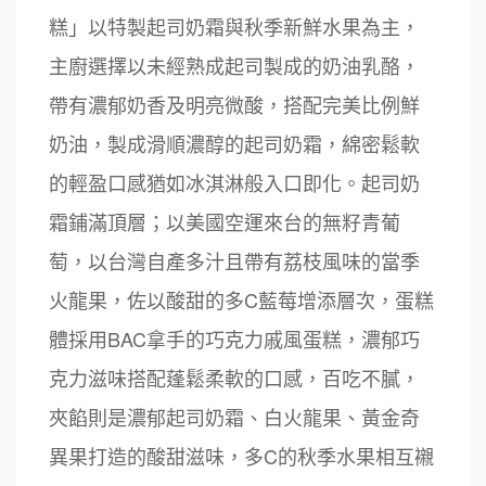
糕」以特製起司奶霜與秋季新鮮水果為主，
主廚選擇以未經熟成起司製成的奶油乳酪，
帶有濃郁奶香及明亮微酸，搭配完美比例鮮
奶油，製成滑順濃醇的起司奶霜，綿密鬆軟
的輕盈口感猶如冰淇淋般入口即化。起司奶
霜鋪滿頂層；以美國空運來台的無籽青葡
萄，以台灣自產多汁且帶有荔枝風味的當季
火龍果，佐以酸甜的多C藍莓增添層次，蛋糕
體採用BAC拿手的巧克力戚風蛋糕，濃郁巧
克力滋味搭配蓬鬆柔軟的口感，百吃不膩，
夾餡則是濃郁起司奶霜、白火龍果、黃金奇
異果打造的酸甜滋味，多C的秋季水果相互襯