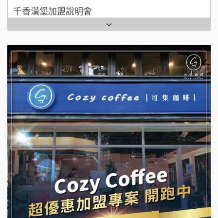
千香漢堡加盟說明會
拾鑶火鍋加盟說明會
七盞茶加盟說明會
全家加盟說明會
拉亞漢堡加盟說明會
台灣G湯加盟說明會
杜芳子古味茶鋪加盟說明會
彭富貴加盟說明會
優握握×酸奶大獅加盟說明會
NU PASTA義大利麵加盟說明會
冬城門加盟說明會
潮鍋癮加盟說明會
拾鑶火鍋加盟說明會
蓁伙烤倆吃加盟說明會
阿性情趣無人販售所加盟明會
霏等茶加盟說明會
龍涎居好湯加盟說明會
早安山丘加盟說明會