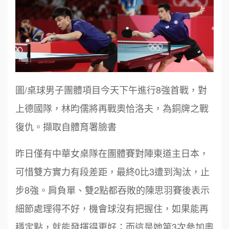
圖/桌球男子團體項目今天下午進行8強首戰，對
上德國隊，林昀儒將再戰奧恰洛夫，為銅牌之戰
復仇。擷取自體育署臉書
昨日僅有中華女桌隊在團體賽對陣東道主日本，
可惜雙方實力有段差距，最終0比3遭到淘汰，止
步8強。肩負單、雙2點都吞敗的陳思羽賽後表示
細節處理得不好，機會球沒有把握住，如果能再
穩定點，就能發揮得更好；而這是她第3次參加奧