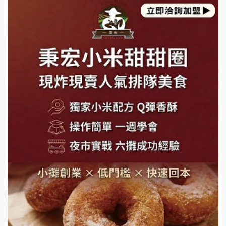
日十。早午食加盟說明會
上宇林加盟說明會
莫尼早餐Morni加盟說明會
手作功夫茶加盟說明會
SHARE TEA歇腳亭加盟說明會
潮味決-湯滷專門店加盟說明會
鬍子茶加盟說明會
鮮茶道加盟說明會
微風亭鐵板燒加盟說明會