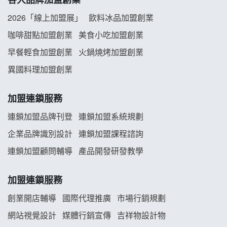
拾鑶火鍋加盟說明會
2026「線上加盟展」
飲料冰品加盟創業
阿性情趣無人販售所加盟明會
咖啡甜點加盟創業
美食小吃加盟創業
早餐輕食加盟創業
火鍋燒烤加盟創業
龍涎居好湯加盟說明會
異國料理加盟創業
舒油頭加盟說明會
加盟連鎖服務
韓金量加盟說明會
連鎖加盟品牌刊登
連鎖加盟系統規劃
企業品牌識別設計
連鎖加盟課程諮詢
義氣豐發雞加盟說明會
連鎖加盟顧問輔導
產品開發研發教學
Mr.Wish加盟說明會
加盟連鎖服務
白鬍泡泡 BOHO POPO加盟說明會
創業開店輔導
國際代理推廣
市場行銷規劃
雞咕雞咕加盟說明會
網站視覺設計
媒體行銷宣傳
吉祥物設計物