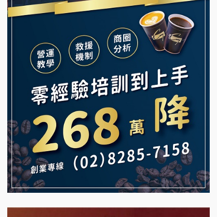
舒油頭加盟說明會
冰封仙果加盟說明會
韓金量加盟說明會
Ramble Café 漫步藍咖啡加盟說明會
義氣豐發雞加盟說明會
微風亭鐵板燒加盟說明會
Mr.Wish加盟說明會
鮮茶道加盟說明會
白鬍泡泡 BOHO POPO加盟說明會
【曉妍美妝】誠徵行政櫃檯
雞咕雞咕加盟說明會
自助洗衣店誠徵代洗收送人員(台中市)
TEA TOP加盟說明會
MUSHEN徵SPA美容芳療師
珍好味臭臭鍋加盟說明會
日十。早午食加盟說明會
藍象廷泰式火鍋加盟說明會
拾鑶火鍋加盟說明會