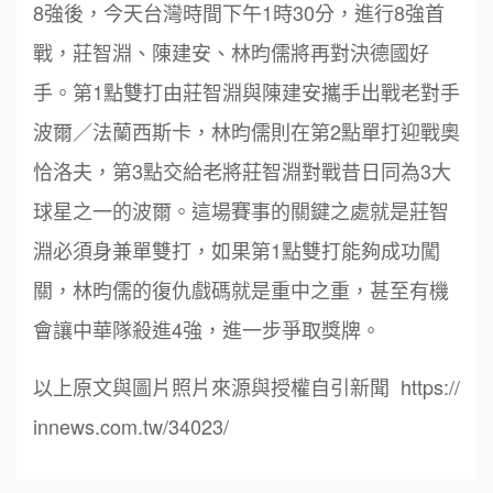
8強後，今天台灣時間下午1時30分，進行8強首
戰，莊智淵、陳建安、林昀儒將再對決德國好
手。第1點雙打由莊智淵與陳建安攜手出戰老對手
波爾／法蘭西斯卡，林昀儒則在第2點單打迎戰奧
恰洛夫，第3點交給老將莊智淵對戰昔日同為3大
周 先生/小姐
台北
鼎威維修
球星之一的波爾。這場賽事的關鍵之處就是莊智
6
100萬 ~150萬
加盟預算
淵必須身兼單雙打，如果第1點雙打能夠成功闖
88thai發發泰-泰式飯行家
7
徐 先生/小姐
新北市
關，林昀儒的復仇戲碼就是重中之重，甚至有機
呷尚寶
50萬~75萬
8
加盟預算
會讓中華隊殺進4強，進一步爭取獎牌。
SHARE TEA歇腳亭
9
何 先生/小姐
台南
以上原文與圖片照片來源與授權自引新聞 https://
100萬~300萬
加盟預算
TEA TOP台灣第一味
innews.com.tw/34023/
10
呂 先生/小姐
新竹市
Cozy coffee可集咖啡
1