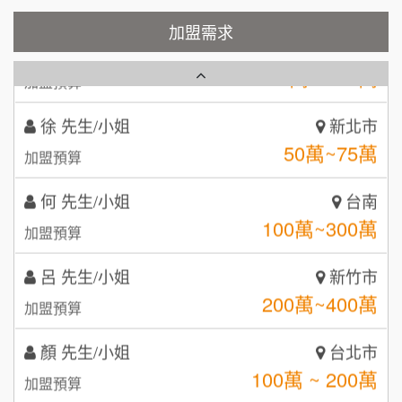
Cozy coffee可集咖啡
加盟需求
1
周 先生/小姐
台北
100萬 ~150萬
加盟預算
霏等茶
2
徐 先生/小姐
新北市
秉宏小米甜甜圈
3
50萬~75萬
加盟預算
潮鍋癮
4
何 先生/小姐
台南
咖啡LOOK
5
100萬~300萬
加盟預算
鼎威維修
6
呂 先生/小姐
新竹市
【曉妍美妝】誠徵行政櫃檯
200萬~400萬
88thai發發泰-泰式飯行家
加盟預算
7
自助洗衣店誠徵代洗收送人員(台中市)
顏 先生/小姐
呷尚寶
台北市
8
100萬 ~ 200萬
加盟預算
MUSHEN徵SPA美容芳療師
SHARE TEA歇腳亭
9