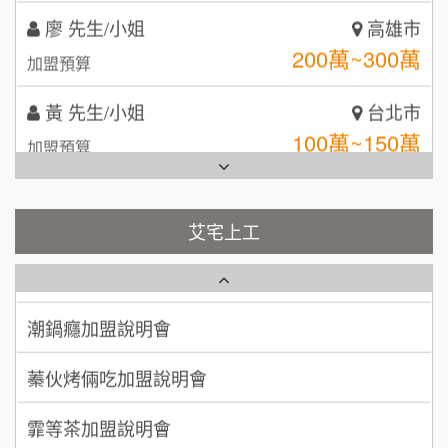
廖 先生/小姐
高雄市
日十。早午食加盟說明會
TEA TOP台灣第一味
10
200萬~300萬
加盟預算
拾鑶火鍋加盟說明會
黃 先生/小姐
台北市
全家加盟說明會
100萬~150萬
加盟預算
台灣G湯加盟說明會
林 先生/小姐
屏東縣
100萬 ~ 200萬
加盟預算
彭富貴加盟說明會
艾宅上工
藍象廷泰式火鍋加盟說明會
吳 先生/小姐
屏東縣
NU PASTA義大利麵加盟說明會
100萬~200萬
加盟預算
日十。早午食加盟說明會
潮鍋癮加盟說明會
周 先生/小姐
台北
上宇林加盟說明會
蓁伙烤倆吃加盟說明會
100萬 ~150萬
加盟預算
莫尼早餐Morni加盟說明會
霏等茶加盟說明會
徐 先生/小姐
新北市