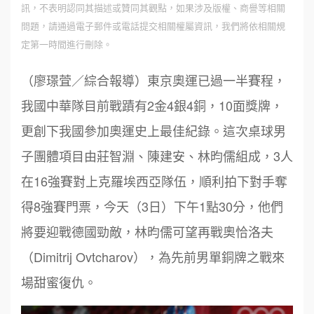
訊，不表明認同其描述或贊同其觀點，如果涉及版權、商譽等相關
問題，請通過電子郵件或電話提交相關權屬資訊，我們將依相關規
定第一時間進行刪除。
（廖璟萓／綜合報導）東京奧運已過一半賽程，
我國中華隊目前戰蹟有2金4銀4銅，10面獎牌，
更創下我國參加奧運史上最佳紀錄。這次桌球男
子團體項目由莊智淵、陳建安、林昀儒組成，3人
在16強賽對上克羅埃西亞隊伍，順利拍下對手奪
得8強賽門票，今天（3日）下午1點30分，他們
將要迎戰德國勁敵，林昀儒可望再戰奧恰洛夫
（Dimitrij Ovtcharov），為先前男單銅牌之戰來
場甜蜜復仇。