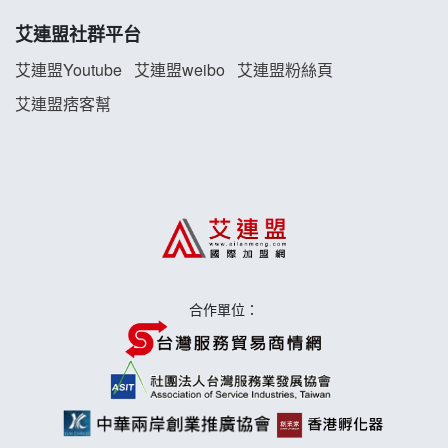
TEA TOP加盟說明會
艾連盟社群平台
珍好味臭臭鍋加盟說明會
艾連盟Youtube
艾連盟weibo
艾連盟粉絲頁
艾連盟痞客幫
藍象廷泰式火鍋加盟說明會
日十。早午食加盟說明會
上宇林加盟說明會
莫尼早餐Morni加盟說明會
合作單位：
手作功夫茶加盟說明會