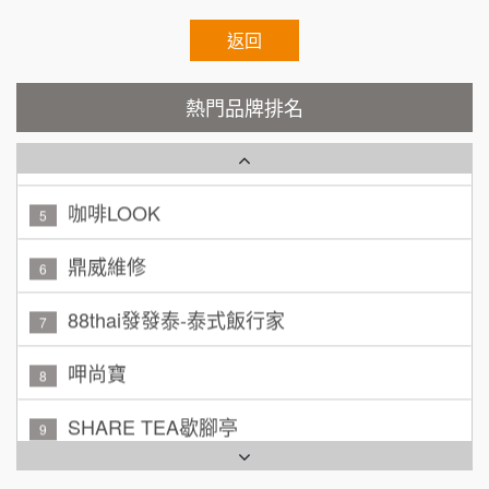
200萬~400萬
加盟預算
霏等茶
返回
2
顏 先生/小姐
台北市
秉宏小米甜甜圈
3
100萬 ~ 200萬
熱門品牌排名
加盟預算
潮鍋癮
4
廖 先生/小姐
高雄市
200萬~300萬
咖啡LOOK
加盟預算
5
黃 先生/小姐
鼎威維修
台北市
6
100萬~150萬
加盟預算
88thai發發泰-泰式飯行家
7
林 先生/小姐
屏東縣
呷尚寶
8
100萬 ~ 200萬
加盟預算
SHARE TEA歇腳亭
9
吳 先生/小姐
屏東縣
TEA TOP台灣第一味
100萬~200萬
10
加盟預算