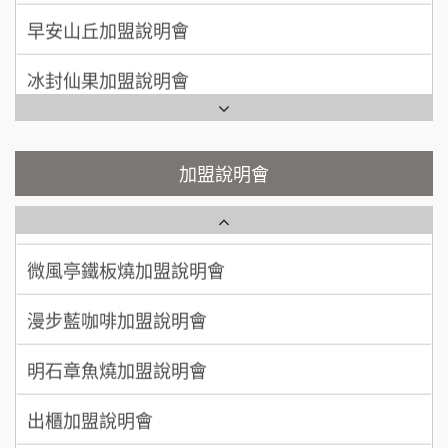
手作功夫茶加盟說明會
50萬~75萬
加盟預算
早安山丘加盟說明會
SHARE TEA歇腳亭加盟說明會
何 先生/小姐
台南
冰封仙果加盟說明會
100萬~300萬
加盟預算
潮味決-湯滷專門店加盟說明會
Ramble Café 漫步藍咖啡加盟說明會
呂 先生/小姐
新竹市
鬍子茶加盟說明會
微風亭鐵板燒加盟說明會
加盟說明會
200萬~400萬
加盟預算
鮮茶道加盟說明會
鮮茶道加盟說明會
顏 先生/小姐
台北市
微風亭鐵板燒加盟說明會
100萬 ~ 200萬
【曉妍美妝】誠徵行政櫃檯
加盟預算
漫步藍咖啡加盟說明會
廖 先生/小姐
高雄市
自助洗衣店誠徵代洗收送人員(台中市)
200萬~300萬
加盟預算
明石章魚燒加盟說明會
MUSHEN徵SPA美容芳療師
出櫃加盟說明會
日十。早午食加盟說明會