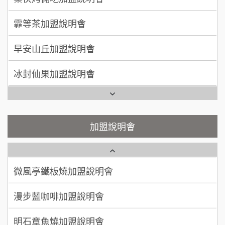
100萬 ~150萬
加盟預算
莫尼早餐Morni加盟說明會
霏等茶加盟說明會
徐 先生/小姐
新北市
手作功夫茶加盟說明會
50萬~75萬
加盟預算
早安山丘加盟說明會
SHARE TEA歇腳亭加盟說明會
何 先生/小姐
台南
冰封仙果加盟說明會
100萬~300萬
加盟預算
潮味決-湯滷專門店加盟說明會
Ramble Café 漫步藍咖啡加盟說明會
呂 先生/小姐
新竹市
鬍子茶加盟說明會
微風亭鐵板燒加盟說明會
加盟說明會
200萬~400萬
加盟預算
鮮茶道加盟說明會
鮮茶道加盟說明會
顏 先生/小姐
台北市
微風亭鐵板燒加盟說明會
100萬 ~ 200萬
【曉妍美妝】誠徵行政櫃檯
加盟預算
漫步藍咖啡加盟說明會
廖 先生/小姐
高雄市
自助洗衣店誠徵代洗收送人員(台中市)
200萬~300萬
加盟預算
明石章魚燒加盟說明會
MUSHEN徵SPA美容芳療師