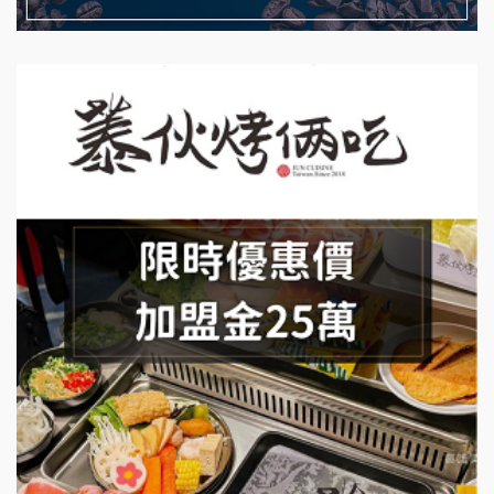
日十。早午食加盟說明會
藍象廷泰式火鍋加盟說明會
拾鑶火鍋加盟說明會
日十。早午食加盟說明會
上宇林加盟說明會
莫尼早餐Morni加盟說明會
手作功夫茶加盟說明會
SHARE TEA歇腳亭加盟說明會
潮味決-湯滷專門店加盟說明會
鬍子茶加盟說明會
鮮茶道加盟說明會