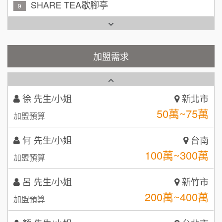
SHARE TEA歇腳亭
9
吳 先生/小姐
屏東縣
TEA TOP台灣第一味
100萬~200萬
10
加盟預算
Cozy coffee可集咖啡
加盟需求
1
周 先生/小姐
台北
100萬 ~150萬
加盟預算
霏等茶
2
徐 先生/小姐
新北市
秉宏小米甜甜圈
3
50萬~75萬
加盟預算
潮鍋癮
4
何 先生/小姐
台南
咖啡LOOK
5
100萬~300萬
加盟預算
鼎威維修
6
呂 先生/小姐
新竹市
【曉妍美妝】誠徵行政櫃檯
200萬~400萬
88thai發發泰-泰式飯行家
加盟預算
7
自助洗衣店誠徵代洗收送人員(台中市)