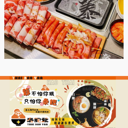
微風亭鐵板燒加盟說明會
漫步藍咖啡加盟說明會
明石章魚燒加盟說明會
出櫃加盟說明會
千香漢堡加盟說明會
七盞茶加盟說明會
拉亞漢堡加盟說明會
杜芳子古味茶鋪加盟說明會
優握握×酸奶大獅加盟說明會