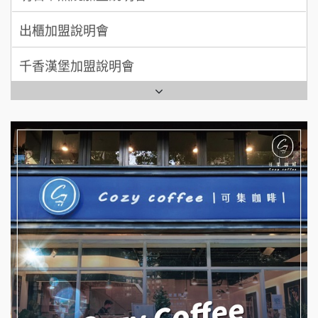
出櫃加盟說明會
日十。早午食加盟說明會
千香漢堡加盟說明會
拾鑶火鍋加盟說明會
七盞茶加盟說明會
全家加盟說明會
拉亞漢堡加盟說明會
台灣G湯加盟說明會
杜芳子古味茶鋪加盟說明會
彭富貴加盟說明會
優握握×酸奶大獅加盟說明會
NU PASTA義大利麵加盟說明會
冬城門加盟說明會
潮鍋癮加盟說明會
拾鑶火鍋加盟說明會
蓁伙烤倆吃加盟說明會
阿性情趣無人販售所加盟明會
霏等茶加盟說明會