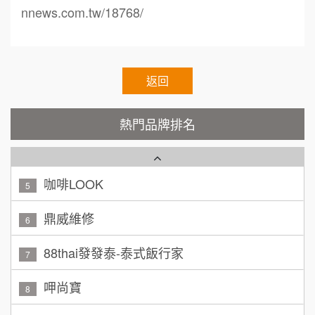
100萬~300萬
加盟預算
TEA TOP台灣第一味
nnews.com.tw/18768/
10
呂 先生/小姐
新竹市
Cozy coffee可集咖啡
1
200萬~400萬
加盟預算
霏等茶
返回
2
顏 先生/小姐
台北市
秉宏小米甜甜圈
3
100萬 ~ 200萬
熱門品牌排名
加盟預算
潮鍋癮
4
廖 先生/小姐
高雄市
200萬~300萬
咖啡LOOK
加盟預算
5
黃 先生/小姐
鼎威維修
台北市
6
100萬~150萬
加盟預算
88thai發發泰-泰式飯行家
7
林 先生/小姐
屏東縣
呷尚寶
8
100萬 ~ 200萬
加盟預算