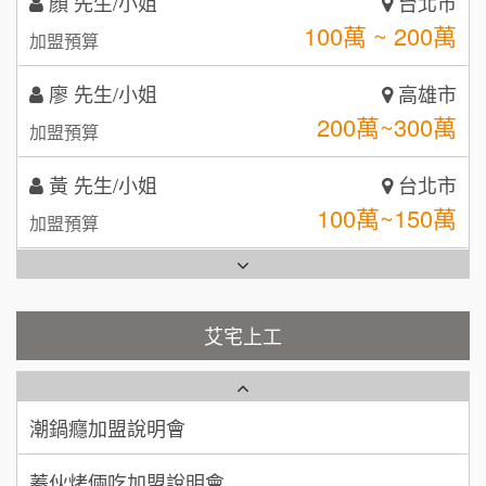
顏 先生/小姐
呷尚寶
台北市
8
100萬 ~ 200萬
加盟預算
MUSHEN徵SPA美容芳療師
SHARE TEA歇腳亭
9
廖 先生/小姐
高雄市
日十。早午食加盟說明會
TEA TOP台灣第一味
10
200萬~300萬
加盟預算
拾鑶火鍋加盟說明會
黃 先生/小姐
台北市
全家加盟說明會
100萬~150萬
加盟預算
台灣G湯加盟說明會
林 先生/小姐
屏東縣
100萬 ~ 200萬
加盟預算
彭富貴加盟說明會
艾宅上工
藍象廷泰式火鍋加盟說明會
吳 先生/小姐
屏東縣
NU PASTA義大利麵加盟說明會
100萬~200萬
加盟預算
日十。早午食加盟說明會
潮鍋癮加盟說明會
周 先生/小姐
台北
上宇林加盟說明會
蓁伙烤倆吃加盟說明會