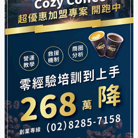
龍涎居好湯加盟說明會
早安山丘加盟說明會
舒油頭加盟說明會
冰封仙果加盟說明會
韓金量加盟說明會
Ramble Café 漫步藍咖啡加盟說明會
義氣豐發雞加盟說明會
微風亭鐵板燒加盟說明會
Mr.Wish加盟說明會
鮮茶道加盟說明會
白鬍泡泡 BOHO POPO加盟說明會
【曉妍美妝】誠徵行政櫃檯
雞咕雞咕加盟說明會
自助洗衣店誠徵代洗收送人員(台中市)
TEA TOP加盟說明會
MUSHEN徵SPA美容芳療師
珍好味臭臭鍋加盟說明會