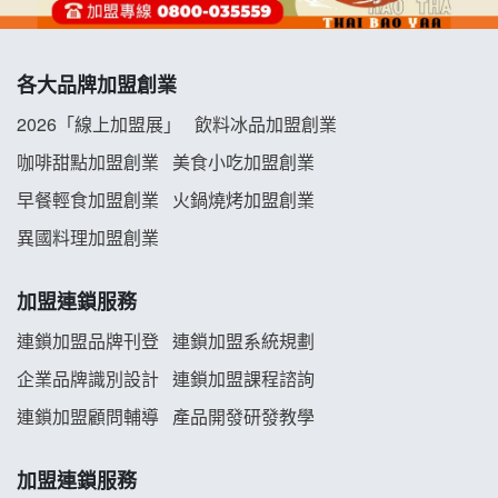
冬城門加盟說明會
各大品牌加盟創業
拾鑶火鍋加盟說明會
2026「線上加盟展」
飲料冰品加盟創業
阿性情趣無人販售所加盟明會
咖啡甜點加盟創業
美食小吃加盟創業
早餐輕食加盟創業
火鍋燒烤加盟創業
龍涎居好湯加盟說明會
異國料理加盟創業
舒油頭加盟說明會
加盟連鎖服務
韓金量加盟說明會
連鎖加盟品牌刊登
連鎖加盟系統規劃
企業品牌識別設計
連鎖加盟課程諮詢
義氣豐發雞加盟說明會
連鎖加盟顧問輔導
產品開發研發教學
Mr.Wish加盟說明會
加盟連鎖服務
白鬍泡泡 BOHO POPO加盟說明會