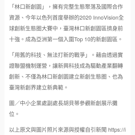
「林口新創園」，擁有完整生態聚落及國際合作
資源、今年以色列首度舉辦的2020 InnoVision全
球創新生態圈大賽中，臺灣林口新創園區擠身前
十強。成為亞洲第一個入圍Top 10的新創園區。
「用舊的科技、無法打新的戰爭」。藉由透過實
證聯盟機制運營，讓新興科技成為驅動產業翻轉
創新、不僅為林口新創園建立新創生態圈、也為
周 先生/小姐
台北
鼎威維修
6
100萬 ~150萬
臺灣新創界建立新典範。
加盟預算
88thai發發泰-泰式飯行家
7
徐 先生/小姐
新北市
圖／中小企業處副處長胡貝蒂參觀新創展示攤
呷尚寶
50萬~75萬
8
加盟預算
位。
SHARE TEA歇腳亭
9
何 先生/小姐
台南
以上原文與圖片照片來源與授權自引新聞 https://i