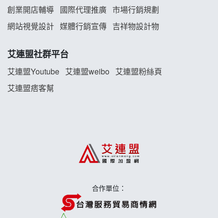
創業開店輔導
國際代理推廣
市場行銷規劃
雞咕雞咕加盟說明會
網站視覺設計
媒體行銷宣傳
吉祥物設計物
TEA TOP加盟說明會
艾連盟社群平台
珍好味臭臭鍋加盟說明會
艾連盟Youtube
艾連盟weibo
艾連盟粉絲頁
艾連盟痞客幫
藍象廷泰式火鍋加盟說明會
日十。早午食加盟說明會
上宇林加盟說明會
莫尼早餐Morni加盟說明會
合作單位：
手作功夫茶加盟說明會