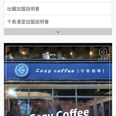
出櫃加盟說明會
日十。早午食加盟說明會
千香漢堡加盟說明會
拾鑶火鍋加盟說明會
七盞茶加盟說明會
全家加盟說明會
拉亞漢堡加盟說明會
台灣G湯加盟說明會
杜芳子古味茶鋪加盟說明會
彭富貴加盟說明會
優握握×酸奶大獅加盟說明會
NU PASTA義大利麵加盟說明會
冬城門加盟說明會
潮鍋癮加盟說明會
拾鑶火鍋加盟說明會
蓁伙烤倆吃加盟說明會
阿性情趣無人販售所加盟明會
霏等茶加盟說明會