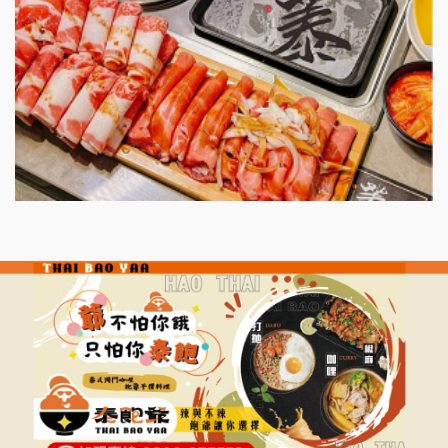
微風亭鐵板燒加盟說明會
漫步藍咖啡加盟說明會
明石章魚燒加盟說明會
出櫃加盟說明會
千香漢堡加盟說明會
七盞茶加盟說明會
拉亞漢堡加盟說明會
杜芳子古味茶鋪加盟說明會
優握握×酸奶大獅加盟說明會