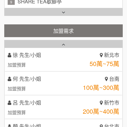
100萬~200萬
加盟預算
TEA TOP台灣第一味
10
周 先生/小姐
台北
Cozy coffee可集咖啡
1
100萬 ~150萬
加盟需求
加盟預算
霏等茶
2
徐 先生/小姐
新北市
50萬~75萬
秉宏小米甜甜圈
3
加盟預算
潮鍋癮
何 先生/小姐
台南
4
100萬~300萬
加盟預算
咖啡LOOK
5
呂 先生/小姐
新竹市
鼎威維修
6
200萬~400萬
加盟預算
【曉妍美妝】誠徵行政櫃檯
88thai發發泰-泰式飯行家
7
顏 先生/小姐
台北市
自助洗衣店誠徵代洗收送人員(台中市)
呷尚寶
100萬 ~ 200萬
8
加盟預算