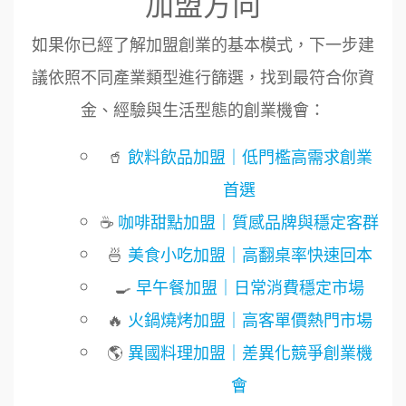
加盟方向
如果你已經了解加盟創業的基本模式，下一步建
議依照不同產業類型進行篩選，找到最符合你資
金、經驗與生活型態的創業機會：
🥤
飲料飲品加盟｜低門檻高需求創業
首選
周 先生/小姐
台北
100萬 ~150萬
☕
咖啡甜點加盟｜質感品牌與穩定客群
鼎威維修
加盟預算
6
🍜
美食小吃加盟｜高翻桌率快速回本
徐 先生/小姐
新北市
88thai發發泰-泰式飯行家
7
🍳
早午餐加盟｜日常消費穩定市場
50萬~75萬
加盟預算
呷尚寶
🔥
火鍋燒烤加盟｜高客單價熱門市場
8
何 先生/小姐
台南
🌎
異國料理加盟｜差異化競爭創業機
SHARE TEA歇腳亭
9
100萬~300萬
加盟預算
會
TEA TOP台灣第一味
10