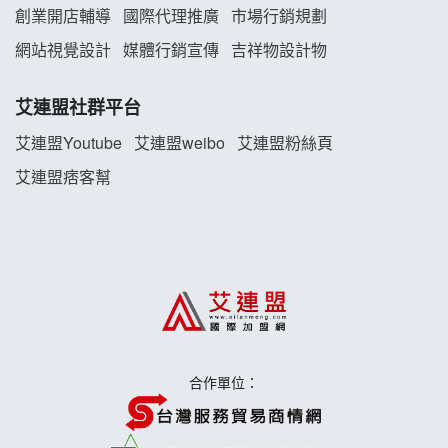
創業開店輔導
國際代理推廣
市場行銷規劃
雞咕雞咕加盟說明會
網站視覺設計
媒體行銷宣傳
吉祥物設計物
TEA TOP加盟說明會
艾連盟社群平台
珍好味臭臭鍋加盟說明會
艾連盟Youtube
艾連盟weibo
艾連盟粉絲頁
艾連盟痞客幫
藍象廷泰式火鍋加盟說明會
日十。早午食加盟說明會
上宇林加盟說明會
莫尼早餐Morni加盟說明會
手作功夫茶加盟說明會
合作單位：