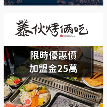
藍象廷泰式火鍋加盟說明會
拾鑶火鍋加盟說明會
日十。早午食加盟說明會
上宇林加盟說明會
莫尼早餐Morni加盟說明會
手作功夫茶加盟說明會
SHARE TEA歇腳亭加盟說明會
潮味決-湯滷專門店加盟說明會
鬍子茶加盟說明會
鮮茶道加盟說明會