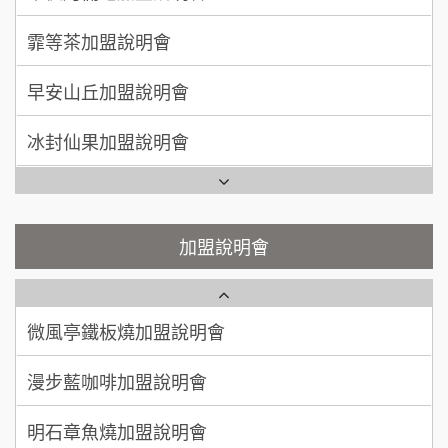
徐 先生/小姐
新北市
莫尼早餐Morni加盟說明會
霏等茶加盟說明會
50萬~75萬
加盟預算
手作功夫茶加盟說明會
早安山丘加盟說明會
何 先生/小姐
台南
SHARE TEA歇腳亭加盟說明會
100萬~300萬
冰封仙果加盟說明會
加盟預算
潮味決-湯滷專門店加盟說明會
Ramble Café 漫步藍咖啡加盟說明會
呂 先生/小姐
新竹市
200萬~400萬
鬍子茶加盟說明會
加盟預算
微風亭鐵板燒加盟說明會
加盟說明會
顏 先生/小姐
台北市
鮮茶道加盟說明會
鮮茶道加盟說明會
100萬 ~ 200萬
加盟預算
微風亭鐵板燒加盟說明會
【曉妍美妝】誠徵行政櫃檯
廖 先生/小姐
高雄市
漫步藍咖啡加盟說明會
200萬~300萬
自助洗衣店誠徵代洗收送人員(台中市)
加盟預算
明石章魚燒加盟說明會
MUSHEN徵SPA美容芳療師