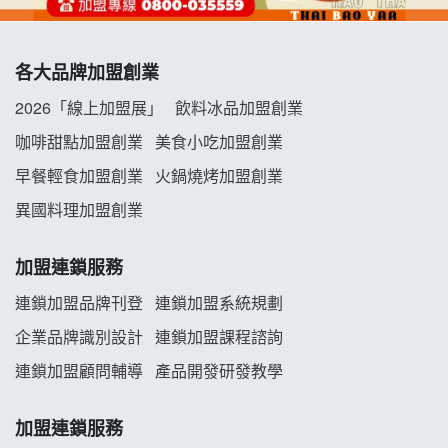
冬城門加盟說明會
各大品牌加盟創業
拾鑶火鍋加盟說明會
2026「線上加盟展」
飲料冰品加盟創業
阿性情趣無人販售所加盟明會
咖啡甜點加盟創業
美食小吃加盟創業
早餐輕食加盟創業
火鍋燒烤加盟創業
龍涎居好湯加盟說明會
異國料理加盟創業
舒油頭加盟說明會
加盟連鎖服務
韓金量加盟說明會
連鎖加盟品牌刊登
連鎖加盟系統規劃
義氣豐發雞加盟說明會
企業品牌識別設計
連鎖加盟課程諮詢
連鎖加盟顧問輔導
產品開發研發教學
Mr.Wish加盟說明會
加盟連鎖服務
白鬍泡泡 BOHO POPO加盟說明會