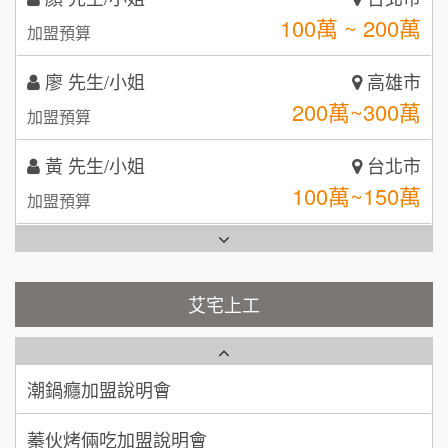
MUSHEN徵SPA美容芳療師
SHARE TEA歇腳亭
9
廖 先生/小姐
高雄市
200萬~300萬
日十。早午食加盟說明會
TEA TOP台灣第一味
加盟預算
10
黃 先生/小姐
台北市
拾鑶火鍋加盟說明會
100萬~150萬
加盟預算
全家加盟說明會
林 先生/小姐
屏東縣
台灣G湯加盟說明會
100萬 ~ 200萬
加盟預算
彭富貴加盟說明會
吳 先生/小姐
屏東縣
艾宅上工
藍象廷泰式火鍋加盟說明會
100萬~200萬
NU PASTA義大利麵加盟說明會
加盟預算
日十。早午食加盟說明會
潮鍋癮加盟說明會
周 先生/小姐
台北
100萬 ~150萬
加盟預算
上宇林加盟說明會
蓁伙烤倆吃加盟說明會