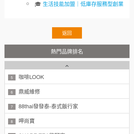
🎓
生活技能加盟｜低庫存服務型創業
呂 先生/小姐
新竹市
200萬~400萬
Cozy coffee可集咖啡
1
加盟預算
霏等茶
顏 先生/小姐
台北市
2
返回
100萬 ~ 200萬
加盟預算
秉宏小米甜甜圈
3
熱門品牌排名
廖 先生/小姐
高雄市
潮鍋癮
4
200萬~300萬
加盟預算
咖啡LOOK
5
黃 先生/小姐
台北市
鼎威維修
100萬~150萬
6
加盟預算
88thai發發泰-泰式飯行家
7
林 先生/小姐
屏東縣
100萬 ~ 200萬
呷尚寶
加盟預算
8
吳 先生/小姐
屏東縣
SHARE TEA歇腳亭
9