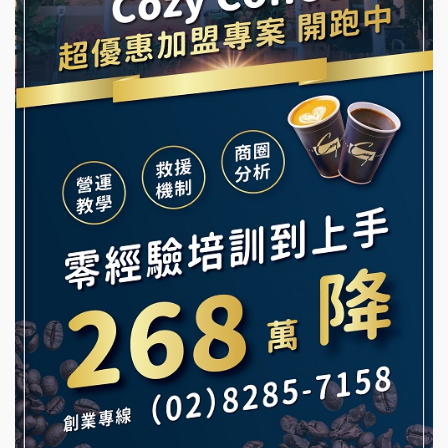
龍涎居好湯加盟說明會
早安山丘加盟說明會
舒油頭加盟說明會
冰封仙果加盟說明會
韓金量加盟說明會
Ramble Café 漫步藍咖啡加盟說明會
義氣豐發雞加盟說明會
微風亭鐵板燒加盟說明會
Mr.Wish加盟說明會
鮮茶道加盟說明會
白鬍泡泡 BOHO POPO加盟說明會
【曉妍美妝】誠徵行政櫃檯
雞咕雞咕加盟說明會
自助洗衣店誠徵代洗收送人員(台中市)
TEA TOP加盟說明會
MUSHEN徵SPA美容芳療師
珍好味臭臭鍋加盟說明會
日十。早午食加盟說明會