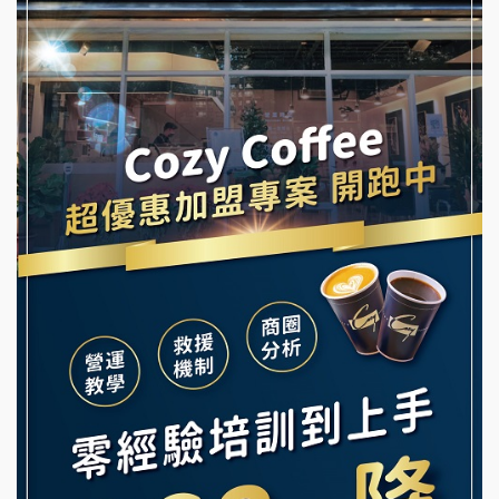
冬城門加盟說明會
潮鍋癮加盟說明會
拾鑶火鍋加盟說明會
蓁伙烤倆吃加盟說明會
阿性情趣無人販售所加盟明會
霏等茶加盟說明會
龍涎居好湯加盟說明會
早安山丘加盟說明會
舒油頭加盟說明會
冰封仙果加盟說明會
韓金量加盟說明會
Ramble Café 漫步藍咖啡加盟說明會
義氣豐發雞加盟說明會
微風亭鐵板燒加盟說明會
Mr.Wish加盟說明會
鮮茶道加盟說明會
白鬍泡泡 BOHO POPO加盟說明會
【曉妍美妝】誠徵行政櫃檯