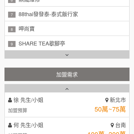
100萬~150萬
加盟預算
88thai發發泰-泰式飯行家
7
林 先生/小姐
屏東縣
呷尚寶
100萬 ~ 200萬
8
加盟預算
SHARE TEA歇腳亭
9
吳 先生/小姐
屏東縣
100萬~200萬
加盟預算
TEA TOP台灣第一味
10
周 先生/小姐
台北
Cozy coffee可集咖啡
1
加盟需求
100萬 ~150萬
加盟預算
霏等茶
2
徐 先生/小姐
新北市
秉宏小米甜甜圈
3
50萬~75萬
加盟預算
潮鍋癮
4
何 先生/小姐
台南
100萬~300萬
咖啡LOOK
加盟預算
5