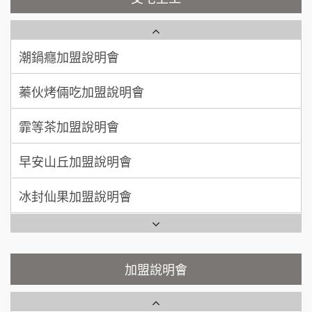
吳 先生/小姐
屏東縣
藍象廷泰式火鍋加盟說明會
NU PASTA義大利麵加盟說明會
100萬~200萬
加盟預算
日十。早午食加盟說明會
潮鍋癮加盟說明會
周 先生/小姐
台北
100萬 ~150萬
上宇林加盟說明會
加盟預算
蓁伙烤倆吃加盟說明會
莫尼早餐Morni加盟說明會
徐 先生/小姐
新北市
霏等茶加盟說明會
50萬~75萬
加盟預算
手作功夫茶加盟說明會
早安山丘加盟說明會
何 先生/小姐
台南
SHARE TEA歇腳亭加盟說明會
冰封仙果加盟說明會
100萬~300萬
加盟預算
潮味決-湯滷專門店加盟說明會
Ramble Café 漫步藍咖啡加盟說明會
呂 先生/小姐
新竹市
鬍子茶加盟說明會
200萬~400萬
微風亭鐵板燒加盟說明會
加盟預算
加盟說明會
鮮茶道加盟說明會
顏 先生/小姐
台北市
鮮茶道加盟說明會