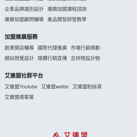
企業品牌識別設計
連鎖加盟課程諮詢
義氣豐發雞加盟說明會
連鎖加盟顧問輔導
產品開發研發教學
Mr.Wish加盟說明會
加盟連鎖服務
白鬍泡泡 BOHO POPO加盟說明會
創業開店輔導
國際代理推廣
市場行銷規劃
雞咕雞咕加盟說明會
網站視覺設計
媒體行銷宣傳
吉祥物設計物
TEA TOP加盟說明會
艾連盟社群平台
珍好味臭臭鍋加盟說明會
艾連盟Youtube
艾連盟weibo
艾連盟粉絲頁
艾連盟痞客幫
藍象廷泰式火鍋加盟說明會
日十。早午食加盟說明會
上宇林加盟說明會