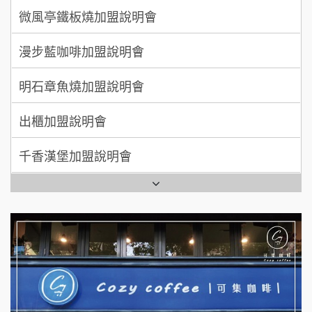
100萬 ~ 200萬
加盟預算
微風亭鐵板燒加盟說明會
【曉妍美妝】誠徵行政櫃檯
廖 先生/小姐
高雄市
漫步藍咖啡加盟說明會
自助洗衣店誠徵代洗收送人員(台中市)
200萬~300萬
加盟預算
明石章魚燒加盟說明會
MUSHEN徵SPA美容芳療師
出櫃加盟說明會
日十。早午食加盟說明會
千香漢堡加盟說明會
拾鑶火鍋加盟說明會
七盞茶加盟說明會
全家加盟說明會
拉亞漢堡加盟說明會
台灣G湯加盟說明會
杜芳子古味茶鋪加盟說明會
彭富貴加盟說明會
優握握×酸奶大獅加盟說明會
NU PASTA義大利麵加盟說明會