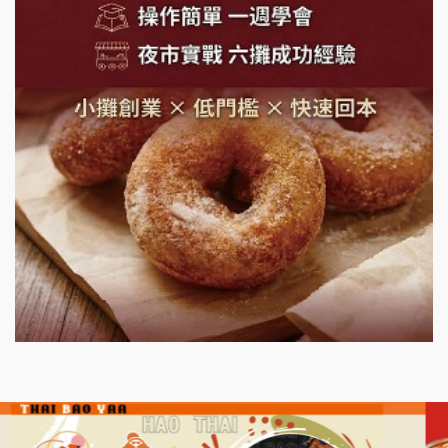
潮味決-湯滷專門店加盟說明會
鬍子茶加盟說明會
鮮茶道加盟說明會
微風亭鐵板燒加盟說明會
漫步藍咖啡加盟說明會
明石章魚燒加盟說明會
出櫃加盟說明會
千香漢堡加盟說明會
七盞茶加盟說明會