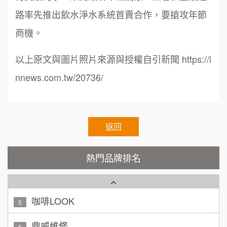
7
徐 先生/小姐
新北市
路率先推出飲水淨水系統首賣合作，要搶攻年節
50萬~75萬
加盟預算
呷尚寶
8
商機。
何 先生/小姐
台南
SHARE TEA歇腳亭
9
以上原文與圖片照片來源與授權自引新聞 https://i
100萬~300萬
加盟預算
TEA TOP台灣第一味
nnews.com.tw/20736/
10
呂 先生/小姐
新竹市
Cozy coffee可集咖啡
1
200萬~400萬
加盟預算
霏等茶
返回
2
顏 先生/小姐
台北市
100萬 ~ 200萬
秉宏小米甜甜圈
加盟預算
3
熱門品牌排名
潮鍋癮
廖 先生/小姐
高雄市
4
200萬~300萬
加盟預算
咖啡LOOK
5
黃 先生/小姐
台北市
鼎威維修
6