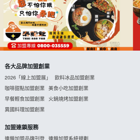
拉亞漢堡加盟說明會
杜芳子古味茶鋪加盟說明會
優握握×酸奶大獅加盟說明會
冬城門加盟說明會
各大品牌加盟創業
拾鑶火鍋加盟說明會
2026「線上加盟展」
飲料冰品加盟創業
阿性情趣無人販售所加盟明會
咖啡甜點加盟創業
美食小吃加盟創業
早餐輕食加盟創業
火鍋燒烤加盟創業
龍涎居好湯加盟說明會
異國料理加盟創業
舒油頭加盟說明會
加盟連鎖服務
韓金量加盟說明會
連鎖加盟品牌刊登
連鎖加盟系統規劃