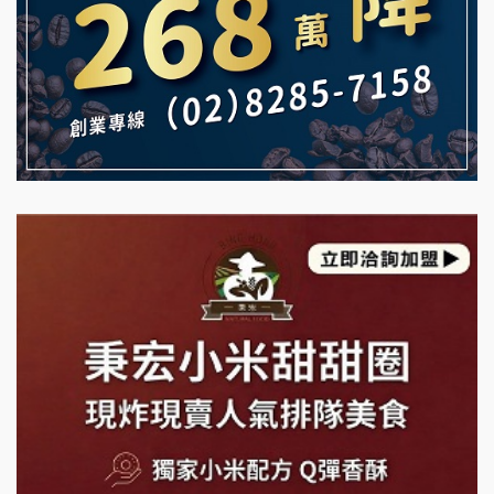
雞咕雞咕加盟說明會
自助洗衣店誠徵代洗收送人員(台中市)
TEA TOP加盟說明會
MUSHEN徵SPA美容芳療師
珍好味臭臭鍋加盟說明會
日十。早午食加盟說明會
藍象廷泰式火鍋加盟說明會
拾鑶火鍋加盟說明會
日十。早午食加盟說明會
上宇林加盟說明會
莫尼早餐Morni加盟說明會
手作功夫茶加盟說明會
SHARE TEA歇腳亭加盟說明會