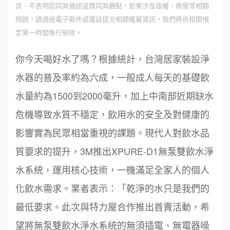
訊，不表明認同其描述或贊同其觀點，如果涉及版權、商譽等相關
問題，請通過電子郵件或電話提交相關權屬資訊，我們將依相關規
定第一時間進行刪除。
你今天喝好水了嗎？根據統計，台灣居家裝設淨
水器的普及率約為六成，一般成人每天的基礎飲
水量約為1500到2000毫升，加上中南部近期缺水
危機導致水質不穩定，飲用水的安全及對健康的
影響實為民眾相當重視的課題。現代人對飲水品
質要求的提升，3M推出XPURE-D1無泵雙飲水淨
水系統，運用核心技術，一機滿足全家人的個人
化飲水需求。業者表示：「乾淨的水只是我們的
最低要求。此次與特力屋合作推出首賣活動，希
望將無泵雙飲水淨水系統的無須插電、無電器噪