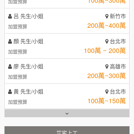
鼎威維修
呂 先生/小姐
新竹市
6
200萬~400萬
加盟預算
【曉妍美妝】誠徵行政櫃檯
88thai發發泰-泰式飯行家
7
顏 先生/小姐
台北市
自助洗衣店誠徵代洗收送人員(台中市)
呷尚寶
8
100萬 ~ 200萬
加盟預算
MUSHEN徵SPA美容芳療師
SHARE TEA歇腳亭
9
廖 先生/小姐
高雄市
日十。早午食加盟說明會
TEA TOP台灣第一味
200萬~300萬
10
加盟預算
拾鑶火鍋加盟說明會
黃 先生/小姐
台北市
100萬~150萬
加盟預算
全家加盟說明會
林 先生/小姐
屏東縣
台灣G湯加盟說明會
100萬 ~ 200萬
加盟預算
彭富貴加盟說明會
艾宅上工