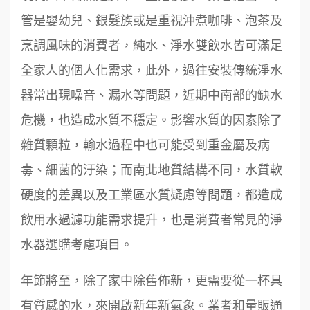
管是嬰幼兒、銀髮族或是重視沖煮咖啡、泡茶及
烹調風味的消費者，純水、淨水雙飲水皆可滿足
全家人的個人化需求，此外，過往安裝傳統淨水
器常出現噪音、漏水等問題，近期中南部的缺水
危機，也造成水質不穩定。影響水質的因素除了
雜質顆粒，輸水過程中也可能受到重金屬及病
毒、細菌的汙染；而南北地質結構不同，水質軟
硬度的差異以及工業區水質疑慮等問題，都造成
飲用水過濾功能需求提升，也是消費者常見的淨
水器選購考慮項目。
周 先生/小姐
台北
鼎威維修
100萬 ~150萬
年節將至，除了家中除舊佈新，更需要從一杯具
6
加盟預算
有質感的水，來開啟新年新氣象。業者和量販通
88thai發發泰-泰式飯行家