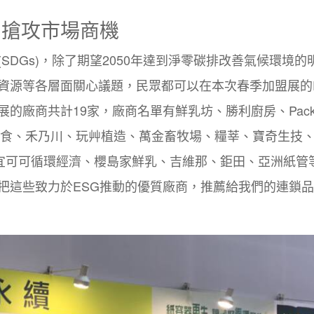
 搶攻市場商機
(SDGs)
，除了期望
2050
年達到淨零碳排改善氣候環境的
資源等各層面關心議題，民眾都可以在本次春季加盟展的
展的廠商共計
19
家，廠商名單有鮮乳坊、勝利廚房、
Pac
食、禾乃川、玩艸植造、萬金畜牧場、糧莘、寶奇生技
宜可可循環經濟、櫻島家鮮乳、吉維那、鉅田、亞洲紙管
把這些致力於
ESG
推動的優質廠商，推薦給我們的連鎖品