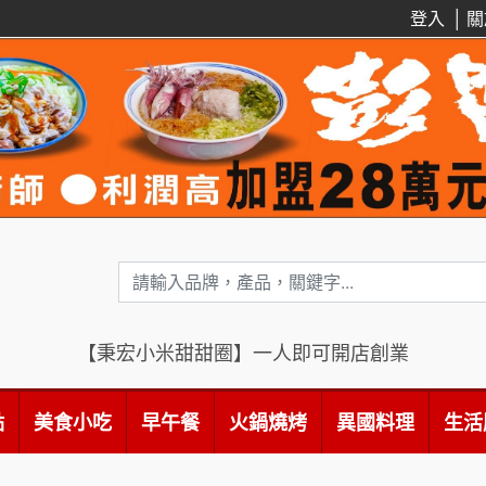
登入
│
關
【秉宏小米甜甜圈】一人即可開店創業
點
美食小吃
早午餐
火鍋燒烤
異國料理
生活