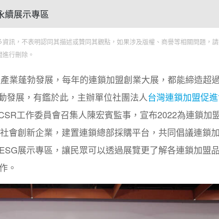
首創永續展示專區
多資訊，不表明認同其描述或贊同其觀點，如果涉及版權、商譽等相關問題，請
間進行刪除。
盟產業蓬勃發展，每年的連鎖加盟創業大展，都能締造超
動發展，有鑑於此，主辦單位社團法人
台灣連鎖加盟促進
CSR
工作委員會召集人陳宏賓監事，宣布
2022
為連鎖加
社會創新企業，建置連鎖總部採購平台，共同倡議連鎖
ESG
展示專區，讓民眾可以透過展覽更了解各連鎖加盟
作。