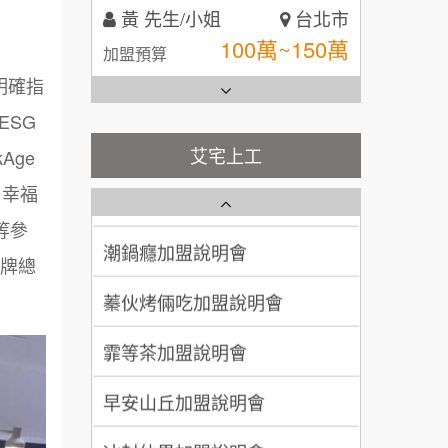
黃 先生/小姐
台北市
全家加盟說明會
100萬~150萬
加盟預算
明確指
台灣G湯加盟說明會
林 先生/小姐
屏東縣
ESG
100萬 ~ 200萬
加盟預算
彭富貴加盟說明會
艾宅上工
kAge
藍象廷泰式火鍋加盟說明會
吳 先生/小姐
屏東縣
NU PASTA義大利麵加盟說明
、幸福
100萬~200萬
會
加盟預算
等參
日十。早午食加盟說明會
潮鍋癮加盟說明會
牌總
周 先生/小姐
台北
上宇林加盟說明會
蓁伙烤倆吃加盟說明會
100萬 ~150萬
加盟預算
莫尼早餐Morni加盟說明會
霏等茶加盟說明會
徐 先生/小姐
新北市
手作功夫茶加盟說明會
50萬~75萬
加盟預算
早安山丘加盟說明會
SHARE TEA歇腳亭加盟說明會
何 先生/小姐
台南
冰封仙果加盟說明會