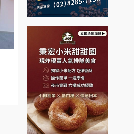
說明會
義氣豐發雞加盟說明會
微風亭鐵板燒加盟說明會
Mr.Wish加盟說明會
鮮茶道加盟說明會
白鬍泡泡 BOHO POPO加盟說
【曉妍美妝】誠徵行政櫃檯
明會
自助洗衣店誠徵代洗收送人員
雞咕雞咕加盟說明會
(台中市)
MUSHEN徵SPA美容芳療師
TEA TOP加盟說明會
日十。早午食加盟說明會
珍好味臭臭鍋加盟說明會
拾鑶火鍋加盟說明會
藍象廷泰式火鍋加盟說明會
日十。早午食加盟說明會