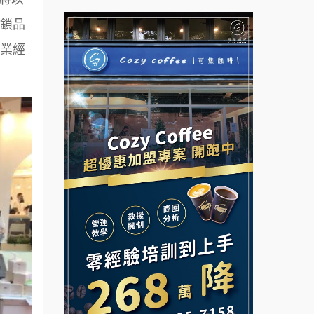
鎖品
拉亞漢堡加盟說明會
台灣G湯加盟說明會
業經
杜芳子古味茶鋪加盟說明會
彭富貴加盟說明會
優握握×酸奶大獅加盟說明會
NU PASTA義大利麵加盟說明
會
冬城門加盟說明會
潮鍋癮加盟說明會
拾鑶火鍋加盟說明會
蓁伙烤倆吃加盟說明會
阿性情趣無人販售所加盟明會
霏等茶加盟說明會
龍涎居好湯加盟說明會
早安山丘加盟說明會
舒油頭加盟說明會
冰封仙果加盟說明會
韓金量加盟說明會
Ramble Café 漫步藍咖啡加盟