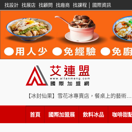
找設計
找展店
找顧問
找廠商
找課程
│
國際資訊
【冰封仙果】雪花冰專賣店，餐桌上的藝術饗宴
首頁
國際加盟展
飲料冰品
咖啡甜