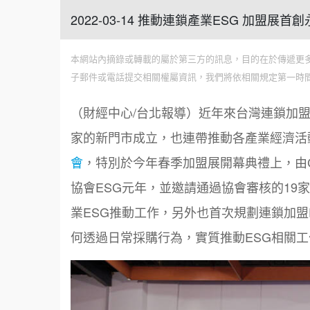
2022-03-14 推動連鎖產業ESG 加盟展
本網站內摘錄或轉載的屬於第三方的訊息，目的在於傳遞更
子郵件或電話提交相關權屬資訊，我們將依相關規定第一時
（財經中心/台北報導）近年來台灣連鎖加
家的新門市成立，也連帶推動各產業經濟活
會
，特別於今年春季加盟展開幕典禮上，由
協會
ESG
元年，並邀請通過協會審核的
19
家
業
ESG
推動工作，另外也首次規劃連鎖加盟
何透過日常採購行為，實質推動
ESG
相關工