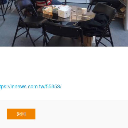
tps://innews.com.tw/55353/
返回