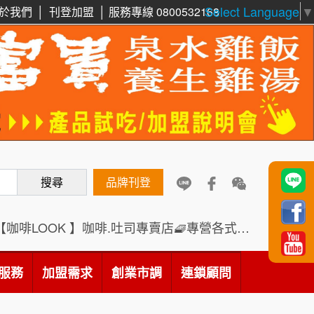
Select Language
▼
於我們
│
刊登加盟
│
服務專線 0800532168
周 先生/小姐
台北
鼎威維修
6
100萬 ~150萬
加盟預算
88thai發發泰-泰式飯行家
7
徐 先生/小姐
新北市
呷尚寶
50萬~75萬
8
加盟預算
搜尋
SHARE TEA歇腳亭
品牌刊登
9
何 先生/小姐
台南
100萬~300萬
加盟預算
TEA TOP台灣第一味
10
【咖啡LOOK 】咖啡.吐司專賣店🧇專營各式創意法式吐司
呂 先生/小姐
新竹市
Cozy coffee可集咖啡
1
200萬~400萬
服務
加盟需求
加盟預算
創業市調
連鎖顧問
霏等茶
2
顏 先生/小姐
台北市