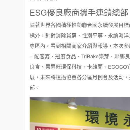
ESG優良廠商攜手連鎖總部
隨著世界各國積極推動聯合國永續發展目標
標外，針對消除貧窮、性別平等、永續海洋
專區內，看到相關商家介紹與報導，本次參
+
配客嘉、冠廚食品、
TriBake
樂芽、鄰鄉良
良食、易昇旺環保科技、卡維蘭、
ECOCO
展，未來將透過協會各分區月例會及活動，
部。