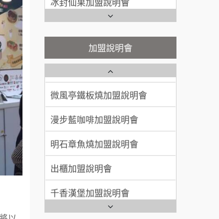
100萬~300萬
加盟預算
潮味決-湯滷專門店加盟說明會
Ramble Café 漫步藍咖啡加盟
說明會
呂 先生/小姐
新竹市
鬍子茶加盟說明會
微風亭鐵板燒加盟說明會
加盟說明會
200萬~400萬
加盟預算
鮮茶道加盟說明會
鮮茶道加盟說明會
顏 先生/小姐
台北市
微風亭鐵板燒加盟說明會
100萬 ~ 200萬
【曉妍美妝】誠徵行政櫃檯
加盟預算
漫步藍咖啡加盟說明會
廖 先生/小姐
高雄市
自助洗衣店誠徵代洗收送人員
200萬~300萬
(台中市)
加盟預算
明石章魚燒加盟說明會
MUSHEN徵SPA美容芳療師
出櫃加盟說明會
日十。早午食加盟說明會
千香漢堡加盟說明會
拾鑶火鍋加盟說明會
七盞茶加盟說明會
全家加盟說明會
將以