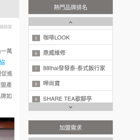
秉宏小米甜甜圈
3
100萬 ~ 200萬
熱門品牌排名
加盟預算
潮鍋癮
4
廖 先生/小姐
高雄市
通過電
200萬~300萬
咖啡LOOK
加盟預算
5
黃 先生/小姐
鼎威維修
台北市
過一萬
6
100萬~150萬
加盟預算
協
88thai發發泰-泰式飯行家
7
盟促進
林 先生/小姐
屏東縣
呷尚寶
8
100萬 ~ 200萬
加盟產
加盟預算
SHARE TEA歇腳亭
品牌如
9
吳 先生/小姐
屏東縣
TEA TOP台灣第一味
100萬~200萬
10
加盟預算
Cozy coffee可集咖啡
加盟需求
1
周 先生/小姐
台北
100萬 ~150萬
加盟預算