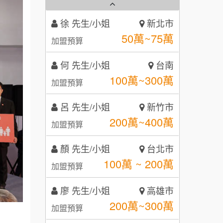
霏等茶
2
徐 先生/小姐
新北市
秉宏小米甜甜圈
3
50萬~75萬
加盟預算
潮鍋癮
4
何 先生/小姐
台南
咖啡LOOK
5
100萬~300萬
加盟預算
鼎威維修
6
呂 先生/小姐
新竹市
【曉妍美妝】誠徵行政櫃檯
200萬~400萬
88thai發發泰-泰式飯行家
加盟預算
7
自助洗衣店誠徵代洗收送人員
顏 先生/小姐
呷尚寶
台北市
8
(台中市)
100萬 ~ 200萬
加盟預算
MUSHEN徵SPA美容芳療師
SHARE TEA歇腳亭
9
廖 先生/小姐
高雄市
日十。早午食加盟說明會
TEA TOP台灣第一味
10
200萬~300萬
加盟預算
拾鑶火鍋加盟說明會