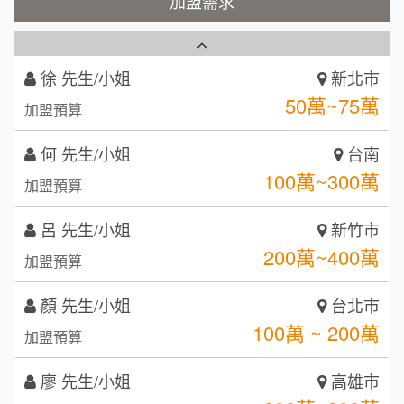
加盟需求
徐 先生/小姐
新北市
50萬~75萬
加盟預算
秉宏小米甜甜圈
3
何 先生/小姐
台南
潮鍋癮
4
100萬~300萬
加盟預算
咖啡LOOK
5
呂 先生/小姐
新竹市
鼎威維修
6
200萬~400萬
加盟預算
【曉妍美妝】誠徵行政櫃檯
88thai發發泰-泰式飯行家
7
顏 先生/小姐
台北市
自助洗衣店誠徵代洗收送人員(台中市)
100萬 ~ 200萬
呷尚寶
加盟預算
8
MUSHEN徵SPA美容芳療師
廖 先生/小姐
SHARE TEA歇腳亭
高雄市
9
200萬~300萬
加盟預算
日十。早午食加盟說明會
TEA TOP台灣第一味
10
黃 先生/小姐
台北市
拾鑶火鍋加盟說明會