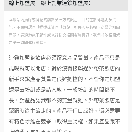
線上加盟展｜線上創業連鎖加盟展）
本網站內摘錄或轉載的屬於第三方的訊息，目的在於傳遞更多資
訊，不表明認同其描述或贊同其觀點，如果涉及版權、商譽等相關
問題，請通過電子郵件或電話提交相關權屬資訊，我們將依相關規
定第一時間進行刪除。
連鎖加盟茶飲店必須留意產品質量，產品不只是
能喝就可以開店，對於沒有接觸過外帶茶飲店的
新手來說產品質量是很難把控的，不管你是加盟
還是去培訓或是請人教，一般培訓的時間都不
長，對產品認識都不夠質量就難。外帶茶飲店是
緊跟時尚主流走的。產品不但口感好、還必需要
有特色才能在競爭中取得主動權。如果產品跟不
上時代，那就更不用說了。