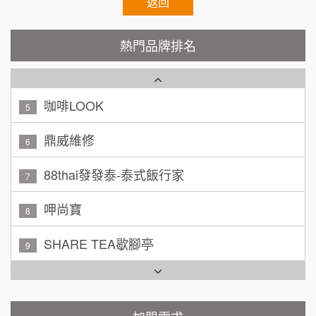
秉宏小米甜甜圈
返回
3
廖 先生/小姐
高雄市
潮鍋癮
4
200萬~300萬
熱門品牌排名
加盟預算
咖啡LOOK
5
黃 先生/小姐
台北市
100萬~150萬
鼎威維修
加盟預算
6
林 先生/小姐
88thai發發泰-泰式飯行家
屏東縣
7
100萬 ~ 200萬
加盟預算
呷尚寶
8
吳 先生/小姐
屏東縣
SHARE TEA歇腳亭
9
100萬~200萬
加盟預算
TEA TOP台灣第一味
10
周 先生/小姐
台北
Cozy coffee可集咖啡
100萬 ~150萬
1
加盟預算
霏等茶
2