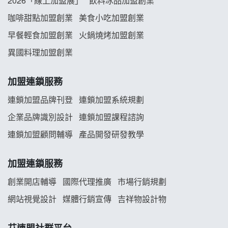
2026「線上加盟展」
飲料冰品加盟創業
龍涎居好湯加盟說明會
咖啡甜點加盟創業
美食小吃加盟創業
早餐輕食加盟創業
火鍋燒烤加盟創業
舒油頭加盟說明會
異國料理加盟創業
韓金量加盟說明會
加盟連鎖服務
義氣豐發雞加盟說明會
連鎖加盟品牌刊登
連鎖加盟系統規劃
企業品牌識別設計
連鎖加盟課程諮詢
Mr.Wish加盟說明會
連鎖加盟顧問輔導
產品開發研發教學
白鬍泡泡 BOHO POPO加盟說明會
加盟連鎖服務
雞咕雞咕加盟說明會
創業開店輔導
國際代理推廣
市場行銷規劃
TEA TOP加盟說明會
網站視覺設計
媒體行銷宣傳
吉祥物設計物
珍好味臭臭鍋加盟說明會
艾連盟社群平台