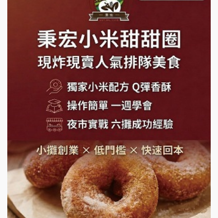
莫尼早餐Morni加盟說明會
手作功夫茶加盟說明會
SHARE TEA歇腳亭加盟說明會
潮味決-湯滷專門店加盟說明會
鬍子茶加盟說明會
鮮茶道加盟說明會
微風亭鐵板燒加盟說明會
漫步藍咖啡加盟說明會
明石章魚燒加盟說明會