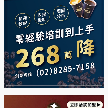
義氣豐發雞加盟說明會
微風亭鐵板燒加盟說明會
Mr.Wish加盟說明會
鮮茶道加盟說明會
白鬍泡泡 BOHO POPO加盟說明會
【曉妍美妝】誠徵行政櫃檯
雞咕雞咕加盟說明會
自助洗衣店誠徵代洗收送人員(台中市)
TEA TOP加盟說明會
MUSHEN徵SPA美容芳療師
珍好味臭臭鍋加盟說明會
日十。早午食加盟說明會
藍象廷泰式火鍋加盟說明會
拾鑶火鍋加盟說明會
日十。早午食加盟說明會
上宇林加盟說明會