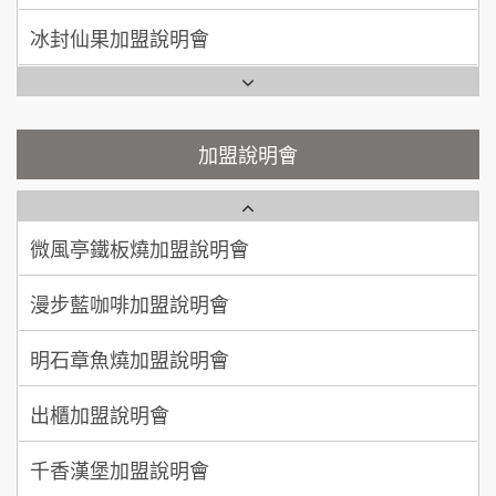
潮味決-湯滷專門店加盟說明會
呂 先生/小姐
新竹市
Ramble Café 漫步藍咖啡加盟說明會
200萬~400萬
加盟預算
鬍子茶加盟說明會
微風亭鐵板燒加盟說明會
顏 先生/小姐
台北市
鮮茶道加盟說明會
鮮茶道加盟說明會
加盟說明會
100萬 ~ 200萬
加盟預算
微風亭鐵板燒加盟說明會
【曉妍美妝】誠徵行政櫃檯
廖 先生/小姐
高雄市
漫步藍咖啡加盟說明會
200萬~300萬
自助洗衣店誠徵代洗收送人員(台中市)
加盟預算
明石章魚燒加盟說明會
MUSHEN徵SPA美容芳療師
出櫃加盟說明會
日十。早午食加盟說明會
千香漢堡加盟說明會
拾鑶火鍋加盟說明會
七盞茶加盟說明會
全家加盟說明會