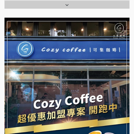
拉亞漢堡加盟說明會
台灣G湯加盟說明會
杜芳子古味茶鋪加盟說明會
彭富貴加盟說明會
優握握×酸奶大獅加盟說明會
NU PASTA義大利麵加盟說明會
冬城門加盟說明會
潮鍋癮加盟說明會
拾鑶火鍋加盟說明會
蓁伙烤倆吃加盟說明會
阿性情趣無人販售所加盟明會
霏等茶加盟說明會
龍涎居好湯加盟說明會
早安山丘加盟說明會
舒油頭加盟說明會
冰封仙果加盟說明會
韓金量加盟說明會
Ramble Café 漫步藍咖啡加盟說明會