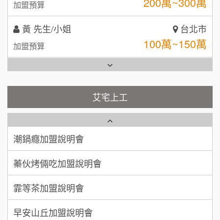
100萬~150萬
加盟預算
全家加盟說明會
林 先生/小姐
屏東縣
台灣G湯加盟說明會
100萬 ~ 200萬
加盟預算
彭富貴加盟說明會
吳 先生/小姐
屏東縣
100萬~200萬
藍象廷泰式火鍋加盟說明會
加盟預算
NU PASTA義大利麵加盟說明會
艾宅上工
日十。早午食加盟說明會
周 先生/小姐
台北
潮鍋癮加盟說明會
100萬 ~150萬
加盟預算
上宇林加盟說明會
蓁伙烤倆吃加盟說明會
徐 先生/小姐
新北市
莫尼早餐Morni加盟說明會
霏等茶加盟說明會
50萬~75萬
加盟預算
手作功夫茶加盟說明會
早安山丘加盟說明會
何 先生/小姐
台南
100萬~300萬
SHARE TEA歇腳亭加盟說明會
加盟預算
冰封仙果加盟說明會