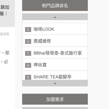
秉宏小米甜甜圈
3
熱門品牌排名
連鎖加
廖 先生/小姐
高雄市
潮鍋癮
展｜
4
200萬~300萬
加盟預算
咖啡LOOK
5
黃 先生/小姐
台北市
通過電
鼎威維修
6
100萬~150萬
加盟預算
88thai發發泰-泰式飯行家
7
林 先生/小姐
屏東縣
者，那
100萬 ~ 200萬
呷尚寶
，必
加盟預算
8
SHARE TEA歇腳亭
吳 先生/小姐
屏東縣
9
100萬~200萬
加盟預算
TEA TOP台灣第一味
10
周 先生/小姐
台北
Cozy coffee可集咖啡
1
加盟需求
100萬 ~150萬
加盟預算
霏等茶
2