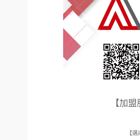
【加盟
【邁