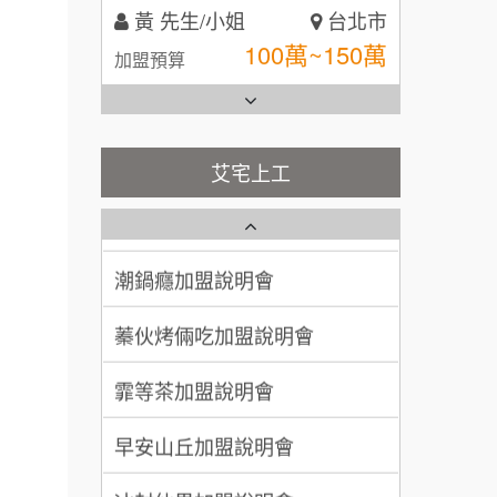
100萬~150萬
加盟預算
全家加盟說明會
林 先生/小姐
屏東縣
台灣G湯加盟說明會
100萬 ~ 200萬
加盟預算
彭富貴加盟說明會
艾宅上工
吳 先生/小姐
屏東縣
藍象廷泰式火鍋加盟說明會
NU PASTA義大利麵加盟說明
100萬~200萬
加盟預算
會
日十。早午食加盟說明會
潮鍋癮加盟說明會
周 先生/小姐
台北
100萬 ~150萬
上宇林加盟說明會
加盟預算
蓁伙烤倆吃加盟說明會
徐 先生/小姐
新北市
莫尼早餐Morni加盟說明會
霏等茶加盟說明會
50萬~75萬
加盟預算
手作功夫茶加盟說明會
早安山丘加盟說明會
何 先生/小姐
台南
SHARE TEA歇腳亭加盟說明會
冰封仙果加盟說明會
100萬~300萬
加盟預算