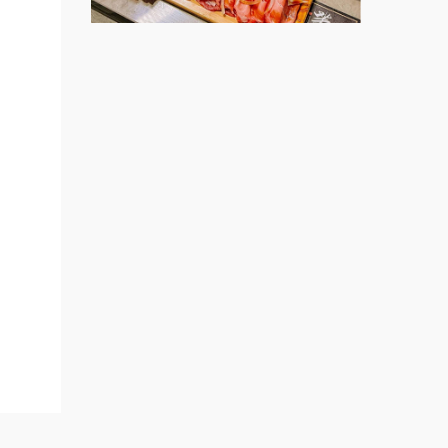
上宇林加盟說明會
開店課
莫尼早餐Morni加盟說明會
連鎖加
創業加
手作功夫茶加盟說明會
展.小
SHARE TEA歇腳亭加盟說明會
ee.ch
潮味決-湯滷專門店加盟說明會
鬍子茶加盟說明會
鮮茶道加盟說明會
微風亭鐵板燒加盟說明會
漫步藍咖啡加盟說明會