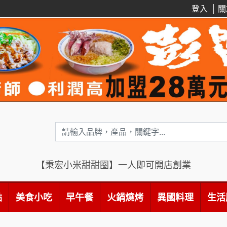
登入
│
關
【秉宏小米甜甜圈】一人即可開店創業
點
美食小吃
早午餐
火鍋燒烤
異國料理
生活