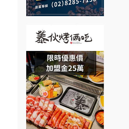
.行動
說明會
義氣豐發雞加盟說明會
微風亭鐵板燒加盟說明會
業方
訓練課
Mr.Wish加盟說明會
鮮茶道加盟說明會
計.溫
白鬍泡泡 BOHO POPO加盟說
【曉妍美妝】誠徵行政櫃檯
設計居
明會
粉醬料
自助洗衣店誠徵代洗收送人員
雞咕雞咕加盟說明會
(台中市)
加盟.
MUSHEN徵SPA美容芳療師
.店鋪
TEA TOP加盟說明會
日十。早午食加盟說明會
料加
珍好味臭臭鍋加盟說明會
車加
拾鑶火鍋加盟說明會
藍象廷泰式火鍋加盟說明會
車.
教連
日十。早午食加盟說明會
台北餐