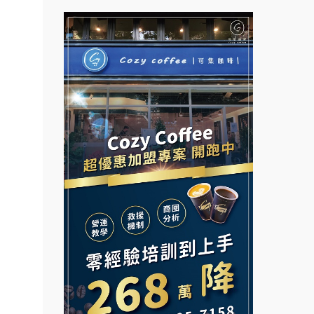
鎖課程.
拉亞漢堡加盟說明會
台灣G湯加盟說明會
鎖加盟.
杜芳子古味茶鋪加盟說明會
彭富貴加盟說明會
早餐連
優握握×酸奶大獅加盟說明會
加盟.路
NU PASTA義大利麵加盟說明
會
公司.
冬城門加盟說明會
潮鍋癮加盟說明會
.店面
拾鑶火鍋加盟說明會
蓁伙烤倆吃加盟說明會
.店
開店裝
阿性情趣無人販售所加盟明會
霏等茶加盟說明會
小本創
龍涎居好湯加盟說明會
早安山丘加盟說明會
計.加
舒油頭加盟說明會
路邊
冰封仙果加盟說明會
創業.
韓金量加盟說明會
Ramble Café 漫步藍咖啡加盟