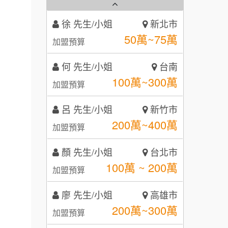
徐 先生/小姐
新北市
秉宏小米甜甜圈
50萬~75萬
3
加盟預算
潮鍋癮
4
何 先生/小姐
台南
100萬~300萬
加盟預算
咖啡LOOK
5
呂 先生/小姐
新竹市
鼎威維修
6
200萬~400萬
加盟預算
【曉妍美妝】誠徵行政櫃檯
88thai發發泰-泰式飯行家
7
顏 先生/小姐
台北市
自助洗衣店誠徵代洗收送人員
呷尚寶
8
100萬 ~ 200萬
加盟預算
(台中市)
MUSHEN徵SPA美容芳療師
SHARE TEA歇腳亭
9
廖 先生/小姐
高雄市
200萬~300萬
日十。早午食加盟說明會
TEA TOP台灣第一味
加盟預算
10
拾鑶火鍋加盟說明會
黃 先生/小姐
台北市