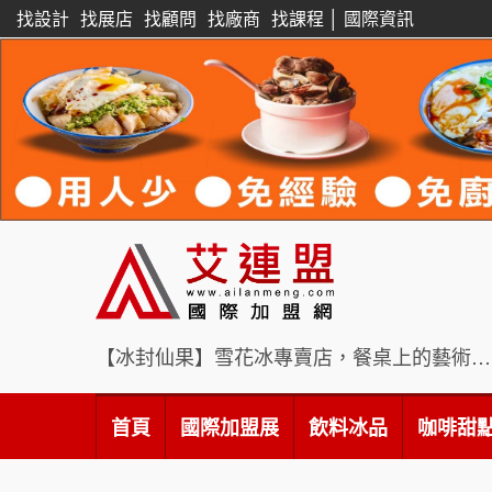
找設計
找展店
找顧問
找廠商
找課程
│
國際資訊
【冰封仙果】雪花冰專賣店，餐桌上的藝術饗宴
首頁
國際加盟展
飲料冰品
咖啡甜