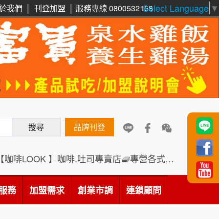
Select Language
▼
於我們
│
刊登加盟
│
服務專線 0800532168
周 先生/小姐
台北
100萬 ~150萬
鼎威維修
加盟預算
6
88thai發發泰-泰式飯行家
徐 先生/小姐
新北市
7
50萬~75萬
加盟預算
呷尚寶
8
何 先生/小姐
台南
SHARE TEA歇腳亭
9
搜尋
品牌刊登
100萬~300萬
加盟預算
TEA TOP台灣第一味
10
【咖啡LOOK 】咖啡.吐司專賣店🧇專營各式創意法式吐司
呂 先生/小姐
新竹市
Cozy coffee可集咖啡
200萬~400萬
1
加盟預算
服務
加盟需求
創業市調
連鎖顧問
霏等茶
2
顏 先生/小姐
台北市
100萬 ~ 200萬
加盟預算