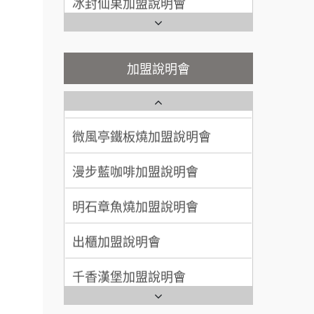
潮味決-湯滷專門店加盟說明會
Ramble Café 漫步藍咖啡加盟
呂 先生/小姐
新竹市
說明會
200萬~400萬
鬍子茶加盟說明會
加盟預算
微風亭鐵板燒加盟說明會
加盟說明會
鮮茶道加盟說明會
顏 先生/小姐
台北市
鮮茶道加盟說明會
100萬 ~ 200萬
加盟預算
微風亭鐵板燒加盟說明會
【曉妍美妝】誠徵行政櫃檯
廖 先生/小姐
高雄市
品牌.
漫步藍咖啡加盟說明會
自助洗衣店誠徵代洗收送人員
200萬~300萬
加盟預算
.餐
(台中市)
明石章魚燒加盟說明會
MUSHEN徵SPA美容芳療師
.找加
計.
出櫃加盟說明會
日十。早午食加盟說明會
.開店.
千香漢堡加盟說明會
拾鑶火鍋加盟說明會
問.餐
七盞茶加盟說明會
盟.合
全家加盟說明會