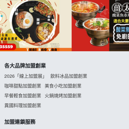
拉亞漢堡加盟說明會
杜芳子古味茶鋪加盟說明會
優握握×酸奶大獅加盟說明會
冬城門加盟說明會
拾鑶火鍋加盟說明會
各大品牌加盟創業
阿性情趣無人販售所加盟明會
2026「線上加盟展」
飲料冰品加盟創業
咖啡甜點加盟創業
美食小吃加盟創業
龍涎居好湯加盟說明會
早餐輕食加盟創業
火鍋燒烤加盟創業
舒油頭加盟說明會
異國料理加盟創業
韓金量加盟說明會
加盟連鎖服務