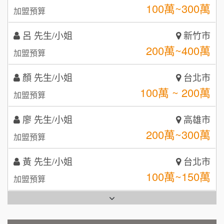
呂 先生/小姐
新竹市
鼎威維修
6
200萬~400萬
加盟預算
【曉妍美妝】誠徵行政櫃檯
88thai發發泰-泰式飯行家
7
顏 先生/小姐
台北市
自助洗衣店誠徵代洗收送人員(台中市)
100萬 ~ 200萬
呷尚寶
8
加盟預算
MUSHEN徵SPA美容芳療師
SHARE TEA歇腳亭
廖 先生/小姐
高雄市
9
200萬~300萬
加盟預算
日十。早午食加盟說明會
TEA TOP台灣第一味
10
黃 先生/小姐
台北市
拾鑶火鍋加盟說明會
100萬~150萬
加盟預算
全家加盟說明會
林 先生/小姐
屏東縣
台灣G湯加盟說明會
100萬 ~ 200萬
加盟預算
彭富貴加盟說明會
吳 先生/小姐
屏東縣