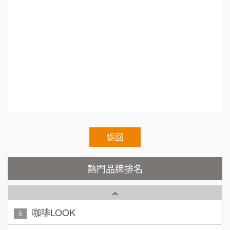
50萬~75萬
加盟預算
加盟.便當加盟.開店企畫書.連鎖咖啡.開店企畫書.
呷尚寶
8
何 先生/小姐
台南
路邊攤創業.小吃創業.生財器具.餐車加盟.餐車設
SHARE TEA歇腳亭
100萬~300萬
9
加盟預算
計.餐車.餐廳創業生財器具.行動餐車.Franchise.R
TEA TOP台灣第一味
egular.Chain.Franchise.Chain.Authorized.Chain.
10
呂 先生/小姐
新竹市
Voluntary.Chain.franchisee.chain.restaurant
200萬~400萬
Cozy coffee可集咖啡
加盟預算
1
顏 先生/小姐
台北市
霏等茶
2
100萬 ~ 200萬
加盟預算
返回
秉宏小米甜甜圈
3
廖 先生/小姐
高雄市
潮鍋癮
熱門品牌排名
4
200萬~300萬
加盟預算
咖啡LOOK
5
黃 先生/小姐
台北市
100萬~150萬
鼎威維修
6
加盟預算