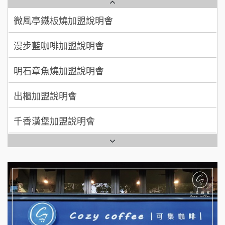
微風亭鐵板燒加盟說明會
【曉妍美妝】誠徵行政櫃檯
廖 先生/小姐
高雄市
漫步藍咖啡加盟說明會
200萬~300萬
自助洗衣店誠徵代洗收送人員(台中市)
加盟預算
明石章魚燒加盟說明會
MUSHEN徵SPA美容芳療師
出櫃加盟說明會
日十。早午食加盟說明會
千香漢堡加盟說明會
拾鑶火鍋加盟說明會
七盞茶加盟說明會
全家加盟說明會
拉亞漢堡加盟說明會
台灣G湯加盟說明會
杜芳子古味茶鋪加盟說明會
彭富貴加盟說明會
優握握×酸奶大獅加盟說明會
NU PASTA義大利麵加盟說明會