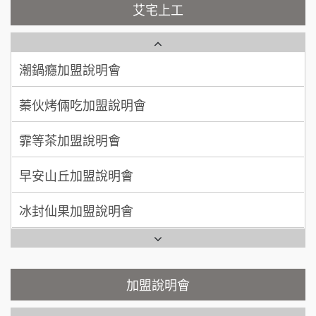
藍象廷泰式火鍋加盟說明會
100萬~200萬
NU PASTA義大利麵加盟說明會
加盟預算
艾宅上工
日十。早午食加盟說明會
周 先生/小姐
台北
潮鍋癮加盟說明會
100萬 ~150萬
加盟預算
上宇林加盟說明會
蓁伙烤倆吃加盟說明會
徐 先生/小姐
新北市
莫尼早餐Morni加盟說明會
霏等茶加盟說明會
50萬~75萬
加盟預算
手作功夫茶加盟說明會
早安山丘加盟說明會
何 先生/小姐
台南
SHARE TEA歇腳亭加盟說明會
100萬~300萬
冰封仙果加盟說明會
加盟預算
潮味決-湯滷專門店加盟說明會
Ramble Café 漫步藍咖啡加盟說明會
呂 先生/小姐
新竹市
200萬~400萬
加盟預算
鬍子茶加盟說明會
微風亭鐵板燒加盟說明會
顏 先生/小姐
台北市
鮮茶道加盟說明會
加盟說明會
鮮茶道加盟說明會
100萬 ~ 200萬
加盟預算