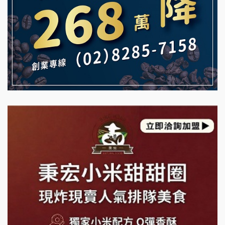
雞咕雞咕加盟說明會
自助洗衣店誠徵代洗收送人員(台中市)
TEA TOP加盟說明會
MUSHEN徵SPA美容芳療師
珍好味臭臭鍋加盟說明會
日十。早午食加盟說明會
藍象廷泰式火鍋加盟說明會
拾鑶火鍋加盟說明會
日十。早午食加盟說明會
上宇林加盟說明會
莫尼早餐Morni加盟說明會
手作功夫茶加盟說明會
SHARE TEA歇腳亭加盟說明會