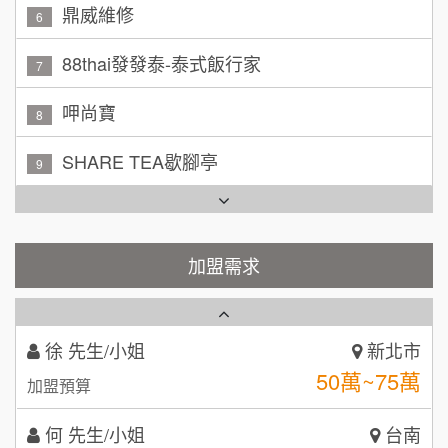
88thai發發泰-泰式飯行家
林 先生/小姐
屏東縣
7
100萬 ~ 200萬
加盟預算
呷尚寶
8
吳 先生/小姐
屏東縣
SHARE TEA歇腳亭
9
100萬~200萬
加盟預算
TEA TOP台灣第一味
10
周 先生/小姐
台北
Cozy coffee可集咖啡
100萬 ~150萬
1
加盟預算
加盟需求
霏等茶
2
徐 先生/小姐
新北市
50萬~75萬
秉宏小米甜甜圈
加盟預算
3
何 先生/小姐
台南
潮鍋癮
4
100萬~300萬
加盟預算
咖啡LOOK
5