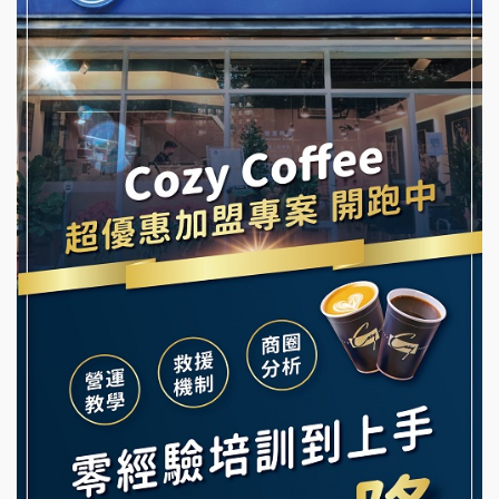
冬城門加盟說明會
潮鍋癮加盟說明會
拾鑶火鍋加盟說明會
蓁伙烤倆吃加盟說明會
阿性情趣無人販售所加盟明會
霏等茶加盟說明會
龍涎居好湯加盟說明會
早安山丘加盟說明會
舒油頭加盟說明會
冰封仙果加盟說明會
韓金量加盟說明會
Ramble Café 漫步藍咖啡加盟說明會
義氣豐發雞加盟說明會
微風亭鐵板燒加盟說明會
Mr.Wish加盟說明會
鮮茶道加盟說明會
白鬍泡泡 BOHO POPO加盟說明會
【曉妍美妝】誠徵行政櫃檯