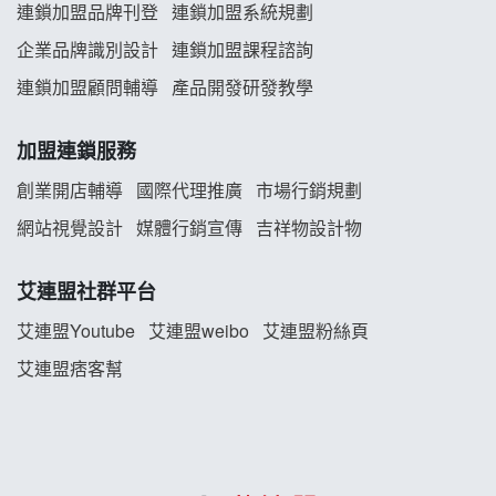
連鎖加盟品牌刊登
連鎖加盟系統規劃
義氣豐發雞加盟說明會
企業品牌識別設計
連鎖加盟課程諮詢
Mr.Wish加盟說明會
連鎖加盟顧問輔導
產品開發研發教學
白鬍泡泡 BOHO POPO加盟說明會
加盟連鎖服務
雞咕雞咕加盟說明會
創業開店輔導
國際代理推廣
市場行銷規劃
網站視覺設計
媒體行銷宣傳
吉祥物設計物
TEA TOP加盟說明會
珍好味臭臭鍋加盟說明會
艾連盟社群平台
艾連盟Youtube
艾連盟weibo
艾連盟粉絲頁
藍象廷泰式火鍋加盟說明會
艾連盟痞客幫
日十。早午食加盟說明會
上宇林加盟說明會