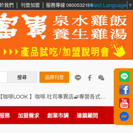
Select Language
▼
於我們
│
刊登加盟
│
服務專線 0800532168
周 先生/小姐
台北
100萬 ~150萬
鼎威維修
加盟預算
6
88thai發發泰-泰式飯行家
徐 先生/小姐
新北市
7
50萬~75萬
加盟預算
呷尚寶
8
何 先生/小姐
台南
SHARE TEA歇腳亭
9
搜尋
品牌刊登
100萬~300萬
加盟預算
TEA TOP台灣第一味
10
【咖啡LOOK 】咖啡.吐司專賣店🧇專營各式創意法式吐司
呂 先生/小姐
新竹市
Cozy coffee可集咖啡
200萬~400萬
1
加盟預算
服務
加盟需求
創業市調
連鎖顧問
霏等茶
2
顏 先生/小姐
台北市
100萬 ~ 200萬
加盟預算