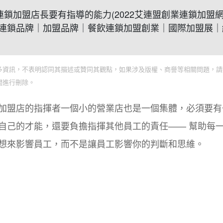
優秀的連鎖加盟店長要有指導的能力(2022艾連盟創業連鎖加盟
連鎖品牌｜加盟品牌｜餐飲連鎖加盟創業｜國際加盟展｜
多資訊，不表明認同其描述或贊同其觀點，如果涉及版權、商譽等相關問題，請
間進行刪除。
加盟店的指揮者一個小的營業店也是一個集體，必須要有
自己的才能，還要負擔指揮其他員工的責任—— 幫助每
想來影響員工，而不是讓員工影響你的判斷和思維。