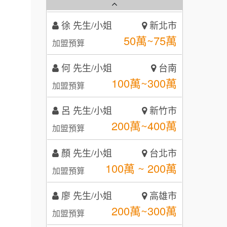
徐 先生/小姐
新北市
秉宏小米甜甜圈
50萬~75萬
3
加盟預算
潮鍋癮
4
何 先生/小姐
台南
100萬~300萬
加盟預算
咖啡LOOK
5
呂 先生/小姐
新竹市
鼎威維修
6
200萬~400萬
加盟預算
【曉妍美妝】誠徵行政櫃檯
88thai發發泰-泰式飯行家
7
顏 先生/小姐
台北市
自助洗衣店誠徵代洗收送人員
呷尚寶
8
100萬 ~ 200萬
(台中市)
加盟預算
MUSHEN徵SPA美容芳療師
SHARE TEA歇腳亭
9
廖 先生/小姐
高雄市
日十。早午食加盟說明會
200萬~300萬
TEA TOP台灣第一味
加盟預算
10
拾鑶火鍋加盟說明會
黃 先生/小姐
台北市