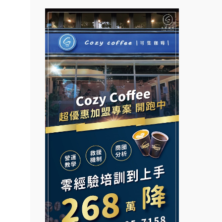
問.餐
拉亞漢堡加盟說明會
台灣G湯加盟說明會
盟.合
杜芳子古味茶鋪加盟說明會
鎖課程.
彭富貴加盟說明會
鎖加盟.
優握握×酸奶大獅加盟說明會
NU PASTA義大利麵加盟說明
早餐連
會
冬城門加盟說明會
潮鍋癮加盟說明會
加盟.路
公司.
拾鑶火鍋加盟說明會
蓁伙烤倆吃加盟說明會
.店面
阿性情趣無人販售所加盟明會
霏等茶加盟說明會
.店
龍涎居好湯加盟說明會
開店裝
早安山丘加盟說明會
小本創
舒油頭加盟說明會
冰封仙果加盟說明會
計.加
韓金量加盟說明會
Ramble Café 漫步藍咖啡加盟
路邊