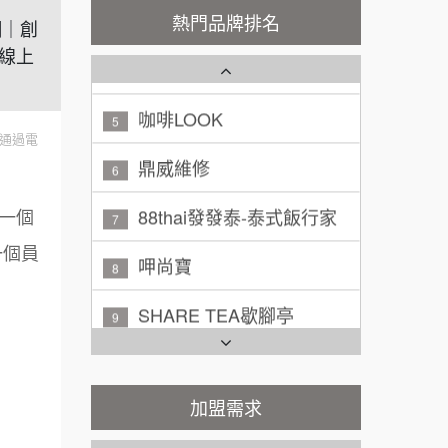
秉宏小米甜甜圈
3
熱門品牌排名
網｜創
廖 先生/小姐
高雄市
潮鍋癮
線上
4
200萬~300萬
加盟預算
咖啡LOOK
5
黃 先生/小姐
台北市
通過電
鼎威維修
6
100萬~150萬
加盟預算
88thai發發泰-泰式飯行家
7
林 先生/小姐
屏東縣
一個
100萬 ~ 200萬
呷尚寶
一個員
加盟預算
8
SHARE TEA歇腳亭
吳 先生/小姐
屏東縣
9
100萬~200萬
加盟預算
TEA TOP台灣第一味
10
周 先生/小姐
台北
Cozy coffee可集咖啡
1
加盟需求
100萬 ~150萬
加盟預算
霏等茶
2