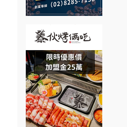
說明會
義氣豐發雞加盟說明會
創業.
微風亭鐵板燒加盟說明會
.行動
Mr.Wish加盟說明會
鮮茶道加盟說明會
業方
白鬍泡泡 BOHO POPO加盟說
【曉妍美妝】誠徵行政櫃檯
訓練課
明會
計.溫
自助洗衣店誠徵代洗收送人員
雞咕雞咕加盟說明會
設計居
(台中市)
MUSHEN徵SPA美容芳療師
粉醬料
TEA TOP加盟說明會
加盟.
日十。早午食加盟說明會
珍好味臭臭鍋加盟說明會
.店鋪
拾鑶火鍋加盟說明會
料加
藍象廷泰式火鍋加盟說明會
車加
日十。早午食加盟說明會
車.