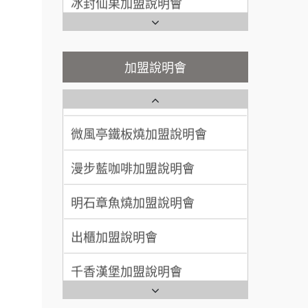
潮味決-湯滷專門店加盟說明會
Ramble Café 漫步藍咖啡加盟
呂 先生/小姐
新竹市
說明會
200萬~400萬
鬍子茶加盟說明會
加盟預算
微風亭鐵板燒加盟說明會
加盟說明會
鮮茶道加盟說明會
顏 先生/小姐
台北市
鮮茶道加盟說明會
100萬 ~ 200萬
加盟預算
微風亭鐵板燒加盟說明會
【曉妍美妝】誠徵行政櫃檯
廖 先生/小姐
高雄市
漫步藍咖啡加盟說明會
自助洗衣店誠徵代洗收送人員
200萬~300萬
加盟預算
(台中市)
明石章魚燒加盟說明會
品牌.
MUSHEN徵SPA美容芳療師
.餐
出櫃加盟說明會
日十。早午食加盟說明會
.找加
千香漢堡加盟說明會
拾鑶火鍋加盟說明會
計.
.開店.
七盞茶加盟說明會
全家加盟說明會