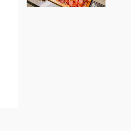
上宇林加盟說明會
教連
台北餐
莫尼早餐Morni加盟說明會
開店課
手作功夫茶加盟說明會
連鎖加
創業加
SHARE TEA歇腳亭加盟說明會
展.小
潮味決-湯滷專門店加盟說明會
ee.ch
鬍子茶加盟說明會
鮮茶道加盟說明會
微風亭鐵板燒加盟說明會
漫步藍咖啡加盟說明會