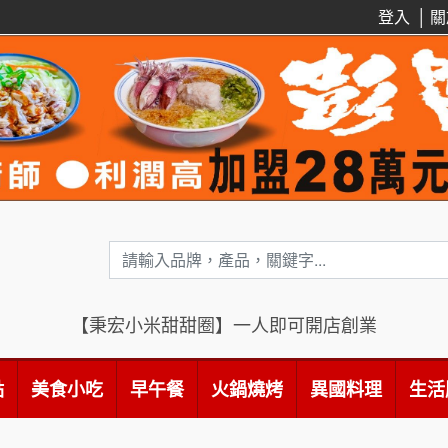
登入
│
關
【秉宏小米甜甜圈】一人即可開店創業
點
美食小吃
早午餐
火鍋燒烤
異國料理
生活