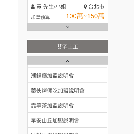
100萬~150萬
加盟預算
全家加盟說明會
林 先生/小姐
屏東縣
台灣G湯加盟說明會
100萬 ~ 200萬
加盟預算
彭富貴加盟說明會
艾宅上工
吳 先生/小姐
屏東縣
藍象廷泰式火鍋加盟說明會
NU PASTA義大利麵加盟說明
100萬~200萬
加盟預算
會
日十。早午食加盟說明會
潮鍋癮加盟說明會
周 先生/小姐
台北
100萬 ~150萬
上宇林加盟說明會
加盟預算
蓁伙烤倆吃加盟說明會
莫尼早餐Morni加盟說明會
徐 先生/小姐
新北市
霏等茶加盟說明會
50萬~75萬
加盟預算
手作功夫茶加盟說明會
早安山丘加盟說明會
何 先生/小姐
台南
SHARE TEA歇腳亭加盟說明會
冰封仙果加盟說明會
100萬~300萬
加盟預算