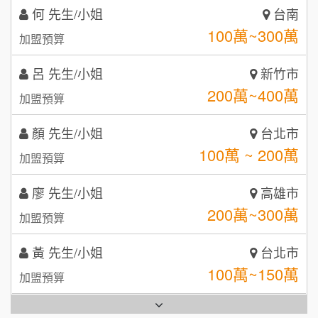
呂 先生/小姐
新竹市
鼎威維修
6
200萬~400萬
加盟預算
【曉妍美妝】誠徵行政櫃檯
88thai發發泰-泰式飯行家
7
顏 先生/小姐
台北市
自助洗衣店誠徵代洗收送人員(台中市)
100萬 ~ 200萬
呷尚寶
加盟預算
8
MUSHEN徵SPA美容芳療師
廖 先生/小姐
SHARE TEA歇腳亭
高雄市
9
200萬~300萬
加盟預算
日十。早午食加盟說明會
TEA TOP台灣第一味
10
黃 先生/小姐
台北市
拾鑶火鍋加盟說明會
100萬~150萬
加盟預算
全家加盟說明會
林 先生/小姐
屏東縣
台灣G湯加盟說明會
100萬 ~ 200萬
加盟預算
彭富貴加盟說明會
吳 先生/小姐
屏東縣