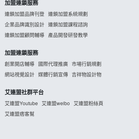
加盟連鎖服務
義氣豐發雞加盟說明會
連鎖加盟品牌刊登
連鎖加盟系統規劃
企業品牌識別設計
連鎖加盟課程諮詢
Mr.Wish加盟說明會
連鎖加盟顧問輔導
產品開發研發教學
白鬍泡泡 BOHO POPO加盟說明會
加盟連鎖服務
雞咕雞咕加盟說明會
創業開店輔導
國際代理推廣
市場行銷規劃
TEA TOP加盟說明會
網站視覺設計
媒體行銷宣傳
吉祥物設計物
珍好味臭臭鍋加盟說明會
艾連盟社群平台
藍象廷泰式火鍋加盟說明會
艾連盟Youtube
艾連盟weibo
艾連盟粉絲頁
艾連盟痞客幫
日十。早午食加盟說明會
上宇林加盟說明會