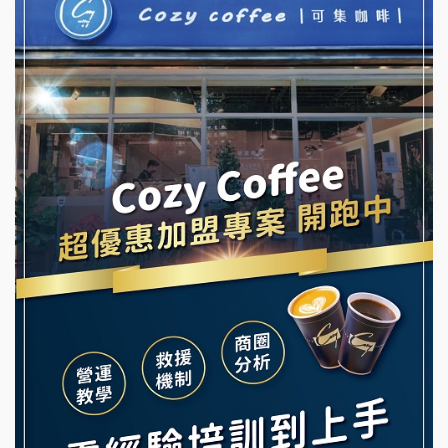
冬城門加盟說明會
潮鍋癮加盟說明會
拾鑶火鍋加盟說明會
蓁伙烤倆吃加盟說明會
阿性情趣無人販售所加盟明會
霏等茶加盟說明會
龍涎居好湯加盟說明會
早安山丘加盟說明會
舒油頭加盟說明會
冰封仙果加盟說明會
韓金量加盟說明會
Ramble Café 漫步藍咖啡加盟說明會
義氣豐發雞加盟說明會
微風亭鐵板燒加盟說明會
Mr.Wish加盟說明會
鮮茶道加盟說明會
白鬍泡泡 BOHO POPO加盟說明會
【曉妍美妝】誠徵行政櫃檯