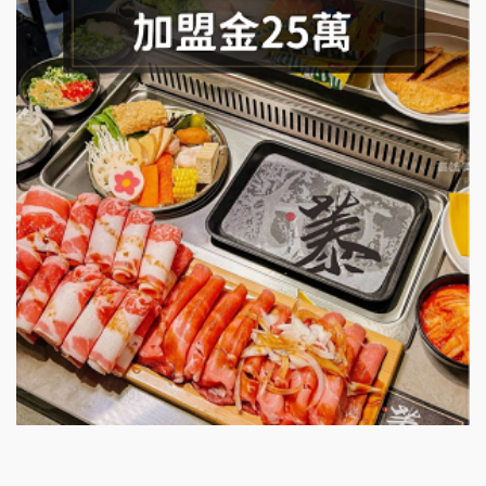
潮味決-湯滷專門店加盟說明會
鬍子茶加盟說明會
鮮茶道加盟說明會
微風亭鐵板燒加盟說明會
漫步藍咖啡加盟說明會
明石章魚燒加盟說明會
出櫃加盟說明會
千香漢堡加盟說明會
七盞茶加盟說明會