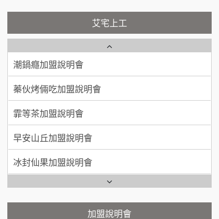
100萬~200萬
藍象廷泰式火鍋加盟說明會
加盟預算
NU PASTA義大利麵加盟說明會
艾宅上工
日十。早午食加盟說明會
周 先生/小姐
台北
潮鍋癮加盟說明會
100萬 ~150萬
加盟預算
上宇林加盟說明會
蓁伙烤倆吃加盟說明會
徐 先生/小姐
新北市
莫尼早餐Morni加盟說明會
霏等茶加盟說明會
50萬~75萬
加盟預算
手作功夫茶加盟說明會
早安山丘加盟說明會
何 先生/小姐
台南
SHARE TEA歇腳亭加盟說明會
100萬~300萬
加盟預算
冰封仙果加盟說明會
潮味決-湯滷專門店加盟說明會
呂 先生/小姐
新竹市
Ramble Café 漫步藍咖啡加盟說明會
200萬~400萬
加盟預算
鬍子茶加盟說明會
微風亭鐵板燒加盟說明會
顏 先生/小姐
台北市
鮮茶道加盟說明會
鮮茶道加盟說明會
加盟說明會
100萬 ~ 200萬
加盟預算