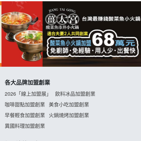
拉亞漢堡加盟說明會
杜芳子古味茶鋪加盟說明會
優握握×酸奶大獅加盟說明會
冬城門加盟說明會
拾鑶火鍋加盟說明會
各大品牌加盟創業
阿性情趣無人販售所加盟明會
2026「線上加盟展」
飲料冰品加盟創業
龍涎居好湯加盟說明會
咖啡甜點加盟創業
美食小吃加盟創業
早餐輕食加盟創業
火鍋燒烤加盟創業
舒油頭加盟說明會
異國料理加盟創業
韓金量加盟說明會