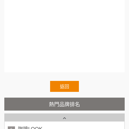
88thai發發泰-泰式飯行家
7
50萬~75萬
年創業加盟. 創業加盟展2021.十萬創業加盟.網路
加盟預算
呷尚寶
創業加盟.加盟什麼最賺錢.連鎖加盟差別.小資創
8
何 先生/小姐
台南
業加盟.加盟什麼最賺錢.熱門加盟.連鎖加盟展202
SHARE TEA歇腳亭
100萬~300萬
9
加盟預算
1.連鎖加盟展.小資本加盟創業.Franchise.Regula
TEA TOP台灣第一味
10
呂 先生/小姐
新竹市
r.Chain.Franchise.Chain.Authorized.Chain.Volun
200萬~400萬
加盟預算
Cozy coffee可集咖啡
tary.Chain.franchisee.chain.restaurant
1
顏 先生/小姐
台北市
霏等茶
2
100萬 ~ 200萬
加盟預算
秉宏小米甜甜圈
返回
3
廖 先生/小姐
高雄市
潮鍋癮
4
200萬~300萬
熱門品牌排名
加盟預算
咖啡LOOK
5
黃 先生/小姐
台北市
100萬~150萬
鼎威維修
加盟預算