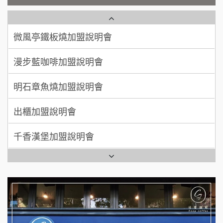
微風亭鐵板燒加盟說明會
【曉妍美妝】誠徵行政櫃檯
廖 先生/小姐
高雄市
漫步藍咖啡加盟說明會
200萬~300萬
自助洗衣店誠徵代洗收送人員(台中市)
加盟預算
明石章魚燒加盟說明會
MUSHEN徵SPA美容芳療師
出櫃加盟說明會
日十。早午食加盟說明會
千香漢堡加盟說明會
拾鑶火鍋加盟說明會
七盞茶加盟說明會
全家加盟說明會
拉亞漢堡加盟說明會
台灣G湯加盟說明會
杜芳子古味茶鋪加盟說明會
彭富貴加盟說明會
優握握×酸奶大獅加盟說明會
NU PASTA義大利麵加盟說明會