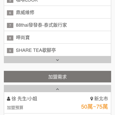
6
林 先生/小姐
88thai發發泰-泰式飯行家
屏東縣
7
100萬 ~ 200萬
加盟預算
呷尚寶
8
吳 先生/小姐
屏東縣
SHARE TEA歇腳亭
9
100萬~200萬
加盟預算
TEA TOP台灣第一味
10
周 先生/小姐
台北
Cozy coffee可集咖啡
100萬 ~150萬
1
加盟預算
霏等茶
加盟需求
2
徐 先生/小姐
新北市
50萬~75萬
加盟預算
秉宏小米甜甜圈
3
何 先生/小姐
台南
潮鍋癮
4
100萬~300萬
加盟預算
咖啡LOOK
5