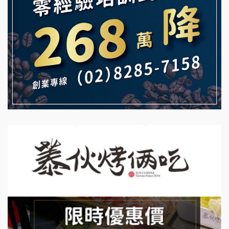
雞咕雞咕加盟說明會
自助洗衣店誠徵代洗收送人員(台中市)
TEA TOP加盟說明會
MUSHEN徵SPA美容芳療師
珍好味臭臭鍋加盟說明會
日十。早午食加盟說明會
藍象廷泰式火鍋加盟說明會
拾鑶火鍋加盟說明會
日十。早午食加盟說明會
上宇林加盟說明會
莫尼早餐Morni加盟說明會
手作功夫茶加盟說明會
SHARE TEA歇腳亭加盟說明會